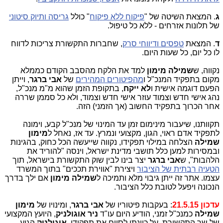
ג
. המצאת השיטה של "
פיקוח ללא פיקוח
" כולל
גריסה ותיוק סיטוני
של תלונות אזרחים - ללא כל טיפול.
ד
. המצאת
טפסים ודיווחי סרק
, שחברות התקשורת צריכות לדווח
לו כל יום, כל שעות היום.
נקווה, ש
שמילה
מימון
למד את הלקח מהסבב הקודם כממלא
מקום בתפקיד המנכ"ל ו
מהפיטורים המהירים
של
אבי ברגר
, וייתן
הפעם דוגמה אישית ו
לא ייקח
, בתקופת הזמן שהוא מ"מ מנכ"ל,
נהג אישי חדש וצמוד עוזר אישי חדש וצמוד, ולא כל סממן שררה
אחר הכרוך בתפקיד החשוב (אך הזמני) הזה.
תקוותנו, שיעבור מינימום זמן עד המינוי של מנכ"ל קבע, וימונה
לתפקיד אדם ראוי, הגון, מקצועי ונמרץ. עד אז, נאחל ל
מימון
שמילה
הצלחה במילוי תפקידו, נקווה שייעשה הכל כחוק, בהגינות
ובמסירות למען כלל תושבי מדינת ישראל, וינסה "להוריד את
הלהבות", ש
אבי ברגר
יצר בינו לבין שוק התקשורת בישראל, תוך
הטעיה רבתית של הציבור
ויצירת "אווירת תככים" בתוך המשרד
עצמו. אתר זה ייתן גיבוי מלא ותמיכה ל
שמילה מימון
אם ילך בדרך
הנכונה ויפעל לטובת כלל הציבור.
עדכון 21.5.15
: בעקבות פיטוריו של
אבי ברגר
, ומינויו של
מימון
שמילה
כמנכ"ל זמני, הודיע היום עו"ד
ניר אוגולניק
, היועץ המקצועי
של שר התקשורת, על כוונתו לסיים את תפקידו.
אוגולניק
הגיע