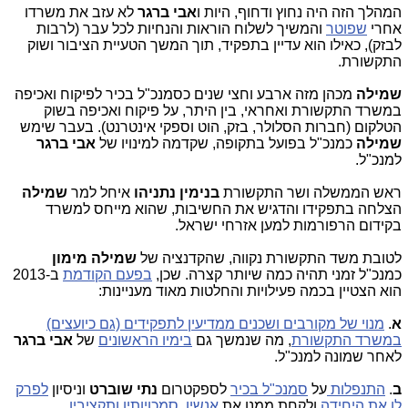
המהלך הזה היה נחוץ ודחוף, היות ו
אבי ברגר
לא עזב את משרדו
אחרי
שפוטר
והמשיך לשלוח הוראות והנחיות לכל עבר (לרבות
לבזק), כאילו הוא עדיין בתפקיד, תוך המשך הטעיית הציבור ושוק
התקשורת.
שמילה
מכהן מזה ארבע וחצי שנים כסמנכ"ל בכיר לפיקוח ואכיפה
במשרד התקשורת ואחראי, בין היתר, על פיקוח ואכיפה בשוק
הטלקום (חברות הסלולר, בזק, הוט וספקי אינטרנט). בעבר שימש
שמילה
כמנכ"ל בפועל בתקופה, שקדמה למינויו של
אבי ברגר
למנכ"ל.
ראש הממשלה ושר התקשורת
בנימין נתניהו
איחל למר
שמילה
הצלחה בתפקידו והדגיש את החשיבות, שהוא מייחס למשרד
בקידום הרפורמות למען אזרחי ישראל.
לטובת משד התקשורת נקווה, שהקדנציה של
שמילה מימון
כמנכ"ל זמני תהיה כמה שיותר קצרה. שכן,
בפעם הקודמת
ב-2013
הוא הצטיין בכמה פעילויות והחלטות מאוד מעניינות:
א
.
מנוי של מקורבים ושכנים ממדיעין לתפקידים (גם כיועצים)
במשרד התקשורת
, מה שנמשך גם
בימיו הראשונים
של
אבי ברגר
לאחר שמונה למנכ"ל.
ב
.
התנפלות
על
סמנכ"ל בכיר
לספקטרום
נתי שוברט
וניסיון
לפרק
לו את היחידה
ולקחת ממנו את
אנשיו, סמכויותיו ותקציביו
.