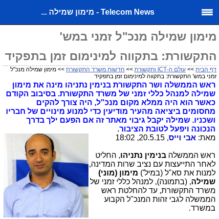
Telecom News - מימון שמילה ...
מימון שמילה מנכ"ל זמני במש'
התקשורת: בתקווה למינימום זמן בתפקיד
דף הבית
>>
עולם ה-ICT ותקשורת
>>
חדשות משרד התקשורת
>> מימון שמילה מנכ"ל
זמני במש' התקשורת: בתקווה למינימום זמן בתפקיד
ראש הממשלה ושר התקשורת בנימין נתניהו מינה את
מימון
שמילה למנהל כללי זמני של משרד התקשורת. בסיבוב הקודם
כאשר הוא היה ממלא מקום מנכ"ל, היה צורך להקים
מחסומים ביציאה מהעיר מודיעין כדי למנוע מינויים של חבריו
ושכניו. שמילה יקבל גיבוי מאתר זה אם הפעם ילך בדרך
הנכונה ויפעל לטובת הציבור.
מאת:
אבי וייס
, 20.5.15, 18:02
ראש הממשלה
בנימין נתניהו
, החליט
לאחר התייעצות עם נציב שרות המדינה,
למנות את סא"ל (במיל')
מימון (מוני)
שמילה
, (בתמונה), למנהל כללי זמני של
משרד התקשורת, עד להחלטת ראש
הממשלה לגבי זהות המנכ"ל הקבוע
במשרד.