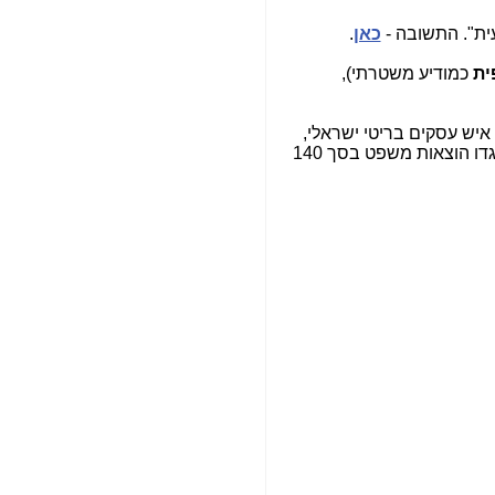
הפכו לפתע לטובת
הנאה שהיא מיסודות
ית". התשובה -
כאן
.
עבירת השוחד? -
כאן
ית
כמודיע משטרתי),
שערוריית הקנס הענק
על בזק וחשיפת
"תעודת הביטוח" של
 איש עסקים בריטי ישראלי,
נתניהו בתיק 4000 -
, כנגדי, קובע ששתיהן הן תביעות השתקה, שהגנת אמת בפרסום מתקיימת, כמו גם הגנת תום הלב ופוסק כנגדו הוצאות משפט בסך 140
כאן
ערוץ 20: "תיק תפור":
אבי וייס חושף את
מחדלי "תיק 4000" -
כאן
התבלבלתם: גיא פלד
הפך את כחלון, גבאי
ואילת לחשודים
המרכזיים בתיק 4000 -
כאן
פצצות בתיק 4000:
האם היו בכלל
התנגדויות למיזוג
בזק-יס? -
כאן