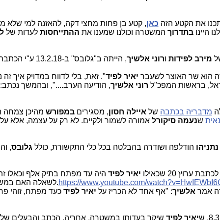
כנו את הקטע הזה
כאן
, קטע בן פחות מחצי דקה, להאזנה למי שלא מאמי
לנו היינו
בתדרוך
המשטרה וכולנו שמענו את
ההתייחסות
לעדות של
ל
של
מירב לפידות
ו
רוני
אלשיך
, הייתה ב"גלובס" ב-13.2.18 ע"י הכתבת
ה הוא שר האוצר לשעבר
יאיר לפיד
". זאת, בלי לדווח במדויק איך זה 
ראל, בראשות המפכ"ל
רוני אלשיך
, הודיעה הערב....", ובהמשך נכתב: 
לה
מדבריה בכתבה
של
איילה חסון
, מסגירים
במפורש
מהיכן צמחה ה
נאית
ש
נעמה סיקורל
אמורה לשמור ולקיים. לא רק על עצמה, אלא על כ
נתניהו
הודלפה ושודרה בהבלטה בכל כלי התקשורת, כולל
גלובס
, וה
ת ערוץ 20 שכאילו
יאיר לפיד
היה עד מפתח בתיק אלף וכאלו ז
https://www.youtube.com/watch?v=HwIEWbI6
.לשאלה האם במשט
רה אמר
אלשיך
: "אף אחד לא הכריז על
יאיר לפיד
כעד מפתח, זוהי פר
יאיר
לפיד
שיקר בעדותו במשטרה. אחריה, הכתב והבעלים של