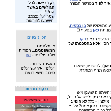
רק בריאות לכל
מאות מחקרים
שלו?-
כאן
איר לפיד
בפרשה חמורה
הגולשים באשר
מצויים
כאן
.
הם!!!
פרשת "
המרגל
שמרו על עצמכם
מחפש תוכנות
הסודי
": עדכונים
והישמעו להוראות
חופשיות? תוכל
שוטפים על פרשת
פיקוד העורף!!
למצוא
משחקים
,
תוכנות
הריגול המצויה תחת
ע מתעלוליו של
בן כספית
,
לפרטיים
ו
תוכנות
צא"פ -
כאן
.
 מנותח
כאן
בסעיף 3).
לעסקים
,
תוכנות
הכי ניצפים
לצילום ותמונות
, הכל
מלחמת חרבות ברזל
 הסעיף הבא ב
תקנון
בחינם.
או
מלחמת
אלא בהסכמתו של
המשפטנים
... הסודות
מעוניין לבנות ולתפעל
של הפצ"רית -
כאן
.
אתר אישי או עסקי
מקצועי?
לחץ כאן
.
תאגיד השידור -
"עלינו". איך עשו עלינו
און
), לחשיפה, ששלח
סיבוב והשאירו את
ואה תחת הכותרת:
אגרת הטלוויזיה -
כאן
איך אני יודע כמה
מגהרץ יש בחיבור
LTE? מי ספק הסלולר
 העיתונים שזעקו מאז
המהיר בישראל? -
כאן
יבא ביגמן
מ’ישראל היום’,
 מילצ’ן
– כלל
לא הופיע
חשיפת מה שאילנה
קשורת בזמן אמת? על פי
דיין לא פרסמה ב"ערוץ
כל בכירי התקשורת