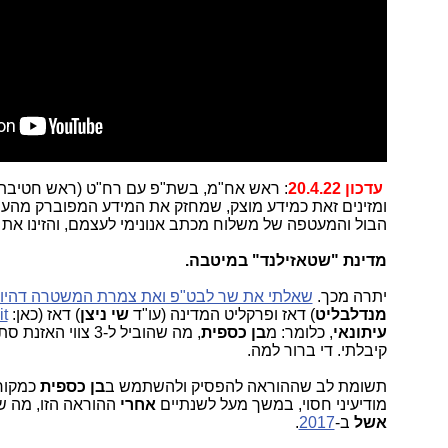
עדכון 20.4.22
:
ומזינים זאת כמידע מוצק, שמחזק את המידע המפוברק מהעי
הבול והמעטפה של משלוח מכתב אנונימי לעצמם, והזינו את 
מדינת "שטאזילנד" במיטבה.
יתרה מכך.
שאלתי את שר לבט"פ ואת צמרת המשטרה דהיו
מנדלבליט
) דאז ופרקליט המדינה (עו"ד
שי ניצן
) דאז (כאן:
it
עיתונאי
, כלומר: מ
בן
כספית
, מה שהוביל ל-3 צווי האזנת סתר מפוברקים ל
קיבלתי. די ברור למה.
תשומת לב שההוראה להפסיק ולהשתמש ב
בן כספית
כמקור 
מודיעיני חסוי, במשך מעל לשנתיים
אחרי
ההוראה הזו, מה ש
אשל
ב-
2017
.