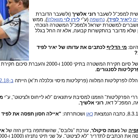
שית למפכ"ל לשעבר
רוני אלשיך
(ולשעבר הדוברת
ם ל
יאיר לפיד
),
נחשפה
(ע"י
לירן לוי
מוואלה!
), ממש
משברים למשטרת ישראל ולמפכ"ל המשטרה הנוכחי,
 שלא מדובר בהתקשרות קבועה, אלא זה החל בגלל
יום:
מי הדליף
לכתבים את עדותו של יאיר לפיד
-2000 והעברת סיכום חקירת המשטרה לפרקליטות, יותר
רקליטות לסנגורים.
ב-13.2.18
י הפרקליטות" הוזמנו למסיבת עיתונאים "לא לייחוס ולציטוט", ע"י
מי
ה, המפכ"ל דאז,
רוני אלשיך.
כאן
ושכותרתה:
"איילה חסון תפסה את לפיד
פיה
של
נעמה
סיקולר
, עורכת "גלובס", שהשתתפה בדיון הזה של
אי