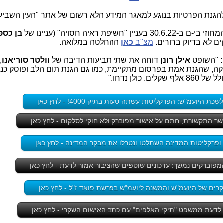
נת הפרטיות בנוגע למאגר המידע הלא רשום של אתר "העין השביע
ראיה חסויה" (עניינו של
בן כספ
ם לא בדיוק ברורים.
מצ"ב
כאן
ההחלטה במלואה.
: "השופט
אילן רונן
דוחה את שתי תביעות הדיבה של
וולטר סוריאנו
,
 היועמ"ש: הפרקליטות עשתה טעות בתיק 4000! - לחץ כאן
 שר התקשורת, חתם על אישור מפוברק ולא חוקי לסלקום - לחץ כאן
ופרקליטות המדינה השתלטו ונטרלו את מבקר המדינה - לחץ כאן
פוברקים נמשך: עדכונים שוטפים שהציבור אמור לדעת - לחץ כאן
רים של היועמ"ש והמשנה ליועמ"ש בפרשת פואד ז"ל - לחץ כאן
 לדעת ממשפט "תיקי האלפים" עם כתב האישום השקרי - לחץ כאן