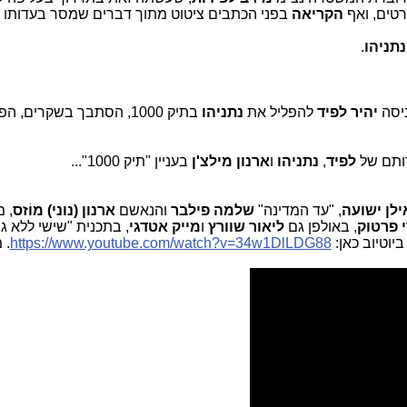
טים, ואף
הקריאה
בפני הכתבים ציטוט מתוך דברים שמסר בעדותו
נתניהו
.
ניסה
יהיר לפיד
להפליל את
נתניהו
בתיק 1000, הסתבך בשקרים
דותם של
לפיד
,
נתניהו
ו
ארנון מילצ'ן
בעניין "תיק 1000"...
ילן ישועה
, "עד המדינה"
שלמה פילבר
והנאשם
ארנון (נוני) מוֹזס
, 
י פרטוק
, באולפן גם
ליאור שוורץ
ו
מייק אטדגי
יוטיוב כאן:
https://www.youtube.com/watch?v=34w1DlLDG88
. 