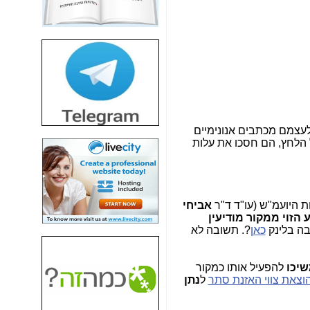
חשיפת חשד לשחיתות
הדומה לזו של "תיק
4000" אך בתחום
הסלולר -
כאן
חשיפת מה שלא
רוצים שתדעו בעניין
פריסת אנלימיטד
(בניחוח בלתי נסבל) -
כאן
שיהם הנאמנים, היו שולחים לעצמם מכתבים אנונימיים
ל הלחץ, הם חסכו את עלות
חשיפה: איוב קרא
אישר לקבוצת סלקום
בדיוק מה שביבי אישר
ל-Yes ולבזק -
כאן
 היועמ"ש (עו"ד ד"ר
אביחי
האם השר איוב קרא
 הזוי ממקור מודיעין
היה צריך בכלל לחתום
ה בלינק
כאן
?. תשובה לא
על האישור, שנתן
לקבוצת סלקום? -
כאן
יכו
להפעיל אותו כמקור
האם ביבי וקרא קבלו
וצאת צווי האזנת סתר
ל
נתן
בכלל תמורה עבור
ההטבות הרגולטוריות
שנתנו לסלקום? -
כאן