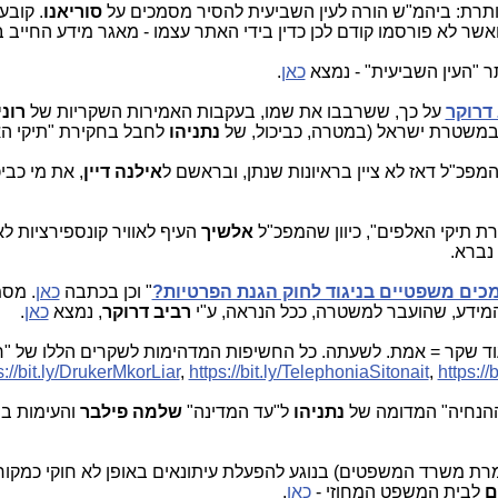
רת: ביהמ"ש הורה לעין השביעית להסיר מסמכים על
סוריאנו
. קובע
ואשר לא פורסמו קודם לכן כדין בידי האתר עצמו - מאגר מידע החייב 
 "העין השביעית" - נמצא
כאן
.
דרוקר
על כך, ששרבבו את שמו, בעקבות האמירות השקריות של
רונ
 במשטרת ישראל (במטרה, כביכול, של
נתניהו
לחבל בחקירת "תיקי הא
פכ"ל דאז לא ציין בראיונות שנתן, ובראשם ל
אילנה דיין
, את מי כבי
ת תיקי האלפים", כיוון שהמפכ"ל
אלשיך
העיף לאוויר קונספירציות לא
נברא.
ים משפטיים בניגוד לחוק הגנת הפרטיות?
" וכן בכתבה
כאן
. מסמ
המידע, שהועבר למשטרה, ככל הנראה, ע"י
רביב דרוקר
, נמצא
כאן
.
עוד שקר = אמת. לשעתה. כל החשיפות המדהימות לשקרים הללו של "רב
s://bit.ly/DrukerMkorLiar
,
https://bit.ly/TelephoniaSitonait
,
https://
ההנחיה" המדומה של
נתניהו
ל"עד המדינה"
שלמה פילבר
והעימות בי
רת משרד המשפטים) בנוגע להפעלת עיתונאים באופן לא חוקי כמקו
ם
לבית המשפט המחוזי -
כאן
.