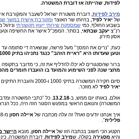
לפידות, שהייתה אז דוברת המשטרה.
מירב לפידות
, דוברת משטרת ישראל לשעבר והמקורבת אי
של
יאיר לפיד,
בהיותו שר האוצר
ומקורבת אישית במשך שני
בשבוע החולף, כמי
שמספקת שירותי ייעוץ תקשורתי
וניהול 
רנ"צ
יעקב שבתאי
, בסתר. המפכ"ל אישר את החשיפה וטען
אסון מירון.
כעת, "נרים את המסך" מעל פרשה, שנשארה די סתומה עד ה
וטען שעדותו היא "ראיית הזהב" כנגד נתניהו בתיק 1000?
ברור שהסנגורים לא יכלו להדליף את זה, כי מדובר בתקופה של סיום חקירת המשטרה בתיקי 1000 ו
מחצי שנה לפני השימוע והמועד בו הועברו חומרים מהפ
סיום חקירה המשטרה בתיקי 1000 ו-2000 והעברת התיקים הללו לפרקליטות המלווה (פרקליטות מיסוי וכלכלה ת"א) הייתה
יאיר
לפיד
לא מוזכר.
אולם, באותו יום ממש, ב-
13.2.18
, כל "כתבי המשטרה ומדברר
המשטרה) והנואם הראשי במפגש הסגור הזה היה, ככל הנרא
איך אנחנו יודעים זאת? זה עלה מכתבה של
איילה חסון
מ-8.3.18, כתבה הנמצאת
פלילית
".
הקטע הכי חשוב בכתבה הזו של
איילה חסון
, מובא
היישר מ
והיא
מסגירה
בקולה, ש
מירב
לפידות