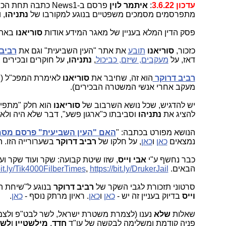
עדכון 3.6.22
:
איתמר לוין
פרסם ב-
News1
כתבה תחת הכות
מתפרסמים מסמכים משפטיים בנוגע למקורבו של
נתניהו
, 
פסק הדין המלא בעניין של מאגר המידע אודות
סוריאנו
באתר
כזכור,
סוריאנו
תובע
את אתר "העין השביעית" וגם את
רביב 
דאז, על
מעקבים, שיזם, כביכול
,
נתניהו,
על חוקרים ובכירים
רביב דרוקר
הוא זה, שחיבר את
סוריאנו
לאימרת המפכ"ל (המ
מעקב אחרי אנשי המשטרה הבכירים).
יש להדגיש, שכל נושא השרבוב של
סוריאנו
הוא חלק "מתפיר
להציג את
נתניהו
וסביבתו כ"ארגון פשע", דבר שלא היה ולא 
הנושא מפורט בכתבה: "
האם "העין השביעית" פרסם מסמכ
נמצאים
כאן
ו
כאן
, על חלקו של
רביב דרוקר
בשערורייה הזו. 
כבר נחשף ע"י
אבי וייס
, שזו שיטת קבועה: שקר ועוד שקר ו
הבאים.
https://bit.ly/DrukerJail
,
bit.ly/Tik4000FilberTimes
סרטוני תזכורת לגבי השקר של
רביב דרוקר
בנוגע ל"שיחת 
וייס
בדיוק בעניין זה יש -
כאן
ו
כאן
. ראיון מרתק נוסף -
כאן
.
שאלות
שלא
נענו (לצמרת משטרת ישראל, לשר לבט"פ ולצמ
פניה קודמת ומשלימה לבקשה של עו"ד
חדד
,
מילשטיין
ו
לש