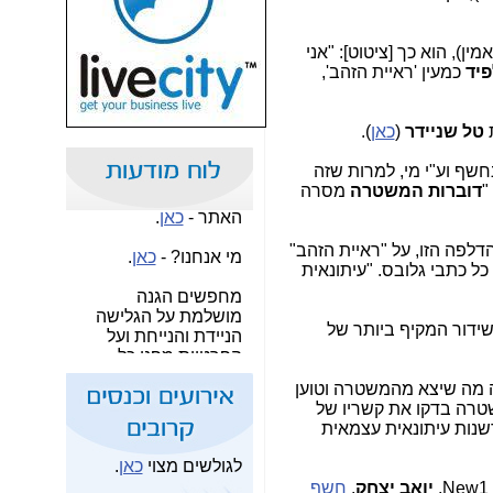
שמרו על עצמכם
והישמעו להוראות
ן), הוא כך [ציטוט]: "אני
פיקוד העורף!!
פיד
כמעין 'ראיית הזהב',
למה צריך אתר
עיתונות עצמאי וחופשי
טל שניידר
(
כאן
).
בתחום ההיי-טק? -
כאן
.
נחשף וע"י מי, למרות שזה
שאלות ותשובות לגבי
"
דוברות המשטרה
מסרה
האתר -
כאן
.
Dell
13.10.26 -
מי אנחנו? -
כאן
.
דלפה הזו, על "ראיית הזהב"
Technologies Forum
ל כתבי גלובס. "עיתונאית
2026
מחפשים הגנה
מושלמת על הגלישה
Israel
29.10.26 -
הניידת והנייחת ועל
שידור המקיף ביותר של
Mobile Summit 2026
הפרטיות מפני כל
תוקף? הפתרון הזול
Telco
30.11.26 -
והטוב בעולם -
כאן
.
ה מה שיצא מהמשטרה וטוען
2026
רה בדקו את קשריו של
לוח אירועים וכנסים של
שנות עיתונאית עצמאית
לוח האירועים
המלא
עולם ההיי-טק -
כאן
.
המחדל הגדול:
איך
לגולשים מצוי
כאן
.
המתקפה נעלמה מעיני
מחפש מחקרים?
המודיעין והטכנולוגיות
New1
,
יואב יצחק
,
חשף