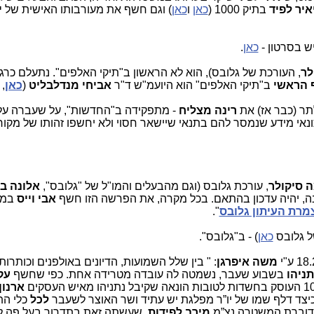
איר לפיד
בתיק 1000 (
כאן
ו
כאן
) וגם חשף את מעורבותו האישית של
י
ש בסרטון -
כאן
.
לר
, העורכת של גלובס), הוא לא הראשון ב"תיקי האלפים". נתעלם כרג
 הראשי
ב"תיקי האלפים" הוא היועמ"ש ד"ר
אביחי מנדלבליט
(
כאן
,
ר (כבר אז) את
רינה מצליח
- מתפקידה ב"החדשות", על שעברה על
 סיקולר
, עורכת גלובס (וגם מהבעלים והמו"ל של "גלובס",
אלונה בר
ה, יהיה עדכון בהתאם. בכל מקרה, את הפרשה הזו חשף
אבי וייס
במל
מרת העיתון גלובס
".
ל גלובס
כאן
) - ב"גלובס".
משה איפרגן
: " בין שלל השמועות, הדיונים באולפנים וכותרות
תניהו
בשבוע שעבר, נשמטה לה עובדה מטרידה אחת. כפי שחשף
עק
ארנון
 כיצד דלף שמו של יו”ר מפלגת יש עתיד ושר האוצר לשעבר
לכל
כלי הת
דוברת המשטרה נצ”מ
מירב לפידות
, שעשתה זאת בתדרוך בעל פה ל