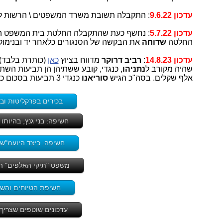
עדכון 9.6.22
: התקבלה תשובת משרד המשפטים \ הרשות להג
עדכון 5.7.22
: נחשף כעת שהתקבלה החלטת בית המשפט המחוזי בי-ם ב-30.6.22 בעניין "חשיפת 
החלטה
שדוחה
את הבקשה של הסנגורים כלאחר יד ובנימוקי
עדכון 14.8.23
:
רביב דרוקר
מדווח בציוץ
כאן
(כותרת בלבד)
שהיה מקורב ל
נתניהו
אלף שקלים. בסה"כ הגיש
סוריאנו
כנגדי 3 תביעות בסכום כולל של 860 אלף שקלים. כולן נדחו."
בכירים בפרקליטות ובלשכת
חשיפה: בני גנץ, בהיותו
חשיפה: כיצד היועמ"ש 
משפט "תיקי האלפים" המ
חשיפת הטיוחים והשק
עדכונים שוטפים שצריך