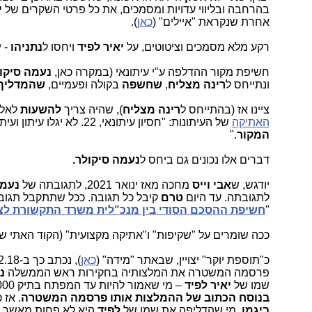
בהרחבה ובליווי עדויות ומסמכים, את כל פרטי השקרים של
י
אחרת שנקראת "איילים" (
כאן
).
רקע מלא מסמכים וציטוטים, על
יאיר לפיד
ויחסו ל
נתניהו
- י
חשיפת מקור ההדלפה ע"י עיתונאי (במקרה כאן,
נעמה סיקו
ונתייחס ל
רינה
מצליח
,
שחשפה
בקולה ופעמיים,
שהמדליף
ציינו אז (בהתייחס ל
רינה
מצליח
), שהיה צריך
להשעות
לאלת
האתיקה
של העיתונות: "חסיון עיתונאי, 22. לא יגלו עיתון ועיתונאי מידע שנמסר להם בתנאי שיישאר חסוי ולא יחשפו זהותו של מקור חסוי
המקור
."
דברים אלו נכונים גם ביחס ל
נעמה
סיקולר.
יודגש, ש
אבי וייס
מחכה מאז ינואר 2021, לתגובתה של
נעמה
לתגובתה. עד היום
טרם
קיבל כל תגובה. ככל שתתקבל תגוב
"
חשיפת ההסכם הסודי בין מנכ"לית משרד התקשורת לצ
ככה שומרים על "שקיפות" ו"אתיקה מקצועית" (הקוד האתי ש
כ"תוספת יוקר" יצויין, שבאתר "מידה" (
כאן
), נכתב כך ב-18.2.18 ע"י
פרסמה המשטרה את המלצותיה בחקירות ראש הממשלה
נ
שמו של
יאיר לפיד
– מי שאמור להיות עד המפתח בתיק 1000 העוסק בחשדות לטובות הונאה שקיבל נתניהו מאיש העסקים
בנוסח הכתוב של ההמלצות אותו פרסמה המשטרה
. אז
ביגמן
, מי שהדליפה את שמו של
לפיד
היא לא פחות מאשר 