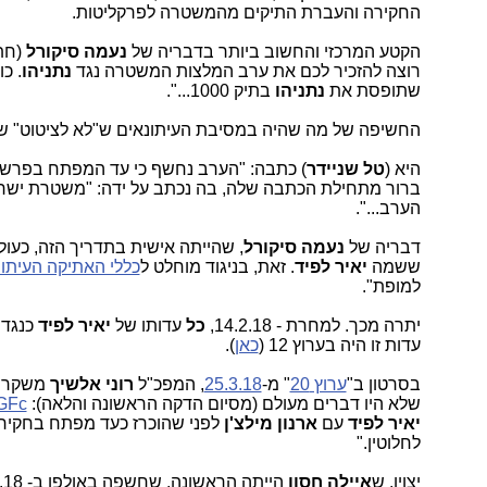
החקירה והעברת התיקים מהמשטרה לפרקליטות.
הקטע המרכזי והחשוב ביותר בדבריה של
נעמה סיקורל
(חת
רוצה להזכיר לכם את ערב המלצות המשטרה נגד
נתניהו
. כו
שתופסת את
נתניהו
בתיק 1000...".
החשיפה של מה שהיה במסיבת העיתונאים ש"לא לציטוט" 
היא (
טל שניידר
) כתבה: "הערב נחשף כי עד המפתח בפרש
ברור מתחילת הכתבה שלה, בה נכתב על ידה: "משטרת יש
הערב...".
דבריה של
נעמה סיקורל
, שהייתה אישית בתדריך הזה, כעו
ששמה
יאיר לפיד
. זאת, בניגוד מוחלט ל
כללי האתיקה העיתו
למופת".
יתרה מכך. למחרת - 14.2.18,
כל
עדותו של
יאיר לפיד
כנגד
עדות זו היה בערוץ 12 (
כאן
).
בסרטון ב"
ערוץ 20
" מ-
25.3.18
, המפכ"ל
רוני אלשיך
משקר לכתב
שלא היו דברים מעולם (מסיום הדקה הראשונה והלאה):
GFc
יאיר לפיד
עם
ארנון מילצ'ן
לפני שהוכרז כעד מפתח בחקי
לחלוטין."
יצוין, ש
איילה
חסון
הייתה הראשונה, שחשפה באולפן ב- 8.3.18, ש