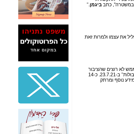
2" על תעלולי השר
 במשטרה”, כתב
ביגמן
."
משה כחלון -
כאן
המשך חשיפת הבלוף
ששמו "מהפיכת
הסלולר" ואיך מסרסים
את הנתונים לציבור -
, הפליל את עצמו ולמרות זאת
כאן
סיכום ביקור בסיליקון
ואלי - למה 3 הגדולות
משקיעות ומפתחות
באותם תחומים -
כאן
ממש לא רוצים שהציבור
, בתכנית "שישי ללא גבולות" ב-23.7.21. כ-14
שלמה פילבר (עד
מידע נוסף ומרתק
לאחרונה מנכ"ל משרד
התקשורת) - עד
מדינה? הצחקתם
אותי! -
כאן
"יש אפליה בחקירה"?
חשיפה: למה השר
משה כחלון לא נחקר
עד היום? -
כאן