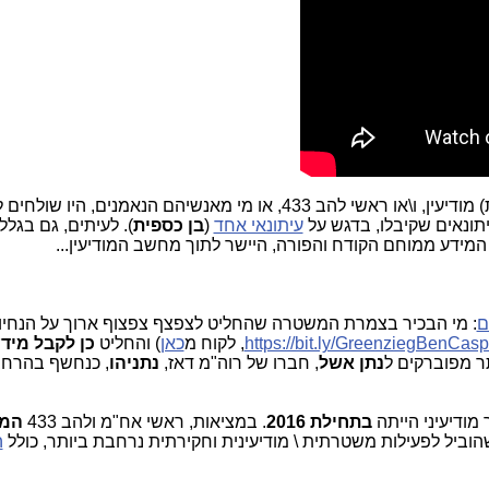
ראש אח"מ, בשת"פ עם רח"ט (ראש חטיבת) מודיעין, ו\או ראשי להב 433, או מי מאנ
תונאים שקיבלו, בדגש על
עיתונאי אחד
(
בן כספית
). לעיתים, גם בגל
המידע ממוחם הקודח והפורה, היישר לתוך מחשב המודיעין...
ם
: מי הבכיר בצמרת המשטרה שהחליט לצפצף צפצוף ארוך על הנחיות
https://bit.ly/GreenziegBenCasp
, לקוח מ
כאן
) והחליט
כן לקבל מידע
נתן אשל
, חברו של רוה"מ דאז,
נתניהו
, כנחשף בהרחב
מודיעיני הייתה
בתחילת 2016
. במציאות, ראשי אח"מ ולהב 433
המש
הוביל לפעילות משטרתית \ מודיעינית וחקירתית נרחבת ביותר, כולל
ה