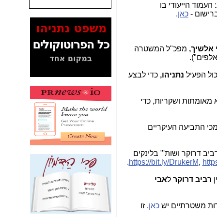
: העמוד הייעודי בו
ברישום -
כאן
.
המסמכים בנושא בזק-
Yes (תיק 4000)
מוכיחים "תפירת תיק"
לאיש הלא נכון! -
כאן
י אלשיך,
מפכ"ל המשטרה
לפים").
עובדות ומסמכים
המוסתרים מהציבור:
כול הפעיל
נתניהו,
כדי לבצע
האם ביבי כשר
תקשורת עזר לקב'
בזק? -
כאן
 מאומתות ושקריות, כדי
מה מקור ה-Fake
News שהביא לתפירת
כי התביעה העיקריים
תיק לביבי והעלמת
החשודים הנכונים -
כאן
יב דרוקר ושות'" בלינקים
אחת הרגליים של "תיק
.
https://bit.ly/DrukerM
,
http
4000 התפור"
התמוטטה היום
ן
רביב דרוקר
ל
אבי
בניצחון (כפול) של בזק
-
כאן
רות משטרתיים יש
כאן
. זו
איך כתבות מפנקות