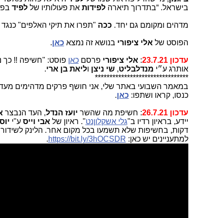
בישראל. “בתדרוך תיארה
לפידות
את פעולותיו של
לפיד
בפר
מדהים ומקומם גם יחד.
ככה
"תפרו את תיקי האלפים" כנגד
הפוסט של
אלי ציפורי
בנושא זה נמצא
כאן
.
עדכון 23.7.21
:
אלי ציפורי
פרסם
כאן
פוסט: "חשיפה ‼ כך 
אותרג ע״י
מנדלבליט
,
שי ניצן
ו
ליאת בן ארי
.
********************************
במאמר השבועי באתר שלי, אני חושף פרקים מדהימים מע
כנסו, קראו ושתפו:
כאן
.
עדכון 26.7.21
: חשיפת מה שהשר
יועז הנדל
, העד הנבצר
א
יידע, בראיון רדיו ב"
גלי אשקלוןנט
". ראיון של
אבי וייס
ע"י
יוס
דקות, בחשיפות שלא תשמעו בכל מקום אחר. הלינק לשידור ב
למתעניינים יש כאן:
https://bit.ly/3hOCSDR
.