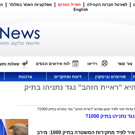
|
|
|
|
לפורטל חברות הקהילה
המייל האדום
אפלקציות האתר בסלולר
הר
English
צור קשר
וידיאו
לוח אירועים וכנסים
שאלות ותשו
פורומים וביטקוין
דעות ומחקרים
צרכנות
יא "ראיית הזהב" נגד נתניהו בתיק
ות יאיר לפיד וטען שהיא "ראיית הזהב" נגד נתניהו בתיק 1000?
תניהו בתיק 1000?
נעמה סיקולר מ"גלובס" חשפה את המדליפה של עדות יאיר לפיד מחקירות המשטרה בתיק 1000: מירב