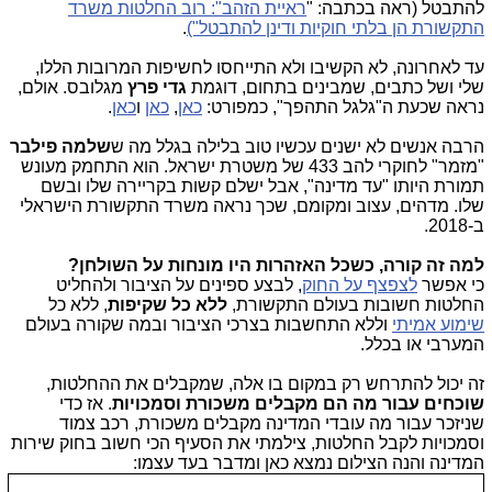
להתבטל (ראה בכתבה: "
ראיית הזהב": רוב החלטות משרד
התקשורת הן בלתי חוקיות ודינן להתבטל")
.
עד לאחרונה, לא הקשיבו ולא התייחסו לחשיפות המרובות הללו,
שלי ושל כתבים, שמבינים בתחום, דוגמת
גדי פרץ
מגלובס. אולם,
נראה שכעת ה"גלגל התהפך", כמפורט:
כאן
,
כאן
ו
כאן
.
הרבה אנשים לא ישנים עכשיו טוב בלילה בגלל מה ש
שלמה פילבר
"מזמר" לחוקרי להב 433 של משטרת ישראל. הוא התחמק מעונש
תמורת היותו "עד מדינה", אבל ישלם קשות בקריירה שלו ובשם
שלו. מדהים, עצוב ומקומם, שכך נראה משרד התקשורת הישראלי
ב-2018.
למה זה קורה, כשכל האזהרות היו מונחות על השולחן?
כי אפשר
לצפצף על החוק
, לבצע ספינים על הציבור ולהחליט
החלטות חשובות בעולם התקשורת,
ללא כל שקיפות
, ללא כל
שימוע אמיתי
וללא התחשבות בצרכי הציבור ובמה שקורה בעולם
המערבי או בכלל.
זה יכול להתרחש רק במקום בו אלה, שמקבלים את ההחלטות,
שוכחים עבור מה הם מקבלים משכורת וסמכויות
. אז כדי
שניזכר עבור מה עובדי המדינה מקבלים משכורת, רכב צמוד
וסמכויות לקבל החלטות, צילמתי את הסעיף הכי חשוב בחוק שירות
המדינה והנה הצילום נמצא כאן ומדבר בעד עצמו: