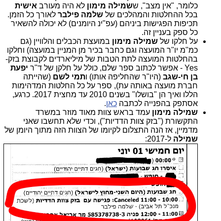
כלומר, "אין מצב", ש
שמילה מימון
לא היה מעורב
אישית
בכל ההחלטות והמהלכים של
שלמה פילבר
לאורך כל הזמן.
תכיפות הפגישות ביניהם (עפ"ינ היומנים) לא יכולה להשאיר
כל ספק בעניין זה.
על חלקו של
שמילה מימון
במועצת הכבלים והלוויין (גם
כמ"מ יו"ר המועצה וגם כחבר בכיר מן המניין במועצה) וחלקו
בהחלטות המועצה לתת הטבות של מיליארדים לקבוצת בזק-
Yes - אפשר לכתוב ספר שלם, כולל על חלקן של ד"ר
יפעת
בן חי-שגב
(היו"ר שהחליפה אותו) ו
תמי לשם
(שהייתה
חברת מועצה באותה עת), ספר על כל החלטות המדהימות
הללו ואיך הן "בושלו" בשנים 2010 עד מחצית 2017. כרגע,
אסתפק בהפנייה לכתבה
כאן
.
שמילה מימון
עמד בראש צוות מאוד מוזר במשרד
התקשורת ("בזק צוות הדדיות"), וכדי שלא תחשבו שאני
מדמיין, אז הנה התצלום לקיומו של הצוות הזה מתוך היומן של
שמילה
ל-2017: