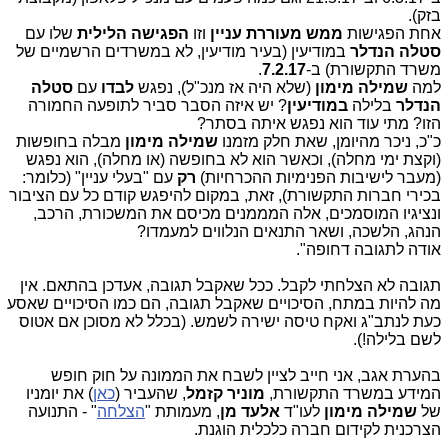
בזק).
אחת הפגישות
ממש מעוררת עניין
וזו
הפגישה הלילית
שלו עם
סטלה הנדלר
במודיעין (בעיר מודיעין, לא במשרדים הרשמיים של
משרד התקשורת) ב-
7.2.17
.
למה
שמילה מימון
(שלא היה אז מנכ"ל), נפגש
לבדו
עם
סטלה
הנדלר
בלילה
במודיעין
? יש איזה הסבר סביר לתופעה החמורה
הזו? מתי עוד הוא נפגש איתה בסתר?
כ"כ, ניכר מהיומן, שאת חלק מזמנו
שמילה מימון
מבלה בחופשות
(וקצת ימי מחלה), וכאשר הוא לא בחופשה (או מחלה), הוא נפגש
(מעבר לישיבות הפנימיות ההכרחיות)
רק
עם "בעלי עניין" (כלומר:
בכירי חברות התקשורת), זאת, במקום להיפגש קודם כל עם הציבור
ונציגיו המוסמכים, אלה המממנים מכיסם את המשכורת, הרכב,
הנהג, הלשכה, ושאר התנאים הנלווים למעמדו?
אודה לתגובה דחופה".
תגובה לא הצלחתי לקבל. ככל שאקבל תגובה, אעדכן בהתאם. אין
מה להיות במתח, הסיכויים שאקבל תגובה, הם כמו הסיכויים שאסע
כעת לנתב"ג ואקח טיסה ישירה לשמש. (בכלל לא מסוכן אם אטוס
לשם בלילה!).
בהערת אגב, אני חייב לציין לשבח את הממונה על חוק חופש
המידע במשרד התקשורת,
מוניר קזמל
, שהעביר (
כאן
) את יומניו
של
שמילה מימון
לעו"ד
אלעד מן
, מעמותת "
הצלחה
" - התנועה
הצרכנית לקידום חברה כלכלית הוגנת.