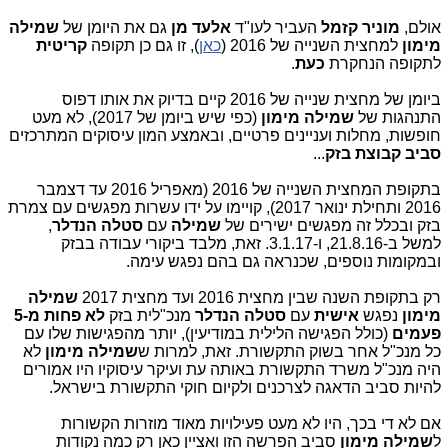
אולם,
מוניר קזמל
העביר לעו"ד
אלעד מן
גם את היומן של
שמילה
מימון
למחצית השנייה של 2016 (
כאן
), זו גם כן תקופה
קריטית
לתקופה הנחקרת
כעת
.
ביומן של מחצית שנייה של 2016 קיים בדיוק את אותו דפוס
התנהגות של
שמילה מימון
(כפי שיש ביומן של 2017), לא מעט
חופשות, מחלות ועניינים פרטיים, ובאמצע המון עיסוקים המתרכזים
סביב קבוצת בזק
...
בתקופת המחצית השנייה של 2016 (מאפריל 2016 עד דצמבר
2016 ותחילת ינואר 2017), קויימו על ידו עשרות מפגשים עם צמרת
בזק ובכלל זה מפגשים ישירים של
שמילה
עם
סטלה הנדלר
,
למשל ב-21.8.16, ו-3.1.17. זאת, מלבד ביקורי עבודה בבזק
ובמקומות נוספים, שכנראה גם בהם נפגש עימה.
רק בתקופת השנה שבין מחצית 2016 ועד מחצית 2017
שמילה
מימון
נפגש
אישית
עם
סטלה הנדלר
מנכ"לית בזק
לא פחות מ-5
פעמים
(כולל הפגישה הלילית במודיעין), יותר מהפגישות שלו עם
כל מנכ"ל אחר בשוק התקשורת. זאת, למרות ש
שמילה מימון
לא
היה מנכ"ל משרד התקשורת באותה עת ועיקר עיסוקיו היו אמורים
להיות סביב הדאגה לצרכנים ולקיום חוקי התקשורת בישראל.
אם לא די בכך, היו לא מעט פעילויות מאוד מוזרות הקשורות
ל
שמילה מימון
סביב הפרשה הזו ואציין כאן רק כמה נקודות