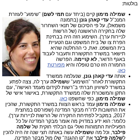
בולטות:
שמילה מימון
קיים (ביחד עם
תמי לשם
) "שימוע" לעוזרת
המנכ"ל
ע
די קאהן גונן
(בתמונה
משמאל), על פי הסיכום של תנאי השחרור
שלה בחקירה הראשונה (של הרשות
לניירות ערך). השימוע הזה היה בבחינת
הפרת צו של בית המשפט וגם הטעיית
בית המשפט. זאת, כי ההחלטה שהיא
תישאר במשרד התקשורת ותעבור לעבוד
באגף הדואר,
לא קויימה
. הפרשה
החמורה הזו טרם טופלה והיא
מפורטת
כאן
.
אותה
עדי קאהן גונן
, שנעלמה ממשרד
התקשורת לאחר "השימוע" ש
שמילה
ערך לה, צצה לפתע
במשרד לשיוויון חברתי ב"רשות לקידום מעמד האישה", עם
התקן והמשכורת שלה ממשרד התקשורת, באישור אישי של
שמילה מימון
, כפי שחשפנו
כאן
.
שמילה מימון
עמד בראש הצוות במשרד התקשורת, שהכין
את התשובות לדו"ח מבקר המדינה (שפורסם במחצית
2017, במקביל לפתיחת החקירה של הרשות לניירות ערך).
כלומר: הוא ידע במדויק מה אומר מבקר המדינה על כל
הפעילויות התמוהות ואולי גם הבלתי חוקית של
שלמה
פילבר
, וכל מה ש
שמילה
עשה באותה חצי שנה זה היה להכין
ל
שלמה פילבר
את "קו ההגנה" שלו מול מבקר המדינה.