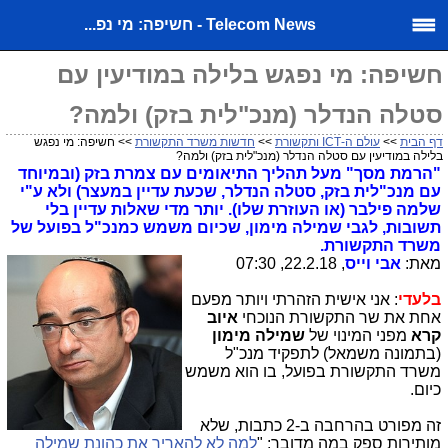
Telecom News - חשיפה: מי נפ...
חשיפה: מי נפגש בלילה במודיעין עם
סטלה הנדלר (מנכ"לית בזק) ולמה?
דף הבית
>>
עולם ה-ICT ותקשורת
>>
חדשות משרד התקשורת
>> חשיפה: מי נפגש
בלילה במודיעין עם סטלה הנדלר (מנכ"לית בזק) ולמה?
"הרמת מסך" מעל תהליך התיאומים עם צמרת בזק (ובמיוחד
עם מנכ"לית בזק, סטלה הנדלר, שכעת עדיין במעצר) ולא ע"י
שלמה פילבר (או העוזרת שלו). יותר מדי שאלות עדיין בלי
תשובות, לגבי שמילה מימון, שכיום משמש כמנכ"ל בפועל של
משרד התקשורת.
מאת:
אבי וייס
, 22.2.18, 07:30
בלעדי
: אני אישית הזהרתי ויותר מפעם
אחת את שר התקשורת הנוכחי
איוב
קרא
מפני המינוי של
שמילה מימון
(בתמונה משמאל) לתפקיד מנכ"ל
משרד התקשורת בפועל, בו הוא משמש
כיום.
זה מפורט בהרחבה ב-2 כתבות, שלא
מותירות ספק במה מדובר: "
למה לא להאריך את כהונת שמילה