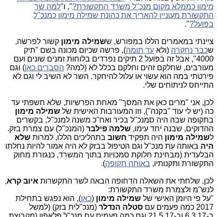
מימון כממלא מקום מנכ"ל משרד התקשורת?
", ו"
למה שר
התקשורת מעוניין להאריך את כהונת שמילה מימון כמנכ"ל
בפועל?
".
ציינתי במאמרים הללו במפורש, ש
שמילה מימון
קשור לפרשה,
ש
כבר נחקרה
(ולא
עד תומה
), פרשה שכיום מכונה בשם "תיק
4000", אבל זה בפועל 2 תיקים נפרדים בלוחות זמנים שונים ועם
מעורבים, שחלקם זהים וחלקם בכלל לא (למה?
הסברים כאן
) וגם
פירטתי במה הוא עשוי או עלול להיחקר. השר לא השיב לי וגם לא
התייחס לניתוחים שלי.
לכן, אני "מרים כאן את המסך" מאחת הפרשיות, שלא חשפתי עד
כה (יש לי עוד "בקנה"), וזו המעורבות האישית של
שמילה מימון
בתקופה שבה היה סמנכ"ל בכיר ואח"כ משנה למנכ"ל, בקשרים
ההדוקים, שבנה יחד עימו,
שלמה פילבר
(המנכ"ל) עם צמרת בזק.
ל
שמילה מימון
היה תפקיד
חשוב
בתהליכים הללו, למרות
שלא
היה
באותה עת מנכ"ל וגם הטיפול בבזק לא היה אמור להיות נחלתו
הבלעדית (מבחינת חלוקת סמכויות בתוך המשרד, כנגזרת מחוק
התקשורת ותקנותיו,
באותה תקופה
).
לכן, שלחתי את השאלה הדחופה הבאה לשר התקשרות
איוב קרא
,
לנש"מ ולצמרת משרד התקשורת:
"על פי היומן האישי של
שמילה מימון
(
כאן
), הוא נפגש בתחילת
2017 כמה פעמים עם
סטלה הנדלר
(מנכ"לית בזק) (למשל
ב-6.3.17 וב-21.5.17 וגם כמה פעמים עם מנכ"ל פלאפון (מקבוצת