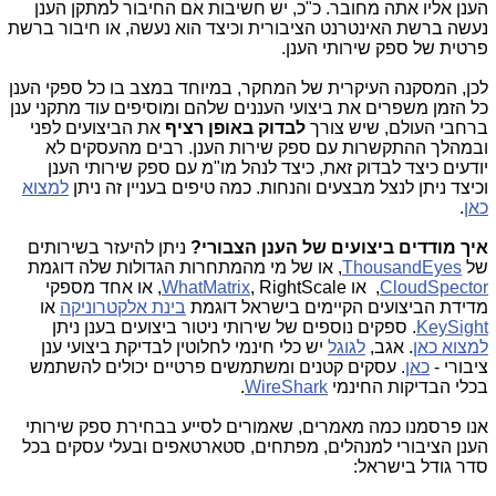
הענן אליו אתה מחובר. כ"כ, יש חשיבות אם החיבור למתקן הענן
נעשה ברשת האינטרנט הציבורית וכיצד הוא נעשה, או חיבור ברשת
פרטית של ספק שירותי הענן.
לכן, המסקנה העיקרית של המחקר, במיוחד במצב בו כל ספקי הענן
כל הזמן משפרים את ביצועי העננים שלהם ומוסיפים עוד מתקני ענן
ברחבי העולם, שיש צורך
לבדוק באופן רציף
את הביצועים לפני
ובמהלך ההתקשרות עם ספק שירות הענן. רבים מהעסקים לא
יודעים כיצד לבדוק זאת, כיצד לנהל מו"מ עם ספק שירותי הענן
וכיצד ניתן לנצל מבצעים והנחות. כמה טיפים בעניין זה ניתן
למצוא
כאן
.
איך מודדים ביצועים של הענן הצבורי?
ניתן להיעזר בשירותים
של
ThousandEyes
, או של מי מהמתחרות הגדולות שלה דוגמת
CloudSpector
, או
WhatMatrix
, RightScale, או אחד מספקי
מדידת הביצועים הקיימים בישראל דוגמת
בינת אלקטרוניקה
או
KeySight
. ספקים נוספים של שירותי ניטור ביצועים בענן ניתן
למצוא כאן
. אגב,
לגוגל
יש כלי חינמי לחלוטין לבדיקת ביצועי ענן
ציבורי -
כאן
. עסקים קטנים ומשתמשים פרטיים יכולים להשתמש
בכלי הבדיקות החינמי
WireShark
.
אנו פרסמנו כמה מאמרים, שאמורים לסייע בבחירת ספק שירותי
הענן הציבורי למנהלים, מפתחים, סטארטאפים ובעלי עסקים בכל
סדר גודל בישראל: