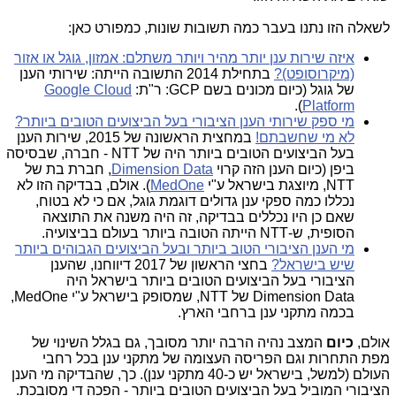
לשאלה הזו נתנו בעבר כמה תשובות שונות, כמפורט כאן:
איזה שירות ענן יותר מהיר ויותר משתלם: אמזון, גוגל או אזור
(מיקרוסופט)?
בתחילת 2014 התשובה הייתה: שירותי הענן
של גוגל (כיום מכונים בשם GCP: ר"ת:
Google Cloud
).
Platform
מי ספק שירותי הענן הציבורי בעל הביצועים הטובים ביותר?
לא מי שחשבתם!
במחצית הראשונה של 2015, שירות הענן
בעל הביצועים הטובים ביותר היה של NTT - חברה, שבסיסה
ביפן (כיום הענן הזה קרוי
Dimension Data
, חברת בת של
NTT, מיוצגת בישראל ע"י
MedOne
). אולם, בבדיקה הזו לא
נכללו כמה ספקי ענן גדולים דוגמת גוגל, אם כי לא בטוח,
שאם כן היו נכללים בבדיקה, זה היה משנה את התוצאה
הסופית, ש-NTT הייתה הטובה ביותר בעולם בביצועיה.
מי הענן הציבורי הטוב ביותר ובעל הביצועים הגבוהים ביותר
שיש בישראל?
בחצי הראשון של 2017 דיווחנו, שהענן
הציבורי בעל הביצועים הטובים ביותר בישראל היה
Dimension Data של NTT, שמסופק בישראל ע"י MedOne,
בכמה מתקני ענן ברחבי הארץ.
אולם,
כיום
המצב נהיה הרבה יותר מסובך, גם בגלל השינוי של
מפת התחרות וגם הפריסה העצומה של מתקני ענן בכל רחבי
העולם (למשל, בישראל יש כ-40 מתקני ענן). כך, שהבדיקה מי הענן
הציבורי המוביל בעל הביצועים הטובים ביותר - הפכה די מסובכת.