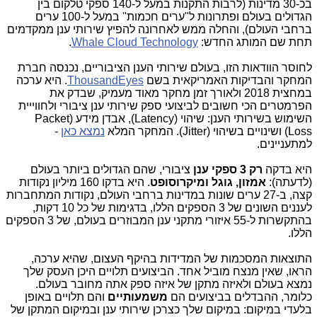
בכ-30 מדינות (לרבות התקנות במעל ל-140 ספקי טלקום בין
הגדולים בעולם ופתרונות ל"ערים חכמות" במעל ל-100 ערים
ברחבי העולם), והחלה ממש לאחרונה להפיץ שירותי ענן ממקדמים
תחת שם המותג החדש:
Whale Cloud Technology
.
לחוסר הוודאות הזו, בעולם שירותי הענן הציבוריים, נכנסה חברת
המחקר והבדיקות האמריקאית בשם
ThousandEyes
. היא ערכה
במחצית 2018 ולאורך זמן מחקר מאוד מעמיק, שבדק את
הפרמטרים הכי חשובים לביצועי ספק שירותי ענן ציבורי ולחווייית
השימוש בשירותי הענן: שיהוי (Latency), אבדן מידע (Packet
Loss) ושינויים בשיהוי (Jitter). המחקר המלא
נמצא כאן
-
למתעניינים.
היא בדקה
רק 3 ספקי ענן
ציבורי, שהם הגדולים ביותר בעולם
(לדעתה):
אמזון, גוגל ומיקרוסופט
. היא בדקו 160 מיליון נקודות
קצה, ב-27 ערים שונות במדינות ברחבי העולם, נקודות המתחברות
לעננים השונים של 3 הספקים הללו, בדגימות של כל 10 דקות,
בהתקשרות ל-55 איזורי מתקני ענן המבוזרים בעולם, של 3 הספקים
הללו.
התוצאות המסכמות של המדידות בהיקף העצום, שהיא ערכה,
הראו, שאין מנצח מוביל אחד. הביצועים תלויים היכן העסק שלך
נמצא בעולם ולאיזה מתקן של איזה ספק אתה מחובר בעולם.
כלומר, ההבדלים בביצועים הם
משמעותיים
והם תלויים באופן
בלעדי במיקום: במיקום שלך כצרכן שירותי ענן ובמיקום המתקן של