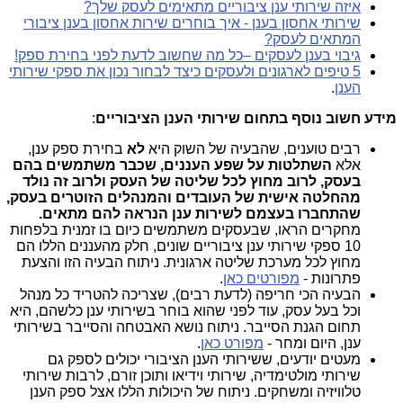
איזה שירותי ענן ציבוריים מתאימים לעסק שלך?
שירותי אחסון בענן - איך בוחרים שירות אחסון בענן ציבורי
המתאים לעסק?
גיבוי בענן לעסקים –כל מה שחשוב לדעת לפני בחירת ספק!
5 טיפים לארגונים ולעסקים כיצד לבחור נכון את ספקי שירותי
הענן
.
מידע חשוב נוסף בתחום שירותי הענן הציבוריים
:
רבים טוענים, שהבעיה של השוק היא
לא
בחירת ספק ענן,
אלא
השתלטות על שפע העננים, שכבר משתמשים בהם
בעסק, לרוב מחוץ לכל שליטה של העסק ולרוב זה נולד
מהחלטה אישית של העובדים והמנהלים הזוטרים בעסק,
שהתחברו בעצמם לשירות ענן הנראה להם מתאים.
מחקרים הראו, שבעסקים משתמשים כיום בו זמנית בלפחות
10 ספקי שירותי ענן ציבוריים שונים, חלק מהעננים הללו הם
מחוץ לכל מערכת שליטה ארגונית. ניתוח הבעיה הזו והצעת
פתרונות -
מפורטים כאן
.
הבעיה הכי חריפה (לדעת רבים), שצריכה להטריד כל מנהל
וכל בעל עסק, עוד לפני שהוא בוחר בשירותי ענן כלשהם, היא
תחום הגנת הסייבר. ניתוח נושא האבטחה והסייבר בשירותי
ענן, היום ומחר -
מפורט כאן
.
מעטים יודעים, ששירותי הענן הציבורי יכולים לספק גם
שירותי מולטימדיה, שירותי וידיאו ותוכן זורם, לרבות שירותי
טלוויזיה ומשחקים. ניתוח של היכולות הללו אצל ספק הענן