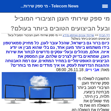
Telecom News - מי ספק שירות...
מי ספק שירותי הענן הציבורי המוביל
ובעל הביצועים הטובים ביותר בעולם?
דף הבית
>>
שירותי עננים ואחסון מידע
>> מי ספק שירותי הענן הציבורי המוביל ובעל
הביצועים הטובים ביותר בעולם?
כיום ברור גם בישראל, שהכל עובר לענן. כל מחזיק סמארטפון
בידו משתמש ביותר מענן אחד, גם בלי שהוא מבין או יודע
איזה. אולם, מנהלים ובעלי עסקים נדרשים לבחור את שירות
הענן, שמתאים בדיוק לצרכים שלהם, ענן המספק את
הביצועים האופטימליים במחיר המתאים, עם רמת האבטחה
וההגנות הנדרשות לעסק. אז איך מודדים ואת מי בוחרים?
מאת:
אבי וייס
, 26.11.18, 08:00
התשובה לשאלה מי
ספק שירותי הענן
הציבורי הטוב ביותר
מבחינת ביצועיו,
תלויה, בין היתר,
מתי שואלים את
השאלה הזו ואת מי
שואלים את השאלה הזו.