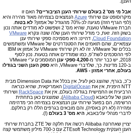
הענן).
אבל מי מס' 2 בעולם שירותי הענן הציבוריים?
האם זו
מיקרוסופט עם שירותי
Azure
הנמצאים בצמיחה מאוד מהירה והיא
(לפי הגרף הזה) מגיעה לכ-70% מהגודל של אמזון?
לא בטוח
.
חברת VMware טוענת, שהיא מס' 2 ושפשוט לא מודדים אותה נכון
בשוק הזה. זאת, כי מודל שירותי הענן שלה שונה ונקרא
VMware
Cloud Foundation
, דהיינו: היא מסמיכה ספקי שירותי ענן
עצמאיים, שהם תואמים את הסטנדרטים של VMware ומשתמשים
בכלים של VMware. זה לא רק שירותי VMware על אמזון או IBM
לפי ההסכמים לשת"פ, כמו שמודדים אותה בטעות. נכון לסוף
2018,
יש כבר יותר מ-
4,200 ספקי ענן
המוסמכים ע"י VMware
ב-120 מדינות. כך, שלדברי VMware, היא
ספק הענן השני בגודלו
בעולם, אחרי אמזון - AWS
.
כ"כ, בגרף, שהוצג כאן לעיל, אין בכלל את Dimension Data מבית
NTT היפנית, אין את
DigitalOcean
האמריקאית, שהיא כנראה
הרביעית או החמישית בגודלה בעולם, אין את
RackSpace
ושירותי
הענן של עליבאבא (
Alibaba Cloud
), שמוצגים כאן בתחתית
הרשימה, הם בפועל שירותי ענן הנמצאים בצמיחה הכי מדהימה
ומהירה (לא רק באסיה), והם מובאים בגרפים הללו רק בחלקם.
לדברי מנהלי עליבאבא,
היא מס' 3 בעולם
(!).
יצויין שאחרונה Alibaba רכשה את חלקה של ZTE בחברת שירותי
הענן הענקית ZTEsoft Technology עם כ-700 מיליון משתמשי קצה