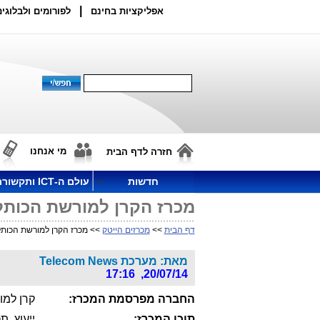
|
אפליקציות בחינם
לפורומים ולבלוגים
מי אנחנו
חזרה לדף הבית
חדשות
עולם ה-ICT ותקשורת
מכרז הקרן למורשת הכותל
דף הבית
>>
מכרזים הייטק
>> מכרז הקרן למורשת הכותל
מאת: מערכת Telecom News
20/07/14, 17:16
החברה מפרסמת המכרז:
קרן למו
תוכן המכרז:
ייעוץ, ת