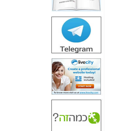
חשיפת חשד לשחיתות
הדומה לזו של "תיק
4000" אך בתחום
הסלולר -
כאן
חשיפת מה שלא
רוצים שתדעו בעניין
פריסת אנלימיטד
(בניחוח בלתי נסבל) -
כאן
חשיפה: איוב קרא
אישר לקבוצת סלקום
בדיוק מה שביבי אישר
ל-Yes ולבזק -
כאן
האם השר איוב קרא
היה צריך בכלל לחתום
על האישור, שנתן
לקבוצת סלקום? -
כאן
האם ביבי וקרא קבלו
בכלל תמורה עבור
ההטבות הרגולטוריות