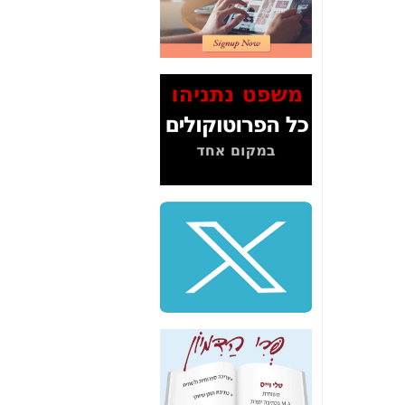
2" על תעלולי השר
משה כחלון -
כאן
המשך חשיפת הבלוף
ששמו "מהפיכת
הסלולר" ואיך מסרסים
את הנתונים לציבור -
כאן
סיכום ביקור בסיליקון
ואלי - למה 3 הגדולות
משקיעות ומפתחות
באותם תחומים -
כאן
שלמה פילבר (עד
לאחרונה מנכ"ל משרד
התקשורת) - עד
מדינה? הצחקתם
אותי! -
כאן
"יש אפליה בחקירה"?
חשיפה: למה השר
משה כחלון לא נחקר
עד היום? -
כאן