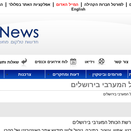
|
|
|
|
לפורטל חברות הקהילה
המייל האדום
אפלקציות האתר בסלולר
הר
English
צור קשר
וידיאו
לוח אירועים וכנסים
שאלות ותשו
פורומים וביטקוין
דעות ומחקרים
צרכנות
 המערבי בירושלים
 המערבי בירושלים
רשת הכותל המערבי בירושלים
כנון, אפיון, עיצוב, כתיבה, ניהול וליווי חידוש אתר האינטרנט של הקרן.