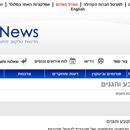
|
|
|
|
לפורטל חברות הקהילה
המייל האדום
אפלקציות האתר בסלולר
הר
English
צור קשר
וידיאו
לוח אירועים וכנסים
שאלות ותשו
פורומים וביטקוין
דעות ומחקרים
צרכנות
 והגנים
ע והגנים
טבע והגנים
הטמעה ותחזוקה של מערכת לניהול מכירות.