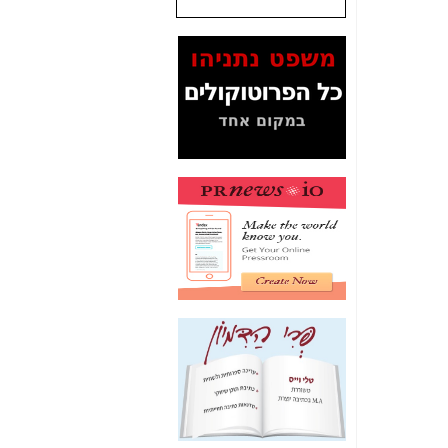
שנתנו לסלקום? -
כאן
המסמכים בנושא בזק-
Yes (תיק 4000)
מוכיחים "תפירת תיק"
לאיש הלא נכון! -
כאן
עובדות ומסמכים
המוסתרים מהציבור:
האם ביבי כשר
תקשורת עזר לקב'
בזק? -
כאן
מה מקור ה-Fake
News שהביא לתפירת
תיק לביבי והעלמת
החשודים הנכונים -
כאן
אחת הרגליים של "תיק
4000 התפור"
התמוטטה היום
בניצחון (כפול) של בזק
-
כאן
איך כתבות מפנקות