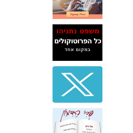
2" על תעלולי השר
משה כחלון -
כאן
המשך חשיפת הבלוף
ששמו "מהפיכת
הסלולר" ואיך מסרסים
את הנתונים לציבור -
כאן
סיכום ביקור בסיליקון
ואלי - למה 3 הגדולות
משקיעות ומפתחות
באותם תחומים -
כאן
שלמה פילבר (עד
לאחרונה מנכ"ל משרד
התקשורת) - עד
מדינה? הצחקתם
אותי! -
כאן
"יש אפליה בחקירה"?
חשיפה: למה השר
משה כחלון לא נחקר
עד היום? -
כאן