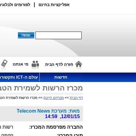
|
אפליקציות בחינם
לפורומים ולבלוגים
מי אנחנו
חזרה לדף הבית
חדשות
עולם ה-ICT ותקשורת
מכרז הרשות לשמירת הטבע
דף הבית
>>
מכרזים הייטק
>> מכרז הרשות לשמירת הטב
מאת: מערכת Telecom News
12/01/15, 14:59
החברה מפרסמת המכרז:
רשות ה
תוכן המכרז:
הקמה, 