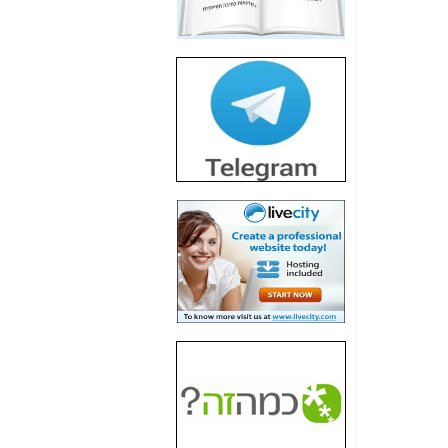
חשיפת חשד לשחיתות
הדומה לזו של "תיק
4000" אך בתחום
הסלולר -
כאן
חשיפת מה שלא
רוצים שתדעו בעניין
פריסת אנלימיטד
(בניחוח בלתי נסבל) -
כאן
חשיפה: איוב קרא
אישר לקבוצת סלקום
בדיוק מה שביבי אישר
ל-Yes ולבזק -
כאן
האם השר איוב קרא
היה צריך בכלל לחתום
על האישור, שנתן
לקבוצת סלקום? -
כאן
האם ביבי וקרא קבלו
בכלל תמורה עבור
ההטבות הרגולטוריות