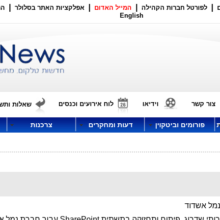
|
|
|
|
לפורטל חברות הקהילה
המייל האדום
אפלקציות האתר בסלולר
הר
English
צור קשר
וידיאו
לוח אירועים וכנסים
שאלות ותשו
פורומים וביטקוין
דעות ומחקרים
צרכנות
מל אשדוד
שדרוג, פיתוח ותחזוקה בתשתית SharePoint עבור חברת נמל אשדוד.