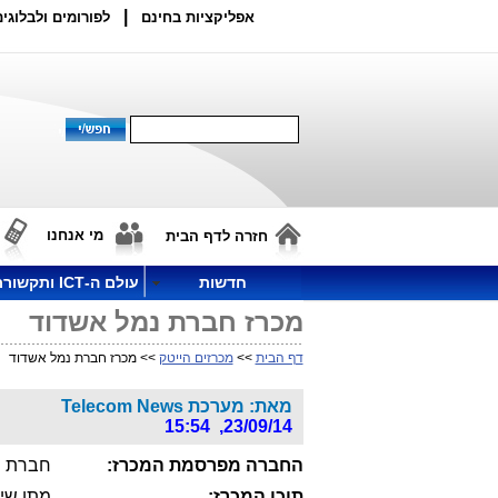
|
אפליקציות בחינם
לפורומים ולבלוגים
מי אנחנו
חזרה לדף הבית
חדשות
עולם ה-ICT ותקשורת
מכרז חברת נמל אשדוד
דף הבית
>>
מכרזים הייטק
>> מכרז חברת נמל אשדוד
מאת: מערכת Telecom News
23/09/14, 15:54
החברה מפרסמת המכרז:
חברת נ
תוכן המכרז:
מתן שירותי 