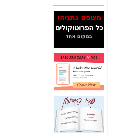
שנתנו לסלקום? -
כאן
המסמכים בנושא בזק-
Yes (תיק 4000)
מוכיחים "תפירת תיק"
לאיש הלא נכון! -
כאן
עובדות ומסמכים
המוסתרים מהציבור:
האם ביבי כשר
תקשורת עזר לקב'
בזק? -
כאן
מה מקור ה-Fake
News שהביא לתפירת
תיק לביבי והעלמת
החשודים הנכונים -
כאן
אחת הרגליים של "תיק
4000 התפור"
התמוטטה היום
בניצחון (כפול) של בזק
-
כאן
איך כתבות מפנקות