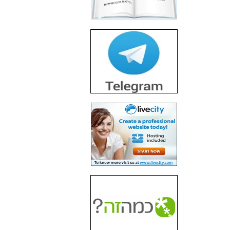
חשיפת חשד לשחיתות
הדומה לזו של "תיק
4000" אך בתחום
הסלולר -
כאן
חשיפת מה שלא
רוצים שתדעו בעניין
פריסת אנלימיטד
(בניחוח בלתי נסבל) -
כאן
חשיפה: איוב קרא
אישר לקבוצת סלקום
בדיוק מה שביבי אישר
ל-Yes ולבזק -
כאן
האם השר איוב קרא
היה צריך בכלל לחתום
על האישור, שנתן
לקבוצת סלקום? -
כאן
האם ביבי וקרא קבלו
בכלל תמורה עבור
ההטבות הרגולטוריות