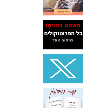
2" על תעלולי השר
משה כחלון -
כאן
המשך חשיפת הבלוף
ששמו "מהפיכת
הסלולר" ואיך מסרסים
את הנתונים לציבור -
כאן
סיכום ביקור בסיליקון
ואלי - למה 3 הגדולות
משקיעות ומפתחות
באותם תחומים -
כאן
שלמה פילבר (עד
לאחרונה מנכ"ל משרד
התקשורת) - עד
מדינה? הצחקתם
אותי! -
כאן
"יש אפליה בחקירה"?
חשיפה: למה השר
משה כחלון לא נחקר
עד היום? -
כאן