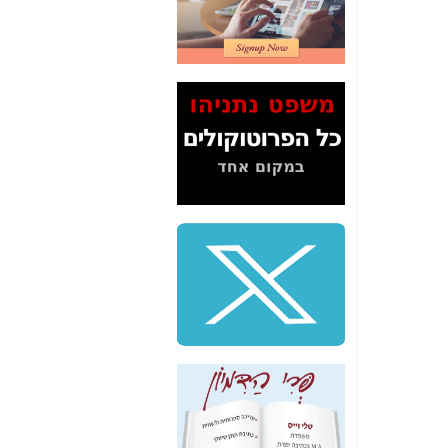
2" על תעלולי השר
משה כחלון -
כאן
המשך חשיפת הבלוף
ששמו "מהפיכת
הסלולר" ואיך מסרסים
את הנתונים לציבור -
כאן
סיכום ביקור בסיליקון
ואלי - למה 3 הגדולות
משקיעות ומפתחות
באותם תחומים -
כאן
שלמה פילבר (עד
לאחרונה מנכ"ל משרד
התקשורת) - עד
מדינה? הצחקתם
אותי! -
כאן
"יש אפליה בחקירה"?
חשיפה: למה השר
משה כחלון לא נחקר
עד היום? -
כאן