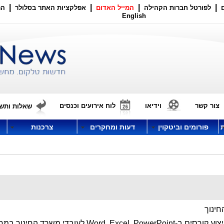
|
|
|
|
לפורטל חברות הקהילה
המייל האדום
אפלקציות האתר בסלולר
הר
English
צור קשר
וידיאו
לוח אירועים וכנסים
שאלות ותשו
פורומים וביטקוין
דעות ומחקרים
צרכנות
ינוך
ארגון וביצוע קורסים ב-Word, Excel, PowerPoint לעובדי משרד החינ