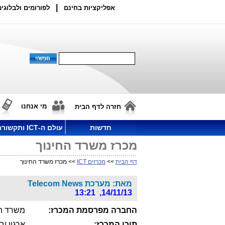
|
אפליקציות בחינם
לפורומים ולבלוגים
מי אנחנו
חזרה לדף הבית
חדשות
עולם ה-ICT ותקשורת
מכרז משרד החינוך
דף הבית
>>
מכרזים ICT
>> מכרז משרד החינוך
מאת: מערכת Telecom News
14/11/13, 13:21
החברה מפרסמת המכרז:
משרד הח
תוכן המכרז: