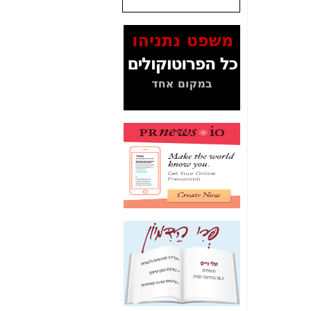
שנתנו לסלקום? -
כאן
המסמכים בנושא בזק-
Yes (תיק 4000)
מוכיחים "תפירת תיק"
לאיש הלא נכון! -
כאן
עובדות ומסמכים
המוסתרים מהציבור:
האם ביבי כשר
תקשורת עזר לקב'
בזק? -
כאן
מה מקור ה-Fake
News שהביא לתפירת
תיק לביבי והעלמת
החשודים הנכונים -
כאן
אחת הרגליים של "תיק
4000 התפור"
התמוטטה היום
בניצחון (כפול) של בזק
-
כאן
איך כתבות מפנקות