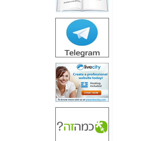
חשיפת חשד לשחיתות
הדומה לזו של "תיק
4000" אך בתחום
הסלולר -
כאן
חשיפת מה שלא
רוצים שתדעו בעניין
פריסת אנלימיטד
(בניחוח בלתי נסבל) -
כאן
חשיפה: איוב קרא
אישר לקבוצת סלקום
בדיוק מה שביבי אישר
ל-Yes ולבזק -
כאן
האם השר איוב קרא
היה צריך בכלל לחתום
על האישור, שנתן
לקבוצת סלקום? -
כאן
האם ביבי וקרא קבלו
בכלל תמורה עבור
ההטבות הרגולטוריות