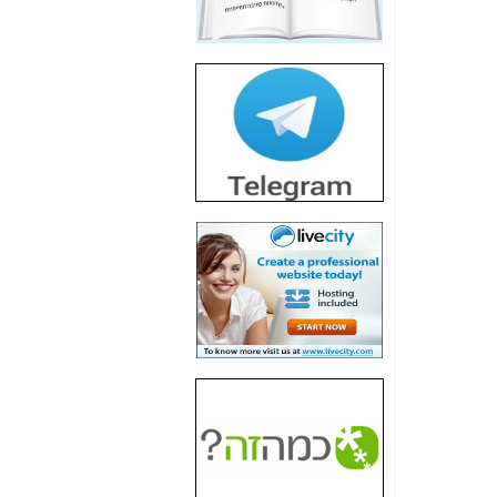
חשיפת חשד לשחיתות
הדומה לזו של "תיק
4000" אך בתחום
הסלולר -
כאן
חשיפת מה שלא
רוצים שתדעו בעניין
פריסת אנלימיטד
(בניחוח בלתי נסבל) -
כאן
חשיפה: איוב קרא
אישר לקבוצת סלקום
בדיוק מה שביבי אישר
ל-Yes ולבזק -
כאן
האם השר איוב קרא
היה צריך בכלל לחתום
על האישור, שנתן
לקבוצת סלקום? -
כאן
האם ביבי וקרא קבלו
בכלל תמורה עבור
ההטבות הרגולטוריות