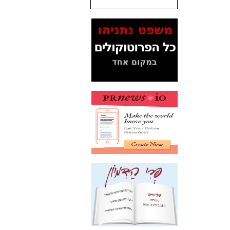
שנתנו לסלקום? -
כאן
המסמכים בנושא בזק-
Yes (תיק 4000)
מוכיחים "תפירת תיק"
לאיש הלא נכון! -
כאן
עובדות ומסמכים
המוסתרים מהציבור:
האם ביבי כשר
תקשורת עזר לקב'
בזק? -
כאן
מה מקור ה-Fake
News שהביא לתפירת
תיק לביבי והעלמת
החשודים הנכונים -
כאן
אחת הרגליים של "תיק
4000 התפור"
התמוטטה היום
בניצחון (כפול) של בזק
-
כאן
איך כתבות מפנקות