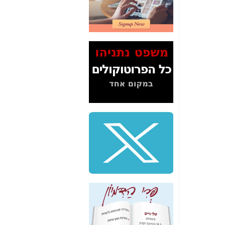
2" על תעלולי השר
משה כחלון -
כאן
המשך חשיפת הבלוף
ששמו "מהפיכת
הסלולר" ואיך מסרסים
את הנתונים לציבור -
כאן
סיכום ביקור בסיליקון
ואלי - למה 3 הגדולות
משקיעות ומפתחות
באותם תחומים -
כאן
שלמה פילבר (עד
לאחרונה מנכ"ל משרד
התקשורת) - עד
מדינה? הצחקתם
אותי! -
כאן
"יש אפליה בחקירה"?
חשיפה: למה השר
משה כחלון לא נחקר
עד היום? -
כאן