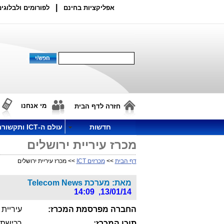
|
אפליקציות בחינם
לפורומים ולבלוגים
מי אנחנו
חזרה לדף הבית
חדשות
עולם ה-ICT ותקשורת
מכרז עיריית ירושלים
דף הבית
>>
מכרזים ICT
>> מכרז עיריית ירושלים
מאת: מערכת Telecom News
13/01/14, 14:09
החברה מפרסמת המכרז:
עיריית 
תוכן המכרז:
רכישת 