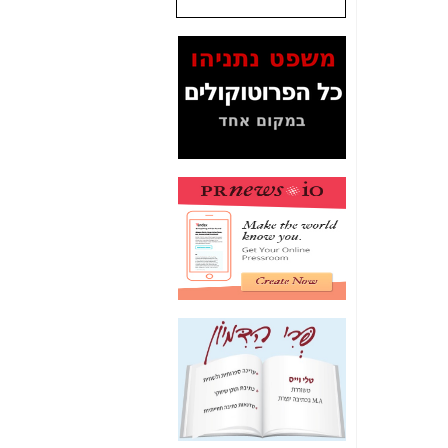
שנתנו לסלקום? -
כאן
המסמכים בנושא בזק-
Yes (תיק 4000)
מוכיחים "תפירת תיק"
לאיש הלא נכון! -
כאן
עובדות ומסמכים
המוסתרים מהציבור:
האם ביבי כשר
תקשורת עזר לקב'
בזק? -
כאן
מה מקור ה-Fake
News שהביא לתפירת
תיק לביבי והעלמת
החשודים הנכונים -
כאן
אחת הרגליים של "תיק
4000 התפור"
התמוטטה היום
בניצחון (כפול) של בזק
-
כאן
איך כתבות מפנקות