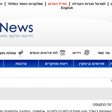
|
|
|
|
לפורטל חברות הקהילה
המייל האדום
אפלקציות האתר בסלולר
הר
English
צור קשר
וידיאו
לוח אירועים וכנסים
שאלות ותשו
פורומים וביטקוין
דעות ומחקרים
צרכנות
ות התעופה
שתתף בשלב מיון מוקדם למכרז לתכנון, אספקה, התקנה ותחזוקת מ