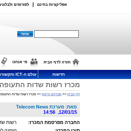
|
אפליקציות בחינם
לפורומים ולבלוגים
מי אנחנו
חזרה לדף הבית
חדשות
עולם ה-ICT ותקשורת
מכרז רשות שדות התעופה
דף הבית
>>
מכרזים הייטק
>> מכרז רשות שדות התעופה
מאת: מערכת Telecom News
12/01/15, 14:56
החברה מפרסמת המכרז:
רשות שד
תוכן המכרז:
הזמנה לה