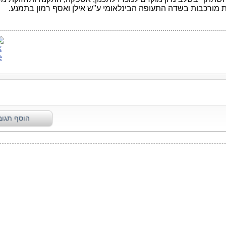
ות מורכבות בשדה התעופה הבינלאומי ע"ש אילן ואסף רמון בתמנע.