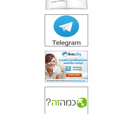
חשיפת חשד לשחיתות
הדומה לזו של "תיק
4000" אך בתחום
הסלולר -
כאן
חשיפת מה שלא
רוצים שתדעו בעניין
פריסת אנלימיטד
(בניחוח בלתי נסבל) -
כאן
חשיפה: איוב קרא
אישר לקבוצת סלקום
בדיוק מה שביבי אישר
ל-Yes ולבזק -
כאן
האם השר איוב קרא
היה צריך בכלל לחתום
על האישור, שנתן
לקבוצת סלקום? -
כאן
האם ביבי וקרא קבלו
בכלל תמורה עבור
ההטבות הרגולטוריות