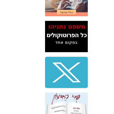
2" על תעלולי השר
משה כחלון -
כאן
המשך חשיפת הבלוף
ששמו "מהפיכת
הסלולר" ואיך מסרסים
את הנתונים לציבור -
כאן
סיכום ביקור בסיליקון
ואלי - למה 3 הגדולות
משקיעות ומפתחות
באותם תחומים -
כאן
שלמה פילבר (עד
לאחרונה מנכ"ל משרד
התקשורת) - עד
מדינה? הצחקתם
אותי! -
כאן
"יש אפליה בחקירה"?
חשיפה: למה השר
משה כחלון לא נחקר
עד היום? -
כאן