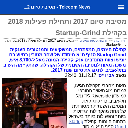
Telecom News - מסיבת סיום 2...
מסיבת סיום 2017 ותחילת פעילות 2018
בקהילת Startup-Grind
דף הבית
>>
חדשות סטארטאפים
>> מסיבת סיום 2017 ותחילת פעילות 2018 בקהילת
Startup-Grind
קהילת היזמים, המפתחים, המשקיעים והמנטורים הענקית
Startup Grind סניף ת"א מיסודו של שחר מטורין בסיוע רם
יוניש וצוות מתנדבים ענק, קהילה המונה מעל ל-8,700 איש,
משכה מאות למסיבה השנתית של הקהילה, שהתקיימה הערב
בתל-אביב, לחגוג את סיום שנת 2017.
מאת:
אבי וייס
, 31.12.17, 22:40
מאות מחברי הקהילה הגיעו,
למרות מזג האוויר החורפי,
למועדון Riverside ליד נמל
תל-אביב, כדי לחגוג את
המסיבה השנתית המסורתית
של אחת מהקהילות הגדולות
ביותר והפעילות ביותר בישראל
בתחום היזמות, קהילת
Startup
Grind
סניף ת"א, מיסודו