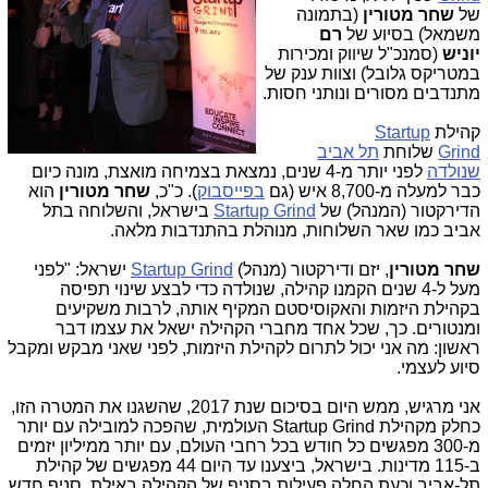
של
שחר מטורין
(בתמונה
משמאל) בסיוע של
רם
יוניש
(סמנכ"ל שיווק ומכירות
במטריקס גלובל) וצוות ענק של
מתנדבים מסורים ונותני חסות.
קהילת
Startup
Grind
שלוחת
תל אביב
שנולדה
לפני יותר מ-4 שנים, נמצאת בצמיחה מואצת, מונה כיום
כבר למעלה מ-8,700 איש (גם
בפייסבוק
). כ"כ,
שחר מטורין
הוא
הדירקטור (המנהל) של
Startup Grind
בישראל, והשלוחה בתל
אביב כמו שאר השלוחות, מנוהלת בהתנדבות מלאה.
שחר מטורין
, יזם ודירקטור (מנהל)
Startup Grind
ישראל: "לפני
מעל ל-4 שנים הקמנו קהילה, שנולדה כדי לבצע שינוי תפיסה
בקהילת היזמות והאקוסיסטם המקיף אותה, לרבות משקיעים
ומנטורים. כך, שכל אחד מחברי הקהילה ישאל את עצמו דבר
ראשון: מה אני יכול לתרום לקהילת היזמות, לפני שאני מבקש ומקבל
סיוע לעצמי.
אני מרגיש, ממש היום בסיכום שנת 2017, שהשגנו את המטרה הזו,
כחלק מקהילת Startup Grind העולמית, שהפכה למובילה עם יותר
מ-300 מפגשים כל חודש בכל רחבי העולם, עם יותר ממיליון יזמים
ב-115 מדינות. בישראל, ביצענו עד היום 44 מפגשים של קהילת
תל-אביב וכעת החלה פעילות בסניף של הקהילה באילת. סניף חדש