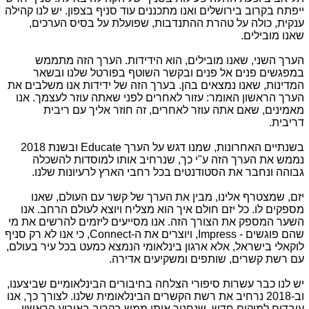
ייפתח בקרוב בירושלים ואנו מתכננים עוד סניף בצפון. יש לנו קהילה
ענקית, כולה על טהרת ההתנדבות, שפועלת על בסיס הערכים,
שאנו מובילים.
הערך השני, שאנו מובילים, הוא הידידות. הערך הזה מתממש
במפגשים פנים אל פנים ובקשר השוטף בפורטל שלנו ובשאר
המדינות, שאנו נמצאים בהן. בערך הזה של ידידות אנו משלבים את
הערך הראשון האומר: עזור לאחרים לפני שאתה עוזר לעצמך. אנו
מאמינים, שאם אתה עוזר לאחרים, זה חוזר אליך עם ריבית
דריבית.
בשנתיים האחרונות, שמנו דגש על הערך Educate ובשנת 2018
נממש את הערך הזה ע"י כך, שנרחיב אותו למוסדות להשכלה
גבוהה ונחבר את הסטודנטים בכל רחבי הארץ לרעיונות שלנו.
יזם, שמצטרף אלינו, מבין את הערך של קשר עם העולם, שאנו
מספקים לו. כל יזם חולם איך הוא מצליח ויוצא לעולם הרחב. אנו
השער המספק את הצורך הזה. אנו מסייעים ליזמים להרשים את מי
שהם פוגשים - Impress, ויוצרים את ה-Connect, כי אנו לא רק סניף
לוקאלי בישראל, אלא ארגון בינלאומי הנמצא כמעט בכל עיר בעולם,
עם רשת קשרים, שותפים ומשקיעים אדירה.
יש לנו כבר עשרות סיפורי הצלחה בחיבורים הבינלאומיים שביצענו,
וב-2018 נרחיב את רשת הקשרים הבינלאומית שלנו. לצורך כך, אנו
עובדים למיקום חדש, שנחנוך אותו ממש בקרוב באירוע הראשון