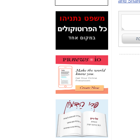
שנתנו לסלקום? -
כאן
המסמכים בנושא בזק-
Yes (תיק 4000)
מוכיחים "תפירת תיק"
לאיש הלא נכון! -
כאן
עובדות ומסמכים
המוסתרים מהציבור:
האם ביבי כשר
תקשורת עזר לקב'
בזק? -
כאן
מה מקור ה-Fake
News שהביא לתפירת
תיק לביבי והעלמת
החשודים הנכונים -
כאן
אחת הרגליים של "תיק
4000 התפור"
התמוטטה היום
בניצחון (כפול) של בזק
-
כאן
איך כתבות מפנקות