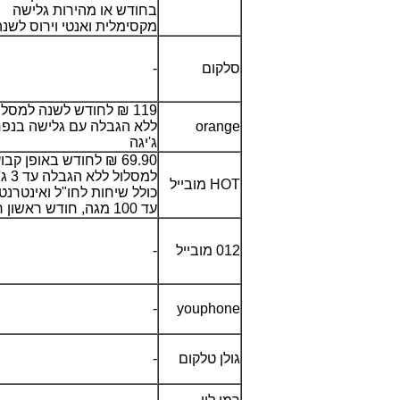
בחודש או מהירות גלישה
מקסימלית ואנטי וירוס לשנ
סלקום
-
119 ₪ לחודש לשנה למסלו
orange
ג'יגה
69.90 ₪ לחודש באופן קבו
למסלול לל
HOT
מובייל
כולל שיחות לחו"ל ואינטרנט
עד 100 מגה, חודש ראשון חינם
012 מובייל
-
-
youphone
גולן טלקום
-