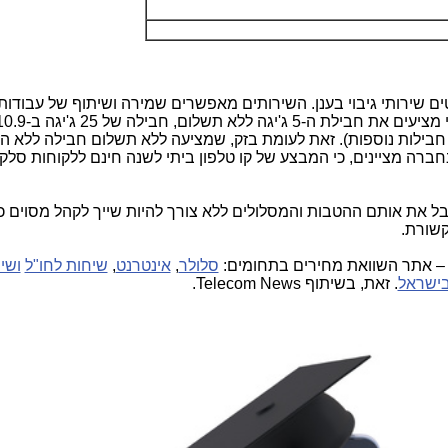
ים שירותי גיבוי בענן. השירותים מאפשרים שמירה ושיתוף של עבודות
גה ב-17.9 ₪ לחודש (יש חבילות נוספות). זאת לעומת בזק, שמציעה ללא תשלום חבילה לל
בחברה מציינים, כי המבצע של קו טלפון ביתי לשנה חינם ללקוחות סל
 לקבל את אותם ההטבות והמסלולים ללא צורך להיות שייך לקהל מסוים כד
קשורת.
 אתר השוואת מחירים בתחומים:
סלולר
,
אינטרנט
,
שיחות לחו"ל
ושי
בישראל
. זאת, בשיתוף
Telecom News
.