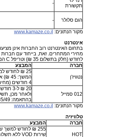
רמי לוי
-
תקשורת
הום סלולר
-
מקור הנתונים:
www.kamaze.co.il
אינטרנט
בתחום האינטרנט רוב החברות אינן מציעות
לחודש (חלק בתשלום 35 ₪) וטריפל
C
המציע
חברה
המבצע
נטוויז'ן
4 חודשים (מחיר המשך: 60 ₪)
012 סמייל
ולאחר מכן, תשל
בהתאמה: 25/30/35/49 ₪)
מקור הנתונים:
www.kamaze.co.il
טלוויזיה
חברה
המבצע
HOT
שירות
VOD