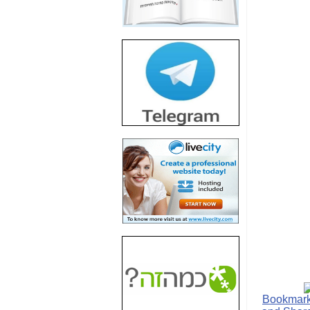
חשיפת חשד לשחיתות
הדומה לזו של "תיק
4000" אך בתחום
הסלולר -
כאן
חשיפת מה שלא
רוצים שתדעו בעניין
פריסת אנלימיטד
(בניחוח בלתי נסבל) -
כאן
חשיפה: איוב קרא
אישר לקבוצת סלקום
בדיוק מה שביבי אישר
ל-Yes ולבזק -
כאן
האם השר איוב קרא
היה צריך בכלל לחתום
על האישור, שנתן
לקבוצת סלקום? -
כאן
האם ביבי וקרא קבלו
בכלל תמורה עבור
ההטבות הרגולטוריות