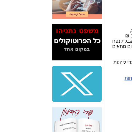
2" על תעלולי השר
משה כחלון -
כאן
המשך חשיפת הבלוף
ששמו "מהפיכת
,
הסלולר" ואיך מסרסים
סיכומים,מידע, קבצים ועוד. בבזק בינלאומי מציעים את חבילת ה-5 ג'יגה ללא תשלום, חבילה של 25 ג'יגה ב-10.9 ₪
את הנתונים לציבור -
א הגבלת נפח
כאן
קום מתאים
סיכום ביקור בסיליקון
ואלי - למה 3 הגדולות
י ליהנות
משקיעות ומפתחות
באותם תחומים -
כאן
חות
שלמה פילבר (עד
לאחרונה מנכ"ל משרד
התקשורת) - עד
מדינה? הצחקתם
אותי! -
כאן
"יש אפליה בחקירה"?
חשיפה: למה השר
משה כחלון לא נחקר
עד היום? -
כאן