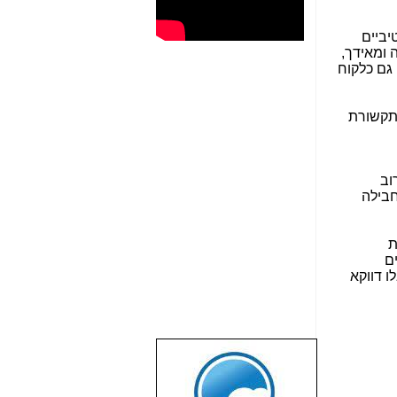
יביים
 ומאידך,
 גם כלקוח
תקשורת
רוב
חבילה
ת
ם
ו דווקא
שבוע טוב לכל
הגולשים באשר
הם!!!