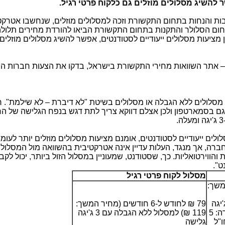
 להשיג מסלולים מוזלים גם כלקוח פרטי רגיל.
ות והנחות בתחום התקשורת וזכה למסלולים מוזלים, שנחשבו אטרקט
חום הסלולר והתקנות בתחום התקשורת הביאו להורדת מחירים תלולה
מציעות מסלולים ייעודיים לסטודנטים, אפשר להשיג מסלולים מוזלים
– אתר השוואות מחירי התקשורת בישראל, בדקו את הצעות חברות ה
נו ל-2 סוגי מסלולים: מסלולים ללא הגבלה או מסלולים בשיטת "לא דיברת – לא שילמת". 
ם בסמארטפון ולכן אצלם דווקא צריך לתת דגש בנפח הגלישה של ה
ים ייעודיים לסטודנטים, אומנם מציעות מסלולים מוזלים יותר לעומ
ברה, אך מנגד, העלות עדיין אינה אטרקטיבית בהשוואה מול המסלולי
ווירטואליות. כך, שסטודנט, שמעוניין במסלול הזול ביותר, יכול לקבל
ט".
מסלול לקוח פרטי רגיל
 המשך:
 ללא הגבלה עם 3 ג'יגה
79 ₪ לחודש ל-6 חודשים (מחיר המשך:
גלישה. הטבה נוספת לבחירה: 5
119 ₪) למסלול ללא הגבלה עם 3 ג'יגה
ות לחו"ל
גלישה