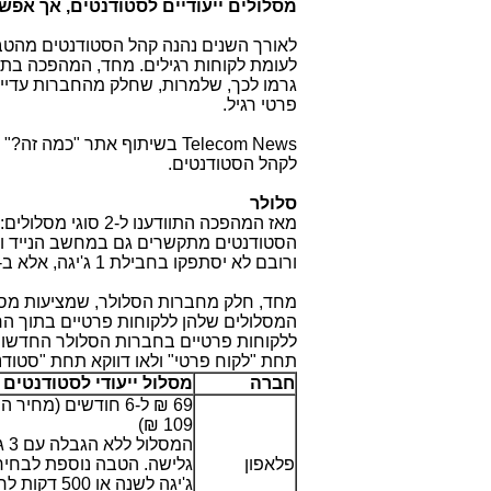
מסלולים ייעודיים לסטודנטים, אך אפשר
לאורך השנים נהנה קהל הסטודנטים מהטב
לעומת לקוחות רגילים. מחד, המהפכה בת
גרמו לכך, שלמרות, שחלק מהחברות עדיין 
פרטי רגיל.
Telecom News
בשיתוף אתר "כמה זה?" 
לקהל הסטודנטים.
סלולר
מאז המהפכה התוודע
הסטודנטים מתקשרים גם במחשב הנייד וג
ורובם לא יסתפקו בחבילת 1 ג'יגה, אלא ב-3 ג'יגה ומעלה.
מחד, חלק מחברות הסלולר, שמציעות מסלול
המסלולים שלהן ללקוחות פרטיים בתוך הח
ללקוחות פרטיים בחברות הסלולר החדשות וה
תחת "לקוח פרטי" ולאו דווקא תחת "סטודנ
חברה
מסלול ייעודי לסטודנטים
69 ₪ ל-6 חודשים (מחיר
109 ₪)
המסלול
פלאפון
ג'יגה לשנה או 500 דק