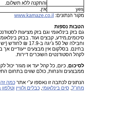
והתקנה ללא תשלום.
yes
אין.
מקור הנתונים:
www.kamaze.co.il
הטבות נספות
גם בזק בינלאומי וגם בזק מציעות לסטודנט
וחבילה של 50 ג'י
בחינם. בסלקום אין מבצעים ייעודיים אך 
לקהל הסטודנטים השוכרים דירות.
לסיכום
, כיום, כל קהל יעד או מגזר יכול
ממבצעים והנחות, כולם שווים בתחום הת
הנתונים לכתבה זו נאספו ע"י אתר
כמה זה
–
מחו"ל
,
סים בינלאומי
,
כבלים ולוויין
וטלפון 