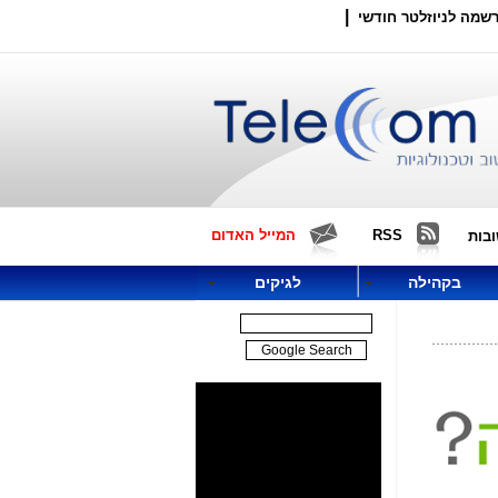
|
שמה לניוזלטר חודשי
RSS
המייל האדום
בות
בקהילה
לגיקים