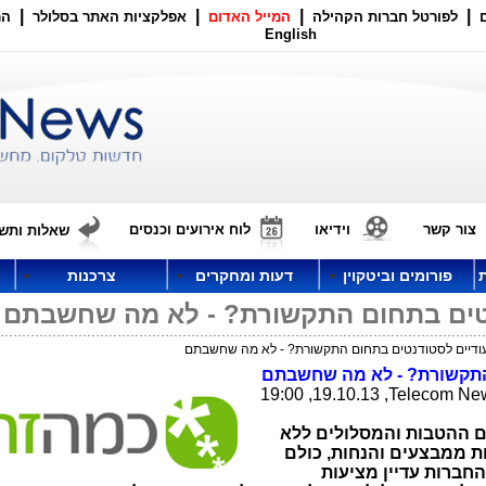
|
|
|
|
לפורטל חברות הקהילה
המייל האדום
אפלקציות האתר בסלולר
הר
English
צור קשר
וידיאו
לוח אירועים וכנסים
שאלות ותשו
פורומים וביטקוין
דעות ומחקרים
צרכנות
נטים בתחום התקשורת? - לא מה שחשבתם
עודיים לסטודנטים בתחום התקשורת? - לא מה שחשבתם
 התקשורת? - לא מה שחשבתם
, 19.10.13, 19:00
Telecom Ne
תם ההטבות והמסלולים ללא
ות ממבצעים והנחות, כולם
חברות עדיין מציעות