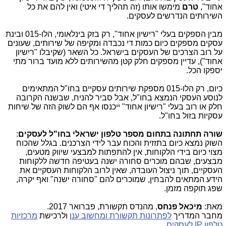
אחוד",
טרם
מימשו אותו (זה תהליך די איטי) ואין להם את כל
השירותים הנדרשים לעסקים.
מבין הספקים בעלי "רישיון אחוד", רק בזק בינלאומי, הלו-015 ובינת
עסקים מספקים כיום כמות די נכבדה ומקיפה של שירותים, שעונים
על רוב הצרכים של העסקים בישראל. כל השאר (שקיבלו "רישיון
אחוד"), עדיין מספקים חלק קטן מהשירותים ללא מועד ברור מתי
יספקו הכל.
כיום, רק הלו-015 מספקת שירותים עסקיים בחו"ל המתאימים
לנוסע העסקי הנמצא בחו"ל, אבל סביר להניח, שבשנה הקרובה
חלק או רוב בעלי "רישיון אחוד" ייכנסו אף הם לשוק הזה של שיחות
עסקיות בזול בחו"ל.
שורה תחתונה בתחום מספר טלפון ישראלי בחו"ל לעסקים
:
השוק נמצא כיום בתזזית והכוח עבר לידי הצרכנים. בגלל שהכוח
מצוי כיום בידי הלקוחות, אין להתפתות למבצעי שיווק מטעים,
מבצעים, שבהם מוכרים סחורה ישנה בעטיפה חדשה ללקוחות
העסקיים, תוך ניצול העובדה, שאין לרוב הלקוחות העסקיים את
הידע המתאים להבחין, שמוכרים להם "סחורה ישנה" ואף יקרה,
שפג תוקפה מזמן.
מאת:
מיכאל פנחס
, מהנדס תקשורת, פברואר 2017.
מחבר המדריך
לפתרונות תקשורת ומחשוב ענן
ולרכישת
מרכזיות
טלפון IP לעסקים