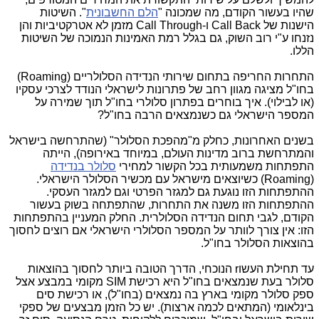
שהיו בעשור הקודם, מה שמכונה "
הלם החשבונית
". השיטות
הישנות של
Call Back
ו-
Call Through
מזמן לא אטרקטיביות והן
נזנחו ע"י רוב השוק, גם בגלל רמת האמינות הנמוכה של השיטות
הללו.
התחרות החריפה בתחום שירותי הנדידה הסלולריים (
Roaming
)
בחו"ל מציגה מגוון רחב של פתרונות לישראלי הנודד לצרכי עסקיו
(או לבילוי). איך בוחרים בפתרון סלולרי בחו"ל תוך שמירה על
המספר הישראלי גם כשנמצאים הרבה בחו"ל?
בשנים האחרונות, כחלק מ"מהפכת הסלולר" (שהתרחשה בישראל
והמתרחשת ברוב מדינות העולם, במיוחד באירופה), הייתה
התפתחות משמעותית בכל הקשור למחירי
סלולר בנדידה
(
Roaming
) כשיוצאים מישראל עם מכשיר הסלולר הישראלי.
ההתפתחות הזו נוגעת גם למגזר הפרטי וגם למגזר העסקי.
ההתפתחות הזו משנה את התחרות, שהתפתחה בשוק בעשור
הקודם, לגבי תחום הנדידה הסלולרית. החלק המעניין בהתפתחות
הזו: אין צורך לוותר על המספר הסלולרי הישראלי אם רוצים לחסוך
בהוצאות הסלולר בחו"ל.
עד תחילת העשו
r
הנוכחי, הדרך הטובה ביותר לחסוך בהוצאות
סלולר בעת שנמצאים בחו"ל היא רכישת
SIM
מקומי במבצע אצל
ספק סלולר מקומי בארץ בה נמצאים (בחו"ל), או רכישת סים
בינלאומי (המתאים לכמה ארצות). יש כל הזמן מבצעים של ספקי