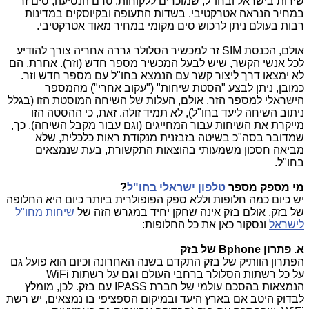
שירות בישראל ובחו"ל, שמוכרים ללקוחות, טרם הנסיעה, סים זר
במחיר הנראה אטרקטיבי. בשדות התעופה ובקיוסקים במדינות
רבות בעולם ניתן לרכוש סים מקומי במחיר מאוד אטרקטיבי.
אולם, הכנסת
SIM
זר למכשיר הסלולר גררה אחריה צורך להודיע
לכל אנשי הקשר, שיש לבעל המכשיר מספר חדש (וזר). אחרת, הם
לא ימצאו דרך ליצור קשר עם הנמצא בחו"ל עם מספר חדש וזר.
כמובן, ניתן לבצע "הסטת שיחות" ("עקוב אחרי") מהמספר
הישראלי למספר הזר. אולם, העלות של השיחה המוסטת הזו (בגלל
ניתוב השיחה ליעד בחו"ל), לא תמיד זולה. זאת, כי ההסטה הזו
מייקרת את השיחות עבור המחייגים (וגם עבור מקבל השיחה). כך,
שמדובר בסה"כ בשיטה בזבזנית מנקודת ראות כלכלית, שלא
מביאה חסכון משמעותי בהוצאות התקשורת, בעת שנמצאים
בחו"ל.
מי מספק מספר
טלפון ישראלי בחו"ל
?
יש כיום כמה חלופות וללא ספק הפופולרית ביותר כיום היא החלופה
של בזק. אולם בזק אינה שחקן יחיד במגרש הזה של
שיחות מחו"ל
לישראל
ונסקור כאן את כל החלופות:
א. פתרון
Bphone
של בזק
הפתרון הוותיק של בזק התקדם בשנה האחרונה וכיום הוא פועל גם
על כל רשתות הסלולר ברחבי העולם
וגם
על רשתות
WiFi
הנמצאות בהסכם עולמי של חברת
IPASS
עם בזק. לכן, מומלץ
לבדוק היטב אם בארץ היעד ובמיקום הספציפי בו נמצאים, יש רשת