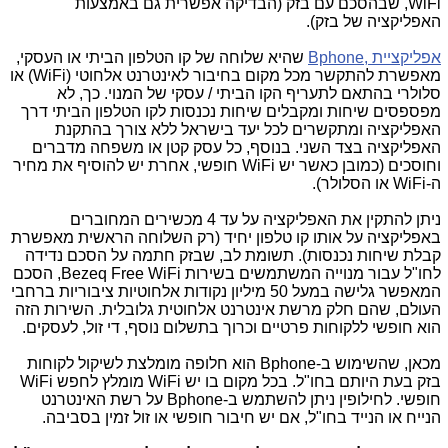
,WiFi
שבהסכם עם בזק (הבדיקה אפשרית גם באמצעות
האפליקציה של בזק).
אפליקציית
,
Bphone
שהיא שלוחה של קו הטלפון הביתי או העסקי,
מאפשרת להתקשר מכל מקום בחיבור לאינטרנט אלחוטי (
WiFi
) או
סלולרי בהתאם לתעריף הקו הביתי / עסקי של המנוי. כך, לא
מפספסים שיחות ומקבלים שיחות נכנסות לקו הטלפון הביתי דרך
האפליקציה ומתקשרים לכל יעד בישראל ללא צורך בהתקנת
האפליקציה בצד השני. בנוסף, כל עסק קטן או משפחה מדברים
וחוסכים (כמובן כאשר יש
WiFi
חופשי, אחרת יש להוסיף את מחיר
ה-
WiFi
או הסלולר).
ניתן להתקין את האפליקציה על עד 4 מכשירים המחוברים
באפליקציה על אותו קו טלפון יחיד (רק השלוחה הראשית מאפשרת
קבלת שיחות נכנסות). תשומת לב, שבזק חתמה על הסכם נדידה
לחו"ל עבור מנוייה המשתמשים בשירות
Bezeq Free WiFi
, הסכם
המאפשר גלישה במעל 50 מיליון נקודות אלחוטיות ציבוריות ברחבי
העולם, שהם חלק מרשת אינטרנט אלחוטית גלובלית. השירות הזה
הוא חופשי ללקוחות פרטיים וכרוך בתשלום נוסף, די זול, לעסקים.
מכאן, שהשימוש ב-
Bphone
הוא חלופה מומלצת לשיקול לקוחות
בזק בעת היותם בחו"ל. בכל מקום בו יש
WiFi
מומלץ לחפש
WiFi
חופשי. לחילופין ניתן להשתמש ב-
Bphone
על רשת האינטרנט
הנייח או הנייד בחו"ל, אם יש חיבור חופשי או זול זמין בסביבה.