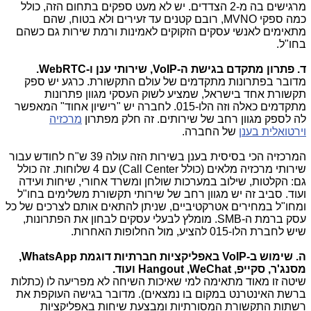
מרגישים בה מ-2 הצדדים. יש לא מעט ספקים בתחום הזה, כולל
כמה ספקי
MVNO
, רובם קטנים עד זעירים ולא בטוח, שהם
מתאימים לאנשי עסקים הזקוקים לאמינות ורמת שירות גם כשהם
בחו"ל.
ד. פתרון מתקדם בגישת ה-
VoIP
, שירותי ענן ו-
WebRTC
.
מדובר בפתרונות מתקדמים של עולם התקשורת. כרגע יש ספק
תקשורת אחד בישראל, שמציע לשוק העסקי מגוון פתרונות
מתקדמים כאלה וזה הלו-015. לחברה יש "רישיון אחוד" המאפשר
לה לספק מגוון רחב של שירותים. זה חלק מפתרון
מרכזיה
וירטואלית בענן
של החברה.
המרכזיה הכי בסיסית בענן בשירות הזה עולה 39 ש"ח לחודש עבור
שירותי מרכזיה מלאים (כולל
Call Center
) עם 4 שלוחות. זה כולל
גם: הקלטות, שילוב במערכות שולחן ומשרד אחורי, שיחות ועידה
ועוד. סביב זה יש מגוון רחב של שירותי תקשורת משלימים בחו"ל
ומחו"ל במחירים אטרקטיביים, שניתן להתאים אותם לצרכים של כל
עסק ברמת ה-
SMB
. מומלץ לבעלי עסקים לבחון את הפתרונות,
שיש לחברת הלו-015 להציע, מול החלופות האחרות.
ה. שימוש ב-
VoIP
באפליקציות חברתיות דוגמת
WhatsApp
,
מסנג'ר, סקייפ,
WeChat
,
Hangout
ועוד.
שיטה זו מאוד מתאימה למי שאיכות השיחה לא מפריעה לו (כתלות
ברשת האינטרנט במקום בו נמצאים). מדובר בגישה העוקפת את
רשתות התקשורת המסורתיות ומבצעת שיחות באפליקציות