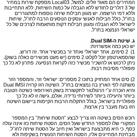
המחירים הם מאוד זולים. למשל,
Local03
מספקת שירות במחיר
של 3 דולרים לחודש ללא הגבלה על כמות השיחות, ללא התחייבות
וללא דמי הרשמה. יש מגוון חבילות שיחה נוספות למתגוררים
בחו"ל, כולל חבילות לאנשי עסקים הנוסעים הרבה לחו"ל, שיחות
לישראל ללא הגבלה ומגוון חבילות דקות מותאמות לצרכים של כל
ישראלי הנמצא בחו"ל.
ג. שיטת ה-
Dual SIM
.
יש כאן כמה אפשרויות:
1) 2 סימים, אחד ישראלי ואחד זר במכשיר אחד. זה דורש,
שהסמארטפון יוכל לקלוט 2 סימים (יש מעט מכשירים כאלה בשוק).
ניתן לרכוש או להשכיר מכשיר כזה לקראת הנסיעה. פתרון לא כל כך
פופולרי מסיבות רבות.
2) סים אחד המחזיק בתוכו 2 מספרים: ישראלי וזר, והמספר הזר
משתנה לפי הארץ בה נמצאים בחו"ל. השיטה הזו קרויה
Dual IMSI
והיא הוכרה ע"י הרגולטור לתקשורת בשוק האירופאי כשיטה הטובה
ביותר והיעילה ביותר לשירותי נדידה. אולם, גישה זו לא כל כך
פופולרית בישראל, בגלל התקלות הרבות הקיימות ביישום השיטה
הזו בעת מעבר בין ארצות.
רוכש הסים בשיטה הזו צריך לבצע "הסטת שיחות" בין המספר
המקורי שלו למספר החדש שעל הסים. הסטת שיחות כזו אינה עולה
כסף, כי היא מתבצעת בישראל ואין חיוב על הסטת שיחה לחו"ל.
מבחינת המחייגים אליו, הסטת השיחות הנעשית בשקיפות ולא