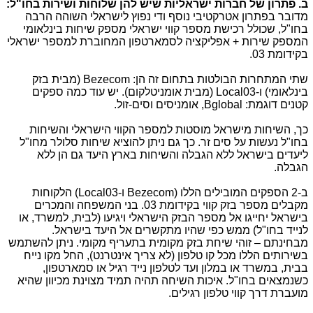
ב. פתרון של חברות ישראליות שיש להן שלוחות ושירות בחו"ל:
מדובר בפתרון אטרקטיבי נוסף ודי נפוץ לישראלי השוהה הרבה
בחו"ל, שכולל רכישת מספר קווי ישראלי מספק שיחות בינלאומי
המספק שירות + אפליקציה לסמארטפון המחוברת למספר ישראלי
בקידומת 03.
שתי המתחרות הבולטות בתחום זה הן:
Bezecom
(מבית בזק
בינלאומי) ו-
Local03
(מבית אומניטלקום). יש עוד כמה ספקים
קטנים דוגמת:
Bglobal
, אומניסים וסים-זול.
כך, השיחות מישראל מוסטות למספר הקווי הישראלי והשיחות
בחו"ל נעשות על סים זר. כך גם ניתן להוציא שיחות סלולר מחו"ל
ליעדים בישראל ללא הגבלה והשיחות בארץ היעד גם הן ללא
הגבלה.
ב-2 הספקים המובילים הללו (
Bezecom
ו-
Local03
) הלקוחות
מקבלים מספר בזק קווי בקידומת 03. בני המשפחה והמכרים
בישראל יחייגו אל מספר הבזק הישראלי ויגיעו (לבית, למשרד, או
לנייד בחו"ל) ממש כפי שהיו מתקשרים אל היעד בישראל.
מבחינתם – זוהי שיחת בזק מקומית בתעריף מקומי. ניתן להשתמש
בשירותים הללו מכל קו טלפון (לא צריך אינטרנט), החל מקו נייח
בבית, במשרד או במלון ועד לטלפון נייד רגיל או סמארטפון,
כשנמצאים בחו"ל. איכות השיחה תהיה תמיד מצוינת מכיוון שהיא
מועברת דרך קווי טלפון רגילים.