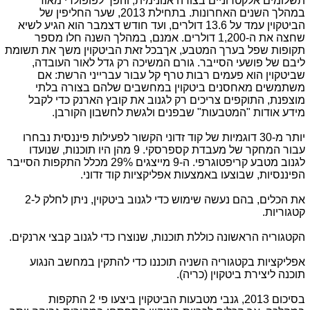
תשלומים אלקטרוניים בצורה אנונימית, והפך לפופולרי מאוד
במהלך השנים האחרונות. בתחילת 2013, שער החליפין של
הביטקוין עמד על 13.6 דולרים, ועד חודש דצמבר הוא הגיע לשיא
שחצה את ה-1,200 דולרים. אמנם, במהלך השנה חלו מספר
תקופות שפל בערך המטבע, אךבכל זאת הביטקוין משך את תשומת
ליבם של פושעי הסייבר. גורם המשיכה רק גדל לאור העובדה,
שביטקוין הוא פעמים רבות טרף קל עבור עברייני הרשת: אם
משתמשים מאחסנים ביטקוין במחשבים שלהם בצורה בלתי
מוצפנת, התוקפים צריכים רק לגנוב את קובץ הארנק כדי לקבל
מידע אודות "המטבעות" שבפנים ולגשת לחשבון הקורבן.
יותר מ-30 דוגמיות של קוד זדוני הקשור לפעילות פיננסית נבחרו
עבור המחקר של מעבדת קספרסקי. 9 מהן היו תוכנות, שנועדו
לגנוב מטבע קריפטוגרפי. ה-9 מייצגים 29% מכלל התקפות הסייבר
הפיננסיות, שבוצעו באמצעות אפליקציות קוד זדוני.
את הכלים, בהם נעשה שימוש כדי לגנוב ביטקוין, ניתן לחלק ל-2
קטגוריות.
הקטגוריה הראשונה כוללת תוכנות, שנוצרו כדי לגנוב קבצי ארנקים.
אפליקציות בקטגוריה השניה תוכננו כדי להתקין במחשב הנגוע
תוכנה ליצירת ביטקוין (כריה).
בסיכום 2013, גנבי מטבעות הביטקוין ביצעו פי 2 התקפות