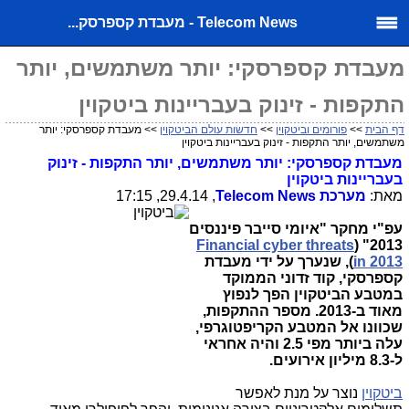
Telecom News - מעבדת קספרסק...
מעבדת קספרסקי: יותר משתמשים, יותר
התקפות - זינוק בעבריינות ביטקוין
דף הבית
>>
פורומים וביטקוין
>>
חדשות עולם הביטקוין
>> מעבדת קספרסקי: יותר
משתמשים, יותר התקפות - זינוק בעבריינות ביטקוין
מעבדת קספרסקי: יותר משתמשים, יותר התקפות - זינוק
בעבריינות ביטקוין
מאת:
מערכת
Telecom News
, 29.4.14, 17:15
עפ"י מחקר "איומי סייבר פיננסים
Financial cyber threats
2013" (
in 2013
), שנערך על ידי מעבדת
קספרסקי, קוד זדוני הממוקד
במטבע הביטקוין הפך לנפוץ
מאוד ב-2013. מספר ההתקפות,
שכוונו אל המטבע הקריפטוגרפי,
עלה ביותר מפי 2.5 והיה אחראי
ל-8.3 מיליון אירועים.
ביטקוין
נוצר על מנת לאפשר