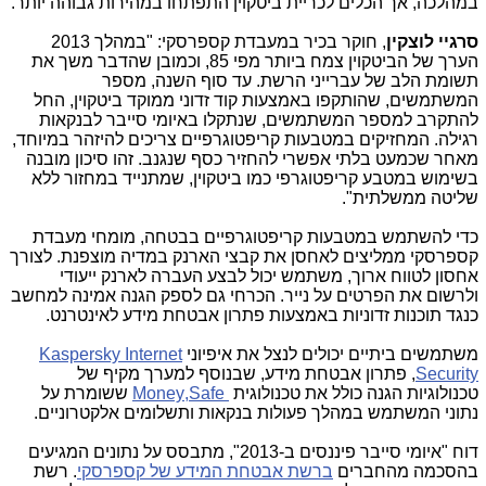
במהלכה, אך הכלים לכריית ביטקוין התפתחו במהירות גבוהה יותר.
סרגיי לוצקין
, חוקר בכיר במעבדת קספרסקי: "במהלך 2013
הערך של הביטקוין צמח ביותר מפי 85, וכמובן שהדבר משך את
תשומת הלב של עברייני הרשת. עד סוף השנה, מספר
המשתמשים, שהותקפו באמצעות קוד זדוני ממוקד ביטקוין, החל
להתקרב למספר המשתמשים, שנתקלו באיומי סייבר לבנקאות
רגילה. המחזיקים במטבעות קריפטוגרפיים צריכים להיזהר במיוחד,
מאחר שכמעט בלתי אפשרי להחזיר כסף שנגנב. זהו סיכון מובנה
בשימוש במטבע קריפטוגרפי כמו ביטקוין, שמתנייד במחזור ללא
שליטה ממשלתית".
כדי להשתמש במטבעות קריפטוגרפיים בבטחה, מומחי מעבדת
קספרסקי ממליצים לאחסן את קבצי הארנק במדיה מוצפנת. לצורך
אחסון לטווח ארוך, משתמש יכול לבצע העברה לארנק ייעודי
ולרשום את הפרטים על נייר. הכרחי גם לספק הגנה אמינה למחשב
כנגד תוכנות זדוניות באמצעות פתרון אבטחת מידע לאינטרנט.
משתמשים ביתיים יכולים לנצל את איפיוני
Kaspersky Internet
Security
, פתרון אבטחת מידע, שבנוסף למערך מקיף של
טכנולוגיות הגנה כולל את טכנולוגית
Safe
,
Money
ששומרת על
נתוני המשתמש במהלך פעולות בנקאות ותשלומים אלקטרוניים.
דוח "איומי סייבר פיננסים ב-2013", מתבסס על נתונים המגיעים
בהסכמה מהחברים
ברשת אבטחת המידע של קספרסקי
. רשת