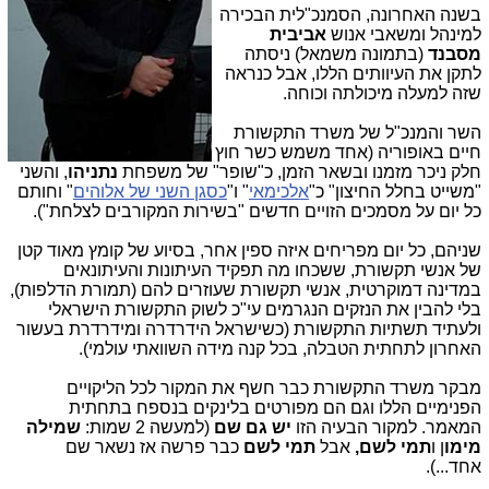
בשנה האחרונה, הסמנכ"לית הבכירה
למינהל ומשאבי אנוש
אביבית
מסבנד
(בתמונה משמאל) ניסתה
לתקן את העיוותים הללו, אבל כנראה
שזה למעלה מיכולתה וכוחה.
השר והמנכ"ל של משרד התקשורת
חיים באופוריה (אחד משמש כשר חוץ
חלק ניכר מזמנו ובשאר הזמן, כ"שופר" של משפחת
נתניהו
, והשני
"משייט בחלל החיצון" כ"
אלכימאי
" ו"
כסגן השני של אלוהים
" וחותם
כל יום על מסמכים הזויים חדשים "בשירות המקורבים לצלחת").
שניהם, כל יום מפריחים איזה ספין אחר, בסיוע של קומץ מאוד קטן
של אנשי תקשורת, ששכחו מה תפקיד העיתונות והעיתונאים
במדינה דמוקרטית, אנשי תקשורת שעוזרים להם (תמורת הדלפות),
בלי להבין את הנזקים הנגרמים עי"כ לשוק התקשורת הישראלי
ולעתיד תשתיות התקשורת (כשישראל הידרדרה ומידרדרת בעשור
האחרון לתחתית הטבלה, בכל קנה מידה השוואתי עולמי).
מבקר משרד התקשורת כבר חשף את המקור לכל הליקויים
הפנימיים הללו וגם הם מפורטים בלינקים בנספח בתחתית
המאמר. למקור הבעיה הזו
יש גם שם
(למעשה 2 שמות:
שמילה
מימו
ן ו
תמי לשם,
אבל
תמי לשם
כבר פרשה אז נשאר שם
אחד...).