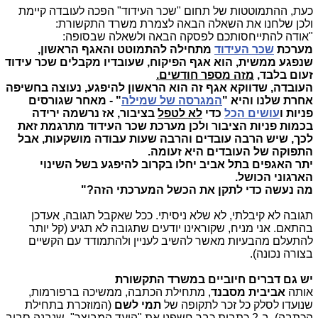
כעת, ההתמוטטות של תחום "שכר העידוד" הפכה לעובדה קיימת
ולכן שלחנו את השאלה הבאה לצמרת משרד התקשורת:
"אודה להתייחסותכם לפסקה הבאה ולשאלה שבסופה:
מערכת
שכר העידוד
מתחילה להתמוטט והאגף הראשון,
שנפגע ממשית, הוא אגף הפיקוח, שעובדיו מקבלים שכר עידוד
זעום בלבד,
מזה מספר חודשים.
העובדה, שדווקא אגף זה הוא הראשון להיפגע, נעוצה בחשיפה
אחרת שלנו והיא "
המגרסה של שמילה
" - מאחר שגורסים
פניות ו
עושים הכל
כדי
לא לטפל
בציבור, אז נרשמה ירידה
בכמות פניות הציבור ולכן מערכת שכר העידוד מתרגמת זאת
לכך, שיש הרבה עובדים והרבה שעות עבודה מושקעות, אבל
התפוקה של העובדים היא זעומה.
יתר האגפים בתל אביב יחלו בקרוב להיפגע בשל השינוי
הארגוני הכושל.
מה נעשה כדי לתקן את הכשל המערכתי הזה?"
תגובה לא קיבלתי, לא שלא ניסיתי. ככל שאקבל תגובה, אעדכן
בהתאם. אני מניח, שקוראינו יודעים שתגובה לא תגיע (קל יותר
להתעלם מהבעיות מאשר להשיב לעניין ולהתמודד עם הקשיים
בצורה נכונה).
יש גם דברים חיוביים במשרד התקשורת
אותה
אביבית מסבנד
, מתחילת הכתבה, ממשיכה ברפורמות,
שנועדו לסלק כל זכר לתקופה של
תמי לשם
(המוזכרת בתחילת
הכתבה). ב-2 כתבות כבר חשפנו את "היעד המבוצר", שנבנה סביב