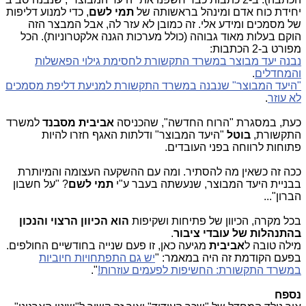
יחידת כוח אדם ומינהל בראשותה של
תמי לשם
, כדי למנוע דליפות
של מסמכים ומידע אלי. זה כמובן לא עזר לה, אבל המבצר הזה
הוקם בעלות מאוד גבוהה (כולל מערכות הגנה אלקטרוניות). הכל
מפורט ב-2 הכתבות:
נבנה יעד מבוצר במשרד התקשורת לחסימת גילוי הפאשלות
והמחדלים
.
"היעד המבוצר" שנבנה במשרד התקשורת למניעת דליפת מסמכים
לא עוזר
.
כעת, במסגרת "הרוח החדשה", שהכניסה
אביבית מסבנד
למשרד
התקשורת,
בוטל
"היעד המבוצר" ודלתות האגף חזרו להיות
פתוחות לרווחה בפני העובדים.
ככה זה כשאין מה להסתיר. ומה עם ההשקעה העצומה והמיותרת
בבניית היעד המבוצר, שנעשתה בעבר ע"י
תמי לשם
? "על חשבון
הברון"...
בכל מקרה, הכיוון של פתיחות ושקיפות
הוא הכיוון הרצוי והנכון
בהתנהלות של עובדי ציבור
.
מילה טובה ל
אביבית
מגיעה כאן, זו פעם שנייה בחודשיים החולפים.
בפעם הקודמת זה היה במאמר: "
יש גם התפתחויות חיוביות
במשרד התקשורת: החשיפות לפעמים עוזרות!
".
נספח