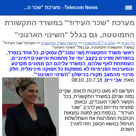
Telecom News - מערכת "שכר ה...
מערכת "שכר העידוד" במשרד התקשורת
התמוטטה, גם בגלל "השינוי הארגוני"
דף הבית
>>
עולם ה-ICT ותקשורת
>>
חדשות משרד התקשורת
>> מערכת "שכר העידוד"
במשרד התקשורת התמוטטה, גם בגלל "השינוי הארגוני"
ראשי משרד התקשורת (שר ומנכ"ל) עסוקים, כל אחד בנפרד,
בהפרחת ספינים בקצב יומי על מהפכות והישגים דמיוניים,
כשמתחת לאף שלהם, המשרד עליהם הם ממונים מקרטע
והמערכות הפנימיות לא מספקות כל תפוקה מינימלית. חלק
מרכזי מהמצב מקורו בכישלון "השינוי הארגוני".
מאת:
אבי וייס
, 10.7.18, 08:10
הקדשנו לא מעט כתבות לכאוס, שקיים
(מזה שנים) במשרד התקשורת, בכל
הקשור לשכר העובדים, ובאופן
ספציפי נתייחס כאן לרכיב "שכר
העידוד". בנספח כאן למטה נמצאות
הכתבות המפרטות את השתלשלות
הטיפול בנושא הכאוב הזה לאורך
השנים.