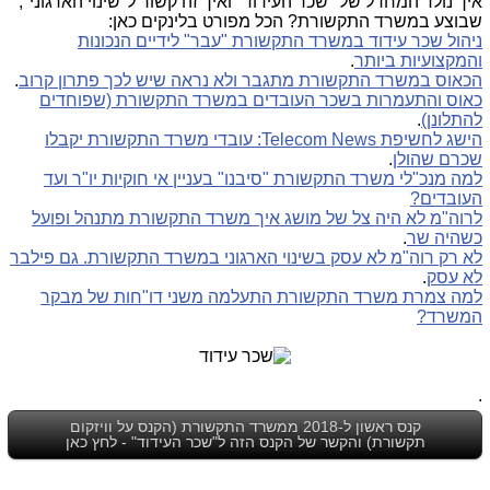
איך נולד המחדל של "שכר העידוד" ואיך זה קשור ל"שינוי הארגוני",
שבוצע במשרד התקשורת? הכל מפורט בלינקים כאן:
ניהול שכר עידוד במשרד התקשורת "עבר" לידיים הנכונות
והמקצועיות ביותר
.
הכאוס במשרד התקשורת מתגבר ולא נראה שיש לכך פתרון קרוב
.
כאוס והתעמרות בשכר העובדים במשרד התקשורת (שפוחדים
להתלונן)
.
הישג לחשיפת Telecom News: עובדי משרד התקשורת יקבלו
שכרם שהולן
.
למה מנכ"לי משרד התקשורת "סיבנו" בעניין אי חוקיות יו"ר ועד
העובדים?
לרוה"מ לא היה צל של מושג איך משרד התקשורת מתנהל ופועל
כשהיה שר
.
לא רק רוה"מ לא עסק בשינוי הארגוני במשרד התקשורת. גם פילבר
לא עסק
.
למה צמרת משרד התקשורת התעלמה משני דו"חות של מבקר
המשרד?
.
קנס ראשון ל-2018 ממשרד התקשורת (הקנס על וויזקום
תקשורת) והקשר של הקנס הזה ל"שכר העידוד" - לחץ כאן