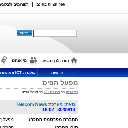
|
אפליקציות בחינם
לפורומים ולבלוגים
מי אנחנו
חזרה לדף הבית
חדשות
עולם ה-ICT ותקשורת
מפעל הפיס
דף הבית
>>
מכרזים ICT
>> מפעל הפיס
מאת: מערכת Telecom News
30/09/13, 18:02
החברה מפרסמת המכרז:
מפעל ה
תוכן המכרז: