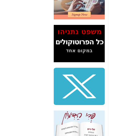
2" על תעלולי השר
משה כחלון -
כאן
המשך חשיפת הבלוף
ששמו "מהפיכת
הסלולר" ואיך מסרסים
את הנתונים לציבור -
כאן
סיכום ביקור בסיליקון
ואלי - למה 3 הגדולות
משקיעות ומפתחות
באותם תחומים -
כאן
שלמה פילבר (עד
לאחרונה מנכ"ל משרד
התקשורת) - עד
מדינה? הצחקתם
אותי! -
כאן
"יש אפליה בחקירה"?
חשיפה: למה השר
משה כחלון לא נחקר
עד היום? -
כאן