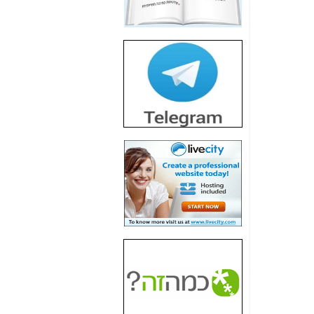
חשיפת חשד לשחיתות
הדומה לזו של "תיק
4000" אך בתחום
הסלולר -
כאן
חשיפת מה שלא
רוצים שתדעו בעניין
פריסת אנלימיטד
(בניחוח בלתי נסבל) -
כאן
חשיפה: איוב קרא
אישר לקבוצת סלקום
בדיוק מה שביבי אישר
ל-Yes ולבזק -
כאן
האם השר איוב קרא
היה צריך בכלל לחתום
על האישור, שנתן
לקבוצת סלקום? -
כאן
האם ביבי וקרא קבלו
בכלל תמורה עבור
ההטבות הרגולטוריות
שנתנו לסלקום? -
כאן