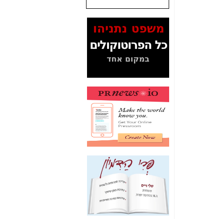
המסמכים בנושא בזק-
Yes (תיק 4000)
מוכיחים "תפירת תיק"
לאיש הלא נכון! -
כאן
עובדות ומסמכים
המוסתרים מהציבור:
האם ביבי כשר
תקשורת עזר לקב'
בזק? -
כאן
מה מקור ה-Fake
News שהביא לתפירת
תיק לביבי והעלמת
החשודים הנכונים -
כאן
אחת הרגליים של "תיק
4000 התפור"
התמוטטה היום
בניצחון (כפול) של בזק
-
כאן
איך כתבות מפנקות
הפכו לפתע לטובת