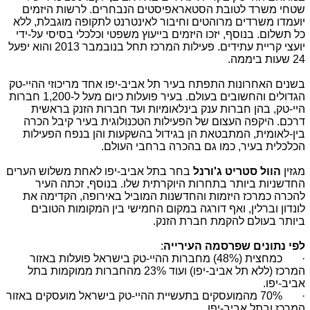
שטחי משרד לטובת הסטאראפיסטים הנבחרים. לרשות היזמים
יועמדו משרדים מרוהטים וחיבור לאינטרנט לתקופה מוגבלת, ללא
כל תשלום. בנוסף, יזכו היזמים בייעוץ משפטי וכלכלי בסיסי על-ידי
יועצי קריית עתידים. פעילות המרכז תחל בנובמבר 2013 והוא יפעל
24 שעות ביממה.
בשנים האחרונות התפתח בעיר תל אביב-יפו אחד מריכוזי ההיי-טק
הגדולים והחשובים בעולם. בעיר פועלות כיום מעל ל-1,200 חברות
היי-טק, בהן חברות ענק בינלאומיות ועד חברות הזנק בראשית
דרכם. היקפה העצום של הפעילות הטכנולוגית בעיר קיבל הכרה
בין-לאומית, המתבטאת הן בגידול בהשקעות והן בנפח הפעילות
הכלכלית בעיר, כמו גם בהכרה ברחבי העולם.
מגזין
הוול סטריט ג'ורנל
בחר בתל אביב-יפו לאחת משלוש הערים
החדשניות ביותר בתחרות היוקרתית שלו. בנוסף, זכתה העיר
להכרה כמרכז היזמות והחדשנות המוביל באירופה, הקדימה את
לונדון וברלין, ואף דורגה במקום החמישי בין המקומות הטובים
ביותר בעולם להקמת חברת הזנק.
לפי נתונים שפרסמה העירייה
:
· כמחצית (48%) מחברות ההיי-טק בישראל פועלות באזור
המרכז (ללא תל אביב-יפו) ועוד 23% מהחברות ממוקמות בתל
אביב-יפו.
· 70% מהמועסקים בתעשיית ההיי-טק בישראל מועסקים באזור
המרכז ובתל אביב-יפו.