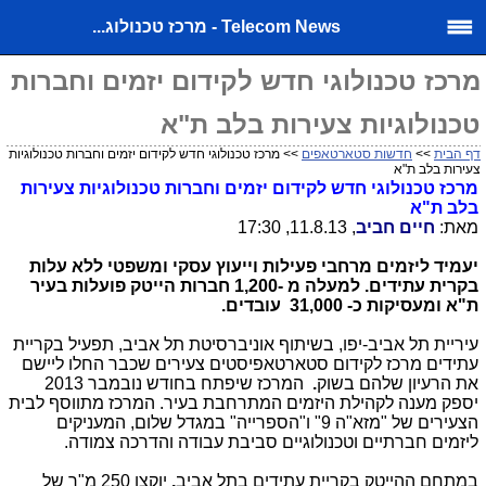
Telecom News - מרכז טכנולוג...
מרכז טכנולוגי חדש לקידום יזמים וחברות
טכנולוגיות צעירות בלב ת"א
דף הבית
>>
חדשות סטארטאפים
>> מרכז טכנולוגי חדש לקידום יזמים וחברות טכנולוגיות
צעירות בלב ת"א
מרכז טכנולוגי חדש לקידום יזמים וחברות טכנולוגיות צעירות
בלב ת"א
מאת:
חיים חביב
, 11.8.13, 17:30
יעמיד ליזמים מרחבי פעילות וייעוץ עסקי ומשפטי ללא עלות
בקרית עתידים. למעלה מ -1,200 חברות הייטק פועלות בעיר
ת"א ומעסיקות כ- 31,000 עובדים.
עיריית תל אביב-יפו, בשיתוף אוניברסיטת תל אביב, תפעיל בקריית
עתידים מרכז לקידום סטארטאפיסטים צעירים שכבר החלו ליישם
את הרעיון שלהם בשוק
.
המרכז שיפתח בחודש נובמבר 2013
יספק מענה לקהילת היזמים המתרחבת בעיר. המרכז מתווסף לבית
הצעירים של "מזא"ה 9" ו"הספרייה" במגדל שלום, המעניקים
ליזמים חברתיים וטכנולוגיים סביבת עבודה והדרכה צמודה.
במתחם ההייטק בקריית עתידים בתל אביב
,
יוקצו 250 מ"ר של