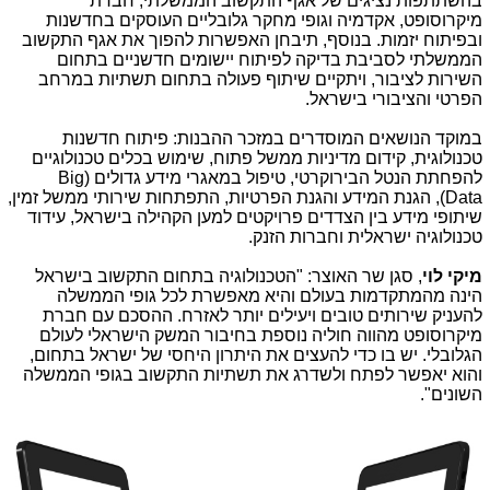
בהשתתפות נציגים של אגף התקשוב הממשלתי, חברת
מיקרוסופט, אקדמיה וגופי מחקר גלובליים העוסקים בחדשנות
ובפיתוח יזמות. בנוסף, תיבחן האפשרות להפוך את אגף התקשוב
הממשלתי לסביבת בדיקה לפיתוח יישומים חדשניים בתחום
השירות לציבור, ויתקיים שיתוף פעולה בתחום תשתיות במרחב
הפרטי והציבורי בישראל.
במוקד הנושאים המוסדרים במזכר ההבנות: פיתוח חדשנות
טכנולוגית, קידום מדיניות ממשל פתוח, שימוש בכלים טכנולוגיים
להפחתת הנטל הבירוקרטי, טיפול במאגרי מידע גדולים (
Big
Data
), הגנת המידע והגנת הפרטיות, התפתחות שירותי ממשל זמין,
שיתופי מידע בין הצדדים פרויקטים למען הקהילה בישראל, עידוד
טכנולוגיה ישראלית וחברות הזנק.
מיקי לוי
, סגן שר האוצר: "הטכנולוגיה בתחום התקשוב בישראל
הינה מהמתקדמות בעולם והיא מאפשרת לכל גופי הממשלה
להעניק שירותים טובים ויעילים יותר לאזרח. ההסכם עם חברת
מיקרוסופט מהווה חוליה נוספת בחיבור המשק הישראלי לעולם
הגלובלי. יש בו כדי להעצים את היתרון היחסי של ישראל בתחום,
והוא יאפשר לפתח ולשדרג את תשתיות התקשוב בגופי הממשלה
השונים".