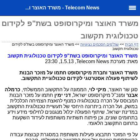
Telecom News - משרד האוצר ו...
משרד האוצר ומיקרוסופט בשת"פ לקידום
טכנולוגית תקשוב
דף הבית
>>
שת"פים הסכמים נציגויות
>> משרד האוצר ומיקרוסופט בשת"פ לקידום
טכנולוגית תקשוב
משרד האוצר ומיקרוסופט בשת"פ
לקידום טכנולוגית תקשוב
מאת: מערכת
Telecom News
, 1.5.13, 23:30
משרד האוצר וחברת מיקרוסופט חתמו על מזכר הבנות
לשיתוף פעולה אסטרטגי לקידום טכנולוגיית התקשוב.
סגן שר האוצר,
מיקי לוי
, הממונה על התקשוב הממשלתי,
כרמלה
אבנר
ומנכ"ל מיקרוסופט ישראל,
דני ימין
חתמו על מזכר הבנות
המבוסס על הכרה בטכנולוגיה כמנוף להאצת הצמיחה הכלכלית
במשק, ועל הכרה ביתרונה היחסי של תעשיית טכנולוגית התקשוב
במדינת ישראל. שיתוף הפעולה יכלול מנגנונים לחילופי מידע וידע
בתחומים שונים, וכן פיתוח תשתיות משותפות לעידוד השקעות
בתחום התקשוב הלאומי.
על פי המזכר תתבצע פעילות משותפת במסגרת קבוצות עבודה