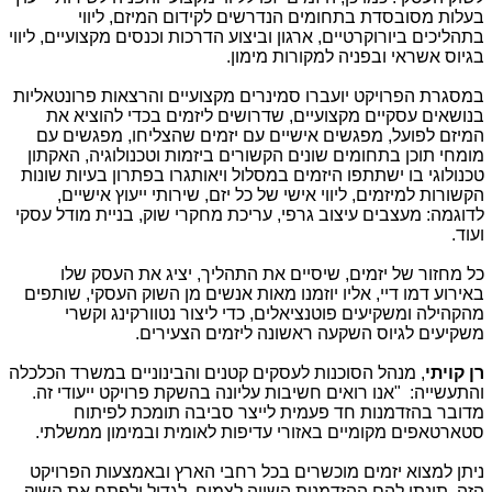
בעלות מסובסדת בתחומים הנדרשים לקידום המיזם, ליווי
בתהליכים ביורוקרטיים, ארגון וביצוע הדרכות וכנסים מקצועיים, ליווי
בגיוס אשראי ובפניה למקורות מימון.
במסגרת הפרויקט יועברו סמינרים מקצועיים והרצאות פרונטאליות
בנושאים עסקיים מקצועיים, שדרושים ליזמים בכדי להוציא את
המיזם לפועל, מפגשים אישיים עם יזמים שהצליחו, מפגשים עם
מומחי תוכן בתחומים שונים הקשורים ביזמות וטכנולוגיה, האקתון
טכנולוגי בו ישתתפו היזמים במסלול ויאותגרו בפתרון בעיות שונות
הקשורות למיזמים, ליווי אישי של כל יזם, שירותי ייעוץ אישיים,
לדוגמה: מעצבים עיצוב גרפי, עריכת מחקרי שוק, בניית מודל עסקי
ועוד.
כל מחזור של יזמים, שיסיים את התהליך, יציג את העסק שלו
באירוע דמו דיי, אליו יוזמנו מאות אנשים מן השוק העסקי, שותפים
מהקהילה ומשקיעים פוטנציאלים, כדי ליצור נטוורקינג וקשרי
משקיעים לגיוס השקעה ראשונה ליזמים הצעירים.
רן קויתי
, מנהל הסוכנות לעסקים קטנים והבינוניים במשרד הכלכלה
והתעשייה: "אנו רואים חשיבות עליונה בהשקת פרויקט ייעודי זה.
מדובר בהזדמנות חד פעמית לייצר סביבה תומכת לפיתוח
סטארטאפים מקומיים באזורי עדיפות לאומית ובמימון ממשלתי.
ניתן למצוא יזמים מוכשרים בכל רחבי הארץ ובאמצעות הפרויקט
הזה, תינתן להם ההזדמנות השווה לצמוח, לגדול ולפתח את השוק