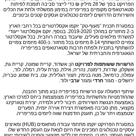
הפרויקט בסך של 28 מיליון ₪ כדי לייצר סביבה תומכת לפיתוח
סטארטאפים מקומיים בפריפריה במימון ממשלתי ולתת את הכלים
והשירותים הדרושים ליזמים טכנולוגים ועסקים קטנים ובינוניים.
במסגרת תכנית "מעוף-טק" יוקמו אקסלרטורים בכל רחבי הארץ
ב-2 מחזורים במהלך 2019-2020. בנוסף, יוקם אקסלרטור ייעודי
למשרתי מילואים פעילים, שיעבוד בצורה רוחבית. בכל אקסלרטור
צפויים להשתתף 8-14 מיזמים בכל מחזור. כ-400 מיזמים צפויים
להשתתף בתכנית ולפתח תרבות סטארטאפים בפריפריה
הגאוגרפית והחברתית של ישראל.
הרשויות ששותפות לפרויקט
הן: אשדוד, קריית שמונה, קריית גת,
אשקלון, שדרות, דימונה, נהריה, אילת, נצרת עלית, רמלה, לוד,
עפולה, כרמיאל, מטה בנימין, חצור הגלילית, עכו, בית שמש, טבריה,
ירושלים - מגזר
חרדי
ומגזר
ערבי
ולוד.
שיתוף הפעולה עם הרשויות בפריפריה נבע מתוך ההבנה,
שההזדמנויות והתשתיות בפריפריה מצומצמות ביחס למרכז הארץ.
באמצעות הנגשת השירותים, חיבור לידע ולמידה, יצירת נטוורקינג
מקצועי, מתן סביבה מאפשרת ויצירת אוירה יזמית, הפערים
יצטמצמו ויתר על כן, תוענק הזדמנות שווה ליזמים בפריפריה.
במסגרת הפרויקט יוקמו מתחמי עבודה מותאמים (
(HUB
ומאיצים
עסקיים טכנולוגים המכינים את היזם לצאת עם העסק החדש שלו
לשוק העסקי. כמו כן, היזמים יזכו לליווי מקצועי והפניה לשירותי ייעוץ