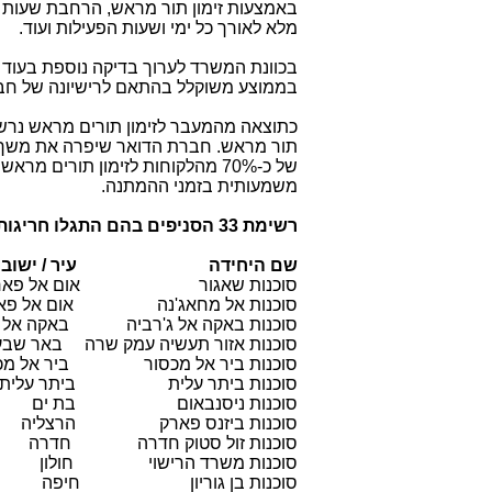
באמצעות זימון תור מראש, הרחבת שעות ה
מלא לאורך כל ימי ושעות הפעילות ועוד.
בממוצע משוקלל בהתאם לרישיונה של חב
כתוצאה מהמעבר לזימון תורים מראש נרשמ
של כ-70% מהלקוחות לזימון תורים
משמעותית בזמני ההמתנה.
רשימת 33 הסניפים בהם התגלו חריגות בזמני המתנה:
שם היחידה עיר / ישוב
סוכנות שאגור אום אל פאח
סוכנות אל מחאג'נה אום אל פא
סוכנות באקה אל ג'רביה באקה אל ג
סוכנות אזור תעשיה עמק שרה באר שבע
סוכנות ביר אל מכסור ביר אל מכ
סוכנות ביתר עלית ביתר עלית
סוכנות ניסנבאום בת ים
סוכנות ביזנס פארק הרצליה
סוכנות זול סטוק חדרה חדרה
סוכנות משרד הרישוי חולון
סוכנות בן גוריון חיפה