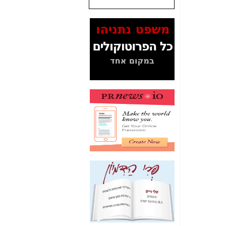
שנתנו לסלקום? -
כאן
המסמכים בנושא בזק-
Yes (תיק 4000)
מוכיחים "תפירת תיק"
לאיש הלא נכון! -
כאן
עובדות ומסמכים
המוסתרים מהציבור:
האם ביבי כשר
תקשורת עזר לקב'
בזק? -
כאן
מה מקור ה-Fake
News שהביא לתפירת
תיק לביבי והעלמת
החשודים הנכונים -
כאן
אחת הרגליים של "תיק
4000 התפור"
התמוטטה היום
בניצחון (כפול) של בזק
-
כאן
איך כתבות מפנקות