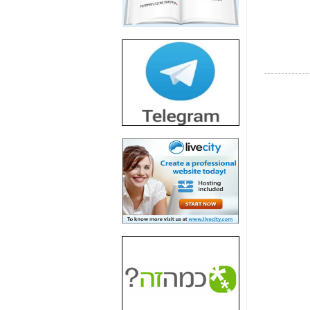
חשיפת חשד לשחיתות
הדומה לזו של "תיק
4000" אך בתחום
הסלולר -
כאן
חשיפת מה שלא
רוצים שתדעו בעניין
פריסת אנלימיטד
(בניחוח בלתי נסבל) -
כאן
חשיפה: איוב קרא
אישר לקבוצת סלקום
בדיוק מה שביבי אישר
ל-Yes ולבזק -
כאן
האם השר איוב קרא
היה צריך בכלל לחתום
על האישור, שנתן
לקבוצת סלקום? -
כאן
האם ביבי וקרא קבלו
בכלל תמורה עבור
ההטבות הרגולטוריות