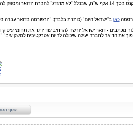
עוד בדיחה על הגב והכיס של הציבור, של קנס בסך 14 אלף ש"ח, שבכלל "לא מדגדג" לחברת הדואר ומספק
סמה
כאן
ב"ישראל היום" (כותרת בלבד): "הרפורמה בדואר עברה ב
ח מכתבים • דואר ישראל יורשה להרחיב עוד יותר את תחומי עיסוקיו 
הפוך את הדואר לחברה יעילה שיכולה להיות אטרקטיבית למשקיעים"."