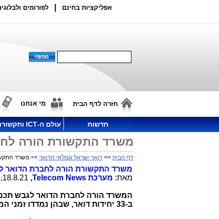
|
אפליקציות בחינם
לפורומים ולבלוגים
מי אנחנו
חזרה לדף הבית
חדשות
עולם ה-ICT ותקשורת
משרד התקשורת הורה לחב
דף הבית
>>
דואר ישראל וגמלאי הדואר
>> משרד התקשו
משרד התקשורת הורה לחברת הדואר לק
מאת:
מערכת
Telecom News
,
18.8.21, 17:29
המשרד הורה לחברת הדואר לגבש תכנית
ב-33 יחידות דואר, שבהן נמדדו זמני המתנה ארוכים במיוחד.