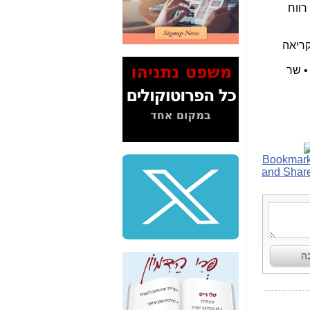
 לה רווח
2" על תעלולי השר
משה כחלון -
כאן
קריאה
המשך חשיפת הבלוף
ששמו "מהפיכת
• שר
הסלולר" ואיך מסרסים
את הנתונים לציבור -
כאן
סיכום ביקור בסיליקון
ואלי - למה 3 הגדולות
משקיעות ומפתחות
באותם תחומים -
כאן
שלמה פילבר (עד
לאחרונה מנכ"ל משרד
התקשורת) - עד
מדינה? הצחקתם
אותי! -
כאן
"יש אפליה בחקירה"?
חשיפה: למה השר
משה כחלון לא נחקר
עד היום? -
כאן