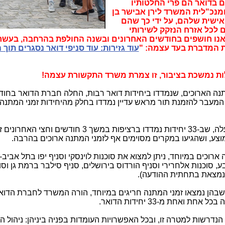
בדואר הם פרי החלטותיו
ומנכ"לית המשרד לירן אבישר בן
האישית שלהם, על ידי כך שהם
לכל אזרח הנזקק לשירותי
נו חושפים בחודשים האחרונים ובשנה החולפת בהרחבה, בעשר
 המדברת בעד עצמה: "
עוד גזירות: עוד סניפי דואר נסגרים תוך
ות נמשכת בציבור, זו צמרת משרד התקשורת עצמה!
תנה הארוכים, שנמדדו ביחידות דואר רבות, החלה חברת הדואר בחוד
ות המעבר להזמנת תור מראש עדיין נמדדו בחלק מהיחידות זמני המתנה
מדיווחי חברת הדואר למשרד התקשורת עלה, שב-33 יחידות נמדדו ברציפות במשך 3 חודשים וחצי הא
מתנה ארוכים במיוחד, ניתן למצוא את סוכנות לוינסקי וסניף יפו בתל אביב-י
 סוכנות אלחרירי וסניף הורדוס בירושלים, סניף סילבר ברמת גן וסו
נמצאת בתחתית ההודעה).
, שבהן נמצאו זמני המתנה חריגים במיוחד, הורה המשרד לחברת הדוא
אחת מ-33 יחידות הדואר.
דרשות למטרה זו, ובכל האפשרויות העומדות בפניה ביניהן: ניהול ה