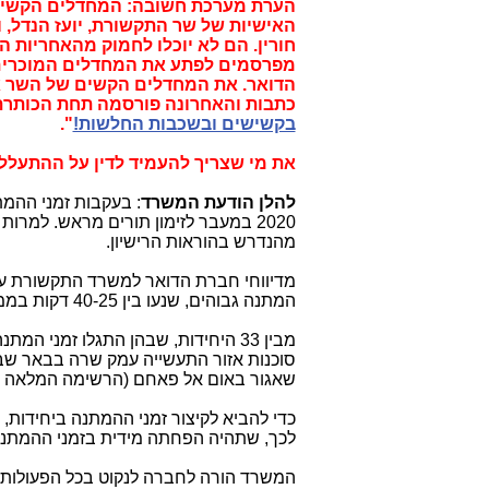
הערת מערכת חשובה: המחדלים הקשים 
האישיות של שר התקשורת, יועז הנדל, 
חורין. הם לא יוכלו לחמוק מהאחריות 
מפרסמים לפתע את המחדלים המוכרים 
הדואר. את המחדלים הקשים של השר א
כתבות והאחרונה פורסמה תחת הכותרת
בקשישים ובשכבות החלשות!
".
את מי שצריך להעמיד לדין על ההתעלל
להלן הודעת המשרד
: בעקבות זמני ההמ
2020 במעבר לזימון תורים מראש. למר
מהנדרש בהוראות הרישיון.
המתנה גבוהים, שנעו בין 40-25 דקות בממוצע, ושהגיעו במקרים מסוימים אף לזמני המתנה ארוכים בהרבה.
מבין 33 היחידות, שבהן התגלו זמני ה
סוכנות אזור התעשייה עמק שרה בבאר שבע,
שאגור באום אל פאחם (הרשימה המלאה 
כדי להביא לקיצור זמני ההמתנה ביחידות
לכך, שתהיה הפחתה מידית בזמני ההמתנה בכל אחת ו
המשרד הורה לחברה לנקוט בכל הפעולות הנ