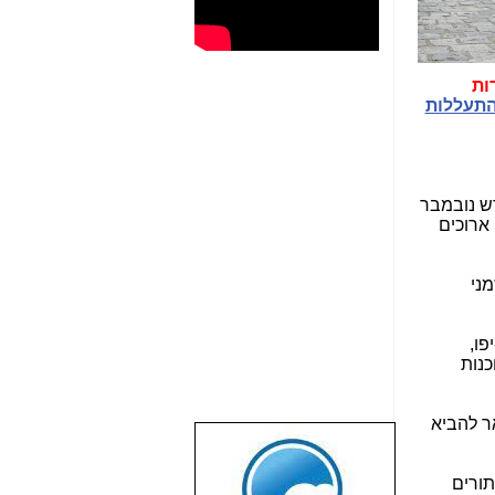
ות
 התעללות
ש נובמבר
 ארוכים
חרונים זמני
פו,
כנות
ר להביא
שבוע טוב לכל
הגולשים באשר
תורים
הם!!!