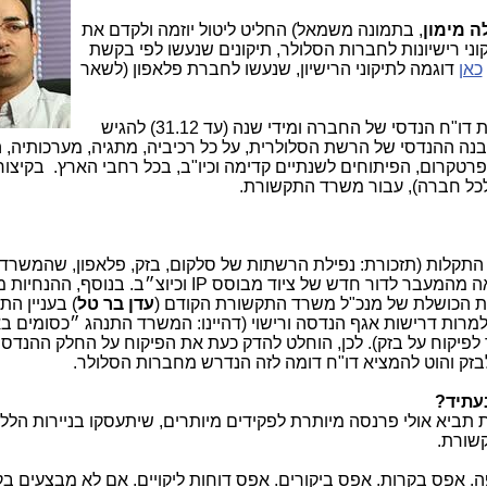
ה מימון
, בתמונה משמאל) החליט ליטול יוזמה ולקדם את
י רישיונות לחברות הסלולר, תיקונים שנעשו לפי בקשת
כאן
דוגמה לתיקוני הרישיון, שנעשו לחברת פלאפון (לשאר
חברות הסלולר נדרשו להגיש מיידת תמצית דו"ח הנדסי של החברה ומידי שנה (עד 31.12) להגיש
נה ההנדסי של הרשת הסלולרית, על כל רכיביה, מתגיה, מערכותיה, ה
רטקרום, הפיתוחים לשנתיים קדימה וכיו"ב, בכל רחבי הארץ. בקיצור:
לכל חברה), עבור משרד התקשורת.
י התקלות (תזכורת: נפילת הרשתות של סלקום, בזק, פלאפון, שהמשרד
צאה מהמעבר לדור חדש של ציוד מבוסס
IP
וכיוצ״ב. בנוסף, ההנחיות מ
ת הכושלת של מנכ"ל משרד התקשורת הקודם (
עדן בר טל
) בעניין הת
רות דרישות אגף הנדסה ורישוי (דהיינו: המשרד התנהג ״כסומים ב
לפיקוח על בזק). לכן, הוחלט להדק כעת את הפיקוח על החלק ההנדסי
בזק והוט להמציא דו"ח דומה לזה הנדרש מחברות הסלולר.
עתיד?
ת תביא אולי פרנסה מיותרת לפקידים מיותרים, שיתעסקו בניירות הללו
שורת.
. אפס בקרות. אפס ביקורים. אפס דוחות ליקויים. אם לא מבצעים בק