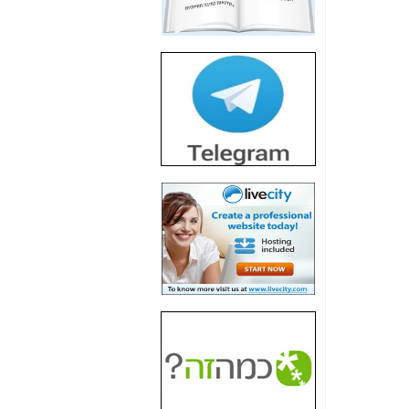
חשיפת חשד לשחיתות
הדומה לזו של "תיק
4000" אך בתחום
הסלולר -
כאן
חשיפת מה שלא
רוצים שתדעו בעניין
פריסת אנלימיטד
(בניחוח בלתי נסבל) -
כאן
חשיפה: איוב קרא
אישר לקבוצת סלקום
בדיוק מה שביבי אישר
ל-Yes ולבזק -
כאן
האם השר איוב קרא
היה צריך בכלל לחתום
על האישור, שנתן
לקבוצת סלקום? -
כאן
האם ביבי וקרא קבלו
בכלל תמורה עבור
ההטבות הרגולטוריות