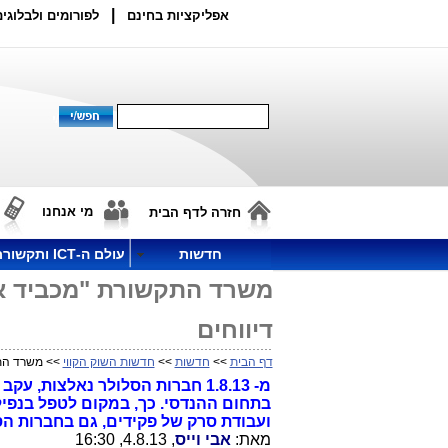
|
אפליקציות בחינם
לפורומים ולבלוגים
מי אנחנו
חזרה לדף הבית
חדשות
עולם ה-ICT ותקשורת
משרד התקשורת "מכביד את
דיווחים
דף הבית
>>
חדשות
>>
חדשות השוק הקווי
>> משרד התקש
מ- 1.8.13 חברות הסלולר נאלצות
בתחום ההנדסי. כך, במקום לטפל בנפילת
ועבודת סרק של פקידים, גם בחברות ה
מאת:
אבי וייס
, 4.8.13, 16:30