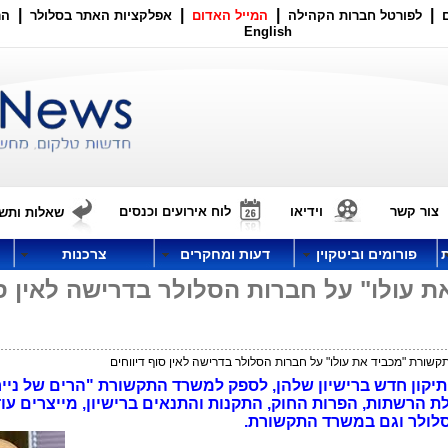
|
|
|
|
לפורטל חברות הקהילה
המייל האדום
אפלקציות האתר בסלולר
הר
English
צור קשר
וידיאו
לוח אירועים וכנסים
שאלות ותשו
פורומים וביטקוין
דעות ומחקרים
צרכנות
 עולו" על חברות הסלולר בדרישה לאין ס
ורת "מכביד את עולו" על חברות הסלולר בדרישה לאין סוף דיווחים
, עקב תיקון חדש ברישיון שלהן, לספק למשרד התקשורת "הרים של ניי
 הרשתות, הפרות החוק, התקנות והתנאים ברישיון, מייצרים עוד
סלולר וגם במשרד התקשורת.