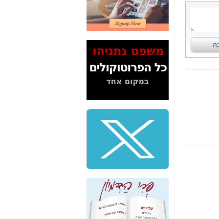
2" על תעלולי השר
משה כחלון -
כאן
המשך חשיפת הבלוף
ששמו "מהפיכת
הסלולר" ואיך מסרסים
את הנתונים לציבור -
כאן
סיכום ביקור בסיליקון
ואלי - למה 3 הגדולות
משקיעות ומפתחות
באותם תחומים -
כאן
שלמה פילבר (עד
לאחרונה מנכ"ל משרד
התקשורת) - עד
מדינה? הצחקתם
אותי! -
כאן
"יש אפליה בחקירה"?
חשיפה: למה השר
משה כחלון לא נחקר
עד היום? -
כאן