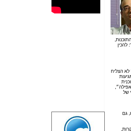
תוכנות,
 להכין
 לא הצליח
גיעות
וכנית
אפילה״,
 של
, גם
שבוע טוב לכל
הגולשים באשר
רות,
הם!!!