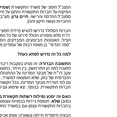
המנכ"ל הזמני של משרד התקשורת (
שמיל
הפיקוח על חברות התקשורת וחתם על תיקונ
סמנכ"ל ההדסה והרישוי,
חיים גרון
. מצ"ב
החברות נעשה תיקון זהה).
דו"ח מלא ומפורט הכולל פירוט של כל המב
הציוד, האנטנות, הביצועים, המבדקים, הספ
"ספר הנדסי" בן מאות רבות של עמודים (
למה כל זה נדרש לפתע כעת?
התשובה הברורה
: זה מגיע בעקבות ריבו
לפענח למה הן התרחשו), בין היתר, כתו
עקב דו״ח של מבקר המדינה על ההתנהלו
ההנדסית של בזק, שלא הומצאה למשרד, למ
גם לפי הגדרת מבקר המדינה, בכל הקשור 
חברות התקשורת. בנוסף, יצא שימוע גם ל
האם זה ימנע נפילות רשתות תקשורת ב
כמובן
שלא
. תוספת ניירות בכמויות עצומו
בחברות התקשורת עצמן וגם במשרד התק
הבעיה היסודית הייתה ונשארה: אפס אכיפה