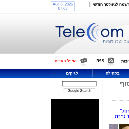
|
שמה לניוזלטר חודשי
RSS
המייל האדום
בות
בקהילה
לגיקים
וף
רות"
 ניירת