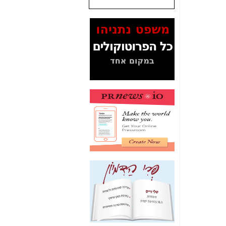
שנתנו לסלקום? -
כאן
המסמכים בנושא בזק-
Yes (תיק 4000)
מוכיחים "תפירת תיק"
לאיש הלא נכון! -
כאן
עובדות ומסמכים
המוסתרים מהציבור:
האם ביבי כשר
תקשורת עזר לקב'
בזק? -
כאן
מה מקור ה-Fake
News שהביא לתפירת
תיק לביבי והעלמת
החשודים הנכונים -
כאן
אחת הרגליים של "תיק
4000 התפור"
התמוטטה היום
בניצחון (כפול) של בזק
-
כאן
איך כתבות מפנקות