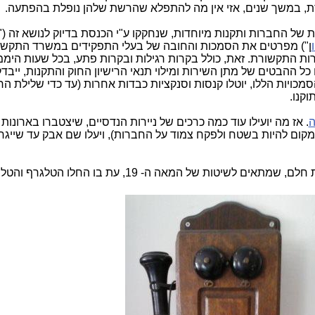
רת, במשך שנים, אזי אין מה להתפלא שהרשת שלהן נופלת בהפתעה.
 של החברות ותקנות מיוחדות, שנחקקו ע"י הכנסת בדיוק לנושא זה ("
ן") מפרטים את הסמכות והחובה של בעלי התפקידים במשרד התקש
ות התקשורת. זאת, כולל בקרות רגילות ובקרות פתע, בכל שעות היממ
 ההבטים של מתן השירות ומילוי תנאי הרישיון החוק והתקנות, ייבדק
סמכויות הללו, יוטלו קנסות וסנקציות כבדות אחרות (עד כדי שלילת הרי
קנו.
ה
. אז מה יועילו עוד כמה כרכים של ניירות הנדסיים, שיצטברו בארונו
ום להיות בשטח ולפקח צמוד על החברות), ויעלו שם אבק עד שייגר
: עוד מעשה חלם של מדינת חלם, שמתאים לשיטות של המאה ה- 19, עת בו החלו הטלגרף 