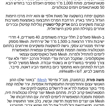
סטארטאפים, פותח 1,000 מ"ר נוספים ויאכלס כבר בחודש הבא
50 סטארטאפים ויזמים טכנולוגיים.
המקום יפתח בהשקעה של מאות אלפי ₪ והוא יהיה מרכז היזמות
הגדול ביותר בארץ. הרחבת המרכז התבצעה באמצעות מעורבות
קבוצת משקיעים בהם
אריק קליינשטיין
(גלילות קפיטל) ובכירים
אחרים בקהילת ההון סיכון הישראלית.
ב-
Mesh
פועלים 2 חללי עבודה משותפים, 40 משרדים, 4 חדרי
ישיבות וחדר הרצאות ב-1,500 מ"ר של יצירתיות.
Mesh
מספק
שירותי מנטורינג עסקי, גישה להשקעות ומשקיעים ואירועים בתחום
הטכנולוגיה ומהווה חממת סטארטאפים עצמאית המאפשרת
ליזמים להתחיל ולפרוח.
Mesh
פועל כאקוסיסטם עצמאי
ואקסקלוסיבי, שמקבל חברות עפ"י תמהיל והרכב ייחודי ולא עפ"י
צורך ספציפי במשרדים או בשטחי עבודה.
Mesh
ממשיך לגייס
חברות למתחם והוא מתמקד כיום בתחומי הביג דאטה, סייבר,
מחשוב לביש,
IoT
ו-
mHealth
.
משה פורת
, (בתמונה), מנכ"ל ומייסד
Mesh
: "באזור שלנו ההון
האנושי עצום וההזדמנויות התעסוקתיות אפסיות. עיר שלמה קמה
מידי בוקר ונוסעת לת"א או לירושלים במקום להקים את
הסטארטאפ קרוב לבית. מתחם
Mesh
יוצר קהילה טכנולוגית חיה,
תוססת ותומכת המאפשרת ליזמים לפרוח. עם התרחבותו של
Mesh
אנו יוצרים הזדמנות חדשה: עכשיו, בלב אזור התעשיה של
מודיעין, סטארטאפ יכול לקבל את כל מה שהוא צריך: מנטורינג,