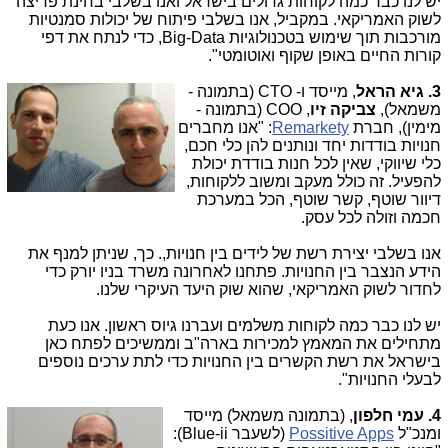
יש לנו כבר כמה לקוחות גדולים בישראל ואנו בשלבי בחינת פריצה
לשוק האמריקאי. במקביל, אנו בשלבי פיתוח של יכולות סמנטיות
מורכבות תוך שימוש בטכנולוגיות Big-Data, כדי לנתח את דפי
קורות החיים באופן שקוף ואוטומטי".
3. גיא הראל
, מי
יסד ו- CTO (בתמונה -
משמאל),
צביקה זיו
, COO (בתמונה -
מימין), חברת
Remarkety
: "אנו מחברים
חנויות בודדות יחד ונותנים להן כלי חכם,
כלי שיווקי, שאין לכל חנות בודדת יכולת
להפעיל. זה כולל מעקב ומשוב ללקוחות,
דיוור שוטף, קשר שוטף, הכל במערכת
חכמה וזולה לכל עסק.
אנו בשלבי יצירת רשת של לידים בין חנויות,. כך, שניתן למנף את
הידע הנצבר בין החנויות. פתחנו לאחרונה משרד בניו יורק כדי
לחדור לשוק האמריקאי, שהוא שוק היעד העיקרי שלנו.
יש לנו כבר כמה לקוחות משלמים ועברנו גיוס ראשון. אנו כעת
מתחילים את המאמץ למכירות בארה"ב וממשיכים לפתח כאן
בישראל את רשת הקשרים בין החנויות כדי לתת ערכים נוספים
לבעלי החנויות".
4. עמי חלפון
, (בתמונה
משמאל) מייסד
ומנכ"ל
Possitive Apps
(לשעבר Blue-ii):