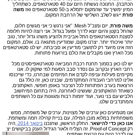
הכתבה). החנוכה נעשתה היום עם 40 סטארטאפים, כשתהליך
המיון ימשיך עד שהמקום יתמלא ב-50 סטארטאפים ואז
משה
פורת
ייגש לשלב השלישי של הרחבת המקום.
משה פורת
, יזם ומנכ"ל Mesh: "אני נרגש כי אני מגשים חלום,
שהחל בקטן והיום יוצא לדרך ופועל בגדול. אני רוצה להיות חלופה
לסצנת הסטארטאפים התל-אביבית ולהציע משהו גדול יותר, טוב
יותר ואיכותי יותר. יצרנו מקום, שמודיעין מתגאה בו. אולם, המקום
הזה אינו מיועד רק לתושבי מודיעין או סביבתה. יש לנו סטארטאפים
מכל הארץ ואנו מקבלים את כולם בזרועות פתוחות.
יש לנו כאן בסמוך תחנת רכבת המביאה סטארטאפיסטים מכל
רחבי הארץ ובקרוב גם נסדר סבב הסעות למי שזקוק לו. אנו
מקיימים פעילות עניפה לקדם את המיזמים שבחרנו, כדי שייכנסו
אלינו למרחבי העבודה המתקדמים, שבנינו כאן. זה כולל גם
הרצאות בערב הפתוחות לכל הציבור באופן חופשי, האקתונים,
כשאחד ההאקתונים, שעשינו לאחרונה, היה בתחום המיחשוב
הלביש עם בני נוער, ועוד יוזמות רבות ומגוונות עם כל השותפים
והמתנדבים שלנו.
אנו מטמיעים כאן ערכים של מצוינות, ערכים של משפחה, ממש
משפחתיות במלוא מובן המילה, עם בניית קהילה חמה ומשתפת.
אנו כאן כדי להישאר
. החלק הראשון, שחנכנו
בינואר 2014,
היה
רק Proof-of Concept. זה הצליח ולאור הגידול הענק בביקושים יצ
אנו לדרך היום עם קבוצת שותפים