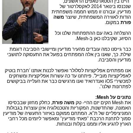
"היינו בין הסטארטאפים הראשונים,
שנכנסו בינואר 2014 לאקסלרטור של
מודיעין. עבורנו זו ממש חממה משפחתית
הודות לאווירה המשפחתית, שיוצר
משה
פורת
במקום.
ההצלחה באה עם ההתפתחות שלנו וכל
הסיוע, שקיבלנו כאן ב-Mesh.
כבר גייסנו כמה עובדים מהעיר מודיעין ומיישובי הסביבה דוגמת
שילת. כך, שאנו בין אלה המפתחים בפועל את התעסוקה לתושבי
מודיעין והסביבה.
אנו מפתחים אפליקציות לסלולר ואפשר לכנות אותנו 'חברת בוטיק
לאפליקציות מובייל'. פיתחנו עד כה עשרות אפליקציות ומשחקים
למכשירי iOS ואנדרואיד ואנו מרגישים כבר את העלייה בביקושים
לפתרונות שלנו".
נתונים על Mesh:
את
Mesh
הקים יזם ההיי- טק
משה פורת
, כחלק מחזון שבבסיסו
האמונה, שהחדשנות, המקוריות והטכנולוגיה אינן עוצרות בגבולות
המוניציפליים של ת"א. המתחם ממוקם באיזור התעשיה של מודיעין
סמוך לתחנת הרכבת "פאתי מודיעין" ומאפשר ליזמים מכל רחבי
הארץ להגיע אליו וממנו בקלות ובנוחות.