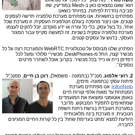
הוא' שאנו נמצאים כאן ב-Mesh במודיעין, שזו
סביבה נהדרת לפיתוח, במיוחד כשאנו
מפתחים בחשאיות. אנו מפתחים מערכת טלפוניה חדשה לעסקים
קטנים. אנו ניצור מהפכה בעולם הטלפוניה העסקית. זו מערכת שכל
אחד, כל בעל עסק, בלי כל עזרה או ידע מוקדם, יוכל להקים לעצמו
מערכת טלפוניה עסקית בשניות. זה למעשה סקייפ עבור המגזר
העסקי, בדגש על עסקים קטנים.
הפתרון שלנו מבוסס על טכנולוגיית WebRTC והמערכת רצה על כל
מכשיר קצה, החל מ-DeskPhones, מכשירי סלולר ומעל לכל
דפדפן נייח או נייד בכל מכשיר. בקרוב אוכל לשחרר פרטים
נוספים".
2. רועי אלמוג
, מנכ"ל (בתמונה - משמאל),
רונן בן חיים
, סמנכ"ל
פי
תוח עסקי (בתמונה- מימין),
InfonNeto
: אנו מפתחים מערכת
המנתחת עד מאות אלפי קורות חיים
באופן אוטומטי ומוצאת את המועמדים
שמתאימים לתפקיד המבוקש. מדובר
במערכת העובדת בגישת ניתוח השפה
הטבעית. זו מערכת בינה מלאכותית
היודעת למצא 'מחט בערימת שחת' בין כל קורות החיים המגיעים
לחברה.