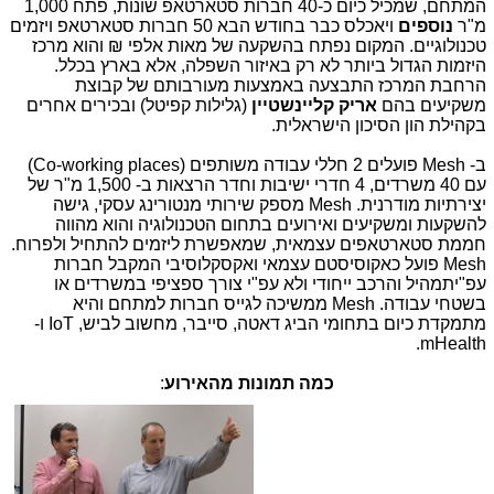
המתחם, שמכיל כיום כ-40 חברות סטארטאפ שונות, פתח 1,000
מ"ר
נוספים
ויאכלס כבר בחודש הבא 50 חברות סטארטאפ ויזמים
טכנולוגיים. המקום נפתח בהשקעה של מאות אלפי ₪ והוא מרכז
היזמות הגדול ביותר לא רק באיזור השפלה, אלא בארץ בכלל.
הרחבת המרכז התבצעה באמצעות מעורבותם של קבוצת
משקיעים בהם
אריק קליינשטיין
(גלילות קפיטל) ובכירים אחרים
בקהילת הון הסיכון הישראלית.
ב-
Mesh
פועלים 2 חללי עבודה משותפים (
Co-working places
)
עם 40 משרדים, 4 חדרי ישיבות וחדר הרצאות ב- 1,500 מ"ר של
יצירתיות מודרנית.
Mesh
מספק שירותי מנטורינג עסקי, גישה
להשקעות ומשקיעים ואירועים בתחום הטכנולוגיה והוא מהווה
חממת סטארטאפים עצמאית, שמאפשרת ליזמים להתחיל ולפרוח.
Mesh
פועל כאקוסיסטם עצמאי ואקסקלוסיבי המקבל חברות
עפ"יתמהיל והרכב ייחודי ולא עפ"י צורך ספציפי במשרדים או
בשטחי עבודה.
Mesh
ממשיכה לגייס חברות למתחם והיא
מתמקדת כיום בתחומי הביג דאטה, סייבר, מחשוב לביש,
IoT
ו-
.
mHealth
כמה תמונות מהאירוע
: