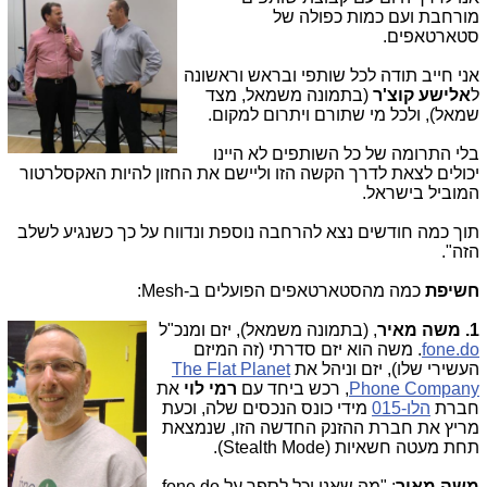
מורחבת ועם כמות כפולה של
סטארטאפים.
אני חייב תודה לכל שותפי ובראש וראשונה
ל
אלישע
קוצ'ר
(בתמונה משמאל, מצד
שמאל), ולכל מי שתורם ויתרום למקום.
בלי התרומה של כל השותפים לא היינו
יכולים לצאת לדרך הקשה הזו וליישם את החזון להיות האקסלרטור
המוביל בישראל.
תוך כמה חודשים נצא להרחבה נוספת ונדווח על כך כשנגיע לשלב
הזה".
חשיפת
כמה מהסטארטאפים הפועלים ב-Mesh:
1. משה מאיר
, (בתמ
ונה משמאל), יזם ומנכ"ל
fone.do
. משה הוא יזם סדרתי (זה המיזם
העשירי שלו), יזם וניהל את
The Flat Planet
Phone Company
, רכש ביחד עם
רמי לוי
את
חברת
הלו-015
מידי כונס הנכסים שלה, וכעת
מריץ את חברת ההזנק החדשה הזו, שנמצאת
תחת מעטה חשאיות (Stealth Mode).
משה מאיר
: "מה שאני יכל לספר על fone.do