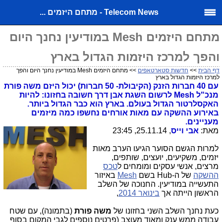
Telecom News - מתחם היזמים ...
מתחם היזמים Mesh במודיעין נחנך היום
והפך למרכז היזמות הגדול בארץ
דף הבית
>>
חדשות סטארטאפים
>> מתחם היזמים Mesh במודיעין נחנך היום והפך
למרכז היזמות הגדול בארץ
עם 40 חברות הזנק (הקיבולת- 50 חברות) יכול היזם משה פורת
מנכ"ל Mesh לרשום השגת אבן דרך חשובה בחזונו: להיות
האקסלרטור הגדול בעולם. בארץ הוא כבר הגדול ביותר.
באירוע ההשקה עם מאות אורחים נחשפו כמה מיזמים
מעניינים.
מאת:
אבי וייס
, 25.11.14, 23:45
למרות הגשם הסוער הגיעו הערב מאות
יזמים, משקיעים, יועצים, שותפים,
מרצים, אנשי עסקים ומומחים ל
טכס
ההשקה
של ה-Hub בשם
Mesh
באיזור
התעשייה במודיעין. החנוכה של השלב
הראשון הייתה אך
בינואר 2014
,
כעת נחנך השלב השני בחזונו של
משה פורת
(בתמונה), עם שטח
עבודה ממש ענק ומאוד מעוצב (פרטים נוספים לגבי המקום בסוף