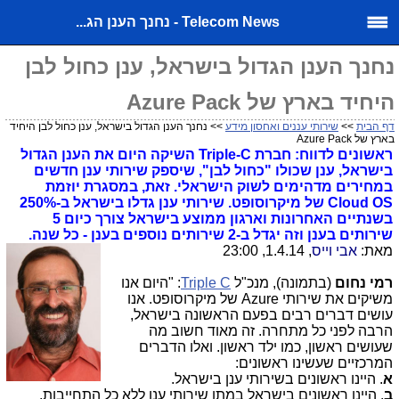
Telecom News - נחנך הענן הג...
נחנך הענן הגדול בישראל, ענן כחול לבן
היחיד בארץ של Azure Pack
דף הבית
>>
שירותי עננים ואחסון מידע
>> נחנך הענן הגדול בישראל, ענן כחול לבן היחיד
בארץ של Azure Pack
ראשונים לדווח: חברת Triple-C השיקה היום את הענן הגדול
בישראל, ענן שכולו "כחול לבן", שיספק שירותי ענן חדשים
במחירים מדהימים לשוק הישראלי. זאת, במסגרת יוזמת
Cloud OS של מיקרוסופט. שירותי ענן גדלו בישראל ב-250%
בשנתיים האחרונות וארגון ממוצע בישראל צורך כיום 5
שירותים בענן וזה יגדל ב-2 שירותים נוספים בענן - כל שנה.
מאת:
אבי וייס
, 1.4.14, 23:00
רמי נחום
(בתמונה), מנכ"ל
Triple C
: "היום אנו
משיקים את שירותי Azure של מיקרוסופט. אנו
עושים דברים רבים בפעם הראשונה בישראל,
הרבה לפני כל מתחרה. זה מאוד חשוב מה
שעושים ראשון, כמו ילד ראשון. ואלו הדברים
המרכזיים שעשינו ראשונים:
א
. היינו ראשונים בשירותי ענן בישראל.
ב
. היינו ראשונים בישראל במתן שירותי ענן ללא כל התחייבות.