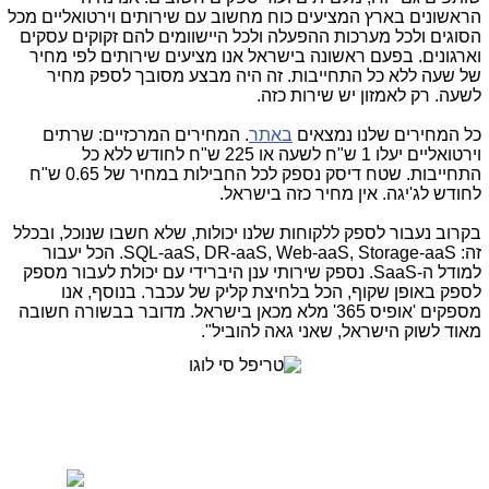
הראשונים בארץ המציעים כוח מחשוב עם שירותים וירטואליים מכל
הסוגים ולכל מערכות ההפעלה ולכל היישוומים להם זקוקים עסקים
וארגונים. בפעם ראשונה בישראל אנו מציעים שירותים לפי מחיר
של שעה ללא כל התחייבות. זה היה מבצע מסובך לספק מחיר
לשעה. רק לאמזון יש שירות כזה.
כל המחירים שלנו נמצאים
באתר
. המחירים המרכזיים: שרתים
וירטואליים יעלו 1 ש"ח לשעה או 225 ש"ח לחודש ללא כל
התחייבות. שטח דיסק נספק לכל החבילות במחיר של 0.65 ש"ח
לחודש לג'יגה. אין מחיר כזה בישראל.
בקרוב נעבור לספק ללקוחות שלנו יכולות, שלא חשבו שנוכל, ובכלל
זה: SQL-aaS, DR-aaS, Web-aaS, Storage-aaS. הכל יעבור
למודל ה-SaaS. נספק שירותי ענן היברידי עם יכולת לעבור מספק
לספק באופן שקוף, הכל בלחיצת קליק של עכבר. בנוסף, אנו
מספקים 'אופיס 365' מלא מכאן בישראל. מדובר בבשורה חשובה
מאוד לשוק הישראל, שאני גאה להוביל".