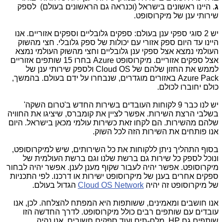
ג
. היינו ראשונים בישראל (וכנראה גם הראשונים בעולם) לספק
שירותי ענן של מיקרוסופט.
יש 2 סוגי ספקי ענן בעולם: ספקים גלובליים וספקים אזוריים. אנו
היינו עד היום ספק אזורי עם יכולות של ספק גלובלי. חצי מהשוק
העולמי נמצא אצל ספקי ענן גלובליים וחצי מהשוק העולמי נמצא
אצל ספקים אזוריים. מיקרוסופט Azure בחרו 15 שותפים אזוריים
לממש את החזון שלהם של Cloud OS ולספק שירותי ענן של
Azure Pack באזורים מוגדרים, שנבחרו על ידם בעולם. בהמשך,
כולם יחוברו לכולם.
יש לנו כבר 9 לקוחות העובדים בשירות החדש ב'טרום השקה'
בשלבי הרצת השירות. אפשר לציין את קומברס, שיציגו את החוויה
שלהם מהשירות. הם לקחו זאת כשירות עולמי מכאן בישראל. היום
אנו פותחים את השירות הזה לכל השוק.
בסוף התהליך ניתן ללקוחות את כל השירותים, שיש למיקרוסופט,
ונוכל לספק כל שירות גם ברשת שלנו וגם ברשת העולמית של
מיקרוסופט. אפשר יהיה לעבור שקוף מענן לענן. אפשר יהיה לבחור
ספקים אחרים בענן של מיקרוסופט ישירות או דרכנו. לפי התכניות
של מיקרוסופט זה יהיה
Cloud OS Network
הגדול בעולם.
אנו חושבים ומאמינים, ששותפות היא המפתח להצלחה. לכן, אנו
עובדים עם שותפים רבים כולל מיקרוסופט. לדרך החדשה הזו
שותפים גם HP, מלם-תים ועוד ספקים חשובים. אנו נהיה