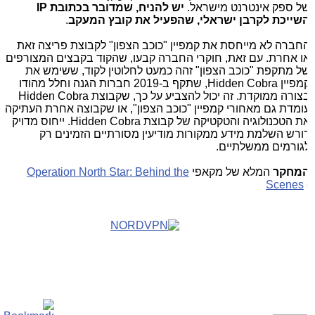
ל ספק אינטרנט מישראל.
יש להניח, שמדובר בכתובת
IP
שייכת לקרבן ישראלי, שהפעיל את קובץ המעקב
.
חברה לא מייחסת את קמפיין "כוכב הצפון" לקבוצת פריצה זאת
ו אחרת. עם זאת, חוקרי החברה קבעו, שהקוד בקבצים המצורפים
ל מתקפת "כוכב הצפון" זהה כמעט לחלוטין לקוד, ששימש את
מפיין
Hidden Cobra
, שתקף ב-2019 חברות הגנה וחלל מהודו
צורה ממוקדת. זה יכול להצביע על כך, שקבוצת
Hidden Cobra
ומדת גם מאחורי קמפיין "כוכב הצפון", או שקבוצה אחרת העתיקה
ת הטכנולוגיה והטקטיקה של קבוצת
Hidden Cobra
. ייחוס מדויק
ורש השלמת מידע ממקורות מודיעין מסורתיים הזמינים רק
גורמים ממשלתיים.
מחקר
המלא של מקאפי
Operation North Star: Behind the
Scenes