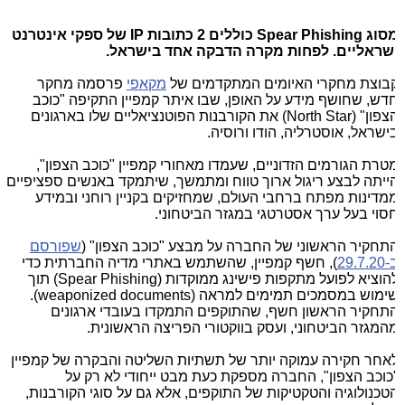
סוג
Phishing
Spear
כוללים 2 כתובות
IP
של ספקי אינטרנט
שראליים. לפחות מקרה הדבקה אחד בישראל.
בוצת מחקרי האיומים המתקדמים של
מקאפי
פרסמה מחקר
דש, שחושף מידע על האופן, שבו איתר קמפיין התקיפה "כוכב
צפון" (
North Star
) את הקורבנות הפוטנציאליים שלו בארגונים
ישראל, אוסטרליה, הודו ורוסיה.
טרת הגורמים הזדוניים, שעמדו מאחורי קמפיין "כוכב הצפון",
ייתה לבצע ריגול ארוך טווח ומתמשך, שיתמקד באנשים ספציפיים
מדינות מפתח ברחבי העולם, שמחזיקים בקניין רוחני ובמידע
סוי בעל ערך אסטרטגי במגזר הביטחוני.
תחקיר הראשוני של החברה על מבצע "כוכב הצפון" (
שפורסם
29.7.2
), חשף קמפיין, שהשתמש באתרי מדיה החברתית כדי
הוציא לפועל מתקפות פישינג ממוקדות (
Spear Phishing
) תוך
ימוש במסמכים תמימים למראה (
weaponized documents
).
תחקיר הראשון חשף, שהתוקפים התמקדו בעובדי ארגונים
המגזר הביטחוני, ועסק בווקטורי הפריצה הראשונית.
אחר חקירה עמוקה יותר של תשתיות השליטה והבקרה של קמפיין
כוכב הצפון", החברה מספקת כעת מבט ייחודי לא רק על
טכנולוגיה והטקטיקות של התוקפים, אלא גם על סוגי הקורבנות,