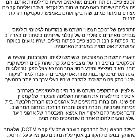
ספציפיים, ופיתחו תכנים מותאמים אישית כדי לפתות אותם. הם
נו אליהם ישירות באמצעות שיחות בלינקדאין ושלחו אליהם קבצים
צורפים מתוחכמים, שהדביקו אותם באמצעות טקטיקת הזרקת
בנית.
תוקפים של "כוכב הצפון" השתמשו במודעות לגיטימיות לגיוס
ובדים מאתרים פופולריים של קבלני שירותים ביטחוניים בארה"ב,
די לפתות קורבנות ספציפיים לפתוח מיילים, שהיו נגועים בנוזקה
מושתלת אוטומטית במערכת הארגונית.
יאורי המשרות המפורטים, ששימשו לפיתוי הקורבנות, והשימוש
סלקטיבי ברכיב הריגול, מצביעים על כך, שהתוקפים חיפשו קניין
וחני מאוד ספציפי ומידע חסוי אחר הנמצא אצל ספקי טכנולוגיות
גנה מסוימים. קורבנות פחות אטרקטיביים הועברו למוד "פיקוח
קט" לתקופה ממושכת, למקרה שיהיו בעלי ערך רב יותר בהמשך.
ש לציין ,שהתוקפים השתמשו בדומיינים לגיטימיים בארה"ב
איטליה כדי לארח את תשתיות השליטה והבקרה של קמפיין
פישינג. הם בחרו בדומיינים של ארגונים כמו חברת הלבשה, בית
כירות פומביות, חברת דפוס וחברת הדרכה בתחום המחשוב.
דבר אפשר להם לעקוף את אמצעי האבטחה של ארגוני היעד,
לא נוהגים לחסום אתרים שנתפסים כמהימנים.
שלב הראשון של ההדבקה הועבר שתל ע"י קבצי
DOTM
, שלאחר
הותקן במערכת הקורבן, אסף עליה נתונים כגון מידע על הדיסק,