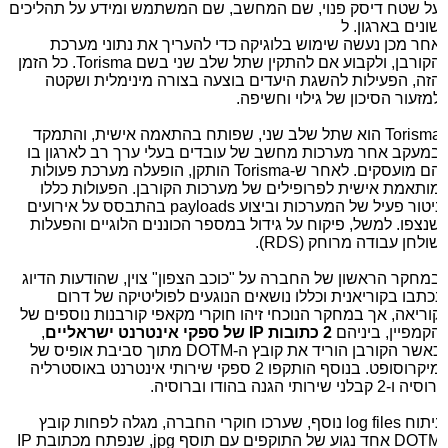
ל שטח דיסק פנוי, שם המחשב, שם המשתמש ומידע על תהליכים
ונים בארגון. ל
חר מכן נעשה שימוש בלוגיקה כדי להעריך את נתוני מערכת
קורבן, ולקבוע אם להתקין שתל שלב שני בשם
Torisma
. כל הזמן
זה, הפעילות להשגת היעדים בוצעה בצורה מינימלית ושקטה
מזעור הסיכון של גילוי וחשיפה.
Torism
הוא שתל שלב שני, שפותח בהתאמה אישית, והתמקד
מעקב אחר מערכות מחשב של עובדים בעלי ערך רב לארגון בו
ם מועסקים. לאחר ש-
Torisma
הותקן, הופעלה מערכת פעולות
ותאמת אישית לפרופילים של מערכות הקורבן. הפעולות כללו
יטור פעיל של המערכות וביצוע
payloads
בהתבסס על אירועים
נצפו. למשל, פיקוח על גידול במספר הכוננים הלוגיים והפעלות
ולחן עבודה מרוחק (
RDS
).
מחקר הראשון של החברה על "כוכב הצפון" צוין, שהודעות הדיוג
כתבו בקוריאנית וכללו נושאים הנוגעים לפוליטיקה של דרום
וריאה, אך במחקר הנוכחי זיהו חוקרי מקאפי קורבנות נוספים של
קמפיין, ביניהם
2 כתובות
IP
של ספקי אינטרנט ישראליים
,
אשר הקורבן הוריד את קובץ ה-
DOTM
מתוך סביבת אופיס של
מיקרוסופט. בנוסף הותקפו 2 ספקי שירותי אינטרנט באוסטרליה
יה ו-2 קבלני שירותי הגנה בהודו וברוסיה.
יתוח
log files
נוסף, שערכו חוקרי החברה, מגלה לפחות קובץ
DOT
אחד נגוע של התוקפים עם תוסף
jpg
, שנפתח מכתובת
IP