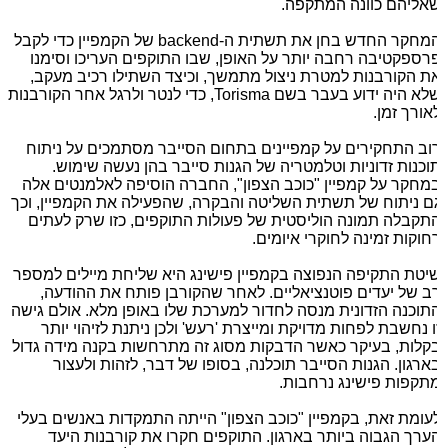
אליהם כוונה המתקפה.
מחקר החדש בחן את תשתית ה-
backend
של הקמפיין כדי לקבל
רספקטיבה רחבה יותר על האופן, שבו התוקפים העריכו וסימנו
ת הקורבנות למטרת ניצול מתמשך, וכיצד השתילו רכיב מעקב,
לא היה ידוע בעבר בשם
Torisma
, כדי לנטר ולרגל אחר הקורבנות
אורך זמן.
וב התחקירים על קמפיינים בתחום הסייבר מסתמכים על ניתוח
וכנות זדוניות וטלמטריה של הגנות סייבר בהן נעשה שימוש.
מחקר על קמפיין "כוכב הצפון", החברה הוסיפה לאלמנטים אלה
ם ניתוח של תשתית השליטה והבקרה, שהפעילה את הקמפיין, וכך
תקבלה תמונה הוליסטית של פעולות התוקפים, כזו שרק לעתים
חוקות זמינה לחוקרי איומים.
יטת התקיפה הנפוצה בקמפיין פישינג היא שליחת מיילים למספר
ב של יעדים פוטנציאליים. לאחר שהקורבן פותח את ההודעה,
תוכנה הזדונית מנסה לחדור למערכת שלו באופן מלא. אולם גישה
ו נחשבת לפחות מדויקת ומייצרת 'רעש' ולכן ניתנת לזיהוי יותר
קלות, בעיקר כאשר הדבקות מסוג זה מתרחשות בקנה מידה גדול
ארגון. הגנות הסייבר תוכלנה, בסופו של דבר, לזהות ולעצור
תקפות פישינג נרחבות.
עומת זאת, בקמפיין "כוכב הצפון" הייתה התמקדות באנשים בעלי
ערך הגבוה ביותר בארגון. התוקפים חקרו את קורבנות היעד