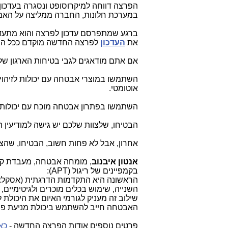
במערכת חלונות, החברה ממליצה על האמ
ברגע שמתפרסם עדכון לפרצה והוא מתעדכן
את
העדכון
לפרצה החדשה מוקדם ככל הני
אם אתם מודאגים לגבי בטיחות הארגון של
השתמשו במוצרי אבטחה עם יכולות לזיהוי פ
אוטומטי.
השתמשו בפתרון אבטחה מוכח עם יכולות זי
הבטיחו, שלצוות שלכם יש גישה למודיעין ה
אחרון, אבל לא פחות חשוב, הבטיחו, שהצוו
אנטון איבנוב
בקמפיינים של ריגול (
APT
):
הראשונה היא התקדמות הדרגתית (אסקלציה
השנייה, שימוש בכלים מוכרים ולגיטימיים, 
שילוב זה מעניק לגורמי האיום את היכולת 
האבטחה חייב להשתמש ביכולת מניעת פרצו
פרטים נוספים אודות הפרצה החדשה -
כא