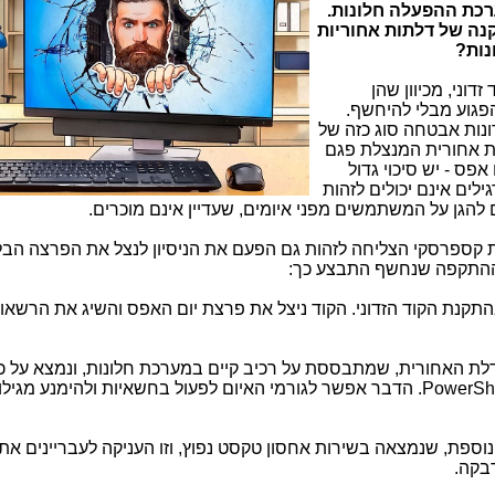
רכת ההפעלה חלונות.
קנה של דלתות אחוריות
נות?
דוני, מכיוון שהן
פגוע מבלי להיחשף.
נות אבטחה סוג כזה של
לת אחורית המנצלת פגם
פס - יש סיכוי גדול
לים אינם יכולים לזהות
להגן על המשתמשים מפני איומים, שעדיין אינם מוכרים.
קספרסקי הצליחה לזהות גם הפעם את הניסיון לנצל את הפרצה הבל
ההתקפה שנחשף התבצע כך:
בהתקנת הקוד הזדוני. הקוד ניצל את פרצת יום האפס והשיג את הרשאו
לת האחורית, שמתבססת על רכיב קיים במערכת חלונות, ונמצא על כ
PowerShe
. הדבר אפשר לגורמי האיום לפעול בחשאיות ולהימנע מגילוי
 נוספת, שנמצאה בשירות אחסון טקסט נפוץ, וזו העניקה לעבריינים א
בקה.