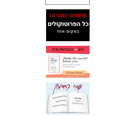
המסמכים בנושא בזק-
Yes (תיק 4000)
מוכיחים "תפירת תיק"
לאיש הלא נכון! -
כאן
עובדות ומסמכים
המוסתרים מהציבור:
האם ביבי כשר
תקשורת עזר לקב'
בזק? -
כאן
מה מקור ה-Fake
News שהביא לתפירת
תיק לביבי והעלמת
החשודים הנכונים -
כאן
אחת הרגליים של "תיק
4000 התפור"
התמוטטה היום
בניצחון (כפול) של בזק
-
כאן
איך כתבות מפנקות