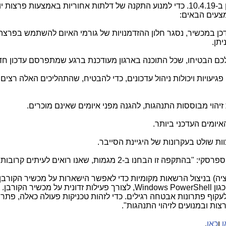
הפרצה דווחה למיקרוסופט ונסגרה בעדכון ב-10.4.19. כדי למנוע התקנה של דלתות אחוריות באמצעות פר
צעים הבאים:
 במכשיר, נסגר חלון ההזדמנויות של גורמי האיום להשתמש בפרצה ז
תן.
כם הבטיחו, שכל התוכנה בארגון מעודכנת ברגע שמתפרסם עדכון חד
גיעויות ויכולות ניהול עדכונים, כדי להבטיח, שהתהליכים האלה רצים 
הוי מבוססות התנהגות, להגנה מפני איומים שאינם מוכרים.
איומים העדכני ביותר.
ת שולט בעקרונות של היגיינת הסייבר.
, מומחה אבטחה, מעבדת קספרסקי: "בהתקפה זו הבחנו ב-2 מגמות, שאנו רואים לעיתים קרובות
) בניצול הרשאות מקומיות כדי לאפשר הישארות על מכשיר הקורבן.
כגון
Windows PowerShell
, לצורך פעילות זדונית על מכשיר הקורבן.
לעקוף פתרונות אבטחה רגילים. כדי לזהות טכניקות פעולה כאלה, פתרו
ת ובמנועים לזיהוי התנהגות".
ן
ו
כאן
.