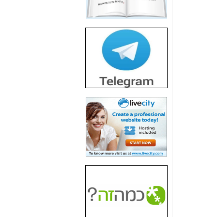
חשיפת חשד לשחיתות
הדומה לזו של "תיק
4000" אך בתחום
הסלולר -
כאן
חשיפת מה שלא
רוצים שתדעו בעניין
פריסת אנלימיטד
(בניחוח בלתי נסבל) -
כאן
חשיפה: איוב קרא
אישר לקבוצת סלקום
בדיוק מה שביבי אישר
ל-Yes ולבזק -
כאן
האם השר איוב קרא
היה צריך בכלל לחתום
על האישור, שנתן
לקבוצת סלקום? -
כאן
האם ביבי וקרא קבלו
בכלל תמורה עבור
ההטבות הרגולטוריות
שנתנו לסלקום? -
כאן