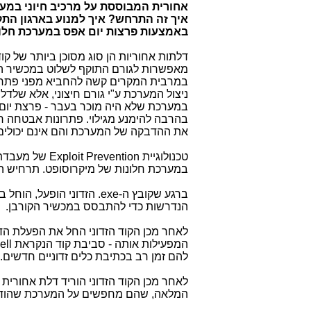
אחורית המבוססת על מרכיב חיוני במע
איך זה התרחש?
איך למנוע בארגון הת
באמצעות פרצות יום אפס במערכת חלו
דלתות אחוריות הן סוג מסוכן ביותר של קוד ז
מאפשרות לגורם התוקף לשלוט במכשיר ה
במרבית המקרים קשה להחביא מפני פתרו
ניצול המערכת ע"י גורם חיצוני, אלא שלד
במערכת שלא היה מוכר בעבר - פרצת יום א
בהרבה להימנע מגילוי. פתרונות אבטחה רגי
את ההדבקה של המערכת והם אינם יכולים 
טכנולוגיית
Exploit Prevention
של מעבדת 
במערכת חלונות של מיקרוסופט. תרחיש 
ברגע שקובץ ה-
.exe
הזדוני הופעל, הוחל 
הנדרשות כדי להתבסס במכשיר הקורבן.
לאחר מכן הקוד הזדוני החל את הפעלת הד
המפעילות אותה - סביבת קוד הנקראת
ll
להם זמן רב בכתיבת כלים זדוניים חדשים.
לאחר מכן הקוד הזדוני הוריד דלת אחורית
המלאה, שהם מחפשים על המערכת שהוד