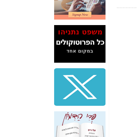
2" על תעלולי השר
משה כחלון -
כאן
המשך חשיפת הבלוף
ששמו "מהפיכת
הסלולר" ואיך מסרסים
את הנתונים לציבור -
כאן
סיכום ביקור בסיליקון
ואלי - למה 3 הגדולות
משקיעות ומפתחות
באותם תחומים -
כאן
שלמה פילבר (עד
לאחרונה מנכ"ל משרד
התקשורת) - עד
מדינה? הצחקתם
אותי! -
כאן
"יש אפליה בחקירה"?
חשיפה: למה השר
משה כחלון לא נחקר
עד היום? -
כאן