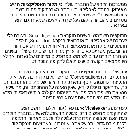
ממערכות הזיהוי של החברה עולה, כי
מקור האפליקציות הגיע
מאיראן
. בנוסף לאפליקציות, זוהתה מערכת קוד-פתוח בשם
Conversations
, ששימשה את התוקפים להתכתבויות והעברות
מסרים ביניהם וזו הותקנה על שרת התקיפה שמקורו
גם הוא
באיראן.
התוקפים השתמשו בשיטה הנקראת
Smali Injection
. בעזרת כלי
לעריכה של אפליקציות אנדרואיד הנקרא
Smali Tool
, הצליחו
התוקפים לפתוח את האפליקציות ולארוז אותן מחדש עם הקוד
הזדוני באין מפריע. לא ברור עדיין מה היתה שיטת הפעולה. בשנים
האחרונות היינו עדים לשימוש בפרופילים מזויפים של נערות, אך לא
היו ממצאים הקושרים שיטות אלו לתקיפה הנוכחית.
עוד עולה מניתוח התקיפה, שההאקרים שינו את קוד מערכת
ההתכתבויות (
Conversations
) כדי שיתאים לדרך בה ניהלו את
התקיפה, לדוגמה, תוסף במערכת היה זיהוי של מיקום ההתחברות.
כך, שההאקרים יכלו לוודא, שאין האזנה על ההתכתבויות, מה שלא
מנע את חשיפת התקיפה, עם מינימום נזק למטרות ישראליות. מידע
זה ומידע רלוונטי נוסף שותף עם גורמי הביטחון.
לעת עתה,
Viceleaker
איננו פעיל עוד. אולם, הרושם הוא,
שהתוקפים מחפשים דרכי פעולה חדשות. למעשה, בחברה חוקרים
כעת האם הקבוצה המדוברת עלולה להיות גם מאחורי התקפה
בקנה מידה גדול יותר על אתרי אינטרנט, באמצעות הזרקת קוד
SQL
והתקנת תוכנות שליטה. גם אם לא ימצא קשר ישיר בין