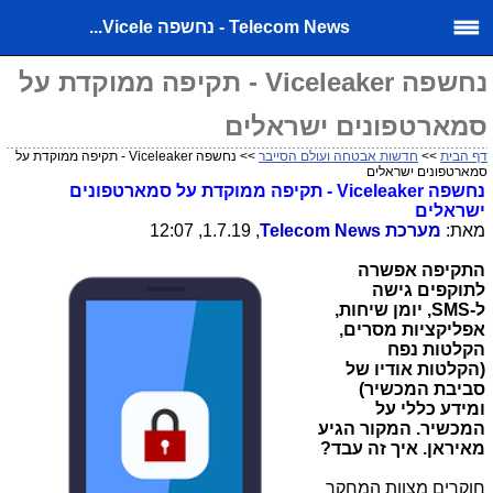
Telecom News - נחשפה Vicele...
נחשפה Viceleaker - תקיפה ממוקדת על
סמארטפונים ישראלים
דף הבית
>>
חדשות אבטחה ועולם הסייבר
>> נחשפה Viceleaker - תקיפה ממוקדת על
סמארטפונים ישראלים
נחשפה Viceleaker - תקיפה ממוקדת על סמארטפונים
ישראלים
מאת:
מערכת
Telecom News
, 1.7.19, 12:07
התקיפה אפשרה
לתוקפים גישה
ל-
SMS
,
יומן שיחות,
אפליקציות מסרים,
הקלטות נפח
(הקלטות אודיו של
סביבת המכשיר)
ומידע כללי על
המכשיר. המקור הגיע
מאיראן. איך זה עבד?
חוקרים מצוות המחקר