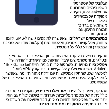
הגלובלי של קספרסקי
חשפו בימיים האחרונים
את
Viceleaker
, תקיפה
ממוקדת על מכשירים
סלולריים של
משתמשים ברחבי
המזרח התיכון, עם
התמקדות
במשתמשים ישראלים,
שאפשרה לתוקפים גישה ל-
SMS
, ליומן
שיחות, אפליקציות מסרים, הקלטות נפח (הקלטות אודיו של סביבת
המכשיר) ומידע כללי על המכשיר.
התקיפה בוצעה בעיקר באמצעות שיתוף אפליקציות בוואטסאפ
ובטלגרם, והמשתמשים קיבלו הודעות עם קישורים להורדה של
אפליקציות מזויפות
, כשהפופולריות ביניהן הייתה
"Sex Game for
Adults"
. משתמש שלחץ על הקישור הוריד קובץ
APK
(חוקי)
למכשיר שלו, שהתקין אפליקציות עם "דלת אחורית", מה שאפשר
לתוקף לקבל שליטה על המכשיר ועל המידע העובר באפליקציות של
המשתמש
.
המחקר, שנערך ע"י
עידו נאור
ו
אלכסיי פירש
, חוקרים בקספרסקי,
כולל ניתוח של מספר אפליקציות אנדרואיד בעלות יכולות גבוהות
יותר מאשר אפליקציות זדוניות רגילות, דבר שהעלה את חשדם כי
מדובר
בתקיפה ממוקדת וממומנת מדינה.