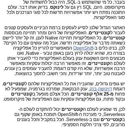
בעבר, כל מי שהשתמש ב-SQL, היה כבול לתשתיות של
מיקרוסופט. היום, SQL רץ גם על
לינוקס
. בדיוק אותו דבר. עולם
התוכנה נפתח ויש יותר אפשרויות חדשות לכל סוגי הצרכנים ולכל
סוגי האפליקציות.
האתגר הגדול שלנו: לסייע לעסקים ברמת הביניים ולעסקים קטנים
לעבור ל
קונטיינרים
. האפליקציות של היום ומחר תהיינה מבוססות
קונטיינרים
. כל האפליקציות תהיינה Native לענן. זה קל יותר ליישם
כשאתה מדבר על אפליקציה חדשה. אבל מה עושים עם כל הקיים?
לכן, בנינו כלים ב-
OpenShift
המאפשרים להריץ כל אפליקציה
בצורה כזו, שהיא יכולה לרוץ בענן באופן טבעי - Native, ואנו
מבצעים היום השקעות ענק בעולם האפליקציות כדי להעביר אותן
לעולם ה
קונטיינרים
. זה מאפשר הרבה יכולות עסקיות ומאפשר
הרבה אפשרויות, שלא היו קודם דוגמת: להעביר עומסים בין עננים,
לאבטח טוב יותר, יותר שרידות, והכי חשוב: לחסוך בהוצאות.
יש גופים גדולים, שהעבירו את כל האפליקציות שלהם ל
קונטיינרים
.
דוגמת
דויטשה-בנק
, ענק הבנקאות, שמרכזו בגרמניה, שמפעיל לא
פחות
מ-25 אלף קונטיינרים
. הכל אצלם מופעל ב
קונטיינרים
ובקוד פתוח, גם אפליקציות עסקיות וגם האפליציות של מיקרוסופט.
לכן, מי שמגיע לעולם ה
קונטיינרים
יכול להתקדם לעולם ה-
Serverless, כי מערכת ה-OpenShift תומכת באופן שקוף גם
ב
קונטיינרים
וגם ב-Serverless. הכל במקביל והכל בעננים
מרובים, לפי צרכי הלקוח הספציפי.