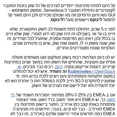
קל היום לפתח פתרונות ייחודיים לצרכים של כל שוק בזכות המעבר
לקונטיינרים ותחילת המעבר ל-Serverless. ממשק המשתמש -
GUI הוא היום הדפדפן וזה מה שכולם מכירים ולכן היום מאוד קל
לתפעל
לינוקס
ויישומים מעל ל
לינוקס
.
לפני כ-5 שנים, התחלנו לתת תשומת לב לשוק התקשורת, שלא
היינו בו עד אז. בשבילנו זה היה שוק לא ידוע לגמרי, שוק שלא היינו
בו בכלל ולכן ראינו כאן הזדמנות עסקית, שתועיל לכל הצדדים. זה
שוק שונה משוק ה-IT, משום שזה שוק ,שיש בו מינוחים שונים,
רגולציות שונות וסטנדרטים אחרים.
יש לנו כיום הצלחות רבות בשוק הטלקום ואנו משתפים פעולה
אפילו עם הענקיות, שהחזיקו את השוק הזה במשך שנים בפתרונות
קנייניים, דוגמת אריקסון ונוקיה.
כיום
, רבים כבר מבינים,
ש-
OpenStack ו-
Kubernetes
זה העתיד
. איש לא יכול להחליט
במקום הלקוחות והמפתחים והם רוצים ללכת בכיוון הזה. מי
שמעוניין להתקדם ל-5G חייב ללכת במסלול הזה כי אחרת הוא לא
יוכל להצליח ולא יוכל ליישם את הצרכים של השוק.
אנו ב-EMEA בין 25% ל-28% ממחזור המכירות השנתי של
רד
האט
. כך, ש-EMEA היא אזור חשוב ברד האט, אזור הצומח
ומתפתח באותו קצב כמו ארה"ב. הפער ביישום פתרונות בין
EMEA לארה"ב - כבר לא קיים, בעבר, חידושים היו מגיעים ל-
EMEA כמה חודשים אחרי היישום שלהם בארה"ב. זה כבר לא