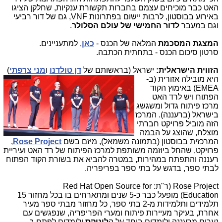
האט כבר מוכיחים עצמם בחברות תקשורת ענקיות, שחלקן הציגו
באירוע בבוסטון, לרבות יישום בפתרונות VNF, גם של דור רביעי
וגם במעבר
לדור החמישי של עולם הסלולר
.
המצגת המסכמת
המלאה של הכנס -
כאן
, למתעניינים.
סרטון סיכום הכנס - בתחתית הכתבה.
הזווית הישראלית:
ישראל (בר
אשותם של
דן טולדנו
ו
מני צרפתי
)
היא מובילה אזורית (ב-
EMEA) באימוץ הקוד
הפתוח ויש לרד האט
מרכז פיתוח גדול ומשגשג
בישראל (ברעננה). המרכז
הזה מוביל פרויקט חברתי
מוצלח, שהוצג על הבמה
המרכזית בבוסטון (בתמונה משמאל), מיזם בשם
Rose Project
,
פרויקט, שהחל ביוזמה משותפת למרכז הפיתוח של רד האט ועיריית
רעננה והתפתח במהירות, במטרה להביא את בשורת הקוד הפתוח
לבתי ספר, בדגש על בתי ספר בפריפריה.
Rose Project (ר"ת: Red Hat Open Source for
Education) מופעל כבר כ-5 שנים ומתארחים בו בכל מחזור 15
תלמידים ותלמידות מ-2 בתי ספר, כל מחזור מבתי ספר מעיר
אחרת, בעיקר מעיירות פיתוח ומערי הפריפריה, שנפגשים עם
נערים מרעננה ולומדים ביחד על ה
לינוקס
ולומדים לפתח ב-