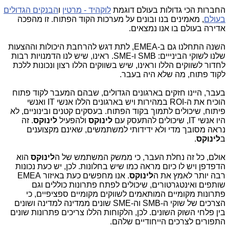
החברות הכי גדולות בעולם דוגמת
לוקהיד - מרטין
ו
הבנקים הגדולים
בעולם
, מאמינים בנו ובונים על מערכות הקוד הפתוח. זו מהפכה
אדירה בעולם בו אנו נמצאים.
השנה התחלנו גם ב-EMEA, לתת דגש להרחבת היכולות וההצעות
שלנו לשוקי הבינייים: SMB ו-SME. ראינו, שיש לנו הדמנויות רבות
לחדור לשווקים הללו וראינו, שיש בשווקים הללו רצון ונכונות ללכת
לקוד פתוח, מה שלא היה בעבר.
בעבר, היינו חזקים בארגונים הגדולים, שבהם המעבר לקוד פתוח
הוכיח את ה-ROI במהירות ויש בארגונים הללו אנשי IT ואנשי
פיתוח, שיכולים לתמוך בקוד הפתוח. בעסקים קטנים ובינוניים, לא
היו אנשי IT, שיכולים להתעסק עם
לינוקס
ולהפעיל
לינוקס
. זה
נראה מסובך מדי ולא ידידותי למשתמשים, שאינם מקצוענים
ב
לינוקס
.
אולם, כל זה נחלת העבר, כי ממשק המשתמש של ה
לינוקס
הוא
הדפדפן ויש לו כיום מראה כמו שיש בחלונות. לכן, יש כעת נכונות
רבה יותר לאמץ את ה
לינוקס
. אנו מחפשים כעת באיזור EMEA
שותפים ואינטגרטורים, שיכולים לפתח פתרונות כוללים וגם
פתרונות מקומיים המותאמים לשווקים מקומיים ספציפיים, כי
הצרכים של שוקי ה-SMB וה-SME שונים ממדינה למדינה ושונים
בין פלחי השוק השונים. לכן, הלקוחות הללו צריכים פתרונות שונים
התפורים לצרכים הייחודיים שלהם.