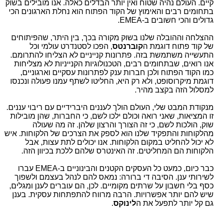
קיים. העולם נהיה שטוח ואין יותר הבדלים כאלה. אנו מובילים בשוק
בתחומים רבים והאימוץ של הקוד הפתוח הוא נחלת הארגונים הכי
גדולים והכי חשובים ב-EMEA.
ההצלחה וההובלה שלנו בשוק מקורה בכך, בין היתר, שהפיתוחים
של קוד פתוח דוגמת ה
קוברנטס
, הפכו לסטנדרט עולמי וכל
התעשייה משתמשת בזה. פתרונות קנייניים לא הצליחו להתרומם.
אנו רואים, שבתחומים רבים, הטכנולוגיות הקנייניות לא מצליחות
כמו הקוד הפתוח ולכן חברות ענק לפתרונות עסקיים וארגוניים,
דוגמת מיקרוסופט, ולא רק היא, החליטו לשתף עמנו פעולה ונכנסו
למסלול הזה בקצב מהיר.
מנקודת המבט שלי, העולם הולך לעננים היברידיים עם ריבוי עננים.
זו המציאות, שאני רואה וכולם ילכו לשם, כי החברות, שהן מובילות
שוק, הולכות לשם, כי זה הצורך והרצון שלהן. זה מה שעולה
מהלקוחות והתפקיד שלנו הוא לספק את הצרכים של הלקוחות. איש
לא יכול להחליט במקום הלקוחות. אנו יכולים לתת עצות, אבל
הלקוחות הם המחליטים. זה האינטרס שלהם ללכת בכיוון הזה.
כבר כיום, כמעט כל העסקים הקטנים והבינוניים ב-EMEA עברו
לשירותי ענן. הסיבה די ברורה: נמאס להם לנהל בעצמם ולשפוך
כסף בלי חשבון על שרתים מקומיים. לכן, הם עוברים לענן ומגלים,
שיש להם יותר אפשרויות. הרבה מרווח להתפתחות עסקית. בענן
גם קל יותר לתפעל את ה
לינוקס
.