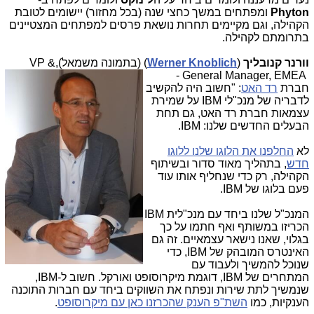
Phyton
ומפתחים במשך כחצי שנה (בכל מחזור) יישומים לטובת
הקהילה, וגם מקיימים תחרות נושאת פרסים למפתחים המצטיינים
בתרומתם לקהילה.
וורנר קנובליך
(
Werner Knoblich
) (בתמ
ונה משמאל),
VP &
-
General Manager, EMEA
חברת
רד האט
: "חשוב היה להקשיב
לדבריה של מנכ"לי IBM על שמירת
עצמאות חברת רד האט, גם תחת
הבעלים החדשים שלנו: IBM.
לא
החלפנו את הלוגו שלנו ללוגו
חדש
, בתהליך מאוד סדור ובשיתוף
הקהילה, רק כדי שנחליף אותו עוד
פעם בלוגו של IBM.
המנכ"ל שלנו ביחד עם מנכ"לית IBM
הכריזו במשותף ואף חתמו על כך
בגלוי, שאנו נישאר עצמאיים. זה גם
האינטרס המובהק של IBM, כדי
שנוכל להמשיך ולעבוד עם
המתחרים של IBM, דוגמת מיקרוסופט ואורקל. חשוב ל-IBM,
שנמשיך לתת שירות ונפתח את השווקים ביחד עם חברות התוכנה
הענקיות, כמו
השת"פ הענק שהכרזנו כאן עם מיקרוסופט
.