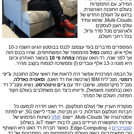
המידע, עם התמקדות
בעולם התוכנה הארגונית,
בדגש על העולם החדש של
Multi-Clouds, שהוא עתיד
עולם הענן לעסקים
ולארגונים מכל סדר גדול,
בכל רחבי העולם.
המספרים מדברים בעד עצמם: לכנס בבוסטון הגיעו השנה כ-10
אלף איש, כמעט
כפול
מהמספר של המשתתפים, שהיו בכנס הזה
אך לפני שנה. רד-האט עצמה
צמחה פי 10
בעשור האחרון וכיום
היא מונה כ-13 אלף עובדים (!) וממשיכה לצמוח בקצב מהיר.
על הבמה המרכזית אפשר היה לראות את ראשי עולם התוכנה:
ג'יני
רומטי
, מנכ"לית IBM (שרכשה את רד האט), ו
סאטיה
נאדלה
,
מנכ"ל מיקרוסופט, שישבו יחד עם
ג'ים וויטהרסט
, נשיא ומנכ"ל רד
האט (בתמונה משמאל), ודיווחו כיצד הם משתלבים בעולם הקוד
הפתוח, העולם של המחר.
מנקודת העניין שלי (עולם הטלקום), רד האט חדרה לכמעט כל
חברות הטלקום הגדולות, כי הן מבינות, שכדי ליישם 5G, יש לפתח
אסטרטגיה של Multi-Clouds, יישום
VNF
כשיטת המימוש של
שירותי התקשורת הניידים בענן, לרבות יישומי IoT, בשילוב
קונטיינרים
ו- Edge-Computing, כאשר חברת רד האט היא השותף
הכי מתאים כיום בשוק העולמי להתפתחות הזו. הפתרונות של רד