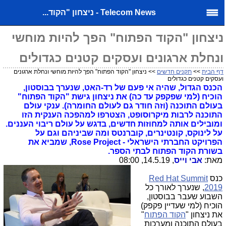
Telecom News - ניצחון "הקוד...
ניצחון "הקוד הפתוח" הפך להיות מוחשי
ונחלת ארגונים ועסקים קטנים כגדולים
דף הבית
>>
תקנים חדשים
>> ניצחון "הקוד הפתוח" הפך להיות מוחשי ונחלת ארגונים
ועסקים קטנים כגדולים
הכנס הגדול, שהיה אי פעם של רד-האט, שנערך בבוסטון,
הוכיח (למי שפקפק עד כה) את ניצחון גישת "הקוד הפתוח"
בעולם התוכנה (וזה חודר גם לעולם החומרה). ענקי עולם
התוכנה לרבות מיקרוסופט, הצטרפו למהפכה הענקית הזו
ומובילים אותה למחוזות חדשים, בדגש על עולם ריבוי העננים.
על לינוקס, קונטינרים, קוברנטס ומה שביניהם וגם על
הפרויקט החברתי הישראלי - Rose Project, שמביא את
בשורת הקוד הפתוח לבתי הספר.
מאת:
אבי וייס
, 14.5.19, 08:00
כנס
Red Hat Summit
2019
, שנערך לאורך כל
השבוע שעבר בבוסטון,
הוכיח (למי שעדיין פקפק)
את ניצחון "
הקוד הפתוח
"
בעולם התוכנה ומערכות