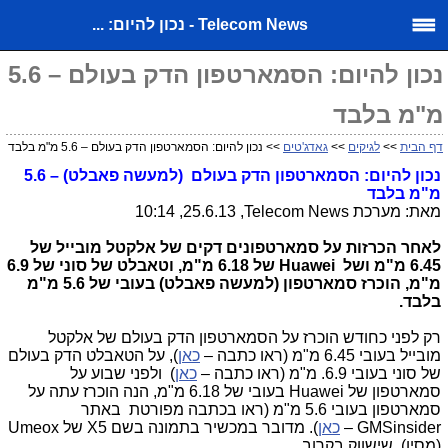
Telecom News - נכון להיום: ...
נכון להיום: הסמארטפון הדק בעולם – 5.6
מ"מ בלבד
דף הבית
>>
לגיקים
>>
גאדג'טים
>> נכון להיום: הסמארטפון הדק בעולם – 5.6 מ"מ בלבד
נכון להיום: הסמארטפון הדק בעולם (למעשה פאבלט) – 5.6
מ"מ בלבד
מאת: מערכת
Telecom News
, 25.6.13, 10:14
לאחר הכרזות על סמארטפונים דקים של אלקטל מובייל של
6.45 מ"מ ושל
Huawei
של 6.18 מ"מ, וטאבלט של סוני של 6.9
מ"מ, הוכרז סמארטפון (למעשה פאבלט) בעובי של 5.6 מ"מ
בלבד.
רק לפני כחודש הוכרז על הסמארטפון הדק בעולם של אלקטל
מובייל בעובי 6.45 מ"מ (ראו כתבה –
כאן
), על הטאבלט הדק בעולם
של סוני בעובי 6.9. מ"מ (ראו כתבה –
כאן
) ולפני שבוע על
סמארטפון של
Huawei
בעובי של 6.18 מ"מ, הנה הוכרז עתה על
סמארטפון בעובי 5.6 מ"מ (ראו בכתבה מפורטת באתר
GMSinsider
–
כאן
). מדובר במכשיר בתמונה בשם
X5
של
Umeox
(מסין), שישווק בקרוב.