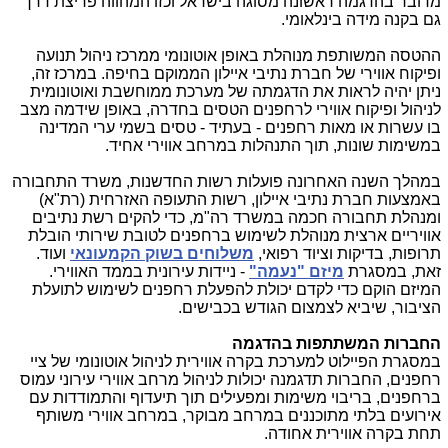
מדובר בהדגמה ראשונה מסוגה בישראל וכזו המהווה פריצת דרך
גם בקנה מידה בינלאומי.
ההטסה המשותפת מנוהלת באופן אוטונומי ממרכז ניהול תנועה
ופיקוח אווירי של חברת נתיבי איילון הממוקם בחיפה. במרכז זה,
ניתן יהיה לראות את הדגמתה של מערכת ממוחשבת ואוטונומית
לניהול ופיקוח אווירי לרחפנים הטסים בחדרה, באופן שידמה מצב
בו עשרות או מאות רחפנים - בעתיד - טסים בשמי ערי המדינה
במשימות שונות, תוך התנהלות במרחב אווירי אחיד.
במהלך השנה האחרונה פועלות רשות החדשנות, משרד התחבורה
באמצעות חברת נתיבי איילון, רשות התעופה האזרחית (רת"א)
ומנהלת תחבורה חכמה במשרד רה"מ, כדי להקים רשת נתיבים
אוויריים ארצית מנוהלת לשימוש ברחפנים לטובת שירותי הובלת
תרופות, בדיקות וציוד רפואי,
משלוחים בשוק הקמעונאי
ועוד.
זאת, במסגרת
מיזם "נעמה"
- ניידות עירונית בממד האווירי.
המיזם הוקם כדי לקדם יכולת להפעלת רחפנים לשימוש לתועלת
הציבור, שיביא לצמצום הגודש בכבישים.
החברות המשתתפות בהדגמה
במסגרת הפיילוט למערכת בקרה אווירית לניהול אוטונומי של ציי
רחפנים, החברות תדגמנה יכולות לניהול מרחב אווירי עירוני עמוס
ברחפנים, בריבוי משימות ומפעילים תוך תיעדוף והתמודדות עם
אירועים בלתי מתוכננים במרחב מבוקר,
במרחב אווירי משותף
תחת בקרה אווירית אחודה.