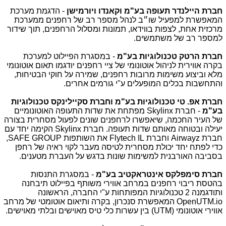
חברת היילנדר תעופה בע"מ וקאנדו ויורמישן
- הדגמת מערכת
המאפשרת למפעיל שו״ב לנהל מספר רב של רחפנים ממערכת
מרכזית אחת, לצפות בווידאו, תמונות ומסלול הרחפנים, תוך שידור
למספר רב של משתמשים.
חברת הרטק טכנולוגיות בע"מ
-
במסגרת הפיילוט למערכת
בקרה אווירית לניהול אוטונומי של ציי רחפנים יודגמו
תאום אוטונומי
מלא וביצוע משימות מרובות רחפנים, שמירה על חוקי הבטיחות,
והתחשבות בכלים המופעלים ע"י גורמים אחרים.
חברת אפ. טי טכנולוגיות בע
"
מ וחברת סקיילינקס טכנולוגיות
בע
"
מ
- חברת
Skylinx
מפתחת את שדות התעופה האוטונומיים
של העיר החכמה, שיאפשרו לרחפנים שונים לפעול מסחרית בצורה
יעילה ובטוחה מאותם שדות תעופה. חברת
Skylinx
הקימה יחד עם
חברת
Airwayz
וחברת
Flytech IL
את השותפות
SAFE GROUP
,
כדי לפתח יחד יכולת מסחרית לטיסה מעבר לקוי ראיה של רחפן
בסביבה האורבנית למשימות שונות בדגש על העברת מטענים.
חברת סימפלקס אינטראקטיב בע"מ
- במסגרת
התנסות
בהטסת ריבוי רחפנים במרחב אווירי משותף
בפיילוט תיבחנה
ותודגמנה 2 טכנולוגיות המפותחות ע"י החברה, הראשונה
OpenUTM.io
המאפשרת סנכרון, בקרה ותיאום אוטומטי של מרחב
אווירי אוטונומי (
UTM
) בין עשרות כלי טיס מאוישים ובלתי מאוישים.