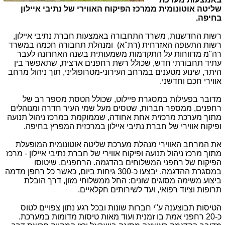
שליטה אוטונומית ממרכז הפיקוח האווירי של נתיבי איילון
בחיפה.
רשות החדשנות, משרד התחבורה באמצעות חברת נתיבי איילון,
רשות התעופה האזרחית (רת"א) ומנהלת תחבורה חכמה במשרד
רה"מ מדווחות על התקדמות משמעותית בשנה האחרונה לעבר
עתיד תחבורתי חדש, שכולל רשת רחפנים ארצית, שתאפשר בין
היתר, שינוע מטענים במרחב העירוני-מטרופוליני, תוך ניהול מרחב
אווירי חכם וחדשני.
מדובר בפעילות במסגרת פיילוט, שכולל הטסת מספר רב של
רחפנים, ממספר חברות, שטסים מעל שמי העיר חדרה ומנוהלים
מתוך מערכת מרכזית אחת אחודה, שממוקמת במרכז ניהול תנועה
ופיקוח אווירי של חברת נתיבי איילון במרכזית המפרץ בחיפה.
את המרחב האווירי מנהלת מערכת שליטה אוטונומית המופעלת
מתוך מרכז ניהול תנועה ופיקוח אווירי של חברת נתיבי איילון - מרכז
הפיקוח של רחפני המשלוחים בהדגמה. הרחפנים, שיטוסו
במסגרת ההדגמה, יבצעו כ-300 גיחות ביום, כאשר כל רחפן מדמה
ביצוע משימה מסוגים שונים: החל ממשלוחי מזון, דרך הובלת
תרופות וציוד רפואי, ועד לשירותים חקלאיים.
הטיסות תבוצענה ע"י חברות שונות ובכל רגע נתון צפויים לטוס
כ-20 רחפני אמת בו זמנית ועוד מאות טיסות מדומות במערכת.