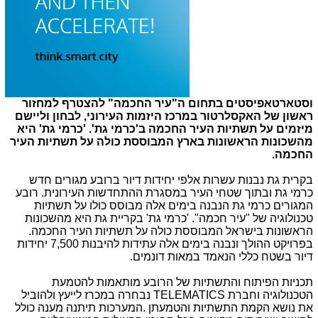
וסטארטאפיסטים
בתחום ה"עיר החכמה" להצטרף למחזור
ראשון של האקסלרטור במרכז היזמות העירוני, לבחון וליישם
מיזמים על תשתיות העיר החכמה ב'כרמי גת'. 'כרמי גת' היא
מהשכונות הראשונות בארץ המבוססת כולה על תשתיות העיר
החכמה.
בקרית גת נבנות עשרות אלפי יחידות דיור ברובע מגורים חדש
כרמי גת ובתוך שטחי העיר במסגרת ההתחדשות העירונית. רובע
המגורים כרמי גת הנבנה בימים אלה מבוסס כולו על תשתיות
טכנולוגיה של "עיר חכמה". 'כרמי גת' בקריית גת היא מהשכונות
הראשונות בישראל המבוססת כולה על תשתיות העיר החכמה.
בפרויקט ההולך ונבנה בימים אלה עתידות להיבנות 7,500 יחידות
דיור בשטח כללי הנאמד במאות דונמים.
תכניות הפיתוח והתשתיות של הרובע מותאמות להטמעת
הטכנולוגיה וחברת
TELEMATICS
נבחרה במכרז לייעץ ולהוביל
את נושא הקמת התשתיות והטמעתן .המערכות תיתנה מענה כולל