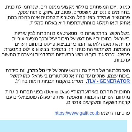
כמו כן, יזכו המשתתפים ללווי מקצועי ממנטורים, שנרתמו לתוכנית,
בתחומים פיננסיים, משפטיים, פטנטים, שיווק, פיתוח עסקי,
פרזנטציה ועמידה בפני קהל. הצטרפות לתכנית אינה כרוכה במתן
אחזקות או תמלוגים וההשתתפות היא בעלות סמלית.
בשל הקושי בהתקשרות בין סטארטאפים וחברות לבין עיריות
בישראל, בתוכנית יושם דגש על חיבור יעיל ובכך מציעה עיריית
קריית גת מענה לאתגר המרכזי בביצוע פיילוט בתחום הערים
החכמות. משתתפי התוכנית ייהנו בתמיכה בביצוע פיילוט במסגרת
פרויקט 'כרמי גת' תוך שימוש בתשתיות מתקדמות ומערכות מחשוב
עדכניות.
האקסלרטור של קרית גת
GatIT
ינוהל על ידי
טל כתרן
, יזם סידרתי
בזכות עצמו, שהקים עד כה 7 אקסלרטורים בישראל כמו למשל
TLV - GENERATOR
, ומסייע בהקמת תכניות דומות בחו"ל.
התוכנית תחתם באירוע דמו דיי
Demo Day)
) בפני חברות בוגרות
מתחום הערים החכמות, ותאפשר שיתופי פעולה פוטנציאליים עם
קרנות השקעה ומשקיעים פרטיים.
פרטים והרשמה:
https://www.gatit.co.il