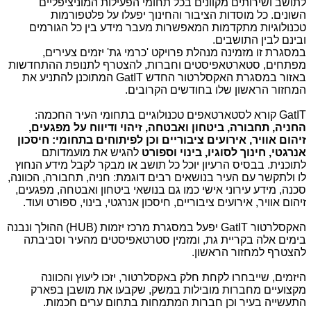
לתושב ושירותים מקוונים בכל תחומי הפעילות המוניציפליים
השונים. כל מוסדות הציבור והחינוך יפעלו על פלטפורמות
טכנולוגיות מתקדמות המאפשרות מעבר מידע בין כל הגורמים
ובינם לבין התושבים.
במסגרת זו מזמינה מנהלת פרויקט 'כרמי גת' יזמים צעירים,
מפתחים, סטארטאפיסטים וחברות, להצטרף לתנופת ההתחדשות
באזור במסגרת האקסלרטור החדש
GatIT
המתוכנן להתניע את
המחזור הראשון שלו בחודשים הקרובים.
GatIT
קורא לסטארטאפים טכנולוגיים בתחומי העיר החכמה:
החניה, תחבורה, ביטחון ואבטחה, זיהוי ודיווח על מפגעים,
זיהום אוויר, אירועים ציבוריים וכן לפיתוחים בתחומי: חיסכון
אנרגטי, חינוך לסוגיו, בינוי וספורט
להגיש את מועמדותם
לתוכנית. בבסיס הרעיון יוכל כל תושב או מבקר לקבל מידע הנחוץ
לו ולתקשר עם העיר בנושאים רבים דוגמת: חניה, תחבורה, הכוונה,
סכנה, מידע עירוני אישי כמו גם בנושאי ביטחון ואבטחה, מפגעים,
זיהום אוויר, אירועים ציבוריים, חיסכון אנרגטי, בינוי, ספורט ועוד.
האקסלרטור
GatIT
יפעל במסגרת מרכז יזמות
HUB)
) ההולך ונבנה
בימים אלה בקריית גת, ומזמין סטרטאפיסטים מהעיר וסביבתה
להצטרף למחזור הראשון.
היזמים, שייבחרו לקחת חלק באקסלרטור, יזכו ליעוץ והכוונה
מקצועיים מחברות מובילות במשק, שקבעו את מושבן בפארק
התעשייה בעיר וכן חברות המתמחות בתחום ערים חכמות.