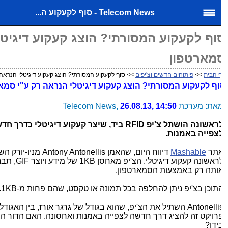
Telecom News - סוף לקעקוע ה...
וף לקעקוע המסורתי? הוצג קעקוע דיגיטלי
מארטפון
 הבית
>>
פיתוחים חדשים וצ'יפים
>> סוף לקעקוע המסורתי? הוצג קעקוע דיגיטלי הנראה רק
וף לקעקוע המסורתי? הוצג קעקוע דיגיטלי הנראה רק ע"י סמארט
את: מערכת Telecom News
26.08.13, 14:50
,
לראשונה הושתל צ'יפ RFID ביד, שיצר קעקוע דיגיטלי כדרך חדש
צפייה באמנות.
תר
Mashable
לראשונה קעקוע דיגיטל
ותה רק באמצעות הסמארטפון.
תוכן בצ'יפ ניתן להחלפה בכל תמונה או טקסט, שהם פחות מ-1KB.
Antonellis השתיל את הצ'יפ, שהוא בגודל של גרגר אורז, בין האגו
ידו?