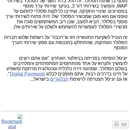
מוסף ברשתות הסלולר. זה החל בדור השני של הסלולר בשירותי
WAP, והמשיך בשירותי דור 3, בעיקר שירותי ערך מוסף
במסרונים. שינויי החקיקה, שחייבו כל לקוח סלולרי לחתום על
טופס אם הוא מוכן שמכשיר הסלולר שלו יהיה פתוח לשירותי ערך
מוסף בסלולר, הביא למצב, שבו רוב המשתמשים סגרו את
מכשירי הסלולר לאפשרות להשתמש ולשלם על שירותים אלו.
זה הוביל לשקיעת התעשייה הזו ש"רכבה" על רשתות שלוש חברות
הסלולר הוותיקות, שהתחלקו בהכנסות עם ספקי שירותי הערך
המוסף.
יוניסל הוסיפה בפנייתה בניוזלטר האחרון: "אם אתם רוצים
להמשיך ולקרוא על אחד מהתחומים המתפתחים והמלהיבים
בעולם הסלולר, שמהווה זירה כלכלית וטכנולוגית מרתקת ומשפיע
על חיינו בדרכים רבות, אתם מוזמנים לבלוג
Digital Payments
".
אז גם יוניסל הצטרפה לרשימת
הבלוגרים
בישראל...