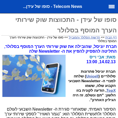
Telecom News - סופו של עידן...
סופו של עידן - התכווצות שוק שירותי
הערך המוסף בסלולר
דף הבית
>>
חדשות הסלולר והמובייל
>> סופו של עידן - התכווצות שוק שירותי הערך
המוסף בסלולר
חברת יוניסל, שהובילה את שוק שירותי הערך המוסף בסלולר,
החליטה להפסיק להפיץ את ה- Newsletter שלה
מאת: אבי וייס
14.02.13, 13:00
חברת יוניסל פתרונות
סלולריים (
Unicell
) שלחה
למנויי ה- Newsletter השבועי
הקבוע שלה, ששמו
TopX
, הודעה לקונית בזו
הלשון: "תם ונשלם. זה היה
הגיליון האחרון".
הסיפור האמיתי, שמאחורי סגירת ה- Newsletter השבועי לעולם
הסלולר ולתעשיית הסלולר הוא: "נגמר האוויר" לספקי שירותי ערך