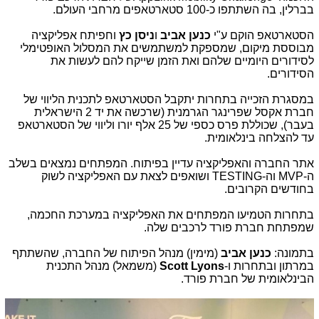
בברלין, בה השתתפו כ-100 סטארטאפים מרחבי העולם.
הסטארטאפ הוקם ע"י
כנען אביב
ו
ניסן כץ
וחפיתח אפליקציה
מבוססת מיקום, שמספקת למשתמשים את המסלול האופטימלי
לסידורים היומיים שלהם ואת הזמן שייקח להם לעשות את
הסידורים.
במסגרת הזכייה בתחרות יתקבל הסטארטאפ לתכנית הליווי של
חברת אקסל שפרינגר הגרמנית (שרכשה את יד 2 הישראלית
בעבר), שכוללת פרס כספי של 25 אלף יורו וליווי של הסטארטאפ
עד להצלחה בינלאומית.
אתר החברה והאפליקציה עדיין בפיתוח. המפתחים נמצאים בשלב
ה-
MVP
וה
TESTING-
ושואפים לצאת עם האפליקציה לשוק
בחודשים הקרובים.
בתחרות הטמיעו המפתחים את האפליקציה במערכת החכמה,
שמפתחת חברת פורד לרכבים שלה.
בתמונה:
כנען אביב
(מימין) מנהל הפיתוח של החברה, שהשתתף
במרתון ובתחרות ו-
Scott Lyons
(משמאל) מנהל התכנית
הבינלאומית של חברת פורד.