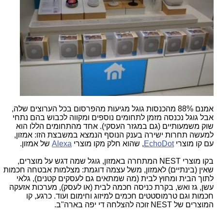
אמנם 88% מהכנסות גוגל מגיעות מהפרסום בכל הערוצים שלה,
אבל גוגל נכנסה מזמן לתחומים נוספים ומקווה לכבוש בהם נתחי
שוק משמעותיים (גם במגזר העסקי). אחד מהתחומים הללו הוא
למעשה תחרות ישירה בענק הנוסף הנמצא במשבצת הזו: אמזון,
עם קו מוצרי
EchoDot
, שהוא חלק מקו מוצרי
Alexa
של אמזון.
בקו מוצרי NEST המתחרה באמזון, גוגל שמה דגש על מוצרים,
שאין (בינתיים) לאמזון, משל עצמה דוגמת: מצלמות אבטחה חכמות
לתוך הבית ומחוץ לבית (מה שמתאים גם לעסקים קטנים), גלאי
עשן, גז ואש, בקרת כניסה חכמה לבית (או לעסק), מערכות אזעקה
חכמות וגם טרמוסטטים חכמים למיזוג וחימום ועוד. כרגע, קו
המוצרים של NEST זוכה להצלחה די יפה בארה"ב.