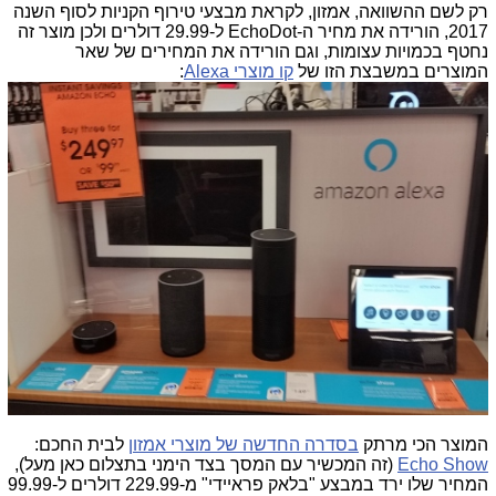
רק לשם ההשוואה, אמזון, לקראת מבצעי טירוף הקניות לסוף השנה
2017, הורידה את מחיר ה-EchoDot ל-29.99 דולרים ולכן מוצר זה
נחטף בכמויות עצומות, וגם הורידה את המחירים של שאר
המוצרים במשבצת הזו של
קו מוצרי Alexa
:
המוצר הכי מרתק
בסדרה החדשה של מוצרי אמזון
לבית החכם:
Echo Show
(זה המכשיר עם המסך בצד הימני בתצלום כאן מעל),
המחיר שלו ירד במבצע "בלאק פראיידי" מ-229.99 דולרים ל-99.99