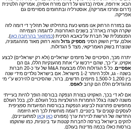
הבא: אירופה, אסיה (בדגש על דרום מזרח אסיה), אמריקה הלטינית
(דרום ומרכז אמריקה), אוסטרליה ובתחומים מסויימים גם
אפריקה.
גם במזרח הרחוק אנו ממש כעת בתחילתו של תהליך די דומה לזה
שקרה וקורה בארה"ב בשנים האחרונות. לדוגמה: הצמיחה
הפנומנלית של חברת עליבאבא הסינית (
כמתואר בהרחבה כאן
).
אולם, עדיין השוק הסיני
מספיק גדול
והוא רחוק מאוד מההגמוניה,
שנוצרת בשוק האמריקאי, מצד 5 הגדולות.
יתרה מכך, הסיכויים של מיזמים ישראליים (ולא רק ישראליים) לבצע
אקזיט, ע"י כך, שהם יירכשו ע"י אחת מהענקיות הללו, גם הם
אפסיים
. כל 5 הגדולות הללו מבצעות M&A של עד כ-20 חברות
בשנה - גג, ולכל היותר 1-2 מישראל. אם בישראל נולדים מידי שנה
בין 1,200 ל-1,500 מיזמים חדשים, ברור, שהסיכויים להירכש ע"י מי
מהגדולים הללו הם קרוב
לאפס
.
אם לא די בכך, האקזיט בצורת הנפקה בבורסה הופך להיות בעיייתי
משנה לשנה בגלל החמרות הרגולציות בכל העולם. לכן, בכל העולם
מחפשים פתרונות לביצוע הנפקות בבורסות המיועדות ספציפית
לעסקים קטנים עד בינוניים. דוגמה מוחשית לכך היא היוזמה
החדשה של הרשות לניירות ערך (מפורט
כאן
ו
כאן
למתעניינים),
להקים בישראל בורסה לחברות קטנות עד בינוניות, כמו שהוקמו
בורסות כאלו בכמה מדינות בעולם.