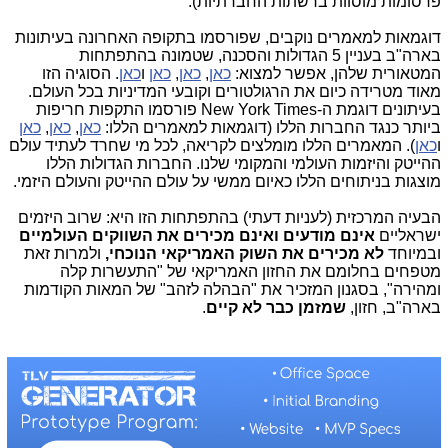
פרסומות מוסוות ברשתות החברתיות).
דוגמאות למאמרים נוקבים, שפורסמו בתקופה האחרונה בעיתונות
בארה"ב בעניין 5 הגדולות והסכנה, שטמונה בהתפתחות
המטאורית שלהן, אפשר למצוא:
כאן
,
כאן
,
כאן
ו
כאן
. הסוגיה הזו
מאוד מטרידה כיום את הרגולטורים וקובעי המדיניות בכל העולם.
בעיתונים דוגמת ה-New York Times פורסמו התקפות חריפות
ביותר כנגד החברות הללו (דוגמאות למאמרים הללו:
כאן
,
כאן
,
כאן
ו
כאן
). המאמרים הללו מומלצים לקריאה, לכל מי שחרד לעתיד עולם
ההייטק והיזמות העולמי והמקומי שלנו. החברות הגדולות הללו
מוצגות בניתוחים הללו כאיום ממשי על עולם ההייטק והעולם היזמי.
הבעיה המרכזית (לעניות דעתי) בהתפתחות הזו היא: שרוב היזמים
ישראליים
אינם מודעים ואינם מכירים את השווקים העולמיים
ובמיוחד
לא מכירים את השוק האמריקאי הנוכחי,
ולמרות זאת
מטפחים בחלומם את החזון האמריקאי של "התעשרות קלה
ומהירה", בסגנון המזכיר את "הבהלה לזהב" של המאות הקודמות
בארה"ב, חזון,
שמזמן כבר
לא קיים
.