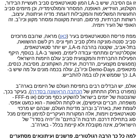
זו גם הסיבה, שיש ב-LA המון סטארטאפים סביב תעשיית הבידור,
הקולנוע, הווידיאו, האופנה, המסחר והמולטימדיה, וכן מיזמים סביב
התעשיות המשלימות והמקבילות דוגמת: מדיה ועיתונות, עיצוב,
רשתות חברתיות, פרסום, חנויות מקוונות ומסחר מקוון וכיו"ב. זה
האופי של העיר ויזמיה.
מפת פריסת הסטארטאפים בעיר (
כאן
) מראה, שרובם מרוכזים
סביב סנטה-מוניקה וחלק סביב חוף וניס. רק לשם ההשוואה,
בתל-אביב, שקטנה בהרבה מ-LA, יש יותר סטארטאפים,
אקסלרטורים ומתחמי עבודה ליזמים, מאשר ב-LA. בנוסף, היקף
הפעילות החברתית והמקצועית סביב עולם היזמות הישראלי
(מפגשים מקצועיים, הדרכות, ועידות, האקתונים, מסיבות, כנסים,
מיטאפים, Demo-Days וכיו"ב), עולה בכמה מונים על מה שיש ב-
LA. כך שממש אין לנו במה להתבייש.
אולם, יש הבדלים רבים בתפיסת העולם של היזמים בארה"ב
(מפורט בחלק התחתון של
הכתבה הראשונה בסדרה
), בעיקר בכך,
שהנכונות של יזמים בישראל להשקיע כסף מכיסם (או מ-FFF -
משפחה, חברים וטיפשים), או לקחת הלוואות - הוא כמעט אפסי.
לעומת זאת, בארה"ב וברוב מדינות העולם, שבהם יש מרכזי
סטארטאפים ויזמות, אלה המקורות העיקריים למימון מיזמים מכל
סוג בתחילת דרכם. תרבות ה"בחינם" וה"יהיה בסדר" של
הישראלים, אינה מקובלת ולא קיימת בכלל - בארה"ב.
למה כל כך הרבה רגולטורים, פרשנים ועיתונאים מסתערים