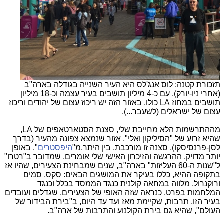
תזכורת קטנה: לוס אנג'לס היא העיר השנייה בגודלה בארה"ב
(אחרי ניו-יורק), עם כ-4 מיליון תושבים בעיר עצמה וכ-18 מיליון
תושבים במחוז LA כולו. באזור הזה יש ריכוז עצום של יהודים וריכוז
עצום של ישראלים (לשעבר...).
מההתרשמות הלא מחייבת שלי, סצנת הסטארטאפים של LA,
שהיא זרוע של "הסיליקון ואלי", אזור שנמצא צפונה מהעיר (בדרך
לסן-פרנסיסקו), סצנה זו מורכבת, בין היתר,מ"
היפסטרים
". באופן
יותר מדויק, ההרגשה והזיכרון האישי שלי אומרים, שמדובר ב"רטרו"
ל"שנות ה-60 העליזות" בארה"ב, שנים שמבחינת הצעירים, שהיו אז
בתקופה ההיא, כללו בעיקר את המושגים הבאים: סקס, סמים
ורוקנרול, מלווה במחאה קולנית כנגד הממסד בכלל וכנגד
המלחמות בפרט. כנראה שזה האופי של הצעירים, שגדלים ועובדים
בעיר הזו, תרבות, שקיימת מאז ועד עד היום, ב"בירת הבידור של
העולם", שהיא גם בירת הקולנוע והתרבות של ארה"ב.