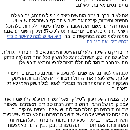
מתפרנסים מאובר, תיעלם...
אם לא די בכך, דוגמה מוחשית כיצד מונופול מתנהג, גם בעולם
ההייטק והיזמות, קיבלנו אך בשבוע החולף, כשהתגלה ש-Uber
הסתירה יותר משנה את העובדה,
שכל
רשימת הלקוחות שלה וכל
רשימת הנהגים, שעובדים עבורה (סה"כ כ-57 מיליון רשומות) נגנבה
ממנה לפני כשנה במתקפת סייבר, ו
היא אף שילמה להאקרים כדי
"להשתיק" את הגניבה
...
זה בדיוק מה שיקרה לעולם ההייטק והיזמות, אם 5 החברות הגדולות
של עולם ההייטק, תשתלטנה על כל השוק בכל התחומים (וזה בדיוק
מה שהחברות הגדולות הללו רוצות לבצע ומבצעות בפועל).
לכן, הרגולטורים, הפרשנים ולא מעט עיתונאים, כותבים בחריפות
על כך, שיש לעצור את הגידול המטורף הזה של חברות ההייטק
הענקיות, כי ההתפתחות הזו מובילה לאסון לכל השוק היזמי לא רק
בארה"ב.
כך, הצמיחה של רעיון ה"סיליקון ואלי" עשויה או עלולה להשמיד את
עצם קיומו של הרעיון החשוב הזה. רבים סבורים ומאמינים, שאסור
שהיזמות תהיה רק נחלת הגדולות, שיש להן "כיסים עמוקים" והן
מסוגלות להשפיע על ממשלות ועל הבחירות (זה לא מקרי שיש כעת
חקירות בארה"ב, על השפעת הרשתות החברתיות על הבחירות
האחרונות והאם רוסיה הייתה מעורבת בכך, בין היתר, באמצעות