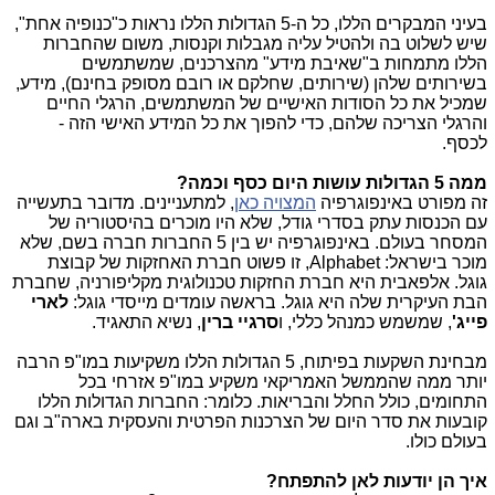
בעיני המבקרים הללו, כל ה-5 הגדולות הללו נראות כ"כנופיה אחת",
שיש לשלוט בה ולהטיל עליה מגבלות וקנסות, משום שהחברות
הללו מתמחות ב"שאיבת מידע" מהצרכנים, שמשתמשים
בשירותים שלהן (שירותים, שחלקם או רובם מסופק בחינם), מידע,
שמכיל את כל הסודות האישיים של המשתמשים, הרגלי החיים
והרגלי הצריכה שלהם, כדי להפוך את כל המידע האישי הזה -
לכסף.
ממה 5 הגדולות עושות היום כסף וכמה?
זה מפורט באינפוגרפיה
המצויה כאן
, למתעניינים. מדובר בתעשייה
עם הכנסות עתק בסדרי גודל, שלא היו מוכרים בהיסטוריה של
המסחר בעולם. באינפוגרפיה יש בין 5 החברות חברה בשם, שלא
מוכר בישראל: Alphabet, זו פשוט חברת האחזקות של קבוצת
גוגל. אלפאבית היא חברת החזקות טכנולוגית מקליפורניה, שחברת
הבת העיקרית שלה היא גוגל. בראשה עומדים מייסדי גוגל:
לארי
פייג'
, שמשמש כמנהל כללי, ו
סרגיי ברין
, נשיא התאגיד.
מבחינת השקעות בפיתוח, 5 הגדולות הללו משקיעות במו"פ הרבה
יותר ממה שהממשל האמריקאי משקיע במו"פ אזרחי בכל
התחומים, כולל החלל והבריאות. כלומר: החברות הגדולות הללו
קובעות את סדר היום של הצרכנות הפרטית והעסקית בארה"ב וגם
בעולם כולו.
איך הן יודעות לאן להתפתח?