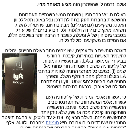
אולם, נדמה לי שהפתרון הזה
מגיע מאוחר מדי
.
בעולם ה-VC כבר הכיוון השתנה ממש בשנתיים האחרונות:
ההשקעות בחברות הזנק בתחילת דרכן נפל באופן תלול לכיוון
האפס. משקיעים (גם אנג'לים) מבינים היום, שהיכולת להשיג
תשואה מאקזיטים ירדה תלולות, ולכן הם עוברים להשקיע רק
בסבבי גיוס הון של A ומעלה, כשברור הרבה יותר בשלבים הללו,
אם המיזם בו משקיעים יכול להצליח.
דוגמה מוחשית כיצד ענקים, שצומחים מהר בעולם ההייטק, יכולים
להשמ
יד תעשיות במהירות, קיבלתי החודש
בביקורי הממושך ב-LA. רוב תעשיית המוניות
של קליפורניה פשוט הושמדה, תוך פחות מ-3
שנים (!). כמעט כל מפרצי החניה למוניות ברחבי
LA בוטלו ובחלק מהם הוחלף השלט ומפרץ
החניה שמור כיום לנהגי Uber ו-Lyft (המתחרה
הגדולה של אובר), כנראה בתצלום משמאל.
כך, עשרות אלפי המוניות של קליפורניה (עם
עשרות אלפי המשפחות, שהתפרנסו סביב
התעשייה הזו) פשוט נעלמו ואינם. התעשייה
הוותיקה הזו קיבלה מכה אנושה, שלא ניתן יותר
להתאושש ממנה. בשלב הבא (מ- 2019 עד 2021ׂׂׂׂ), אובר גם תיפטר
מהנהגים שעובדים כיום עבורה: היא
הזמינה
מחברת וולוו 24 אלף
"מכוניות אוטונומיות", כך שגם הפרנסה של הנהגים שכיום