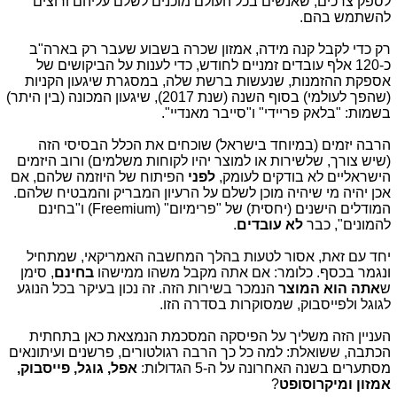
לספק צרכים, שאנשים בכל העולם מוכנים לשלם עליהם ורוצים
להשתמש בהם.
רק כדי לקבל קנה מידה, אמזון שכרה בשבוע שעבר רק בארה"ב
כ-120 אלף עובדים זמניים לחודש, כדי לענות על הביקושים של
אספקת ההזמנות, שנעשות ברשת שלה, במסגרת שיגעון הקניות
(שהפך לעולמי) בסוף השנה (שנת 2017), שיגעון המכונה (בין היתר)
בשמות: "בלאק פריידי" ו"סייבר מאנדיי".
הרבה יזמים (במיוחד בישראל) שוכחים את הכלל הבסיסי הזה
(שיש צורך, שלשירות או למוצר יהיו לקוחות משלמים) ורוב היזמים
הישראליים לא בודקים לעומק,
לפני
הפיתוח של היוזמה שלהם, אם
אכן יהיה מי שיהיה מוכן לשלם על הרעיון המבריק והמבטיח שלהם.
המודלים הישנים (יחסית) של "פרימיום" (Freemium) ו"בחינם
להמונים", כבר
לא עובדים
.
יחד עם זאת, אסור לטעות בהלך המחשבה האמריקאי, שמתחיל
ונגמר בכסף. כלומר: אם אתה מקבל משהו ממישהו
בחינם
, סימן
ש
אתה
הוא המוצר
הנמכר בשירות הזה. זה נכון בעיקר בכל הנוגע
לגוגל ולפייסבוק, שמסוקרות בסדרה הזו.
העניין הזה משליך על הפיסקה המסכמת הנמצאת כאן בתחתית
הכתבה, ששואלת: למה כל כך הרבה רגולטורים, פרשנים ועיתונאים
מסתערים בשנה האחרונה על ה-5 הגדולות:
אפל, גוגל, פייסבוק,
אמזון ומיקרוסופט
?