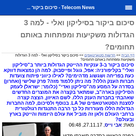
Telecom News - סיכום ביקור ...
סיכום ביקור בסיליקון ואלי - למה 3
הגדולות משקיעות ומפתחות באותם
תחומים?
דף הבית
>>
חדשות סטארטאפים
>> סיכום ביקור בסיליקון ואלי - למה 3 הגדולות
משקיעות ומפתחות באותם תחומים?
סיכום ביקור ב-3 ענקיות ההייטק הגדולות ביותר ב"סיליקון
ואלי" בקליפורניה: אפל, גוגל ופייסבוק. למה הן נמצאות דווקא
כעת בפריחה ושגשוג מדהימים? לאילו כיווני פיתוח צועדות
חברות הענק הללו? מה ניתן ללמוד מזה? פרק שלישי (ואחרון)
בסדרה על המסע מה"סיליקון ואדי" (כלומר: ישראל) לעמק
הסיליקון בארה"ב, שמתאר בקצרה את המוצרים החדשים
שאהבתי בחברות הענק הללו. לשם האיזון, הצצה קצרה
לסצנת הסטארטאפים של LA. בנוסף ולסיכום, למה החברות
הגדולות הללו מעוררות כל כך הרבה התנגדות רגולטורית
ברחבי העולם ולאן זה מוביל את עולם היזמות והייטק בארץ
ובעולם?
מאת:
אבי וייס
, 27.11.17, 06:48
בפרק הראשון בסדרה תיארתי מדוע