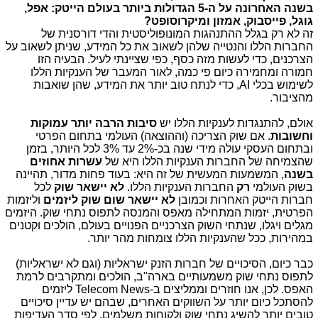
בשנה האחרונה על ה-5 הגדולות ביותר בעולם הייטק: אפל,
גוגל, פייסבוק, אמזון ומיקרוסופט?
זה לא רק בגלל ההתנהגות המונופוליסטית והדי דורסנית של
החברות הללו והנטייה שלהן לשאוב את כל המידע, שניתן לשאוב על
הצרכנים, כדי לעשות מזה כסף, כפי שציינתי לעיל. הבעיה הזו
חמורה ומחמירה כיום פי כמה, לאור המעבר של הענקיות הללו
לשימוש בכלי AI, כדי לנתח טוב יותר את המידע, שהן שואבות
מהציבור.
אולם, להתנגדות לענקיות הללו יש
סיבות הרבה יותר עמוקות
וחשובות
. אם שוק הצריכה (וההוצאה) העולמי בתחום הפרטי
ובתחום העסקי עולה מידי שנה בכ-2% עד 3% לכל היותר, בזמן
שהצמיחה של החברות הענקיות הללו היא של
עשרות אחוזים
בשנה
, המשמעות המעשית של זה היא: בעוד פחות מדור, תהיינה
בשוק העולמי
רק
החברות הענקיות הללו.
לא יישאר שוק
לכל
חברות הייטק האחרות וכמובן
לא יישאר שום שוק ליזמים
וליזמות
הפרטית, יזמות המתחילה מאפס והמנסה לתפוס נתחי שוק. היזמים
מגלים ויגלו, שנתחי השוק הצרכניים הפנויים בעולם, הולכים וקטנים
במהירות, ככל שהענקיות הללו צומחות מהר יותר.
כבר כיום, הסיכויים של חברות הזנק ישראליות (וגם לא ישראליות)
לתפוס נתחי שוק משמעותיים בארה"ב, הולכים ומתקרבים לרמת
האפס. לכן, אנו חוזרים וממליצים ב-Telecom News ליזמים
להסתכל כיום יותר על השווקים האחרים, שבהם יש עדיין סיכויים
טובים יותר להשיג נתחי שוק ולקוחות משלמים, לפי סדר העדיפות