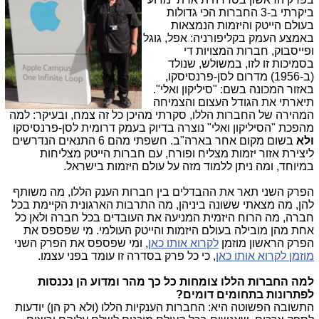
ביקרתי ב-3 החברות הכי גדולות
בעולם הייטק והיזמות הנמצאות
באמצע העמק בקליפורניה: אפל, גוגל
ופייסבוק, חברות המצויות די
בסמיכות זו לזו, במשולש, שנולד
(ב-1956) מדרום לסן-פרנסיסקו,
באזור המכונה בשם: "סיליקון ואלי".
תיארתי את הגודל העצום והצמיחה
המהירה של החברות הללו, סקרתי מהיכן כל זה צמח, ובעיקר: למה
מהפכת "הסיליקון ואלי" נוצרה בדיוק בעמק דרומית לסן-פרנסיסקו
ולא
בשום מקום אחר בארה"ב. חשפתי מהם 6 התנאים הנדרשים
ליצירת אזור יזמות מצליח ופורח, עם חברות הייטק מצליחות
במיוחד, ומה ניתן ללמוד מזה על עולם היזמות בישראל.
הפרק השני תאר את ההבדלים בין חברות הענק הללו, מה משותף
להן, מה מצאתי ששונה ביניהן, מה התרבות הארגונית הקיימת בכל
חברה, מה הרוח היזמית המניעה את העובדים בכל חברה ולאן כל
אחת מהן מובילה בעולם היזמות והייטק העולמי. מי שפספס את
הפרק הראשון מוזמן
לקרוא אותו כאן
, ומי שפספס את הפרק השני
מוזמן לקרוא אותו כאן
, כי כל פרק בסדרה זו עומד בפני עצמו.
למה החברות הללו צומחות כל כך מהר ומדוע הן נכנסות
לפתרונות בתחומים דומים?
התשובה הפשוטה היא: החברות הענקיות הללו (ולא רק הן) יודעות