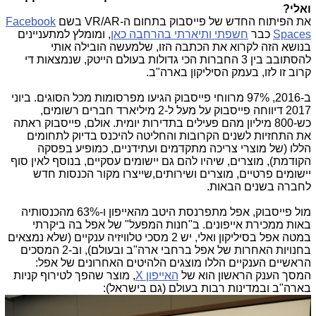
ואלי?
את הפיתוח החדש של פייסבוק בתחום ה-VR/AR בשם
Facebook
Spaces
כבר
חשפתי ותיארתי בהרחבה כאן
, ומומלץ למתעניינים
בנושא הזה לקרוא את הכתבה הזו, שלמעשה הובילה אותי
להסתובב בין 3 החברות הכי גדולות בעולם הייטק, שנמצאות די
קרוב זו לזו, בעמק הסיליקון בארה"ב.
ב-2016, 97% מרווחי פייסבוק הגיעו מפרסומות מכל הסוגים. ביוני
2017 דיווחה פייסבוק על מעל ל-2 מיליארד חברים רשומים,
כש-800 מיליון מהם פעילים בתדירות יומית. אולם, פייסבוק ראתה
את התחזיות לשנים הקרובות והחליטה להיכנס בדיוק לתחומים
הללו (של מוצרי צריכה מתקדמים ועתידניים, כמופיע בפסקה
הקודמת), מוצרים, שיהיו להם גם יישומים עסקיים, בנוסף לאין סוף
יישומים פרטיים, מוצרים ושירותים,שייצרו מקור הכנסות חדש
לחברה בשנים הבאות.
מול פייסבוק, אפל מתפרנסת היטב מהאייפון ו-63% מהכנסותיה
באות ממכירת אייפונים. ב"חנות המפעל" של אפל בה ביקרתי
במטה אפל בסיליקון ואלי, יש 2 מסכי טלוויזיה ענקיים (שלא נמצאים
בחנויות האחרות של אפל ברחבי ארה"ב ובעולם), וב-2 המסכים
הראשיים הענקיים הללו מוצגים הלהיטים האחרונים של אפל:
המסך הענק הראשון הוא של
האייפון X
, מוצר שהפך לטירוף קניות
בארה"ב ובמדינות רבות בעולם (גם בישראל):