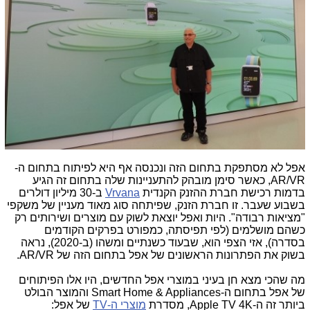
אפל לא מסתפקת בתחום הזה ונכנסה אף היא לפיתוח בתחום ה-
AR/VR, כאשר סימן מובהק להתעניינות שלה בתחום זה הגיע
בדמות רכישת חברת ההזנק הקנדית
Vrvana
ב-30 מיליון דולרים
בשבוע שעבר. זו חברת הזנק, שפיתחה סוג מאוד מעניין של משקפי
"מציאות רבודה". היות ואפל יוצאת לשוק עם מוצרים ושירותים רק
כשהם מושלמים (לפי תפיסתה, כמפורט בפרקים הקודמים
בסדרה), אזי הצפי הוא, שבעוד כשנתיים ומשהו (ב-2020), נראה
בשוק את הפתרונות הראשונים של אפל בתחום הזה של AR/VR.
מה שהכי מצא חן בעיני במוצרי אפל החדשים, היו אלו הפיתוחים
של אפל בתחום ה-Smart Home & Appliances והמוצר הבולט
ביותר זה ה-Apple TV 4K, מסדרת
מוצרי ה-TV
של אפל: