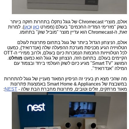
אולם, מוצרי Chromecast של גוגל נתקלו בתחרות חזקה ביותר
בשוק "מזרימי המדיה החכמים" בעולם (מפורט
כאן
ו
כאן
). למרות
זאת, ה-Chromecast הוא עדיין מוצר "מוביל שוק" בתחומו.
אולם, הניצחון הגדול ביותר של גוגל בתחום פתרונות לעולם
הטלוויזיה הגיע מכניסת מערכת ההפעלה שלה (אנדרואיד), כמעט
לכל הטלוויזיות החכמות הנמכרות כיום בעולם, ולרוב ממירי ה-OTT
הקיימים בעולם. בתחום הזה, הנצחון של גוגל הוא כמעט
מוחלט
.
המושג "Smart TV" מגיע כיום לשוק העולמי ביחד ובצמוד עם
המילה "אנדרואיד".
מה שהכי מצא חן בעיני זה הניסיון המאוד מעניין של גוגל להתחרות
במשבצת של Smart Home & Appliances באמצעות פתרונות
מאוד מרתקים, זולים וטובים, פתרונות מחברת הבת שלה -
NEST
: