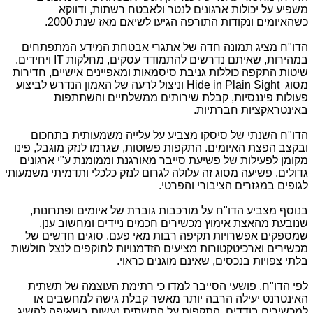
משפיע על יכולות ארגונים לנטר ולאבטח רשתות, ודווקא
כשהאיומים ונקודות התורפה הגיעו לשיאם מאז שנת 2000.
הדו"ח מציג תמונה חדה של אתגרי אבטחת המידע המתפתחים
במהירות, שאיתם נדרשים להתמודד עסקים, מחלקות
IT
ויחידים.
שיטות התקפה כוללות גניבת סיסמאות ומאפיינים אישיים, חדירות
מסוג
Hide in Plain Sight
וניצול לרעה של האמון הנדרש לביצוע
פעולות פיננסיות, קבלת שירותים ממשלתיים והשתתפות
באינטראקציות חברתיות.
הדו"ח השנתי של סיסקו מצביע על עלייה משמעותית בתחכום
ובקצב הפצת האיומים. התקפות פשוטות, שגרמו לנזק מוגבל, פינו
מקומן לפעילות של פשיעת סייבר מאורגנת וממומנת ע"י ארגונים
גדולים. פשיעה מסוג זה עלולה לגרום לנזק כלכלי ותדמיתי משמעותי
לגופים במגזרים הציבורי והפרטי.
בנוסף מצביע הדו"ח על מורכבות גוברת של איומים ופתרונות,
שנובעת מהאצת אימוץ מכשירים חכמים ניידים ומחשוב ענן,
שמספקים אפשרויות תקיפה רבות מאי פעם. סוגים חדשים של
מכשירים וארכיטקטורות מציעים הזדמנויות לתוקפים לנצל חולשות
בלתי צפויות בנכסים, שאינם מוגנים כראוי.
לפי הדו"ח, פושעי הסייבר למדו כי רתימת העוצמה של תשתית
האינטרנט יעילה הרבה יותר מאשר קבלת גישה למחשבים או
למכשירים בודדים. התקפות על התשתית נעשות בשאיפה להשיג