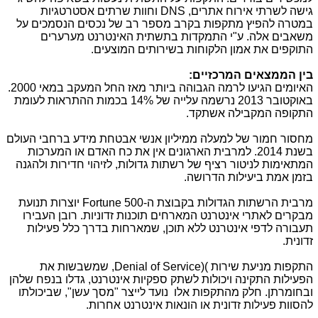
גישה לשרתי אירוח אתרים,
DNS
וחוות שרתים אסטרטגיות
במטרה להפיץ מתקפות בקרב מספר רב של נכסים הנסמכים על
משאבים אלה. ע"י התמקדות בתשתית האינטרנט מערערים
התוקפים את אמון הלקוחות בשירותים המוצעים.
בין הממצאים המרכזיים:
האיומים הגיעו לרמה הגבוהה ביותר מאז החל המעקב במאי 2000.
באוקטובר 2013 נרשמה עלייה של 14% בכמות ההתראות לעומת
התקופה המקבילה אשתקד.
מחסור חמור של למעלה ממיליון אנשי אבטחת מידע ברחבי העולם
בשנת 2014. למרבית הארגונים אין את כח האדם או המערכות
המתאימות לניטור רציף של רשתות גדולות, לזיהוי חדירות ולהגנה
בזמן אמת ביעילות הדרושה.
מרבית הרשתות הגדולות בקבוצת ה-
Fortune 500
יוצרות תנועת
מבקרים לאתרי אינטרנט המארחים תוכנות זדוניות. רובן העבירו
תעבורה לדפי אינטרנט ללא תוכן, שמארחות בדרך כלל פעילות
זדונית.
התקפות מניעת שירות
(
Denial of Service)
, שמשבשות את
הפעילות התקינה ויכולות לשתק ספקיות אינטרנט, גדלו בנפח שלהן
ובחומרתן. חלק מהתקפות אלו נועד לייצר "מסך עשן", שביכולתו
להסוות פעילות זדונית או הונאות אינטרנט אחרות.