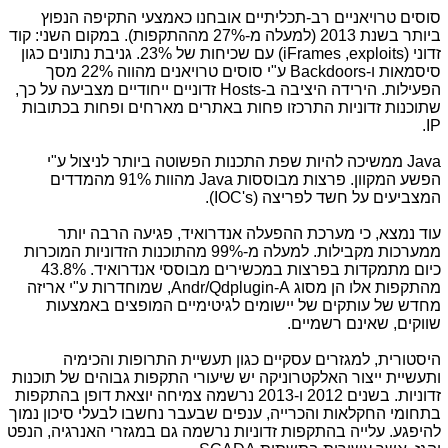
סוסים טרויאניים רב-תכליתיים אובחנו כאמצעי התקיפה הנפוץ
ביותר בשנת 2013 (למעלה מ-27% מההתקפות). במקום השני: קוד
זדוני (
exploits
,
iFrames
) עם שכיחות של 23%. גניבת נתונים כגון
סיסמאות ו-
Backdoors
ע"י סוסים טרויאנים מהווה 22% מסך
הפעילות. הירידה היציבה ב-
Hosts
זדוניים ייחודיים מצביעה על כך,
שתוכנות זדוניות התרכזו פחות באתרים מארחים ופחות בכתובות
.
IP
Java
ממשיכה להיות שפת התכנות הפשוטה ביותר לניצול ע"י
הפשע המקוון. פרצות מבוססות
Java
מהוות 91% מהמדדים
המצביעים על חשד לפריצה (
IOC's
).
עוד נמצא, כי מערכת ההפעלה אנדרואיד, פגיעה הרבה יותר
ממערכות מקבילות. למעלה מ-99% מהתוכנות הזדוניות המוכרות
כיום מתמקדות בפרצות במכשירים מבוססי אנדרואיד. 43.8%
מהתקפות אלו הן מסוג
Andr/Qdplugin-A
, שמוחדרות ע"י אריזה
מחדש של עותקים של יישומים לגיטימיים המופצים באמצעות
שווקים, שאינם רשמיים.
היסטורית, למגזרים עסקיים כגון תעשיית התרופות והכימיה
ותעשיית ייצור האלקטרוניקה יש שיעורי התקפות גבוהים של תוכנות
זדוניות. בשנים 2012 ו-2013 נרשמה צמיחה יוצאת דופן בהתקפות
בתחומי החקלאות והכרייה, ענפים שבעבר נחשבו לבעלי סיכון נמוך
להיפגע. עלייה בהתקפות זדוניות נרשמה גם במגזרי האנרגיה, הנפט