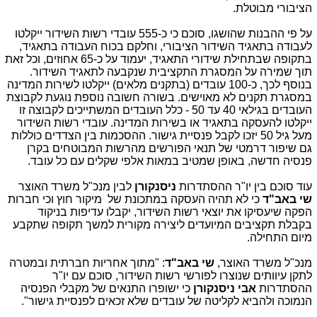
הציבורי מבוטלת.
על פי ההבנות שהושגו, סוכם כי כ-555 עובדי רשות השידור ייקלטו
לעבודה בתאגיד השידור הציבורי, וחלקם בכוח העבודה בתאגיד,
בתקופה שבתחילת שידורי התאגיד, יעמוד על כ-65 אחוזים, וכל זאת
תוך שמירה על המסגרת התקציבית שנקבעה לתאגיד השידור.
בנוסף לכך, כ-100 עובדים (בתקנים מלאים) ייקלטו לשירות המדינה
במסגרת תקנים לא מאוישים. בשורה חשובה נוספת נוגעת לקבוצת
העובדים בגילאי 40 עד 50 - כלל העובדים המשתייכים לקבוצה זו
ייקלטו להעסקה בתאגיד או בשירות המדינה. עובדי רשות השידור
מעל גיל 50 יזכו לקבל פנסיית גישור. ההסכמות בין הצדדים כוללות
גם שיפור דרמטי של תנאי הפורשים מהרשות המבוטחים בקרן
פנסיה חדשה, באופן שמטיב במאות אלפי שקלים עם כל עובד.
עוד סוכם בין יו"ר ההסתדרות
ניסנקורן
לבין מנכ"ל משרד האוצר
שי באב"ד
כי לא תהיה העסקה במתכונת של מיקור חוץ וכי חברות
הפקה שיעסיקו את יוצאי רשות השידור, יקבלו עדיפות בניקוד
בקבלת תקציבים המיועדים ליצירה מקורית למשך תקופה שתקבע
מיום התחילה.
מנכ"ל משרד האוצר,
שי באב"ד
: "מתוך אחריות חברתית ובמטרה
לתקן עיוותים שנוצרו לפורשי רשות השידור, סוכם עם יו"ר
ההסתדרות
אבי ניסנקורן
כי ישופרו התנאים של מקבלי הפנסיה
הנמוכה ולהביא לקליטה של עובדים שלא זכאים לפנסיית גישור".