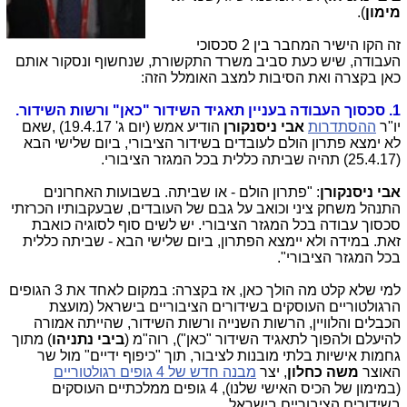
מימון
).
זה הקו הישיר המחבר בין 2 סכסוכי
העבודה, שיש כעת סביב משרד התקשורת, שנחשוף ונסקור אותם
כאן בקצרה ואת הסיבות למצב האומלל הזה:
1. סכסוך העבודה בעניין תאגיד השידור "כאן" ורשות השידור.
יו"ר
ההסתדרות
אבי ניסנקורן
הודיע אמש (יום ג' 19.4.17) ,שאם
לא ימצא פתרון הולם לעובדים בשידור הציבורי, ביום שלישי הבא
(25.4.17) תהיה שביתה כללית בכל המגזר הציבורי.
אבי ניסנקורן
: "פתרון הולם - או שביתה. בשבועות האחרונים
התנהל משחק ציני וכואב על גבם של העובדים, שבעקבותיו הכרזתי
סכסוך עבודה בכל המגזר הציבורי. יש לשים סוף לסוגיה כואבת
זאת. במידה ולא יימצא הפתרון, ביום שלישי הבא - שביתה כללית
בכל המגזר הציבורי".
למי שלא קלט מה הולך כאן, אז בקצרה: במקום לאחד את 3 הגופים
הרגולטוריים העוסקים בשידורים הציבוריים בישראל (מועצת
הכבלים והלוויין, הרשות השנייה ורשות השידור, שהייתה אמורה
להיעלם ולהפוך לתאגיד השידור "כאן"), רוה"מ (
ביבי נתניהו
) מתוך
גחמות אישיות בלתי מובנות לציבור, תוך "כיפוף ידיים" מול שר
האוצר
משה כחלון
, יצר
מבנה חדש של 4 גופים רגולטוריים
(במימון של הכיס האישי שלנו), 4 גופים ממלכתיים העוסקים
בשידורים הציבוריים בישראל.