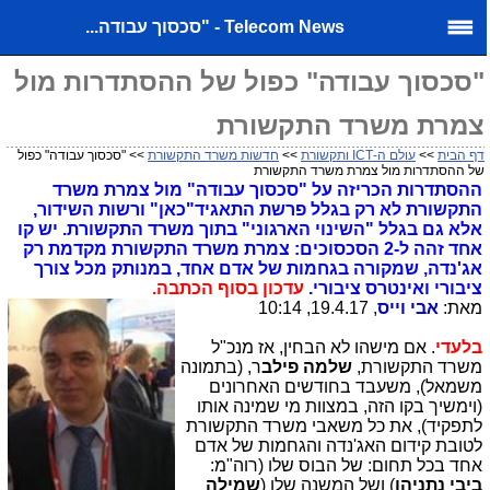
Telecom News - "סכסוך עבודה...
"סכסוך עבודה" כפול של ההסתדרות מול
צמרת משרד התקשורת
דף הבית
>>
עולם ה-ICT ותקשורת
>>
חדשות משרד התקשורת
>> "סכסוך עבודה" כפול
של ההסתדרות מול צמרת משרד התקשורת
ההסתדרות הכריזה על "סכסוך עבודה" מול צמרת משרד
התקשורת לא רק בגלל פרשת התאגיד"כאן" ורשות השידור,
אלא גם בגלל "השינוי הארגוני" בתוך משרד התקשורת. יש קו
אחד זהה ל-2 הסכסוכים: צמרת משרד התקשורת מקדמת רק
אג'נדה, שמקורה בגחמות של אדם אחד, במנותק מכל צורך
ציבורי ואינטרס ציבורי.
עדכון בסוף הכתבה.
מאת:
אבי וייס
, 19.4.17, 10:14
בלעדי
. אם מישהו לא הבחין, אז מנכ"ל
משרד התקשורת,
שלמה פילב
ר, (בתמונה
משמאל), משעבד בחודשים האחרונים
(וימשיך בקו הזה, במצוות מי שמינה אותו
לתפקיד), את כל משאבי משרד התקשורת
לטובת קידום האג'נדה והגחמות של אדם
אחד בכל תחום: של הבוס שלו (רוה"מ:
ביבי נתניהו
) ושל המשנה שלו (
שמילה