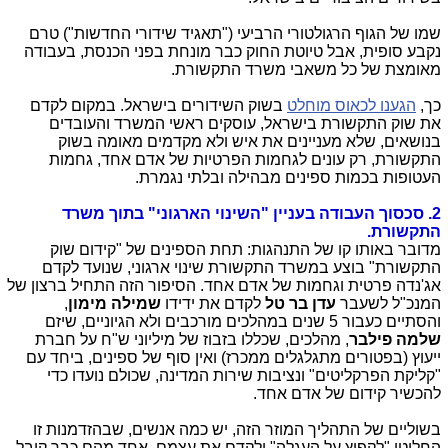
שמו של הגוף הרגולטורי הרביעי ("תאגיד שידורי החדשות") טרם
נקבע סופית, אבל טיוטת החוק כבר מונחת בפני הכנסת, בעבודה
מאומצת של כל משאבי משרד התקשורת.
כך,
הגענו לכאוס מוחלט
בשוק השידורים בישראל. במקום לקדם
את שוק התקשורת בישראל, עוסקים ראשי המשרד והעובדים
בנושאים, שלא מעניינים את איש ולא מקדמים מאומה בשוק
התקשורת, רק עונים לגחמות הפרטיות של אדם אחד, גחמות
העטופות בכמות ספינים מבהילה ובלתי נגמרת.
2. סכסוך העבודה בעניין "השינוי הארגוני" בתוך משרד
התקשורת.
מדובר באותו קו של התנהגות: תחת הספינים של "קידום שוק
התקשורת" בוצע במשרד התקשורת שינוי ארגוני, שנועד לקדם
אג'נדה פרטית וגחמות של אדם אחד. הסיפור הזה התחיל ברצון של
המנכ"ל לשעבר
עדן בר טל
לקדם את ידידו
שמילה מימון
,
והסתיים כעבור 5 שנים במהלכים מורכבים ולא הגיוניים, שיזם
שלמה פילבר
, מהלכים, שכללו בזבוז של מיליוני ש"ח על חברת
ייעוץ (בפטורים מתגלגלים ממכרז) ואין סוף של ספינים, ביחד עם
"קליקת הפרקליטים" ונציבות שירות המדינה, שכולם נועדו כדי
להכשיר קידום של אדם אחד.
בשוליים של התהליך המוזר הזה, יש כמה אנשים, שבהזדמנות זו
החליטו "לקפוץ על העגלה" ולקדם את עצמם. אחד מהם כבר קיבל