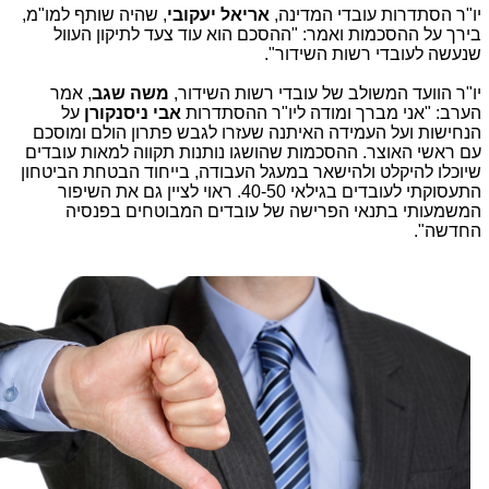
יו"ר הסתדרות עובדי המדינה,
אריאל יעקובי
, שהיה שותף למו"מ,
בירך על ההסכמות ואמר: "ההסכם הוא עוד צעד לתיקון העוול
שנעשה לעובדי רשות השידור".
יו"ר הוועד המשולב של עובדי רשות השידור,
משה שגב
, אמר
הערב: "אני מברך ומודה ליו"ר ההסתדרות
אבי ניסנקורן
על
הנחישות ועל העמידה האיתנה שעזרו לגבש פתרון הולם ומוסכם
עם ראשי האוצר. ההסכמות שהושגו נותנות תקווה למאות עובדים
שיוכלו להיקלט ולהישאר במעגל העבודה, בייחוד הבטחת הביטחון
התעסוקתי לעובדים בגילאי 40-50. ראוי לציין גם את השיפור
המשמעותי בתנאי הפרישה של עובדים המבוטחים בפנסיה
החדשה".