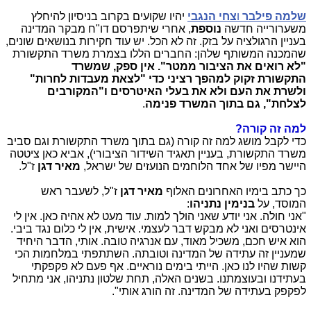
שלמה פילבר
ו
צחי הנגבי
יהיו שקועים בקרוב בניסיון להיחלץ
משערורייה חדשה
נוספת
, אחרי שיתפרסם דו"ח מבקר המדינה
בעניין הרגולציה על בזק. זה לא הכל. יש עוד חקירות בנושאים שונים,
שהמכנה המשותף שלהן: החברים הללו בצמרת משרד התקשורת
"לא רואים את הציבור ממטר". אין ספק, שמשרד
התקשורת זקוק למהפך רציני כדי "לצאת מעבדות לחרות"
ולשרת את העם ולא את בעלי האיטרסים ו"המקורבים
לצלחת", גם בתוך המשרד פנימה
.
למה זה קורה?
כדי לקבל מושג למה זה קורה (גם בתוך משרד התקשורת וגם סביב
משרד התקשורת, בעניין תאגיד השידור הציבורי), אביא כאן ציטטה
היישר מפיו של אחד הלוחמים הנועזים של ישראל,
מאיר דגן
ז"ל.
כך כתב בימיו האחרונים האלוף
מאיר דגן
ז"ל, לשעבר ראש
המוסד, על
בנימין נתניהו
:
"אני חולה. אני יודע שאני הולך למות. עוד מעט לא אהיה כאן. אין לי
אינטרסים ואני לא מבקש דבר לעצמי. אישית, אין לי כלום נגד ביבי.
הוא איש חכם, משכיל מאוד, עם אנרגיה טובה. אותי, הדבר היחיד
שמעניין זה עתידה של המדינה וטובתה. השתתפתי במלחמות הכי
קשות שהיו לנו כאן. הייתי בימים נוראיים. אף פעם לא פקפקתי
בעתידנו ובעוצמתנו. בשנים האלה, תחת שלטון נתניהו, אני מתחיל
לפקפק בעתידה של המדינה. זה הורג אותי".