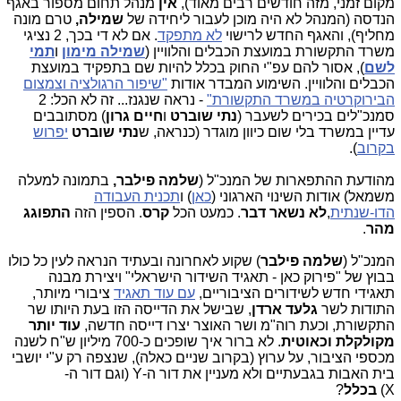
מקום זמני, מזה חודשים רבים מאוד),
אין
מנהל תחום מספור באגף
הנדסה (המנהל לא היה מוכן לעבור ליחידה של
שמילה,
טרם מונה
מחליף), והאגף החדש לרישוי
לא מתפקד
. אם לא די בכך, 2 נציגי
משרד התקשורת במועצת הכבלים והלוויין (
שמילה מימון
ו
תמי
לשם
), אסור להם עפ"י החוק בכלל להיות שם בתפקיד במועצת
הכבלים והלוויין. השימוע המבדר אודות
"שיפור הרגולציה וצמצום
הבירוקרטיה במשרד התקשורת"
- נראה שנגנז... זה לא הכל: 2
סמנכ"לים בכירים לשעבר (
נתי שוברט
ו
חיים גרון
) מסתובבים
עדיין במשרד בלי שום כיוון מוגדר (כנראה, ש
נתי שוברט
יפרוש
בקרוב
).
מהודעת ההתפארות של המנכ"ל (
שלמה פיל
בר,
בתמונה למעלה
משמאל) אודות השינוי הארגוני (
כאן
) ו
תכנית העבודה
הדו-שנתית
,
לא נשאר דבר
. כמעט הכל
קרס
. הספין הזה
התפוגג
מהר
.
המנכ"ל (
שלמה פילבר
) שקוע לאחרונה ובעתיד הנראה לעין כל כולו
בבוץ של "פירוק כאן - תאגיד השידור הישראלי" ויצירת מבנה
תאגידי חדש לשידורים הציבוריים,
עם עוד תאגיד
ציבורי מיותר,
התודות לשר
גלעד ארדן
, שבישל את הדייסה הזו בעת היותו שר
התקשורת, וכעת רוה"מ ושר האוצר יצרו דייסה חדשה,
עוד יותר
מקולקלת וכאוטית
. לא ברור איך שופכים כ-700 מיליון ש"ח לשנה
מכספי הציבור, על ערוץ (בקרוב שניים כאלה), שנצפה רק ע"י יושבי
בית האבות בגבעתיים ולא מעניין את דור ה-Y (וגם דור ה-
X)
בכלל
?