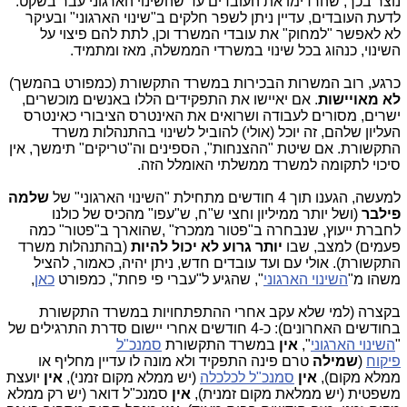
נוצר בכך, שהרדימו את העובדים עד שהשינוי הארגוני עבר בשקט.
לדעת העובדים, עדיין ניתן לשפר חלקים ב"שינוי הארגוני" ובעיקר
לא לאפשר "למחוק" את עובדי המשרד וכן, לתת להם פיצוי על
השינוי, כנהוג בכל שינוי במשרדי הממשלה, מאז ומתמיד.
כרגע, רוב המשרות הבכירות במשרד התקשורת (כמפורט בהמשך)
לא מאויישות
. אם יאיישו את התפקידים הללו באנשים מוכשרים,
ישרים, מסורים לעבודה ושרואים את האינטרס הציבורי כאינטרס
העליון שלהם, זה יוכל (אולי) להוביל לשינוי בהתנהלות משרד
התקשורת. אם שיטת "ההצנחות", הספינים וה"טריקים" תימשך, אין
סיכוי לתקומה למשרד ממשלתי האומלל הזה.
למעשה, הגענו תוך 4 חודשים מתחילת "השינוי הארגוני" של
שלמה
פילבר
(ושל יותר ממיליון וחצי ש"ח, ש"עפו" מהכיס של כולנו
לחברת ייעוץ, שנבחרה ב"פטור ממכרז" ,שהוארך ב"פטור" כמה
פעמים) למצב, שבו
יותר גרוע לא יכול להיות
(בהתנהלות משרד
התקשורת). אולי עם ועד עובדים חדש, ניתן יהיה, כאמור, להציל
משהו מ"
השינוי הארגוני
", שהגיע ל"עברי פי פחת", כמפורט
כאן
,
בקצרה (למי שלא עקב אחרי ההתפתחויות במשרד התקשורת
בחודשים האחרונים): כ-4 חודשים אחרי יישום סדרת התרגילים של
"
השינוי הארגוני
",
אין
במשרד התקשורת
סמנכ"ל
פיקוח
(
שמילה
טרם פינה התפקיד ולא מונה לו עדיין מחליף או
ממלא מקום),
אין
סמנכ"ל לכלכלה
(יש ממלא מקום זמני),
אין
יועצת
משפטית (יש ממלאת מקום זמנית),
אין
סמנכ"ל דואר (יש רק ממלא