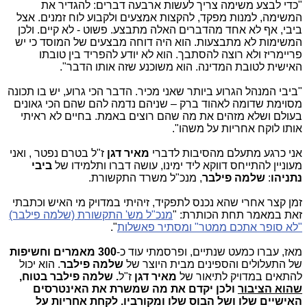
"כדי לבצע משימה צריך לעשות ארבעה דברים: להגדיר את
המשימה, למנות מפקד, להקצות אמצעים ולקבוע לוח זמנים. אצל
ביבי, אף לא אחד מהדברים האלה מתבצע. פשוט - לא קיים. ולכן
המשימות לא מתבצעות. הוא היה דוחה מבצעים של המוסד כי יש
פריימריז ולא רוצה להסתבך. הוא לא יודע להפריד בין טובתו
האישית לטובת המדינה. הוא משוכנע שזה אותו הדבר".
"
ביבי המנהל הגרוע ביותר שאני מכיר. הדבר הכי גרוע, יש בו תכונה
מסוימת שדומה לאהוד ברק – שניהם נדמה להם שהם הכי גאונים
בעולם ושלא מזהים את מה שהם רוצים באמת. בחיים לא ראיתי
אותו לוקח אחריות על משהו".
אני כרגע מתעלם מהסיבות לדברי
מאיר דגן
ז"ל בטרם נפטר , ואני
מעוניין להתייחס דווקא ליד ימינו, עושה דברו ותלמידו של
ביבי
נתניהו
:
שלמה פילבר
, מנכ"ל משרד התקשורת.
זמן קצר אחרי שהא נכנס לתפקיד, זיהיתי במדויק מי האיש וכתבתי
זאת במאמר תחת הכותרת: "
מנכ"ל מש' התקשורת (שלמה פילבר)
"לא סופר אתכם ממטר" ומסתיר פאשלות
".
מאז, עברו כמעט שנתיים, ופרסמתי עוד כ-
300 מאמרים וחשיפות
של התעלולים והספינים מבית היוצר של
שלמה פילבר
. הוא יכול
להתאים במדויק לתיאור של
מאיר דגן
ז"ל
. שלמה פילבר בטוח,
שהוא הציבור
ולכן יקדם את מה שמשרת את האינטרסים
האישיים שלו ושל הבוס שלו ומקורביו. לקחת אחריות על