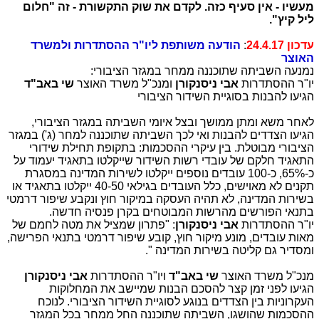
מעשיו - אין סעיף כזה. לקדם את שוק התקשורת - זה "חלום
ליל קיץ".
עדכון 24.4.17
:
הודעה משותפת ליו"ר ההסתדרות ולמשרד
האוצר
נמנעה השביתה שתוכננה ממחר במגזר הציבורי:
יו"ר ההסתדרות
אבי ניסנקורן
ומנכ"ל משרד האוצר
שי באב"ד
הגיעו להבנות בסוגיית השידור הציבורי
לאחר משא ומתן ממושך ובצל איומי השביתה במגזר הציבורי,
הגיעו הצדדים להבנות ואי לכך השביתה שתוכננה למחר (ג') במגזר
הציבורי מבוטלת. בין עיקרי ההסכמות: בתקופת תחילת שידורי
התאגיד חלקם של עובדי רשות השידור שייקלטו בתאגיד יעמוד על
כ-65%, כ-100 עובדים נוספים ייקלטו לשירות המדינה במסגרת
תקנים לא מאוישים, כלל העובדים בגילאי 40-50 ייקלטו בתאגיד או
בשירות המדינה, לא תהיה העסקה במיקור חוץ ונקבע שיפור דרמטי
בתנאי הפורשים מהרשות המבוטחים בקרן פנסיה חדשה.
יו"ר ההסתדרות
אבי ניסנקורן
: "פתרון שמציל את מטה לחמם של
מאות עובדים, מונע מיקור חוץ, קובע שיפור דרמטי בתנאי הפרישה,
ומסדיר גם קליטה בשירות המדינה ".
מנכ"ל משרד האוצר
שי באב"ד
ויו"ר ההסתדרות
אבי ניסנקורן
הגיעו לפני זמן קצר להסכם הבנות שמיישב את המחלוקות
העקרוניות בין הצדדים בנוגע לסוגיית השידור הציבורי. לנוכח
ההסכמות שהושגו, השביתה שתוכננה החל ממחר בכל המגזר