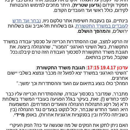
תפקיד וקידום (
גדעון שטרית
), היתר מחכים למימוש ההבטחות
לקידום, כולל ראשי ועד העובדים הקודם.
בינתיים, גם בעקבות חשיפות אתר טלקום ניוז,
נבחר ועד חדש
לעובדים במשרד התקשורת
, גם בשלוחת תל-אביב וגם בשלוחת
ירושלים,
והמהפך הושלם
.
זה הרקע למצב, שבו ההסתדרות הכריזה על סכסוך עבודה במשרד
התקשורת, בשל השינוי הארגוני "המכור", שההנהלה ביצעה. את
תגובת משרד התקשורת לסכסוך העבודה הזה טרם קיבלנו.ככל
שנקבל, נעדכן בהתאם.
עדכון 19.4.17 17:15
:
תגובת משרד התקשורת
:
"השינוי הארגוני במשרד יצא לפועל זה מכבר ונמצא בשלבי יישום
אחרונים.
המהלך כולו בוצע בתיאום עם הועד וההסתדרות וכך ימשך."
מתברר, שמדובר בסכסוך עבודה, שההסתדרות הכריזה עליו כבר
לפני כחודש (!). זאת, בעיקר בגלל הפגיעה בעובדי המשרד בשלוחת
ת"א (על רקע התנהלות ההנהלה והוועדים המודחים). המשמעות
היא: הוועד החדש שנבחר, יכול לנקוט בצעדים נגד ההנהלה (בין
בשביתה כללית ובין בסנקציות ארגוניות אחרות), באופן
מיידי
.
האם ניתן לתקן את הנזקים של מה שנעשה עד כה? הנזק העיקרי