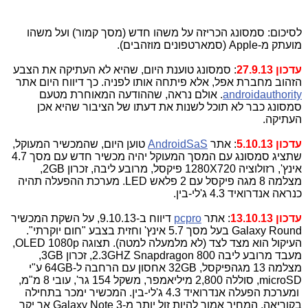
לסיכום: סמסונג הכריזה על משהו חדש (מסך קמור) ועל משהו
מועתק מ-Apple (סמארטפונים מוזהבים).
עדכון 27.9.13
: סמסונג טוענת היום, שהיא לא העתיקה את הצבע
הזהוב מחברת אפל, אלא פיתחה אותו לפניה. כך דיווח היום אתר
androidauthority
. אולם נראה, שההודעה המאוחרת מטעם
סמסונג כבר לא תוכל לשנות את דעתו של הציבור שהיא אכן
העתיקה.
עדכון 5.10.13
: אתר
AndroidSaS
טוען היום, שהמכשיר המעוקל,
שתציג סמסונג עם המסך המעוקל יהיה מכשיר חדש עם מסך 4.7
אינץ', רזולוציה 1280X720 פיקסל, מרובע ליבה, זכרון 2GB,
מצלמה 8 מגה פיקסל עם 2 פלאש LED. מערכת ההפעלה תהיה
כנראה אנדרואיד 4.3 ג'לי-בין.
עדכון 13.10.13
: אתר
pcpro
דיווח ב-9.10.13, על השקת המכשיר
Galaxy Round בעל מסך 5.7 אינץ' וחזית בצבע "חום יוקרתי".
העיקול הוא מצד לצד (לא מלמעלה למטה). תצוגה OLED 1080p,
מעבד מרובע ליבה 2.3GHZ Snapdragon 800, זכרון 3GB,
מצלמה 13 מגהפיקסל, 32GB אחסון עם הרחבה ל-64GB ע"י
microSD, סוללה 2,800 מיליאמפר, משקל 154 גר', עובי 8 מ"מ,
ומערכת הפעלה אנדרואיד 4.3 ג'לי-בין. המכשיר ימכר בתחילה
בקוריאה. המחיר אמור להיות זול יותר מ-Galaxy Note 3 אך יקר