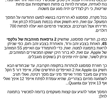
נוח לאחיזה, אמורות להיות בו פחות השתקפויות וגם פחות
שריטות, כי רק לצדדים יהיה מגע עם משטח.
בכל מקרה, סמסנוג לא הרחיבה בנושא למעט ההודעה על המסך
המעוקל. עם זאת, היא תשווק אותו בכמות מוגבלת לבחון את
חדירתו אצל הצרכנים, וכמכשיר פרמיום הוא יעלה לפחות 700
דולרים.
כמו כן, הודיעה סמסונג, שתשיק
2 גרסאות מוזהבות של גלקסי
4S
, האחת בצבע זהב-ורוד, והאחרת בצבע זהב-חום, כפי שניתן
לראות בתמונה למטה. זאת, כדי להתמודד עם האייפון 5S המוזהב
של Apple. עם זאת, לא ברור היכן ישווקו המכשירים המוזהבים,
וניתן לשער, שהם יהיו זמינים רק בשווקים מוגבלים.
כך חוזרת סמסונג לכותרות בתקופה הקרובה, עד שבחודש הבא
תשיק גם Apple את 2 האייפדים החדשים שלה, אייפד דור 5 הקל
והדק עם מעבד מהיר ואייפד מיני עם מסך רטינה, ואולי תגיב
לשמועה מהיום בצהריים, שהיא עומדת לפתח אייפד 12 אינץ' ואולי
אף 13 אינץ' עם Quanta...
המסך אמור להגיע עם קצוות מעוקמים בדומה למכשיר בתמונה
להלן: