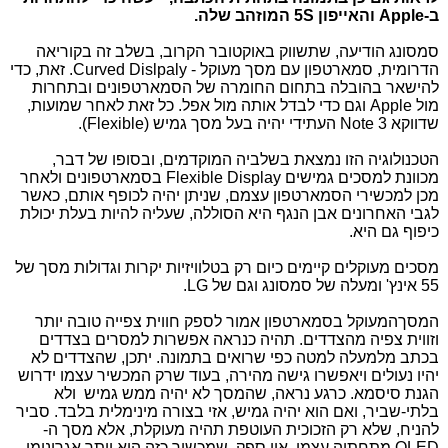
ב-Apple והאייפון 5S המוזהב שלה.
סמסונג הודיעה, שתשווק באוקטובר הקרוב, בשלב זה בקוריאה
הדרומית, סמארטפון עם מסך מעוקל - Curved Dislpaly. זאת, כדי
להישאר בהובלה בתחום החומרה של הסמארטפונים ובתחרות
מול Apple וגם כדי לבדל אותה מול אפל. כל זאת לאחר שמועות,
שדווקא Note 3 העתידי יהיה בעל מסך גמיש (Flexible).
הטכנולוגיה הזו נמצאת בשלביה המוקדמים, ובסופו של דבר,
מכוונת למסכים גמישים Flexible Display בסמארטפונים ולאחר
מכן למכשירי הסמארטפון עצמם, שניתן יהיה לכופף אותם, כאשר
לגבי האחרונים אבן הנגף היא הסוללה, שעליה להיות בעלת יכולת
כיפוף גם היא.
מסכים מעוקלים קיימים כיום רק בטלוויזיות יקרות וגדולות מסך של
55 אינץ' ומעלה של סמסונג וגם של LG.
המסךהמעוקל בסמארטפון אמור לספק חווית צפייה טובה יותר
וזווית צפיה מהצדדים. תהיה כנראה אפשרות למסרים בצדדים
בכתב מלמעלה למטה כפי שרואים בתמונה. יתכן, שהצדדים לא
יהיו נעולים ויאפשרו גישה מהירה, בעוד שרק המכשיר עצמו ידרוש
הגנת סיסמא. כרגע נראה, שהמסך לא יהיה ממש גמיש ולא
בלתי-שביר, ואם הוא יהיה גמיש, אזי בצורה מינימלית בלבד. סביר
להניח, שלא רק הזכוכית העוטפת תהיה מעוקלת, אלא מסך ה-
OLED מתחתיה עצמו. אין ספק, שמכשיר כזה הוא יותר אגרונומי,