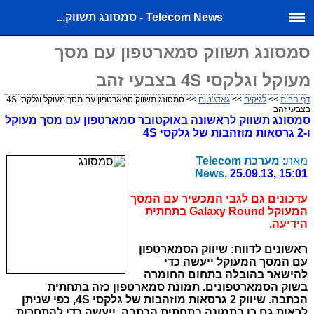
Telecom News - סמסונג תשווק...
סמסונג תשווק סמארטפון עם מסך
מעוקל וגלקסי 4S בצבעי זהב
דף הבית
>>
לגיקים
>>
גאדג'טים
>> סמסונג תשווק סמארטפון עם מסך מעוקל וגלקסי 4S
בצבעי זהב
סמסונג תשווק לראשונה באוקטובר סמארטפון עם מסך מעוקל
ו-2 גרסאות מוזהבות של גלקסי 4S
מאת:
מערכת Telecom
News,
25.09.13, 15:01
עדכונים גם לגבי המכשיר עם המסך
המעוקל Galaxy Round בתחתית
הידיעה.
ראשונים לדווח: שיווק הסמארטפון
עם המסך המעוקל ייעשה כדי
להישאר בהובלה בתחום החומרה
בשוק הסמארטפונים. תמונת סמארטפון כזה בתחתית
הכתבה. שיווק 2 גרסאות מוזהבות של גלקסי 4S, כפי שניתן
לראות גם כן בתמונה בתחתית הכתבה, ייעשה כדי להתחרות