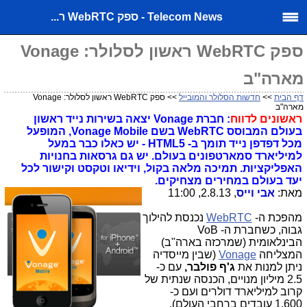
Telecom News - ספק WebRTC ר...
ספק WebRTC ראשון לסלולר: Vonage
מארה"ב
דף הבית
>>
חדשות הסלולר והמובייל
>> ספק WebRTC ראשון לסלולר: Vonage
מארה"ב
ראשונים לדווח
: חברת Vonage יצאה בשירות נייד ראשון
בעולם המבוסס WebRTC בשם Vonage Mobile, המופעל
מכל דפדפן נייד תומך ב- HTML5 - יש כאלו כבר במעל
למיליארד סמארטפונים בעולם. יש גם גרסאות בחנויות
האפליקציות. תמיכה מלאה בקול, וידיאו וטקסט וקישור לכל
יעד בעולם במחירים מצחיקים.
מאת:
אבי וייס
, 2.8.13, 11:00
מהפכת ה-
WebRTC
נכנסת להילוך
גבוה, כשחברת ה- VoB
הבינלאומית (שמרכזה בארה"ב)
המצליחה
Vonage
(שבין מייסדיה
ניתן למנות את
ג'ף פולבר,
עם כ-
2.5 מיליון מנויים, הכנסה שנתית של
קרוב למיליארד דולרים ועם כ-
1,600 עובדים ברחבי העולם),