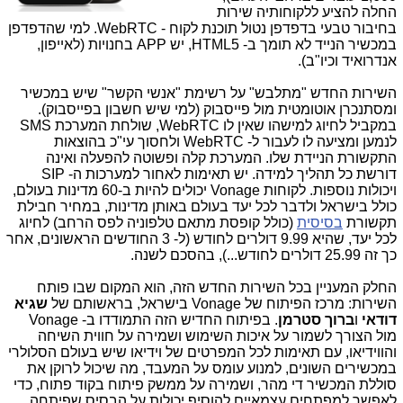
החלה להציע ללקוחותיה שירות
בחיבור טבעי בדפדפן נטול תוכנת לקוח - WebRTC. למי שהדפדפן
במכשיר הנייד לא תומך ב- HTML5, יש APP בחנויות (לאייפון,
אנדרואיד וכיו"ב).
השירות החדש "מתלבש" על רשימת "אנשי הקשר" שיש במכשיר
ומסתנכרן אוטומטית מול פייסבוק (למי שיש חשבון בפייסבוק).
במקביל לחיוג למישהו שאין לו WebRTC, שולחת המערכת SMS
לנמען ומציעה לו לעבור ל- WebRTC ולחסוך עי"כ בהוצאות
התקשורת הניידת שלו. המערכת קלה ופשוטה להפעלה ואינה
דורשת כל תהליך למידה. יש תאימות לאחור למערכות ה- SIP
ויכולות נוספות. לקוחות Vonage יכולים להיות ב-60 מדינות בעולם,
כולל בישראל ולדבר לכל יעד בעולם באותן מדינות, במחיר חבילת
תקשורת
בסיסית
(כולל קופסת מתאם טלפוניה לפס הרחב) לחיוג
לכל יעד, שהיא 9.99 דולרים לחודש (ל- 3 החודשים הראשונים, אחר
כך זה 25.99 דולרים לחודש...), בהסכם לשנה.
החלק המעניין בכל השירות החדש הזה, הוא המקום שבו פותח
השירות: מרכז הפיתוח של Vonage בישראל, בראשותם של
שגיא
דודאי
ו
ברוך סטרמן
. בפיתוח החדיש הזה התמודדו ב- Vonage
מול הצורך לשמור על איכות השימוש ושמירה על חווית השיחה
והווידיאו, עם תאימות לכל המפרטים של וידיאו שיש בעולם הסלולרי
במכשירים השונים, למנוע עומס על המעבד, מה שיכול לרוקן את
סוללת המכשיר די מהר, ושמירה על ממשק פיתוח בקוד פתוח, כדי
לאפשר למפתחים עצמאיים להוסיף יכולות על הבסיס שפיתחה