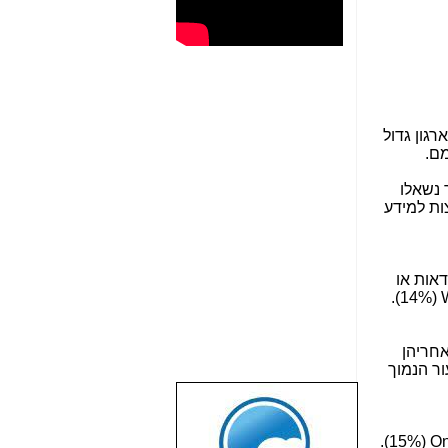
גון גדול
ר נשאלו
, הם הדגישו בעיקר התקפות רשת (19%), נוזקות (18%) ופריצות למידע
וודאות או
(14%).
יד אחריהן
 מתקפות למטרת סחטנות (15%) נמנו בשיעור הנמוך
שבוע טוב לכל
הגולשים באשר
(15%).
On
הם!!!