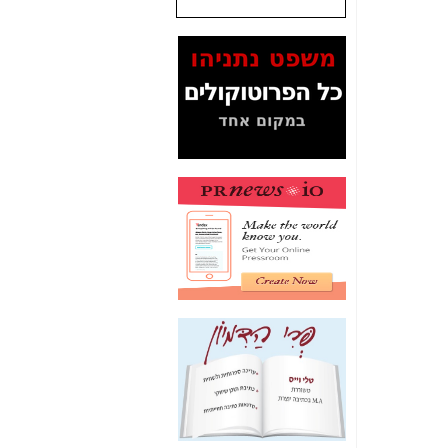
המסמכים בנושא בזק-
Yes (תיק 4000)
מוכיחים "תפירת תיק"
לאיש הלא נכון! -
כאן
עובדות ומסמכים
המוסתרים מהציבור:
האם ביבי כשר
תקשורת עזר לקב'
בזק? -
כאן
מה מקור ה-Fake
News שהביא לתפירת
תיק לביבי והעלמת
החשודים הנכונים -
כאן
אחת הרגליים של "תיק
4000 התפור"
התמוטטה היום
בניצחון (כפול) של בזק
-
כאן
איך כתבות מפנקות