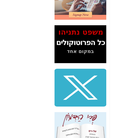
2" על תעלולי השר
משה כחלון -
כאן
המשך חשיפת הבלוף
ששמו "מהפיכת
הסלולר" ואיך מסרסים
את הנתונים לציבור -
כאן
סיכום ביקור בסיליקון
ואלי - למה 3 הגדולות
משקיעות ומפתחות
באותם תחומים -
כאן
שלמה פילבר (עד
לאחרונה מנכ"ל משרד
התקשורת) - עד
מדינה? הצחקתם
אותי! -
כאן
"יש אפליה בחקירה"?
חשיפה: למה השר
משה כחלון לא נחקר
עד היום? -
כאן