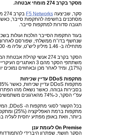
מסקר בקרב 274 מומחי אבטחה.
סקר, שביצעה
F5 Networks
בק
תגובה סדורות למתקפות סייבר.
בעוד התקפות הסייבר הולכות ועולות בשכי
שנחשף בדו"ח ממשלתי, שפורסם לאחרונה 
מתחילה ב- 1.46 מיליון ליש"ט, עליה מ- 600 אלף ליש"ט ב-2014 – עלות, שארגונים כיום לא יכולים להרשות לעצמם.
הסקר בקרב 274 אנשי קהילת
(17%), ומיד לאחר מכן ובאחוזים נמוכים יותר - פריצות למידע המיוחסות לענן, התקפות
מתקפות
DDoS
עדיין שכיחות
מתקפות
DDoS
בסבירות גבוהה. כאשר נשאלו מהו הפתרו
עפ"י הסקר, כ-74% מהארגונים משתמשים ב-
בכל הקשור לסוגי מתקפות ה-
DDoS
, המ
ביותר, וזאת באופן מפתיע יחסית לעליה 
On Premise
לעומת ענן
הסקר חושף, שפתרון היברידי להתמודדו