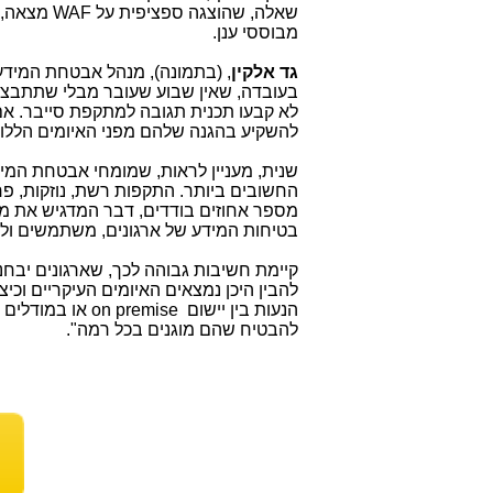
שאלה, שהוצגה ספציפית על
WAF
מצאה, ש-31% מהמשיבים מעדי
מבוססי ענן.
גד אלקין
, (בתמונה), מנהל אבטחת המיד
בעובדה, שאין שבוע שעובר מבלי שתתבצע 
לא קבעו תכנית תגובה למתקפת סייבר. אם 
להשקיע בהגנה שלהם מפני האיומים הללו.
החשובים ביותר. התקפות רשת, נוזקות, פר
מספר אחוזים בודדים, דבר המדגיש את מג
בטיחות המידע של ארגונים, משתמשים ולק
קיימת חשיבות גבוהה לכך, שארגונים יבח
להבין היכן נמצאים האיומים העיקריים וכי
הנעות בין יישום
on premise
או במודלים
להבטיח שהם מוגנים בכל רמה".