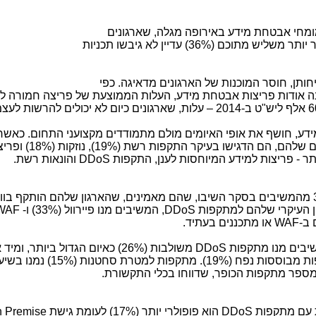
רב 274 מומחי אבטחת מידע באירופה מגלה, שארגונים
מסתכנים בחשיפה להתקפות סייבר, כאשר יותר משליש מתוכם (36%) עדיין לא גיבשו תכניות
חותן, חוסר המוכנות של הארגונים מדאיגה. כפי
אודות פריצות אבטחת מידע, העלות הממוצעת של פריצה חמורה לאר
 אבטחת המידע, חושף את אופי האיומים מולם מתמודדים מקצועני התחום. כאש
משתתפי הסקר מהם 3 האתגרים העיקריים שלהם
DDoS
והונאות רשת.
עדיין שכיחות, כאשר 35% מהמשיבים בסקר השיבו, שהם מאמינים, שהארגון שלהם הותקף ב
ן העיקרי שלהם למתקפות
DDoS
, המשיבים מנו פיירוול (33%) ו-
WAF
WAF
או מתכננים בעתיד.
שיבים מנו מתקפות
DDoS
משולבות (26%) כאיום הגדול ביותר, ומ
מתקפות ברמת האפליקציה (25%) ומתקפות מבוססות נפח (19%).
במספר מתקפות הכופר, שדווחו בכלי התקשורת.
ת עם מתקפות
DDoS
הוא פופולרי יותר (17%) לעומת גישת
 Premise