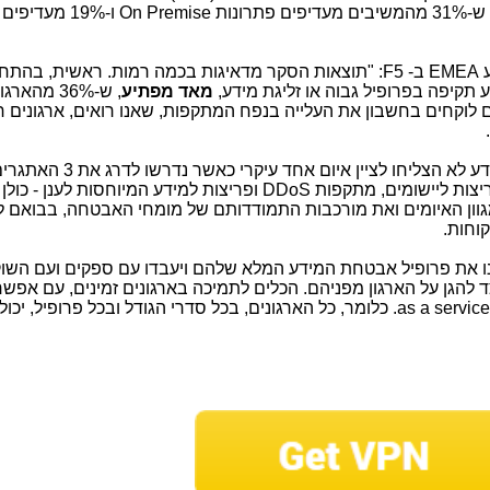
פים פתרונות
On Premise
ו-19% מעדיפי
ע
EMEA
ב-
F5
: "תוצאות הסקר מדאיגות בכמה רמות. ראשית, בהת
תקיפה בפרופיל גבוה או זליגת מידע,
מאד מפתיע
, ש-36% מהאר
לוקחים בחשבון את העלייה בנפח המתקפות, שאנו רואים, ארגונים ח
שנית, מעניין לראות, שמומחי אבטחת המידע לא הצליחו לציין איום אחד עיקרי כאשר נדרשו לדרג 
יצות ליישומים, מתקפות
DDoS
ופריצות למידע המיוחסות לענן - כולן 
וון האיומים ואת מורכבות התמודדותם של מומחי האבטחה, בבואם ל
וחות.
נו את פרופיל אבטחת המידע המלא שלהם ויעבדו עם ספקים ועם השוק
צד להגן על הארגון מפניהם. הכלים לתמיכה בארגונים זמינים, עם אפשר
as a service
. כלומר, כל הארגונים, בכל סדרי הגודל ובכל פרופיל, יכול