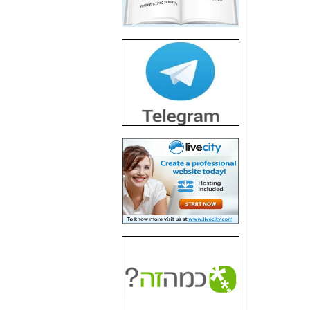
חשיפת חשד לשחיתות
הדומה לזו של "תיק
4000" אך בתחום
הסלולר -
כאן
חשיפת מה שלא
רוצים שתדעו בעניין
פריסת אנלימיטד
(בניחוח בלתי נסבל) -
כאן
חשיפה: איוב קרא
אישר לקבוצת סלקום
בדיוק מה שביבי אישר
ל-Yes ולבזק -
כאן
האם השר איוב קרא
היה צריך בכלל לחתום
על האישור, שנתן
לקבוצת סלקום? -
כאן
האם ביבי וקרא קבלו
בכלל תמורה עבור
ההטבות הרגולטוריות
שנתנו לסלקום? -
כאן