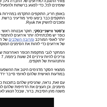
צוותי התגובה לאירועים של החברה גילו,
שזמינים לכל, כדי לפגוע ברשתות ולהפעיל
התוקפים כבר ביצעו סיור מודיעיני ברשת. תוך 24 שעות לתוקפים כבר הייתה 
ומוכנים להשיק את
Ryuk
.
צ'סטר ווישנייבסקי
, חוקר אבטחה ראשי ב
כופר יש מלכתחילה יותר אירועים להתמודד
יותר לאופי המורכב
ומרובה השלבים
של הת
של אירועים כדי לזהות את הסימנים המוק
המחקר לגבי מתקפות הכופר האחרונות ש
צר
והתנהגויות של תוקפים.
ממצאי הסקר מדגימים היטב את ההשפעה ש
במודעות האישית שלהם לאיומי סייבר ירד
עם זאת, נראה, שהניסיון שלהם בתוכנות 
מיומנים, וכן העצים את הדחיפות שלהם להפ
משנה מהן הסיבות, ברור, שבכל הנוגע לאב