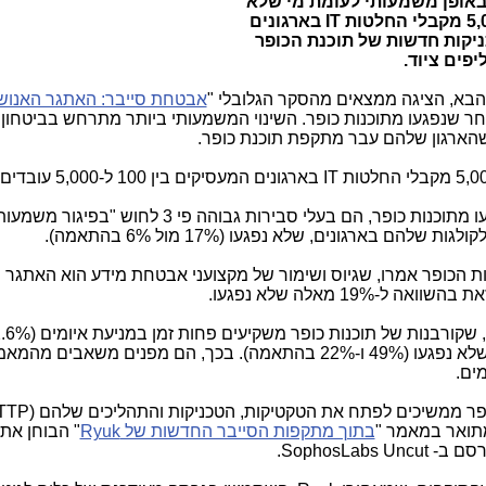
אופן משמעותי לעומת מי שלא
IT
בארגונים
יקות חדשות של תוכנת הכופר
ים ציוד.
בא, הציגה ממצאים מהסקר הגלובלי "
אבטחת סייבר: האתגר האנוש
 שנפגעו מתוכנות כופר. השינוי המשמעותי ביותר מתרחש בביטחון 
הארגון שלהם עבר מתקפת תוכנת כופר.
IT
בארגונים, שנפגעו מתוכנות כופר, הם בעלי סבירות גבוהה פי 3 לחוש "
הם בארגונים, שלא נפגעו (17% מול 6% בהתאמה).
(35%) מנפגעי מתקפות הכופר אמרו, שגיוס ושימור של מקצועני אבטחת מידע הוא האתגר
19 מאלה שלא נפגעו.
קורבנות של תוכנות כופר משקיעים פחות זמן במניעת איומים (
2.6%
). זאת, בהשוואה לאלה שלא נפגעו (49% ו-22% בהתאמה). בכך, הם מפנים משאבי
ים.
פר ממשיכים לפתח את הטקטיקות, הטכניקות והתהליכים שלהם (
TTP
מתואר במאמר "
בתוך מתקפות הסייבר החדשות של
Ryuk
" הבוחן את
סם ב-
SophosLabs Uncut
.