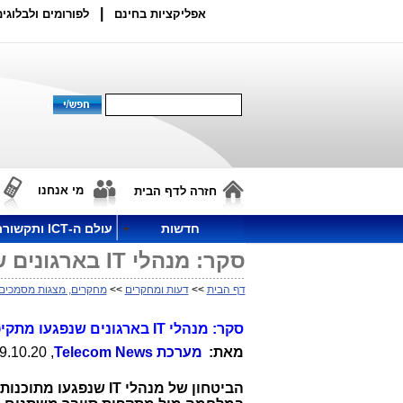
|
אפליקציות בחינם
לפורומים ולבלוגים
מי אנחנו
חזרה לדף הבית
חדשות
עולם ה-ICT ותקשורת
סקר: מנהלי IT בארגונים שנפגעו מתקיפות כופר מתקשים להתאושש
דף הבית
>>
דעות ומחקרים
>>
מחקרים, מצגות מסמכים
סקר:
מנהלי
IT
בארגונים שנפגעו מתק
מאת:
מערכת
Telecom News
, 19.10.20, 12:45
הביטחון של מנהלי
IT
שנפגעו מתוכנות 