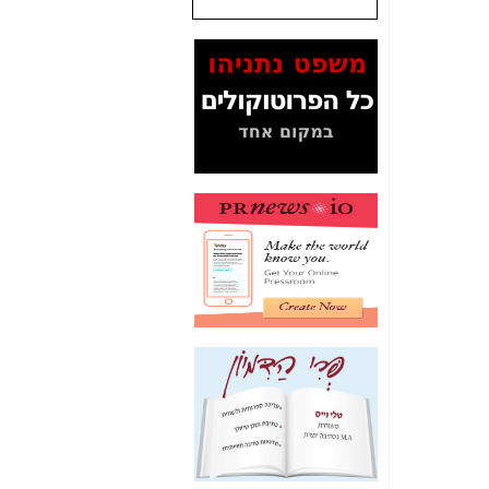
שנתנו לסלקום? -
כאן
המסמכים בנושא בזק-
Yes (תיק 4000)
מוכיחים "תפירת תיק"
לאיש הלא נכון! -
כאן
עובדות ומסמכים
המוסתרים מהציבור:
האם ביבי כשר
תקשורת עזר לקב'
בזק? -
כאן
מה מקור ה-Fake
News שהביא לתפירת
תיק לביבי והעלמת
החשודים הנכונים -
כאן
אחת הרגליים של "תיק
4000 התפור"
התמוטטה היום
בניצחון (כפול) של בזק
-
כאן
איך כתבות מפנקות