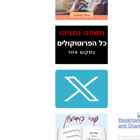
2" על תעלולי השר
משה כחלון -
כאן
המשך חשיפת הבלוף
ששמו "מהפיכת
הסלולר" ואיך מסרסים
את הנתונים לציבור -
כאן
סיכום ביקור בסיליקון
ואלי - למה 3 הגדולות
משקיעות ומפתחות
באותם תחומים -
כאן
שלמה פילבר (עד
לאחרונה מנכ"ל משרד
התקשורת) - עד
מדינה? הצחקתם
אותי! -
כאן
"יש אפליה בחקירה"?
חשיפה: למה השר
משה כחלון לא נחקר
עד היום? -
כאן