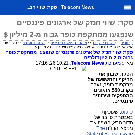
Telecom News - סקר: שווי הנ...
סקר: שווי הנזק של ארגונים פיננסיים
שנפגעו ממתקפת כופר גבוה מ-2 מיליון $
דף הבית
>>
דעות ומחקרים
>>
מחקרים, מצגות מסמכים
>>
אבטחה וסייבר
>> סקר: שווי
הנזק של ארגונים פיננסיים שנפגעו ממתקפת כופר גבוה מ-2 מיליון $
סקר: שווי הנזק של ארגונים פיננסיים שנפגעו ממתקפת כופר
גבוה מ-2 מיליון דולרים
מאת:
מערכת
Telecom News
, 26.10.21, 17:16
הסקר, שבחן את
ההיקף וההשפעה של
מתקפות כופר, נערך
בקרב 550 ארגונים
המספקים שירותים
פיננסיים.
סופוס
, שעוסקת
באבטחת סייבר של
הדור הבא, חשפה את
ממצאי הדו"ח
The
State of Ransomware