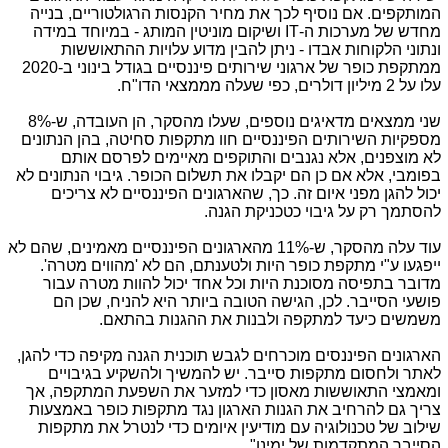
המותקפים. אם נוסיף לכך את מחיר הקנסות הרגולטוריים, בנייה
מחדש של מערכות ה-
IT
ושיקום מוניטין המותג - במיוחד במידה
ונתוני הלקוחות אבדו - ניתן להבין מדוע עלויות ההתאוששות
ממתקפת כופר של ארגוני שירותים פיננסיים בגודל בינוני ב-2020
עלו על 2 מיליון דולרים, כפי שעלה מממצאי הדו"ח.
שני ממצאים מדאיגים נוספים, שעלו מהסקר, הן העובדה, ש-8%
מספקיות השירותים הפיננסיים חוו מתקפות סחיטה, בהן הנתונים
לא מוצפנים, אלא נגנבים והתוקפים מאיימים לפרסם אותם
בפומבי, אלא אם כן הם יקבלו את תשלום הכופר. גיבוי הנתונים לא
יכול להגן מפני איום זה. כך, שהארגונים הפיננסיים לא צריכים
להסתמך רק על גיבוי כטכניקת הגנה.
עוד עלה מהסקר, ש-11% מהארגונים הפיננסיים מאמינים, שהם לא
ייפגעו ע"י מתקפת כופר היות ולטענתם, הם לא 'מהווים מטרה'.
מדובר בתפיסה מסוכנת היות וכל אחד יכול להוות מטרה עבור
פושעי הסייבר. לכן, הגישה הטובה ביותר היא להניח, שכן הם
משמשים כיעד למתקפה ולבנות את ההגנות בהתאם.
הארגונים הפיננסים מוכרחים לגבש תוכנית הגנה מקיפה כדי להגן,
לאתר ולחסום מתקפות סייבר. יש להמשיך ולהשקיע בגיבויים
ומאמצי התאוששות מאסון כדי למזער את השפעת המתקפה, אך
צריך גם להרחיב את הגנות הארגון נגד מתקפות כופר באמצעות
שילוב של טכנולוגיה עם מודיעין איומים כדי לנטרל את מתקפות
הסייבר המתקדמות של ימינו".