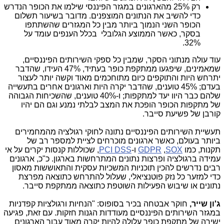
רק 25% מהארגונים במגזר הפיננסי שילמו את הכופר הנדרש
כדי להשיב את הנתונים המוצפנים. מדובר בשיעור תשלום
הכופר השני הנמוך ביותר מבין כל המגזרים שהשתתפו
בסקר, כאשר הממוצע הגלובלי בכלל הענפים עומד על
32%.
עוד עולה מנתוני הסקר, שמבין כל ספקי השירותים הפיננסיים,
שמאמינים, שיפגעו ממתקפת כופר בעתיד, 47% העידו, שהדבר
יתרחש היות והתוקפים כיום מתוחכמים מאוד וקשה יותר לעצור
בעדם; 45% טוענים, שהדבר יקרה היות וארגונים אחרים בתעשייה
שלהם כבר היוו יעד למתקפות; ו-40% טוענים, שהשכיחות הגבוהה
של מתקפות הכופר הופכת את המצב לבלתי נמנע וגם הם יהיו
קורבן של פשיעת סייבר.
תעשיית השירותים הפיננסיים נתונה לחוקי רגולציה מהמחמירים
ביותר בעולם, כאשר ארגונים מוכרחים לציית למספר רב של
תקנות, כמו
SOX
,
GDPR
ו-
PCI DSS
, שכוללות קנסות יקרים על אי
עמידה ברגולציה ופרצות נתונים המתרחשות בארגון. כ"כ, ארגונים
רבים נדרשים להכין תוכניות המשכיות עסקית והתאוששות מאסון
כדי למזער כל נזק פוטנציאלי, שעלול להתרחש כתוצאה מפרצת
נתונים או שיבוש הפעילות השוטפת כתוצאה ממתקפת סייבר.
ג'ון שייר,
חוקר אבטחה בכיר בסופוס: "הנחיות ורגולציות קפדניות
במגזר השירותים הפיננסיים מעודדות הגנות חזקות. עם זאת, פגיעה
ישירה של מתקפת כופר עלולה להיות יקרה מאוד עבור הארגונים