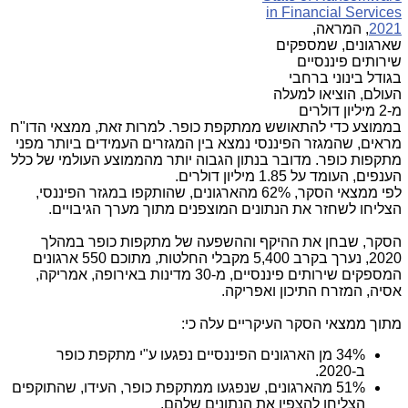
in Financial Services
2021
, המראה,
שארגונים, שמספקים
שירותים פיננסיים
בגודל בינוני ברחבי
העולם, הוציאו למעלה
מ-2 מיליון דולרים
בממוצע כדי להתאושש ממתקפת כופר. למרות זאת, ממצאי הדו"ח
מראים, שהמגזר הפיננסי נמצא בין המגזרים העמידים ביותר מפני
מתקפות כופר. מדובר בנתון הגבוה יותר מהממוצע העולמי של כלל
הענפים, העומד על 1.85 מיליון דולרים.
לפי ממצאי הסקר, 62% מהארגונים, שהותקפו במגזר הפיננסי,
הצליחו לשחזר את הנתונים המוצפנים מתוך מערך הגיבויים.
הסקר, שבחן את ההיקף וההשפעה של מתקפות כופר במהלך
2020, נערך בקרב 5,400 מקבלי החלטות, מתוכם 550 ארגונים
המספקים שירותים פיננסיים, מ-30 מדינות באירופה, אמריקה,
אסיה, המזרח התיכון ואפריקה.
מתוך ממצאי הסקר העיקריים עלה כי:
34% מן הארגונים הפיננסיים נפגעו ע"י מתקפת כופר
ב-2020.
51% מהארגונים, שנפגעו ממתקפת כופר, העידו, שהתוקפים
הצליחו להצפין את הנתונים שלהם.