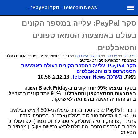
Telecom News - סקר PayPal: ...
סקר PayPal: עלייה במספר הקונים
בעולם באמצעות הסמארטפונים
והטאבלטים
דף הבית
>>
צרכנות
>>
חדשות הצרכנות
>> סקר PayPal: עלייה במספר הקונים בעולם
באמצעות הסמארטפונים והטאבלטים
סקר
PayPal
: עלייה במספר הקונים בעולם באמצעות
הסמארטפונים והטאבלטים
מאת:
מערכת
Telecom News
, 2.12.13, 10:58
בסקר נמצאו 99% יותר קונים ב-
Black Friday
השנה
באמצעות הסמארטפון והטאבלט ו-91% יותר קונים במובייל
בחג ההודיה השנה בהשוואה לאשתקד.
חברת
PayPal
ערכה סקר בקרב למעלה מ-4,500 איש בגילאים
64-16 ב-9 מדינות מובילות בעולם (ארה"ב, בריטניה, קנדה,
גרמניה, צרפת, רוסיה, איטליה, אוסטרליה וסינגפור), לפיו עולה כי
מרבית הצרכנים נהנים מהיכולת לבצע רכישות און-ליין מהסיבות
הבאות: