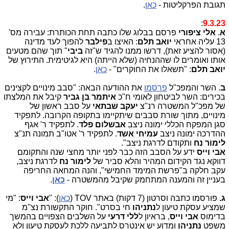
תגובת הפרקליטות -
כאן
.
:
9.3.23
א
.
אלי ציפורי
פרסם בבלוג שלו כתבה תחת הכותרת: עבירה מס'
13 עליה אחראי
יואב תלם
: האיצו ב
פילבר
להפוך לעד מדינה
(אסור להציע זאת), דרשו ממנו להגיד ש"זה
ביבי
" תוך שהם מטעים
אותו ואומרים לו שההנחיה (שלא הייתה) היא לגיטימית. התירוץ של
יואב תלם
: "תשאלו את החוקרים" -
כאן
.
ב
. השר והמפכ"ל
פרסמו
את ההודעה הבאה: "סבב מינויים לקצינים
בכירים: השר לביטחון לאומי ח"כ
איתמר בן גביר
קיבל את המלצתו
של מפכ"ל המשטרה רנ"צ
יעקב שבתאי
על סבב ראשון של
מינויים, מתוך שורת סבבים שיתקיימו בתקופה הקרובה. לתפקיד
סגן המפקח הכללי ימונה ניצב
אבשלום פלד
. לתפקיד ר' אגף
ההדרכה ימונה ניצב
עמיחי אשד
. לתפקיד ר' אטו"ב תמונה תנ"צ
לימור נח
ותקודם לדרגת ניצב".
אבי וייס
ידע על הסבב הזה כבר לפני יותר מחצי שנה והתקומם
דווקא נגד הקידום המהיר והלא סביר של
לימור נח
לדרגת ניצב,
עקב חלקה ב"פרשת המימד החמישי", והנה המחאה החריפה
בעניין זה והמענה המתחמק שקיבל מהמשטרה -
כאן
.
ג.
פורסמו כתבה וסרטון (7 דקות) באתר TOV (
כאן
): "
אבי וייס
: "מי
שמציע עסקת טיעון ל
נתניהו
חי בסרט". חוקר התקשורת נצ"מ
בדימוס
אבי וייס
, בראיון ל
ללי דרעי
על השלבים הצפויים בהמשך
משפט
נתניהו
ומדוע יש אינטרס לתביעה ללכת לעסקת טיעון ולא