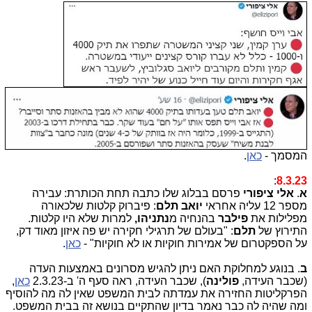
המסמך -
כאן
.
:
8.3.23
א
.
אלי ציפורי
פרסם בבלוג שלו כתבה תחת הכותרת: עבירה
מספר 12 עליה אחראי
יואב תלם
: פיברוק קלטות שלכאורה
מפלילות את
פילבר
בהנחיה מ
נתניהו,
למרות שלא היו קלטות.
התירוץ של
תלם
: "בעולם של תרגילי חקירה יש פה איזון מאוד דק,
על הספקטרום של אמירות חוקיות או לא חוקיות" -
כאן
.
ב
. בנוגע למחלוקת האם ניתן להגיש מסרונים באמצעות העדה
(שכבר העידה,
פולינה
), שכבר העידה, ראה סעף ה' ב-2.3.23
כאן
,
הפרקליטות החזירה את עמדתה לבית המשפט שאין לה מה להוסיף
ומה שהיה לה כבר נאמר בדיון שהתקיים בנושא זה בבית המשפט.