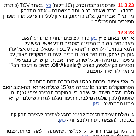
11.3.23:
פורסמו כתבה וסרטון (10 דקות)
כאן
באתר TOV (כותרת
בלבד): "״ככל שאתה בכיר יותר במשטרה – אתה מתרחק
מהימין״.
אבי וייס
, נצ"מ בדימוס, בראיון ל
ללי דרעי
על מרד מועדון
הניצבים והמפכ"לים."
12.3.23:
א
.
יוסי באום
צייץ
כאן
סדרת ציוצים תחת הכותרת: "האם
מאבטחים בשירות המדינה מוסרים מידע אישי ורגיש על
ה'מאובטחים' - לראשי ה"מחאה"? בפיד שמאל, ובפרט אצל עו"ד
גונן בן יצחק
, מדווחים פרטים רבים, לעתים ממוקדים מאוד, על
משפחת
נתניהו
- וכולל
שרה
,
יאיר
,
אבנר
, וכן שרים בממשלה
ובכירים בקואליציה, בפרט @
OfirAkunis
. מהיכן מידע כה רב?".
מומלץ לקריאה ולהפצה.
ב
.
אלי ציפורי
פרסם בבלוג שלו כתבה תחת הכותרת:
הפרוטוקולים מדברים! עבירה מס' 15 שעליה אחראי תת-ניצב
יואב
תלם
: נעלם תיעוד של שיחה בין החוקרת הבכירה
ציפי גז
(היום
שופטת) לבין
שלמה פילבר
. התיעוד נעלם למרות ש
תלם
הקריא
ממנו מהמחשב -
כאן
.
ג
. נשלחה עמדת הכנסת לבג"ץ בנוגע לעתירה לעצירת החקיקה
בכנסת ולהוצאת נתניהו לנבצרות -
כאן
.
ד
. השר
בן גביר
הודיעה ליועמ"שית שמעתה והלאה ייצג את עצמו