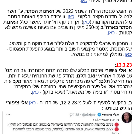
כי הוא לא סומך עליה -
כאן
.
ה
. הוגש לכנסת הדו"ח השנתי 2022 של
האזנות הסתר,
ע"י השר
לבט"ל. הדו"ח הקצר והלקוני -
כאן
. זו ירידה בהיקף האזנות הסתר
מול השנים הקודמות (
כאן
), אך הנתון גדול יותר מאשר
כלל האזנות
הסתר בארה"ב
(כ-350 מיליון תושבים עם בעיות פשיעה ממש לא
קטנות) -
כאן
.
ו
. המכון הישראלי לדמוקרטיה שלח ליו"ר ועדת חוקה חוק ומשפט
של הכנסת, מסמך מקצועי חשוב ביותר בנוגע להפעלת הפגסוס -
כאן
. מומלץ למתעניינים בנושא.
:
13.3.23
א
.
אלי ציפורי
פרסם בבלוג שלו כתבה תחת הכותרת: עבירה מס'
16 שעליה אחראי
יואב תלם
: מחדל פגישת ההנחיה שלא הייתה.
התירוץ של
תלם
: "יש פה מבחינתי פרקליטות מאוד מאוד מקצועית
שמכסה אולי על פערים מקצועיים שהיו בהובלה שלי בחקירה".
תירוץ נוסף: "זו בעיה של משמעת" (שלא בדקו) -
כאן
.
ב
. בהקשר לסעיף ה' לעיל מ-12.2.23, של הדו"ח -
כאן
אלי ציפורי
הדגיש בטוויטר: