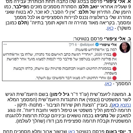
א
.
אלי ציפורי
פרסם בבלוג שלו כתבה תחת הכותרת: עבירה מס'
9 שעליה אחראי
יואב תלם
: הסתרת מסמכים מזכים מ
פילבר
, כמו
היומן שלו. התירוץ של
תלם
: "אין לי הסבר, לא זוכר, לא בטוח שאני
מהדרג שלי ברזולוציה נכנס לניירות הספציפיים או לכל מסמך
ומסמך. בקריאה מאוד מהירה זה דווקא תומך בתיזה" (
תלם
כמובן
משקר) -
כאן
.
ב
.
אלי ציפורי
פרסם בטוויטר:
המסמך -
כאן
.
ג
. המשנה ליועמ"שית (עו"ד ד"ר
גיל לימון
) בשם היועמ"שית הגיש
לשר המשפטים (כצפוי) את התנגדות היועמ"שית (המסמך המלא
נמצא
כאן
), בעניין "הצעת חוק שירות הציבור - מתנות- תיקון -
תרומה למימון הליך משפטי או טיפול רפואי וחובת דיווח". זה נוגע
למאבק של
נתניהו
בכמה נושאים וביניהם קבלת תרומות ללהגנתו
המשפטית וקבלת תרומה ספציפית מבן דודו (שהלך לעולמו).
ד
.
יוסי באום
פרסם בטוויטר
כאן
שרשור ארוך ומלא מסמכים תחת