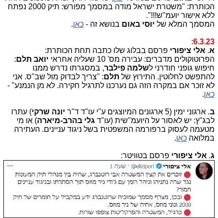
הכותרת: "משטרת ישראל מודה במסמך מפורש: תיק 2000 נפתח
ללא אישור יועמ"ש!!!".
המסמך המלא של
יוסי באום
בנושא זה -
כאן
.
:
6.3.23
א
.
אלי ציפורי
פרסם בבלוג שלו כתבה תחת הכותרת:
הפרוטוקולים מדברים: עבירה מס' 10 שעליה אחראי
יואב תלם
:
חיפוש גופני חודרני ל
שלמה פילבר
, במסגרתו נדרש ממנו
להתפשט לחלוטין. התירוץ של
תלם
: "צריך לבדוק מול שב"ס. אני
לא זוכר אם במקרה הזה גם נערכנו לתרגיל חקירה. לא מן הנמנע" -
כאן
.
ב
. ארגוני ימין (5 ארגונים המיוצגים ע"י עו"ד ד"ר
יונה שרקי
) עתרו
לבג"ץ: יש לאסור על היועמ"שית (עו"ד
גלי בהרב-מיארה
) או מי
מטעמה לעסוק ברפורמה המשפטית בשל ניגוד עניינים. העתירה
במלואה
כאן
.
ג
.
אלי ציפורי
פרסם בטוויטר: