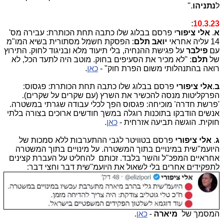
ל
נתניהו
."
:
10.3.23
א
.
אלי ציפור
י פרסם בבלוג שלו כתבה תחת הכותרת: עבירה מס'
14 עליה אחראי
יואב תלם
: הפסקת חשמל מסתורית בשיא המו"מ
עם
פילבר
על פגישת ההנחיה, בלי תיעוד מלא ובניגוד לחוק. התירוץ
של
תלם
: "לא מכיר את הסעיפים בחוק. מוטב היה לתעד הכל, לא
רואה בהתנהלותי משום הפרת חוק" -
כאן
.
ב
.
אלי ציפורי
פרסם בבלוג שלו כתבה תחת הכותרת: פגסוס:
הפרקליטות מנסה להכשיר את השרץ (עם שקרים על שקרים).
'פרשת חדרה' מוכיחה: פגסוס הפך לכלי עבודה שגרתי במשטרה.
אנשים הודבקו בתוכנות רוגלה במשך חודשים ארוכים בצורה בלתי
חוקית. הוגשה תביעה אזרחית -
כאן
.
ג
.
אלי ציפורי
פרסם בטוויטר לגבי ההתערבות ללא סמכות של
היועמ"שית במינויים בתוך המשטרה. על מינויים בתוך המשטרה
אחראיים המפכ"ל והשר בלבד. זכותם להחליט על העברת קצינים
לתפקידים אחרים בלי לשאול את היועמ"שית דבר וחצי דבר:
המסמך של
מיארה
-
כאן
.