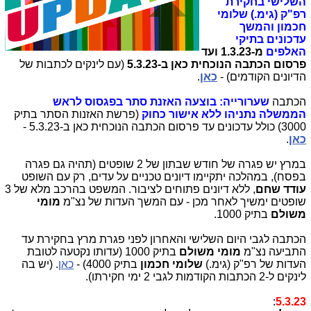
השלישי בחקירת
רפ"ק (גימ.) שלומי
חכמון והמשך
עדכונים בתיקי
האלפים
מ-1.3.23 ועד
פרסום הכתבה הנוכחית כאן ב-5.3.23
(עם לינקים לכתבות של
הדיונים הקודמים) -
כאן
.
הכתבה
שערורייה: בוצעה האזנת סתר בפגסוס לראש
הממשלה נתניהו ללא אישור כחוק
(פרשת האזנות הסתר בתיק
3000) כולל עדכונים עד פרסום הכתבה הנוכחית כאן ב-5.3.23 -
כאן
.
במרץ יש פגרה של חודש שבתון של 2 שופטים (תהיה גם פגרה
בפסח), במהלכה יתקיימו דיונים טכניים על עדים, רק עם השופט
עודד שחם
, ללא דיונים פתוחים לציבור. המשפט בהרכב מלא של 3
שופטים ימשיך לאחר מכן - עם המשך העדות של נצ"מ
מומי
משולם
בתיק 1000.
הכתבה לגבי היום השלישי והאחרון לפני פגרת מרץ בחקירת עד
התביעה נצ"מ
מומי משולם
בתיק 1000 (עדותו נקטעה לטובת
העדות של רפ"ק (גימ.)
שלומי
חכמון
בתיק 4000) -
כאן
. (יש בה
לינקים ל-2 הכתבות הקודמות לגבי 2 ימי חקירתו).
:
5.3.23