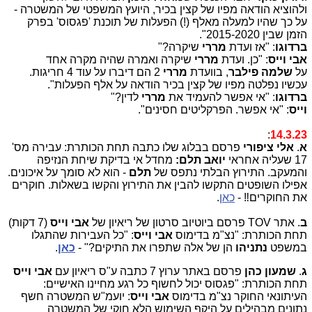
ולהוציא הודאה מפיו של קצין בכיר, היועץ המשפטי של המשטרה -
על כך שהיו למעלה מאלף (!) הפעלות של תוכנת 'פגסוס' בפרק
הזמן שבין 2015-2020".
ברדוגו
: "אז ועדת
מררי
שיקרה?"
אבי וייס
: "כן. ועדת
מררי
שיקרה ואמרה שהיה מקרה אחד
על
שלמה פילבר
, בוועדת
מררי
2 הם דיברו על עוד 4 חריגות.
עכשיו נפלטה מפיו של קצין בכיר הודאה על אלף הפעלות".
ברדוגו
: "אי אפשר להעמיד את
מררי
לדין?"
וייס
: "אי אפשר. הפרקליטים חסינים".
:
14.3.23
א
.
אלי ציפורי
פרסם בבלוג שלו כתבה תחת הכותרת: עבירה מס'
17 שעליה אחראי
יואב תלם:
מחדל אי בדיקת שיחת הנזיפה
והמעקב. התירוץ הבלתי נתפס של
תלם
- הוא לא סומך על איכונים.
אפילו השופטים התקשו להבין את התירוץ והקשו בשאלות. חוקרים
את החוקרים‼ -
כאן
.
ב
. אתר TOV פרסם ביוטיוב סרטון של ריאיון של
אבי וייס
(7 דקות)
תחת הכותרת: "נצ"מ בדימוס
אבי וייס
: "כל העבירות שהתגלו
במשפט
נתניהו
הן של אלה שתפרו את התיקים?" -
כאן
.
ג
.
שמעון כהן
פרסם באתר ערוץ 7 כתבה ע"ס ריאיון עם
אבי וייס
תחת הכותרת: "פגסוס יכול לחשוף כל רגע מחיינו האישיים:
העיתונאי החוקר נצ"מ בדימוס
אבי וייס
: יועמ"ש המשטרה חשף
נתונים מבהילים על היקף השימוש הלא חוקי של המשטרה