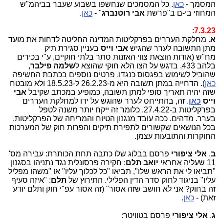
המסמך -
כאן
. כל המסמכים שנחשפו בשבוע שעבר בביהמ"ש
המחוזי בי-ם ב"פרשת
אבי רוטנברג
" -
כאן
.
:
7.3.23
א
. מחלקת העררים בפרקליטות המדינה החליטה לדחות את מועד
מתן התשובה לערר שהגיש
אבי וייס
בעניין סגירת תיק
מח"ש (אודות הוצאת צווי האזנות סתר בלתי חוקיים, ע"י בכירים
בלהב 433, בדגש על הצו הלא חוקי שהוצא ל
שלמה פילבר
,
שהוביל לשימוש בפגסוס כנגדו, פרטים נוספים בכתבת החשיפה
כאן
). הדחייה במתן תשובה היא מ-26.2.23 ל-18.5.23 ולא מובטח
שזה יהיה תאריך סופי למתן תשובה, כמופיע במכתב שקיבל
אבי
וייס
כאן
. זה, בהתייחס לערר שהוגש על ידו למחלקת העררים
בפרקליטות ב-27.4.22. כלומר זה ייקח יותר משנה לטפל
בערר. מדהים. ככה עובד מנגנון הטיוח והמריחה של הפרקליטות,
בכל הנושאים שקשורים לתפירת תיקים והפרות חוק של המערכות
החוקרות והתובעות עצמן.
ב
.
אלי ציפורי
פרסם בבלוג שלו כתבה תחת הכותרת: עבירה מס'
11 שעליה אחראי
יואב תלם
: חקירה פרסונלית נגד נתניהו בסגנון
"תביאו לי את הראש שלו", תביאו "כל לכלוך עליו" או "משהו מפליל
עליו" בניגוד לחוק סדר הדין הפלילי. התירוץ של
תלם
: "איזה סעיף
זה בחוק? אני לא חושב שזה אסור" (זה אסור עפ"י חוק ותלם יודע
זאת) -
כאן
.
ג
.
אלי ציפורי
פרסם בטוויטר: