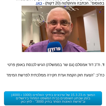
בפגסוס". הכתבה וההקלטה (20 דקות) -
כאן
.
ד
. ח"כ דוד אמסלם (גם שר בממשלה) הגיש לכנסת באופן פרטי
כח"כ: "הצעת חוק הקמת ועדת חקירה ממלכתית לפרשת המימד
החמישי" -
כאן
. אין כאן כל אזכור ל
פרשת "קטארגייט"
.
המשך מ-15.3.23 של עדכונים בתיקי האלפים (1000 ו-4000)
בזמן שבתון השופטים בבית המשפט המחוזי בירושלים
וב"פרשת האזנות הסתר בתיק 3000" - לחץ כאן