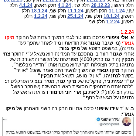
חלק ראשון,
28.12.23
חלק שני,
4.1.24
חלק ראשון,
4.1.24
חלק
שני,
11.1.24
חלק ראשון,
11.1.24
חלק שני,
18.1.24
חלק
ראשון,
18.1.24
חלק שני,
25.1.24
חלק שני,
1.2.24
חלק
ראשון,
1.2.24
חלק שני.
:
1.2.24
א
.
אלי ציפורי
פרסם בטוויטר לגבי המשך העדות של החוקר
מיקו
גנאדי
(
מי שגבה מ
גנור
את הודאותיו מיד לאחר שהפך לעד
מדינה), במשפט הזוטא של
מיקי גנור
:
אחרי ש
גנור
חוזר בו מהסכם עד המדינה הוא נשאל ע״י החוקר
צחי
חבקין
(היה גם בתיק 4000) מפורשות על הקשר והמעורבות של
נתניהו
בתיק הצוללות תוך שהוא מכנה אותו ״הדייר מבלפור״.
החוקר
מיקו גנאדי
שהמשיך להעיד היום ואמר שהכל ״אוויר״
בקשר ל
נתניהו
: ״אין לי מושג, תשאל את
חבקין
״.
עו״ד
עמית ניר,
פרקליטו של
מיקי גנור
, מטיח בנציגי הפרקליטות:
״למה אתם מתחמקים מסוגיית ראש הממשלה (שנחקר בפועל
בתיק הצוללות)?;
ליאת בן ארי
ו
יוני
תדמור
רצו את הראש של
נתניהו
על מגש של כסף״.
ב
. עו"ד
עידו שיפוני
סיכם את יום החקירה השני והאחרון של
מיקו
גנאדי
: