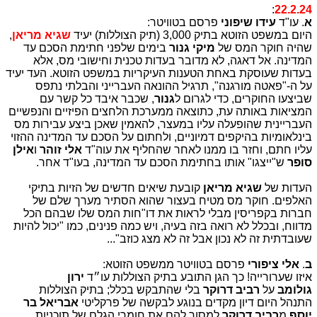
:
22.2.24
א
. עו"ד
עידו שיפוני
פרסם בטוויטר:
היום במשפט הזוטא בתיק 3,000 (תיק הצוללות) יעיד
שגיא מריאן
,
שהיה חוקר המס של
מיקי גנור
בימים שלפני חתימת הסכם עד
המדינה. אל דאגה, לא מדובר בעדות טכנית וחישובי מס, אלא
בעדות שעוסקת באחת הטענות העיקריות במשפט הזוטא. העד יעיד
על ה-"פאטה מורגנה", תרגיל ההונאה העברייני והבלתי נתפס
שביצעו החוקרים, כדי לגרום ל
גנור
, שכבר איבד כל קשר עם
המציאות באותה עת, כתוצאה ממערכת הלחצים הפיזיים והנפשיים
העבריינית שהופעלה עליו במעצר, להאמין שאכן ביצע עבירות מס
בינלאומיות בהיקפים דמיוניים, ולחתום על הסכם עד המדינה ההזוי
עליו חתם, וחזר בו ממנו לאחר שהחליף את עוה"ד
אלי זוהר
ו
אילן
סופר
ש"ייצגו" אותו בחתימת הסכם עד המדינה, בעו"ד אחר.
העדות של
שגיא מריאן
קובעת שיאים חדשים של הזיות בתיקי
האלפים. חוקר מס מטיח בעצור שהוא הסתיר מערך שלם של
חברות בקפריסין מבלי לראות את דו"חות המס שלו שבהם הכל
מדווח, ובכלל לא רואה בזה בעיה, ויש כמה פנינים, כמו "יכול להיות
שעובדתית זה לא נכון אבל זה לא מצג כוזב"...
ב
.
אלי ציפורי
פרסם בטוויטר ממשפט הזוטא:
איזו שערורייה! כך הגן התובע בתיק הצוללות עו״ד
ירון
גולומב
על
רביב דרוקר
בלי שהתבקש בכלל; בתיק הצוללות
התנהל היום דיון מקדים בנוגע לבקשה של פרקליטי
אבריאל בר
יוסף
מ
רביב דרוקר
למסור להם את חומרי הגלם של תוכניות