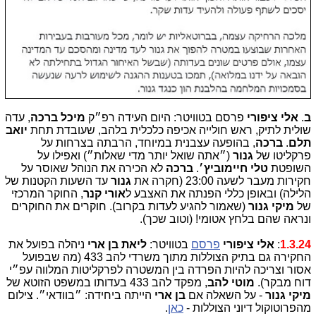
ב
.
אלי ציפורי
פרסם בטוויטר: היום העידה רפ״ק
מיכל ברכה
, עדה
שולית לתיק, ראש חולייה אכיפה כלכלית בלהב, שעובדת תחת
יואב
תלם
.
ברכה
, בהופעה עצבנית במיוחד, הרבתה בצרחות על
פרקליטו של
גנור
(״אתה שואל יותר מדי שאלות״) ואפילו על
השופטת
טלי חיימוביץ׳
.
ברכה
לא הכירה את הנוהל שאוסר על
חקירות מעבר לשעה 23:00 (חקרה את
גנור
עד השעות הקטנות של
הלילה) ובאופן כללי הפנתה את האצבע ל
אורי קנר
, החוקר המרכזי
של
מיקי גנור
(שאמור להגיע לעדות בקרוב). חוקרים את החוקרים
ונראה שהם בלחץ אטומי! (וטוב שכך).
1.3.24
:
אלי ציפורי
פרסם
בטוויטר:
ליאת בן ארי
ניהלה בפועל את
החקירה גם בתיק הצוללות מתוך משרדי להב 433 (מה שבפועל
אסור וצריכה להיות הפרדה בין המשטרה לפרקליטות המלווה עפ״י
דוח מבקר).
מוטי להב
, מפקד להב 433 בעדותו במשפט הזוטא של
מיקי גנור
- על השאלה אם
בן ארי
הייתה ביחידה: ״בוודאי״. צילום
מהפרוטוקול דיוני הצוללות -
כאן
.