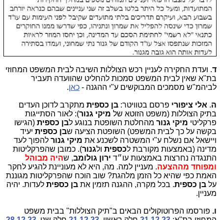
ד
. ועדת החקירה לעניין רכש הצוללות השיבה לבית המשפט המחוזי
בת"א שאין לבית המשפט סמכות להחליט שהוועדה תעביר
לביהמ"ש מסמכים המבוקשים ע"י ההגנה -
כאן
.
ה
.
אלי ציפורי
פרסם בטוויטר:
בן כספית
מתקרב לדוכן העדים
בתיק הצוללות (משפט הזוטא של
מיקי גנור
): לאור הסתייגות
פרקליטי
מיקי גנור
מהחלטת השופטת בנוגע ל
בן כספית
(הגישו
בקשה על כך לבית המשפט) השופטת הציעה ש
בן כספית
יעיד
ויישאל אם נשלח ע"י המשטרה לשכנע את
מיקי גנור
להפוך לעד
מדינה (באמצעות מקורבת ל
כספית
ול
גנור
). כמובן שהפרקליטות
התנגדה נחרצות באמצעות עו״ד
ירון גולומב
, ש
היה מבוהל
ומפוחד מההצעה
. מעניין למה. מה, היא לא מעוניינת להגיע לחקר
האמת כפי שהיא כל הזמן מלהגת? שוב הוכח שהפרקליטות מגוננת
על
בן כספית
. בכל מקרה, ההגנה תזמין את
בן כספית
לעדות. יהיה
מעניין.
ו.
פורסמו הפרוטוקולים הבאים ב"תיק הצוללות" בבית משפט
המחוזי בת"א:
21.12.23
חלק ראשון,
21.12.23
חלק שני,
28.12.23