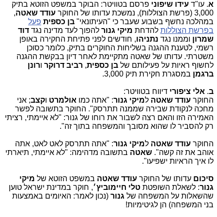
א
. עו"ד
עידו שיפוני
פרסם בטוויטר: הבוקר במשפט הזוטא בתיק
3,000 (פרשת הצוללות), נמשכת עדותו של החוקר
עודד שאטה
,
במהלכה נחשף בשבוע שעבר כי "העיתונאי"
בן כספית
פעל
בפרשת הצוללות
להדחת
מיקי גנור
להפוך לעד מדינה נגד
דוד
שמרון
וממנו נגד
נתניהו
, חודשים לפני פתיחת החקירה באופן
רשמי, לטענת ההגנה בשליחות החוקרים בתיק, כלומר כסוכן
משטרתי. עדותו של שאטה מתקיימת לאחר דיון בבקשת ההגנה
לחשוף ראיות על פעילותם של
בן כספית
,
רביב דרוקר
ו
רונן
ברגמן
במסגרת חקירת תיק 3,000.
ב
.
אלי ציפורי
דיווח בטוויטר:
החוקר
עודד שאטה
ל
מיקי גנור
: "אתה כמו
אולמרט
ו
קצב
; אני
מחכה לנקודת שבירה שממנה תתרסק". החוקר בתשובה לפשר
האמירה הזו והאם רצה לשבור את רוחו של גנור: "לא איימתי, רציתי
רק להסביר לו שהוא מסובך והמשפחה בתוך זה".
החוקר
עודד שאטה
ל
מיקי גנור
: "אתה תתרסק לאט לאט, אתה
אוהב את זה קשה".
שאטה
בתשובה מדהימה: "לא איימתי, תיארתי
לו איך הראיות ישפיעו".
סיכום
עדותו של החוקר
עודד שאטה
במשפט הזוטא של
מיקי
גנור
: לשאלת השופטת
טלי חיימוביץ׳
, חוקר במדינת ישראל טוען
שהשאלות על המשפחה של
גנור
(נכון לאמר: האיומים באמצעות
בני המשפחה) הן לגיטימיות!