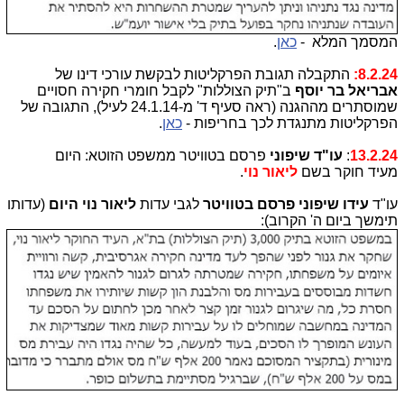
המסמך המלא -
כאן
.
8.2.24:
התקבלה תגובת הפרקליטות לבקשת עורכי דינו של
אבריאל בר יוסף
ב"תיק הצוללות" לקבל חומרי חקירה חסויים
שמוסתרים מההגנה (ראה סעיף ד' מ-24.1.14 לעיל), התגובה של
הפרקליטות מתנגדת לכך בחריפות -
כאן
.
13.2.24
:
עו"ד שיפוני
פרסם בטוויטר ממשפט הזוטא: היום
מעיד
חוקר בשם
ליאור נוי
.
עו"ד
עידו שיפוני פרסם בטוויטר
לגבי
עדות
ליאור נוי היום
(עדותו
תימשך ביום ה' הקרוב):