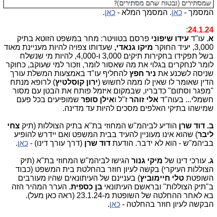
המסמך -
כאן
. המסמך המלא -
כאן
.
:
24.1.24
א
. עו"ד
עידו שיפוני
פרסם בטוויטר: מחר במשפט הזוטא בתיק
3,000, יעיד החוקר
מיקו גנאדי,
שעדותו צפויה להיות מעניינת מאוד
בשל תפקידו בחקירות תיקים 3,000 ו-4,000, להיות מי שנשלח
לומר לנחקרים בגלוי את מה שאסור לומר, וזכור למי שעוקב, כחוקר
שניסה לשכנע את
ניר חפץ
להחליף עו"ד באמצעות המשלת עורך
הדין שאומר לו שאין לו ממה לחשוש (
ירון קוסלטיץ
) לרופא מנתח
"מפגר וסתום" כדבריו, שבמקום איזמל פותח את הבטן עם מסור
חשמלי... בעוה"ד
אלי זוהר
ז"ל ו
אילן סופר
שמופיעים בכל פעם
שמישהו בתיקי האלפים מסכים להיות עד מדינה.
ב.
דוד שרן
הודיע לביהמ"ש המחוזי בת"א בתיק הצוללות (תיק
צחי
ליבר
) שהוא אינו מעוניין להעיד בבית המשפט ואם יידרש להופיע
בביהמ"ש - הוא לא ידבר. הודעת
דוד שרן
(דרך עורך דינו) -
כאן
.
ג.
עורכי דינו של
מיקי גנור
הגישו לביהמ"ש המחוזי בת"א (תיק
הצוללות העיקרי) בקשה לעיון חוזר בהחלטת בית המשפט (כבוד
השופטת
טלי חיימוביץ
) בעניינם של העיתונאים שהיו מעורבים
ב"תיק הצוללות" ובראשם העיתונאי
בן כספית
. הערר המהיר הזה
בא לאחר ההחלטה של השופטת מ-23.1.24 (ראה כאן מעל).
הבקשה לעיון חוזר בהחלטה -
כאן
.