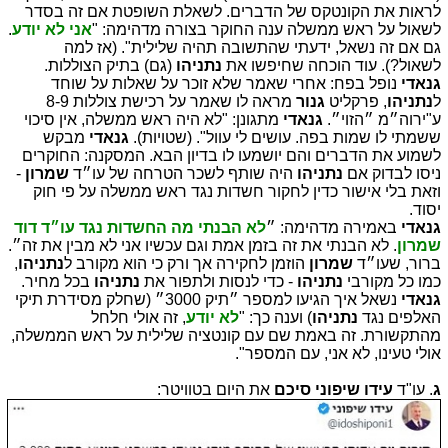
לראות את הקונטקס של הדברים. לשאלת השופטת אם זה בסדר
לשאול על ראש ממשלה ענה החוקר בצורה מדהימה: "
אני לא יודע
.
גם אם זה נשאל, ידעתי שהתשובה תהיה שלילית". (אז למה
לשאול?). עוד הוכחה שחיפשו את
נתניהו
(גם) בתיק הצוללות.
גנאדי
נופל בפח: אחרי שאמר שלא זוכר על שאלות על שוחד
ל
נתניהו
, פרקליט
גנור
מראה לו שאמר על רכישת צוללות 8-9
ע"ירוה״מ ״הזוי״.
גנאדי
מתגונן: "לא היה ראש ממשלה, אין סיכוי
ששמתי לו שמות בפה. עושים לי עוול". (שטויות).
גנאדי
מבקש
לשמוע את הדברים והם יושמעו לו בדיון הבא. המסקנה: החוקרים
ניסו לבדוק אם
נתניהו
היה שותף לשכר הטרחה של עו״ד
שמרון
-
וזאת בלי אישור כדין לחקור חשדות נגד ראש ממשלה על פי חוק
יסוד.
גנאדי
באמירה מדהימה: ״
לא הבנתי מה החשדות נגד עו״ד דוד
שמרון
. לא הבנתי את זה בזמן אמת וגם עכשיו אני לא מבין את זה״.
ברור, שעו״ד
שמרון
הוזמן לחקירה אך ורק כי הוא מקורב ל
נתניהו
,
כמו כל מקורבי
נתניהו
- כדי לנסות ולתפור את
נתניהו
בכל מחיר.
גנאדי
נשאל איך הגיעו למספר ״תיק 3000״ (שחלק מסידרת תיקי
האלפים נגד
נתניהו
) וענה כך: "
לא יודע
, זה אולי חלחל
מהתקשורת. זה באמת שם עם קונטציה שלילית על ראש הממשלה,
אולי טעינו, לא אני, עם המספר".
ג
. עו"ד
עידו שיפוני סיכם
את היום בטוויטר: