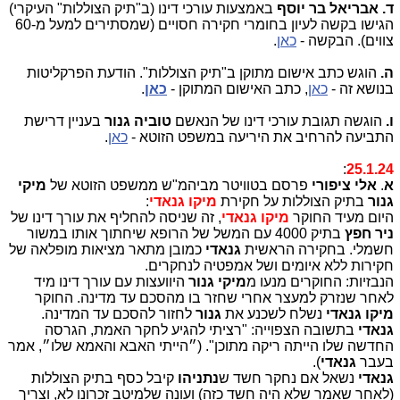
ד. אבריאל בר יוסף
באמצעות עורכי דינו (ב"תיק הצוללות" העיקרי)
הגישו בקשה לעיון בחומרי חקירה חסויים (שמסתירים למעל מ-60
צווים). הבקשה -
כאן
.
ה.
הוגש כתב אישום מתוקן ב"תיק הצוללות". הודעת הפרקליטות
בנושא זה -
כאן
, כתב האישום המתוקן -
כאן
.
ו.
הוגשה תגובת עורכי דינו של הנאשם
טוביה גנור
בעניין דרישת
התביעה להרחיב את היריעה במשפט הזוטא -
כאן
.
:
25.1.24
א
.
אלי ציפורי
פרסם בטוויטר מביהמ"ש ממשפט הזוטא של
מיקי
גנור
בתיק הצוללות על חקירת
מיקו גנאדי
:
היום מעיד החוקר
מיקו גנאדי
, זה שניסה להחליף את עורך דינו של
ניר חפץ
בתיק 4000 עם המשל של הרופא שיחתוך אותו במשור
חשמלי. בחקירה הראשית
גנאדי
כמובן מתאר מציאות מופלאה של
חקירות ללא איומים ושל אמפטיה לנחקרים.
הנבזיות: החוקרים מנעו מ
מיקי גנור
היוועצות עם עורך דינו מיד
לאחר שנזרק למעצר אחרי שחזר בו מהסכם עד מדינה. החוקר
מיקו גנאדי
נשלח לשכנע את
גנור
לחזור להסכם עד המדינה.
גנאדי
בתשובה הצפוייה: "רציתי להגיע לחקר האמת, הגרסה
החדשה שלו הייתה ריקה מתוכן". (״הייתי האבא והאמא שלו״, אמר
בעבר
גנאדי
).
גנאדי
נשאל אם נחקר חשד ש
נתניהו
קיבל כסף בתיק הצוללות
(לאחר שאמר שלא היה חשד כזה) ועונה שלמיטב זכרונו לא, וצריך