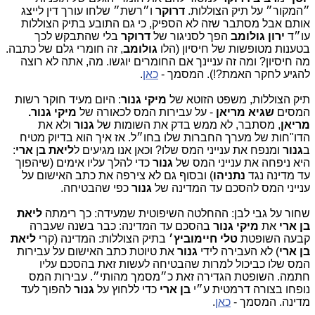
״המקור״ על תיק הצוללות.
דרוקר
ו״רשת״ שלחו עורך דין לייצג
אותם אבל מסתבר שזה לא הספיק, כי גם התובע בתיק הצוללות
עו״ד
ירון גולומב
הפך לסניגור של
דרוקר
בלי שהתבקש לכך
בטענות מטופשות של חיסיון (הלו
גולומב
, זה חומרי גלם של כתבה.
מה חיסיון? ומה זה עניינך אם החומרים יוגשו. מה, אתה לא רוצה
להגיע לחקר האמת?!). המסמך -
כאן
.
תיק הצוללות, משפט הזוטא של
מיקי גנור
: היום מעיד חוקר רשות
המסים
שגיא מריאן
- על עבירות המס לכאורה של
מיקי גנור.
מריאן
, מסתבר, לא ממש בדק את השומות של
גנור
ולא את
הדו
"חות של מערך החברות שלו בחו״ל. אז איך הוא בדיוק מטיח
ב
גנור
ומנפח את ענייני המס שלו? וכאן אנו מגיעים ל
ליאת ב
ן
ארי
:
היא ניפחה את ענייני המס של
גנור
כדי להלך עליו אימים (שיהפוך
עד מדינה נגד
נתניהו
) ובסוף גם לא צירפה את כתב האישום על
ענייני המס להסכם עד המדינה של
גנור
כפי שהבטיחה.
שחור על גבי לבן: ההחלטה השיפוטית שמעידה: כך רימתה
ליאת
בן ארי
את
מיקי גנור
בהסכם עד המדינה: כבר בשנה שעברה
קבעה השופטת
טלי חיימוביץ׳
בתיק הצוללות: המדינה (קרי
ליאת
בן ארי
) לא העבירה לידי
גנור
את טיוטת כתב האישום על עבירות
המס שלו כביכול למרות שהבטיחה לעשות זאת בהסכם עליו
חתמה. השופטת הגדירה זאת כ״מסמך מהותי״. עבירות המס
נופחו בצורה דרמטית ע״י
בן ארי
כדי ללחוץ על
גנור
להפוך לעד
מדינה. המסמך -
כאן
.