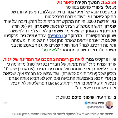
15.2.24
: המשך חקירת
ליאור נוי
:
א. אלי ציפורי
פרסם בטוויטר:
במשפט הזוטא של
מיקי גנור
בתיק הצוללות, המשך עדותו של
החוקר
ליאור נוי
. בעוד מבוכה לפרקליטות:
נוי
: "פרשת 3000 הייתה מתוקשרת ברמות כל הזמן, דיברו על עו"ד
שמרון
וראש הממשלה, רציתי להראות ש
שמרון
ידע (על חוזה
מסויים) וזה מגוחך שהוא אומר ש
שמרון
לא ידע (מודה למעשה
שניזון מהתקשורת - מ
דרוקר
ו
בן
כספית
). עו"ד
עמית ניר
, פרקליטו
של
גנור
: "אנחנו יודעים שאתה נותן אנלוגיה של מוות ומשפחה
ותאונות דרכים, למה? (עוד חוקר שאיים על
גנור
באמצעות בני
משפחתו).
נוי
בתשובה מתממת: "
לא יודע
".
ואוו! פרקליט
גנור
:
ליאת בן רימתה בהסכם עד המדינה של גנור
.
עו״ד
עמית ניר
: "ההיתממות של חבריי (בפרקליטות) מדהימה כי
בסוף
ליאת בן ארי
חותמת על הסכם עד מדינה (עם
גנור
) שיש 10
מיליון שקל (עבירות מס לכאורה). ועד עכשיו לא הבנתי איך. ש
ליאת
בן ארי
תבוא באמצעות התביעה ואם היא לא תביא אותה אנחנו
נביא אותה.
ליאת בן ארי
רימתה, אז אם הפרקליטות לא תביא
אותה אנחנו נביא אותה".
ב
. עו"ד
עידו שיפוני סיכם
בטוויטר: