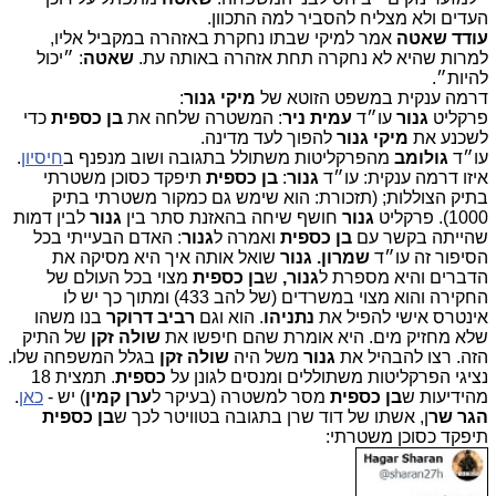
העדים ולא מצליח להסביר למה התכוון.
עודד שאטה
אמר למיקי שבתו נחקרת באזהרה במקביל אליו,
למרות שהיא לא נחקרה תחת אזהרה באותה עת.
שאטה
: ״יכול
להיות״.
דרמה ענקית במשפט הזוטא של
מיקי גנור
:
פרקליט
גנור
עו״ד
עמית ניר
: המשטרה שלחה את
בן כספית
כדי
לשכנע את
מיקי גנור
להפוך לעד מדינה.
עו״ד
גולומב
מהפרקליטות משתולל בתגובה ושוב מנפנף ב
חיסיון
.
איזו דרמה ענקית: עו״ד
גנור
:
בן כספית
תיפקד כסוכן משטרתי
בתיק הצוללות; (תזכורת: הוא שימש גם כמקור משטרתי בתיק
1000). פרקליט
גנור
חושף שיחה בהאזנת סתר בין
גנור
לבין דמות
שהייתה בקשר עם
בן כספית
ואמרה ל
גנור
: האדם הבעייתי בכל
הסיפור זה עו״ד
שמרון.
גנור
שואל אותה איך היא מסיקה את
הדברים והיא מספרת ל
גנור,
ש
בן כספית
מצוי בכל העולם של
החקירה והוא מצוי במשרדים (של להב 433) ומתוך כך יש לו
אינטרס אישי להפיל את
נתניהו
. הוא וגם
רביב דרוקר
בנו משהו
שלא מחזיק מים. היא אומרת שהם חיפשו את
שולה זקן
של התיק
הזה. רצו להבהיל את
גנור
משל היה
שולה זקן
בגלל המשפחה שלו.
נציגי הפרקליטות משתוללים ומנסים לגונן על
כספית
.
תמצית 18
מהידיעות ש
בן כספית
מסר למשטרה (בעיקר ל
ערן קמין
) יש -
כאן
.
הגר שר
ן, אשתו של דוד שרן בתגובה בטוויטר לכך ש
בן כספית
תיפקד כסוכן משטרתי: