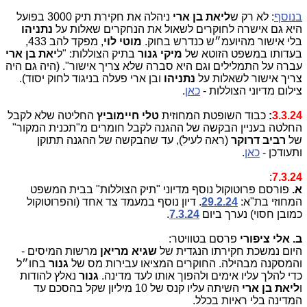
בנוסף
: לא רק ש
ליאת בן ארי
ניהלה את חקירת תיק 3000 בפועל
היא גם אישרה לחוקרים לשאול את הנחקרים שאלות על
נתניהו
בלי אישור מהיועמ״ש כנדרש בחוק.
מוטי לוי
, מפקד להב 433,
בעדותו במשפט הזוטא של
מיקי גנור
בתיק הצוללות: "ל
יאת בן ארי
עברה על התמלילים וגם היא סברה שלא צריך אישור". (היה גם היה
צריך אישור לשאלות על
נתניהו
ובן ארי פעלה בניגוד לחוק יסוד).
צילום מדיוני הצוללות -
כאן
.
3.3.24
:
כבוד השופטת המחוזית
טלי חיימוביץ
החליטה שלא לקבל
החלטה בעניין הבקשה של ההגנה לקבל חומרים מ"תכנית המקור"
של
רביב דרוקר
(ראה לעיל), עד שהבקשה של ההגנה תתוקן
ותעודכן -
כאן
.
:
7.3.24
א.
פורסם פרוטוקול נוסף מדיוני "תיק הצוללות" בבית המשפט
המחוזי בת"א:
29.2.24
. דיון נוסף במעמד צד אחד (והפרוטוקול
כמובן חסוי) נערך ביום
7.3.24
.
ב. אלי ציפורי
פרסם בטוויטר:
היום נמשכת חקירתו הנגדית של
שגיא מריאן
מרשות המיסים -
והמסקנה מבהילה. החוקרים המציאו עבירות מס של
גנור
בחו״ל
כדי להלך עליו אימים ולהפוך אותו לעד מדינה.
גנור
נאלץ להודות
ו
ליאת בן ארי
השיתה עליו קנס של 10 מיליון שקל בהסכם עד
המדינה בלי ראיות בכלל.