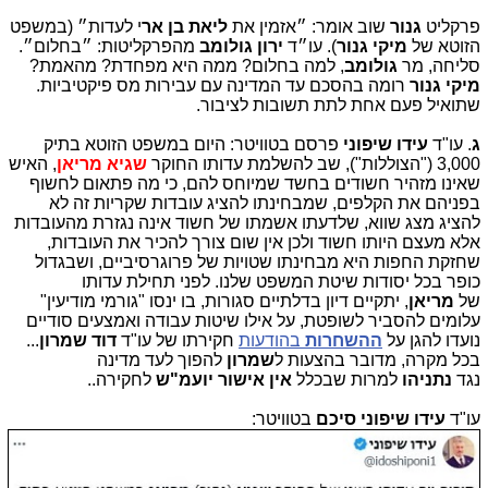
פרקליט
גנור
שוב אומר: ״אזמין את
ליאת בן אר
י לעדות״ (במשפט
הזוטא של
מיקי גנור
). עו״ד
ירון גולומב
מהפרקליטות: ״בחלום״.
סליחה, מר
גולומב
, למה בחלום? ממה היא מפחדת? מהאמת?
מיקי גנור
רומה בהסכם עד המדינה עם עבירות מס פיקטיביות.
שתואיל פעם אחת לתת תשובות לציבור.
ג
. עו"ד
עידו שיפוני
פרסם בטוויטר: היום במשפט הזוטא בתיק
3,000 ("הצוללות"), שב להשלמת עדותו החוקר
שגיא מריאן
, האיש
שאינו מזהיר חשודים בחשד שמיוחס להם, כי מה פתאום לחשוף
בפניהם את הקלפים, שמבחינתו להציג עובדות שקריות זה לא
להציג מצג שווא, שלדעתו אשמתו של חשוד אינה נגזרת מהעובדות
אלא מעצם היותו חשוד ולכן אין שום צורך להכיר את העובדות,
שחזקת החפות היא מבחינתו שטויות של פרוגרסיביים, ושבגדול
כופר בכל יסודות שיטת המשפט שלנו. לפני תחילת עדותו
של
מריאן
, יתקיים דיון בדלתיים סגורות, בו ינסו "גורמי מודיעין"
עלומים להסביר לשופטת, על אילו שיטות עבודה ואמצעים סודיים
נועדו להגן על
ההשחרות
בהודעות
חקירתו של עו"ד
דוד שמרון
...
בכל מקרה, מדובר בהצעות ל
שמרון
להפוך לעד מדינה
נגד
נתניהו
למרות שבכלל
אין אישור יועמ"ש
לחקירה..
עו"ד
עידו שיפוני
סיכם
בטוויטר: