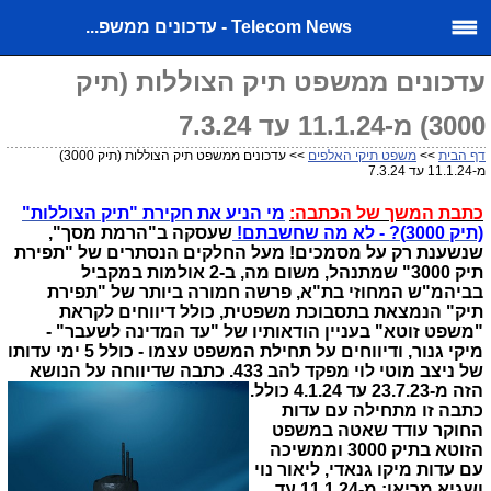
Telecom News - עדכונים ממשפ...
עדכונים ממשפט תיק הצוללות (תיק
3000) מ-11.1.24 עד 7.3.24
דף הבית
>>
משפט תיקי האלפים
>> עדכונים ממשפט תיק הצוללות (תיק 3000)
מ-11.1.24 עד 7.3.24
כתבת המשך של הכתבה:
מי הניע את חקירת "תיק הצוללות"
(תיק 3000)? - לא מה שחשבתם!
שעסקה ב
"הרמת מסך",
שנשענת רק על מסמכים! מעל החלקים הנסתרים של "תפירת
תיק 3000" שמתנהל, משום מה, ב-2 אולמות במקביל
בביהמ"ש המחוזי בת"א, פרשה חמורה ביותר של "תפירת
תיק" הנמצאת בתסבוכת משפטית, כולל דיווחים לקראת
"משפט זוטא" בעניין הודאותיו של "עד המדינה לשעבר" -
מיקי גנור, ודיווחים על תחילת המשפט עצמו - כולל 5 ימי עדותו
של ניצב מוטי לוי מפקד להב 433. כתבה שדיווחה על הנושא
הזה מ-23.7.23 עד 4.1.24 כולל.
כתבה זו מתחילה עם עדות
החוקר עודד שאטה במשפט
הזוטא בתיק 3000 וממשיכה
עם עדות מיקו גנאדי, ליאור נוי
ושגיא מריאן: מ-11.1.24 עד