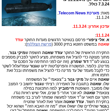
7.3.24 כולל.
מאת:
מערכת
Telecom News
,
11.1.24.
עדכון אחרון: 11.3.24.
:
11.1.24
א
.
אלי ציפורי
פרסם בטוויטר הדגשים מעדות החוקר
עודד
שאטה
במשפט הזוטא בתיק 3000 (
פרשת הצוללות
):
החקירה הראשית של החוקר
עודד שאטה
חושפת ש
מיקי גנור
,
מתוך מצוקה כדי להציל את משפחתו, מציע לחוקר לפברק מסמכים
בנוגע לעו״ד
דוד שמרון
. (וזה יום לפני החתימה על הסכם עד
מדינה). כלומר, המשטרה והפרקליטות ידעו ש
גנור
עומד/עלול לשקר
כדי לקבל מעמד של עד מדינה כדי להציל את משפחתו ובכל זאת
חתמו איתו.
שאטה
איים על
מיקי גנור
ב״צונאמי״ על המשפחה
שלו.
שאטה
בתגובה על האמירה: רציתי ש
גנור
יחשוב כי המצב
שלו מסובך. השופטת
חיימוביץ
: למה התכוונת במילה
צונאמי?
שאטה
: לא זוכר אחרי 5 שנים, אולי שיש ראיות נגדו.
חוקר עם תואר עו״ד אומר למעשה שמותר לערב בני משפחה
בחקירת חשוד.
עודד שאטה
אומר זאת לאחר שהטיח
ב
גנור
שהילדים שלו ישאלו אותו ״מה זה האבא הזה״ ושהוא יכול
״למזער נזקים״ ביחס לבני המשפחה.
שאטה
מתפתל על דוכן