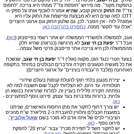
בהפקות מקור". מה פירוש "תופסת צד"? ממתי היא צריכה "לתפוס
צד"?
זה החוק
והחוק קובע,
שהיא
אמורה לאכוף אותו על ספקי ה-
OTT. למה שנים היא לא מבצעת ומיישמת את החוק עליו היא
אמונה? לזה - אין הסבר. לכן, גם שלטון החוק וגם ארגוני היוצרים
"אכלו עוד לוקש" ממנה,
כמפורט בהרחבה כאן
.
אגב, לממשלה ולמשרדי הממשלה יש אתר רשמי בפייסבוק (
כאן
),
אבל ד"ר
יפעת בן חי שגב
לא מרגישה (כנראה) שהיא חלק
מהממשלה לכן היא צריכה אתר פייסבוק פרטי משל עצמה...
בצעד הטרי כנגד הוט, מקווה (אולי) ד"ר
יפעת בן חי שגב,
שנשכח
את כל מעשיה הטעונים חקירה והדברים הבולטים במיוחד בתקופה
האחרונה (מלבד ה"עבודה בעיניים" על ארגוני היוצרים):
יצירת מנגנון בלתי חוקי להטלת קנסות בעולם שידורי
הטלוויזיה. עד היום, לא הצלחתי לקבל שום תשובה למה לא
נפתחה חקירה פלילית בעניין זה, למרות שהראיות בנושא הן
גלויות, ברורות ומדברות בעד עצמן. פירוט נוסף למתעניינים -
כאן
.
יש צורך דחוף לחקור את מתן החסות והאישורים, שניתנו
במועצת הכבלים והלוויין להעברת כ-2 מיליארד ש"ח מהכיס
הציבורי לכיס של איזה אדם לא מוכר בשם
שאול אלוביץ'
.
פירוט נוסף -
כאן
.
יש לחקור חשד ל"תפירת מכרז" עבור "ערוץ 20" להפקת
"ערוץ הכנסת" (מפורט למשל:
כאן
ו
כאן
).