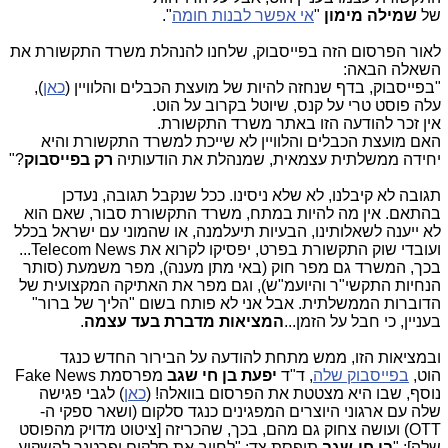
של
שמילה מימון
"
אי אפשר לבנות חומה
".
לאור הפרסום הזה בפייסבוק, שלחנו להנהלת משרד התקשורת את
השאלה הבאה:
"בפייסבוק, בדף שנחזה להיות של מועצת הכבלים והלוויין (
כאן
),
עלה פוסט טרי על קנס, שיוטל בקרוב על הוט.
אין זכר להודעה הזו באתר משרד התקשורת.
האם מועצת הכבלים והלוויין לא שייכת למשרד התקשורת והיא
יחידה ממשלתית עצמאית, שמנהלת את הודעותיה
רק בפייסבוק
?"
תגובה לא קיבלנו, לא שלא ניסינו. ככל שנקבל תגובה, נעדכן
בהתאם. אין מה להיות במתח, משרד התקשורת סבור, שאם הוא
לא ייענה לשאלותינו, הבעיות תיעלמנה, או שהמוני עם ישראל בכלל
ועובדי שוק התקשורת בפרט, יפסיקו לקרוא את Telecom News...
בכך, המשרד גם מפר חוק (באי מתן מענה), מפר משמעת (סותר
הנחיות התקשי"ר והיועמ"ש), וגם מפר את האתיקה המקצועית של
הדוברות הממשלתית. אבל אני לא פותח בשום "הליך של ברור"
בעניין, כי חבל על הזמן...
המציאות מדברת בעד עצמה
.
ובמציאות הזו, ממש מתחת להודעה על הבירור החדש כנגד
הוט,
בפייסבוק שלה
, ד"ד
יפעת בן חי שגב
מפרסמת Fake News
נוסף, שבו היא מצטטת את הפרסום בוואלה! (
כאן
) לגבי פגישה
שלה עם ארגוני היוצרים המפגינים כנגד סלקום (ושאר ספקי ה-
OTT) ועושה צחוק גם מהם, בכך, שהכריזה [ציטוט מדויק מהפוסט
שלה]: "
בן חי-שגב
תופסת צד: "לחייב את סלקום ופרטנר להשקיע