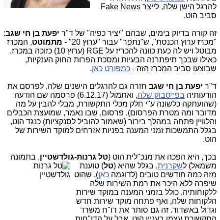
להרגל הישן שלה, לייצר Fake News
סביב הוט.
זה קורה בדיוק בימים, שבהם "יציר כפיה" של ד"ר
יפעת בן חי שגב
:
"מכרז ערוץ הכנסת", ש"נתפר" עבור "ערוץ 20" -
מתמוטט
, המכרז
מבוטל ויש לה כעת כוונה להכריז על RGE (ערוץ 10) כזוכה במכרז,
כאילו שבכך תיפתרנה הבעיות ומסכת הפרות החוק הענקיות,
שבוצעו סביב המכרז הזה -
כמפורט כאן
.
ד"ר
יפעת בן חי שגב
חזרה גם להרגלים הישנים שלה, לפרסם את
הודעותיה
בפייסבוק שלה
, ואתמול (6.12.17) פרסמה שם הודעה
(שהועתקה כלשונה ע"י חלק מכלי התקשורת, מבלי להבין על מה
מדובר ומה מטרת הפרסום), פרסום, שבו נאמר, שמועצת הכבלים
והלוויין פתחה במהלך בירור (שאמור להוביל לסנקציות) כנגד הוט,
בגלל התמשכות זמני המענה בפניות אזרחים למוקד השירות של
הוט.
בכך, היא הפכה את מנכ"לית הוט (
טל גרנות-גול
דשטיין
, בתמונה
משמאל) ל
שקרנית
, בגלל שהיא (
טל
) טוענת
מזה כמה חודשים טובים (לדוגמה
כאן
), שהוט
שיפרה ללא היכר את רמת השירות שלה
ללקוחותיה, כולל בזמני המענה במוקד שירות
הלקוחות שלה, ואף פתחה מוקד שירות חדש
וגדול באשדוד. זה גם סותר את דו"ח משרד
התקשורת עצמו בעניין הוט, אבל על הדו"חות