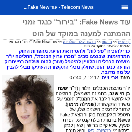
Telecom News - עוד Fake New...
עוד Fake News: "בירור" כנגד זמני
ההמתנה למענה במוקד של הוט
דף הבית
>>
חדשות
>>
חדשות עולם הטלוויזיה
>> עוד Fake News: "בירור" כנגד זמני
ההמתנה למענה במוקד של הוט
כדי להוכיח "פעילות" ולהסיח את הדעת מהפרות החוק
המדהימות, שבוצעו סביב "מכרז ערוץ הכנסת", החליטה יו"ר
מועצת הכבלים והלוויין להיטפל (שוב) להוט ושלחה בפייסבוק
הודעה כנגד הוט, שחלק מכלי התקשורת העתיקו מבלי להבין
על מה מדובר.
מאת:
אבי וייס
, 7.12.17, 07:40
יו"ר מועצת הכבלים והלוויין (ד"ר
יפעת
בן חי שגב
, בתמונה משמאל), החליטה
לא להשאיר לבד את המנכ"ל הזמני של
משרד התקשורת (
שמילה מימון
),
שחזר להרגלים הישנים שלו, של
היטפלות לקבוצת בזק והמצאת Fake
News בדמות הטלת קנס על הפרת
סעיף, שלא קיים ברישיון שאין לבזק
בינלאומי,
כמפורט כאן
, והיא חזרה