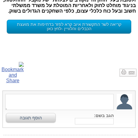
בניגוד מוחלט לחוק ולאחריות המוטלת על משרד ממשלתי
חשוב ובעל כוח כלכלי עצום, כלפי השחקנים הגדולים בשוק.
קריאה לשר התקשורת איוב קרא לפזר בדחיפות את מועצת
הכבלים והלוויין -לחץ כאן