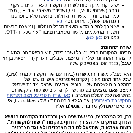
יש לחקור מתן חסות לשירותי תקשורת לא חוקיים בהיקף
נרחב (שירותי OTT ,VOD, ושדידת משאבי "עידן +"), מצד
כמה מחברות התקשורת הגדולות ובראשן סלקום ופרטנר
(וגם הוט ו-Yes). פירוט נוסף:
כאן
.
יש צורך לחקור מדוע מועצת הכבלים והלווויין ומועצת הרשות
השנייה מתעלמים מ"שוד משאבי הציבור" ע"י ספקי ה-OTT,
כמפורט
כאן
ו
כאן
.
שורה תחתונה
:
הביטוי ממקורות חז"ל: "טובל ושרץ בידו", הוא התיאור הכי מתאים
להצהרה האחרונה של יו"ר מועצת הכבלים והלוויין (ד"ר
יפעת בן חי
שגב
), כנגד הוט, בפסייבוק שלה.
היא ומנכ"ל משרד התקשורת (ביחד עם שרי תקשורת מתחלפים),
שכל אחד מהם מעוניין לקדם אינטרסים אישיים שלו ושל
"המקרובים לצלחת שלו", הובילו את עם ישראל ומדינת ישראל
למצב שאנו נמצאים בפיגור, שהולך וגדל בתשתיות התקשורת,
בהשוואה לכל העולם המערבי (ו
כאן יש דו"ח טרי על מצב תשתיות
התקשורת באירופה
). עם רגולציה כזו מהסוג של Fake News,
אין
כל סיכוי שנחלץ מהבור, שנפלנו אליו
.
לכן,
כל המהלכים, כפי שחשפנו כאן ובכתבות הקודמות בנושא
הנדון, מחזקים את הצורך הדחוף בהקמת "רשות לתקשורת",
רשות עצמאית, שתפעל לטובת הצרכנים ולא נגד הצרכנים
ולטובת בעלי ההון וה"מקורבים לצלחת" של מקבלי ההחלטות,