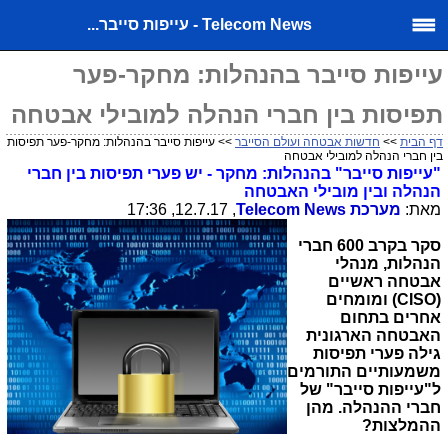
Telecom News - עייפות סייבר...
עייפות סייבר בהנהלות: מחקר-פער
תפיסות בין חברי הנהלה למובילי אבטחה
דף הבית
>>
חדשות אבטחה ועולם הסייבר
>> עייפות סייבר בהנהלות: מחקר-פער תפיסות
בין חברי הנהלה למובילי אבטחה
"עייפות סייבר" בהנהלות: מחקר
-
יש פערי תפיסות בין חברי
הנהלה ובין מובילי האבטחה
מאת:
מערכת
Telecom News
, 12.7.17, 17:36
סקר בקרב 600 חברי
הנהלות, מנהלי
אבטחה ראשיים
(
CISO
) ומומחים
אחרים בתחום
האבטחה הארגונית
גילה פערי תפיסות
משמעותיים התורמים
ל"עייפות סייבר" של
חברי ההנהלה. מהן
ההמלצות?