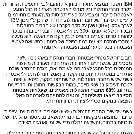
IBM
חשפה ממצאי מחקר הבוחן את ההבדל בין התפיסות הרווחות
בקרב חברי הנהלות ובין מנהלי האבטחה בארגונים בכל הנוגע
לאבטחת סייבר, ומצביע על פערי תפיסות משמעותיים התורמים
ל"עייפות סייבר" של חברי ההנהלה. הדו"ח, שהוכן ע"י מכון
IBM
לערך עסקי (
IBV
) נשען על סקר בקרב 300 חברים בהנהלות
הבכירות של ארגונים ו-300 מנהלי אבטחה ובכירים בתחום, כדי
לזהות ניגודים ופערים בתפיסות בין הקבוצות האלה והוא מעלה,
שחברי הנהלה מציגים רמה כפולה של ביטחון בהשוואה לאנשי
האבטחה בכל הנוגע למצב האבטחה הארגונית.
רוב ברור של מנהלי אבטחה וחברי הנהלות בארגונים - 75%
מסכימים, שבשנתיים האחרונות התרחבה מעורבות מועצות
המנהלים בכל הנוגע לאבטחה. לעומת זאת, מגלה המחקר שורת
אתגרים במסגרת היחסים והקשר בין אנשי הנהלה ומנהלי אבטחה:
כשני שליש מחברי ההנהלות, שהשתתפו בסקר, ביטאו עייפות
לנוכח העיסוק בנושאי סייבר, כמות הבקשות, התוכניות והדרישות
בתחום.
60% מחברי ההנהלות מאמינים, שעלויות אבטחת
הסייבר "יצאו משליטה",
ונוטים להתייחס לאבטחה כאל
הוצאה במקום ככלי ליצירת יתרון תחרותי.
כשני שלישים מחברי ההנהלות (65%) אומרים, שהם חווים "עייפות
סייבר" כתוצאה מבקשות רבות מדי למשאבים, מספר גדול מדי של
תוכניות בתחום, והשקעה גדולה מדי של זמן ואנרגיה מצידם.
הצגת ההחזר על ההשקעה בתחום האבטחה בפני חברי ההנהלה