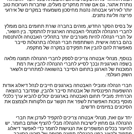
נותרת אתגר, גם אם שורת מחקרים מעלים, שחברות הערוכות טוב
יותר לאירועי אבטחה נהנות מחיסכון משמעותי במקרים של אירועי
פריצה וזליגת נתונים.
על בסיס הסקר החדש, מזהים בחברה שורת תחומים בהם מומלץ
לחברי ההנהלה ולמנהלי האבטחה הארגונית להתמקד. בין השאר,
על חברי הנהלה להיות מעורבים יותר בתהליכי האבטחה ולהתנסות
בהם ברמה אישית. השתתפות חברי הנהלה בתרגולות סייבר
מאפשרת להם להבין את תפקידם במקרה של מתקפה.
בנוסף, מנהלי אבטחה צריכים לספק לחברי ההנהלה תמונה מלאה
בשפה הארגונית ובכך לסייע לחברי ההנהלה להבין את רמת
המוכנות של הארגון בתחום הסייבר בהשוואה למתחרים ולשאר
השוק העולמי.
חברי הנהלה ומובילי האבטחה בארגונים חייבים לנהל דיאלוג אודות
ההשפעות הפיננסיות של אבטחת סייבר ולהבין, שמדובר בהוצאה
הכרחית: מובילי תחום האבטחה בארגונים יכולים להביא ערך כלכלי
מוסף בזכות האפשרות לשפר את הקשר עם הלקוחות ולצמצם את
הסיכונים במיזמים חדשים.
יחד עם זאת, מנהלי אבטחה צריכים להקפיד לעדכן את חברי
ההנהלה גם מחוץ לישיבות ההנהלה מבלי להציף אותם בחומר. יש
להיעזר בכלים המשפרים את הנגישות לחומר כדי לאפשר דיאלוג
מתמיד ולהציג בפני ההנהלה תמונה מקיפה של סיכוני הסייבר