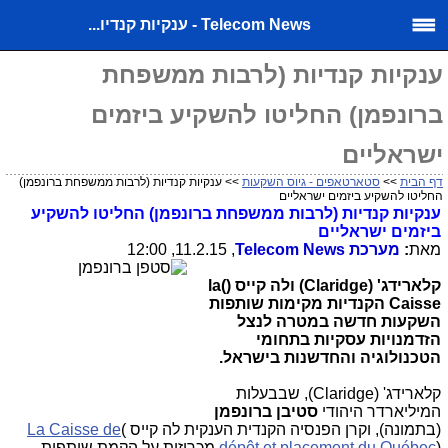
Telecom News - ענקיות קנדיו...
ענקיות קנדיות (לרבות ממשפחת
ברונפמן) החליטו להשקיע ביזמים
ישראליים
דף הבית
>>
סטארטאפים - גיוס השקעות
>> ענקיות קנדיות (לרבות ממשפחת ברונפמן)
החליטו להשקיע ביזמים ישראליים
ענקיות קנדיות (לרבות ממשפחת ברונפמן) החליטו להשקיע
ביזמים ישראליים
מאת
:
מערכת
Telecom News
, 11.2.15, 12:00
קלארידג' (
Claridge
) ולה קייס (
(
la
Caisse
הקנדיות מקימות שותפות
השקעות חדשה במטרה לנצל
הזדמנויות עסקיות בתחומי
הטכנולוגיה והחדשנות בישראל.
קלארידג' (
Claridge
), שבבעלות
המיליארדר היהודי
סטיבן ברונפמן
(בתמונה), וקרן הפנסיה הקנדית הענקית
לה קייס
(
La Caisse de
)
dépôt et placement du Québec
מכריזות על הקמת שותפות