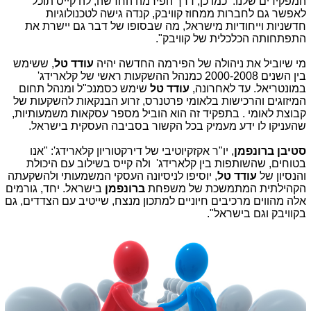
המפקידים שלנו. כמו כן, דרך הפירמה החדשה, לה קייס תוכל
לאפשר גם לחברות ממחוז קוויבק, קנדה גישה לטכנולוגיות
חדשניות וייחודיות מישראל, מה שבסופו של דבר גם יישרת את
התפתחותה הכלכלית של קוויבק".
מי שיוביל את ניהולה של הפירמה החדשה יהיה
עודד טל
, ששימש
בין השנים 2000-2008 כמנהל ההשקעות ראשי של קלארידג'
במונטריאל. עד לאחרונה,
עודד טל
שימש כסמנכ"ל ומנהל תחום
המיזוגים והרכישות בלאומי פרטנרס, זרוע הבנקאות להשקעות של
קבוצת לאומי . בתפקיד זה הוא הוביל מספר עסקאות משמעותיות,
שהעניקו לו ידע מעמיק בכל הקשור בסביבה העסקית בישראל.
סטיבן ברונפמן
, יו"ר אקזקיוטיבי של דירקטוריון קלארידג': "אנו
בטוחים, שהשותפות בין קלארידג' ולה קייס בשילוב עם היכולת
והנסיון של
עודד טל
, יוסיפו לניסיונה העסקי המשמעותי ולהשקעתה
הקהילתית המתמשכת של משפחת
ברונפמן
בישראל. יחד, גורמים
אלה מהווים מרכיבים חיוניים למתכון מנצח, שייטיב עם הצדדים, גם
בקוויבק וגם בישראל".