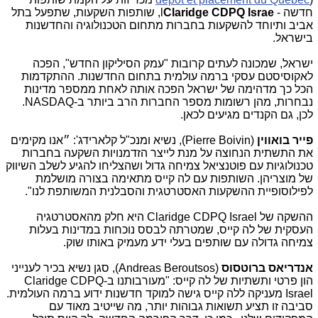
חדשה -
Claridge CDPQ Israe
l
, שותפות השקעות, שתפעל בתל
אביב ותיוחד להשקעות בחברות מתחום הטכנולוגיה והחדשנות
בישראל.
ישראל, שמכונה לעתים קרובות "עמק הסיליקון החדש", הפכה
לאקוסיסטם עסקי ברמה עולמית בתחום החדשנות. ההתקדמות
הכל כך מדהימה של ישראל הפכה אותה לאחת ממספר מדינות
נבחרות, מהן רשומות מספר החברות הרב ביותר ב-
NASDAQ
.
לכן, גם הקנדים מגיעים לכאן.
פייר בואווין
(Pierre Boivin), נשיא ומנכ"ל קלארידג': ״אנו מקימים
את התשתית הנחוצה על מנת לייצר הזדמנויות השקעה בחברות
טכנולוגיות עם פוטנציאל צמיחה גדול ושהצליחו להגיע לשלב השיווק
של מוצריהן. השותפות עם לה קייס מתאימה בצורה מושלמת
לפילוסופיית ההשקעות האסטרטגית והסבלנית המשותפת לנו".
ההשקה של
Claridge CDPQ Israel
היא חלק מהאסטרטגיה
העסקית של לה קייס, שמטרתה לבסס נוכחות במדינות בעלות
צמיחה גדולה עם שותפים בעלי ידע מעמיק באותו שוק.
אנדריאס ברוטסוס
(
Andreas Beroutsos
), סגן נשיא בכיר לענייני
הון פרטי ותשתיות של לה קייס: "מעורבותנו ב-
Claridge CDPQ
Israel
מעניקה ללה קייס גישה למוקד חדשנות ידוע ברמה העולמית.
סביבה זו תציע תשואות גבוהות יותר, מה שייטיב מאוד עם