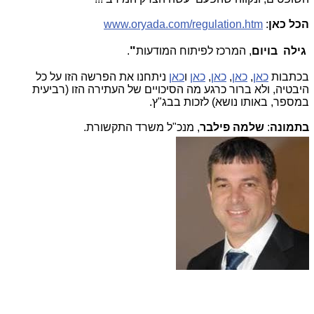
הכל כאן
:
www.oryada.com/regulation.htm
"
גילה
בויום
, המרכז לפיתוח המודעות
.
בכתבות
כאן
,
כאן
,
כאן
,
כאן
ו
כאן
ניתחנו את הפרשה הזו על כל
היבטיה, ולא ברור כרגע מה הסיכויים של העתירה הזו (רביעית
במספר, באותו נושא) לזכות בבג"ץ.
בתמונה
:
שלמה פילבר
, מנכ"ל משרד התקשורת.