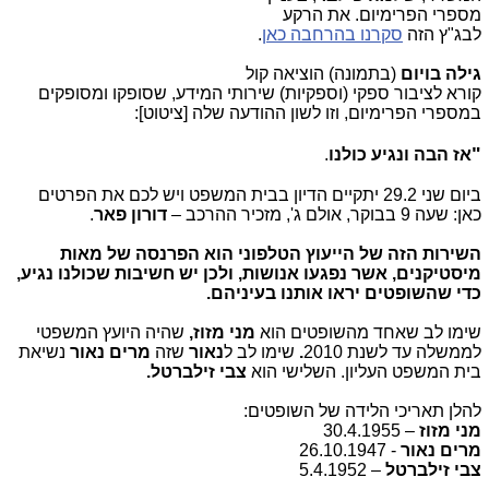
מספרי הפרימיום. את הרקע
לבג"ץ הזה
סקרנו בהרחבה כאן
.
גילה בויום
(בתמונה) הוציאה קול
קורא לציבור ספקי (וספקיות) שירותי המידע, שסופקו ומסופקים
במספרי הפרימיום, וזו לשון ההודעה שלה [ציטוט]:
"
אז הבה ונגיע כולנו
.
ביום שני 29.2 יתקיים הדיון בבית המשפט ויש לכם את הפרטים
כאן: שעה 9 בבוקר, אולם ג', מזכיר ההרכב –
דורון פאר
.
השירות הזה של הייעוץ הטלפוני הוא הפרנסה של מאות
מיסטיקנים, אשר נפגעו אנושות, ולכן יש חשיבות שכולנו נגיע,
כדי שהשופטים יראו אותנו בעיניהם.
שימו לב שאחד מהשופטים הוא
מני מזוז
,
שהיה היועץ המשפטי
לממשלה עד לשנת 2010
.
שימו לב ל
נאור
שזה
מרים נאור
נשיאת
בית המשפט העליון. השלישי הוא
צבי זילברטל.
להלן תאריכי הלידה של השופטים:
מני מזוז
– 30.4.1955
מרים נאור
- 26.10.1947
צבי זילברטל
– 5.4.1952