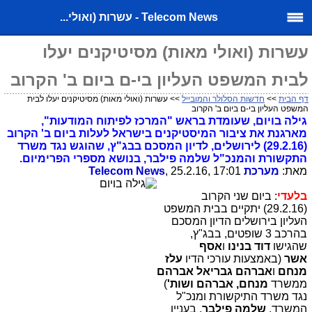
Telecom News - עשרות (ואולי...
עשרות (ואולי מאות) מסיטיקנים יעלו
לבית המשפט העליון בי-ם ביום ב' הקרוב
דף הבית
>>
חדשות הסלולר והמובייל
>> עשרות (ואולי מאות) מסיטיקנים יעלו לבית
המשפט העליון בי-ם ביום ב' הקרוב
גילה בויום, ש
עומדת בראש "המרכז לפיתוח המודעות",
מארגנת את ציבור המיסטיקנים בישראל לעלות ביום ב' הקרוב
(29.2.16) לירושלים, לדיון המסכם בבג"ץ, שהוגש נגד משרד
התקשורת והמנכ"ל שלמה פילבר, בנושא מספרי הפרימיום.
מאת:
מערכת
, 25.2.16, 17:01
Telecom News
בלעדי
: ביום שני הקרוב
(29.2.16) יתקיים בבית המשפט
העליון בירושלים הדיון המסכם
בהרכב 3 שופטים, בבג"ץ,
שהגישו
דוד בנינו
ו
אסף
אשר
(באמצעות עורכי הדיו
עלז
מנחם
ו
אברהם גבריאל אברהם
ממשרד
מנחם, אברהם ושות'
)
נגד משרד התיקשורת ומנכ"ל
המשרד,
שלמה פילבר
, בעניין