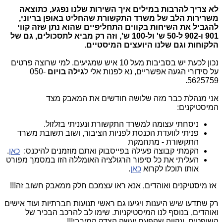
לא צריך להרבות במילים איך השירות שלנו נפגע, כתוצאה
משרירות הלב של משרד התקשורת שהחליט באופן בריוני,
להגביל את השיחות בקווים התחליפיים שהוא נתן שזה קווי
901 ו-902 ל-50 ש' ול-100 ש', וזה רק מביא לתסכולים, גם של
הלקוחות וגם שלנו היועצים המיסטיים.
נכון לכעת יש בסביבות מעל 10 איש שמגיעים. למי שרוצה פרטים
על סידורי הגעה אפשריים, נא לפנות אלי ל
גילה בויום
050-
.
5625759
אני מנהלת כבר מזה שלושה חודשים את המאבק מצד
המיסטיקנים:
ניסחתי עצומה למשרד התקשורת ונעניתי בזלזול.
פניתי לוועדת הכנסת לפניות הציבור, ושוב תשובת משרד
התקשורת - מתחמקת
הקמתי קבוצה פעילה בפייסבוק ואתם מוזמנים להיכנס:
כאן
.
העליתי את כל סיפור הרגולציה האומללה הזו במסמך מפורט
אותו תוכלו לקרוא
כאן
.
אז מיסטיקנים ואוהדים, אנא ראו עצמכם חלק ממאבק חשוב זה!!!
רק שתדעו שיש היענות ויגיעו גם ראשי תנועות חברתיות ועוד אישים
ואוהדים, בנוסף לנו המיסטיקניות. שימו לב להרכב הבכיר של
השופטים, ונקווה שהפעם יעשה הצדק המירבי!!!