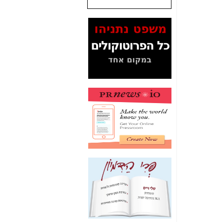
המסמכים בנושא בזק-
Yes (תיק 4000)
מוכיחים "תפירת תיק"
לאיש הלא נכון! -
כאן
עובדות ומסמכים
המוסתרים מהציבור:
האם ביבי כשר
תקשורת עזר לקב'
בזק? -
כאן
מה מקור ה-Fake
News שהביא לתפירת
תיק לביבי והעלמת
החשודים הנכונים -
כאן
אחת הרגליים של "תיק
4000 התפור"
התמוטטה היום
בניצחון (כפול) של בזק
-
כאן
איך כתבות מפנקות
הפכו לפתע לטובת