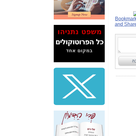
2" על תעלולי השר
משה כחלון -
כאן
המשך חשיפת הבלוף
ששמו "מהפיכת
הסלולר" ואיך מסרסים
את הנתונים לציבור -
כאן
סיכום ביקור בסיליקון
ואלי - למה 3 הגדולות
משקיעות ומפתחות
באותם תחומים -
כאן
שלמה פילבר (עד
לאחרונה מנכ"ל משרד
התקשורת) - עד
מדינה? הצחקתם
אותי! -
כאן
"יש אפליה בחקירה"?
חשיפה: למה השר
משה כחלון לא נחקר
עד היום? -
כאן