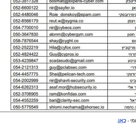
כאן
מי -
.