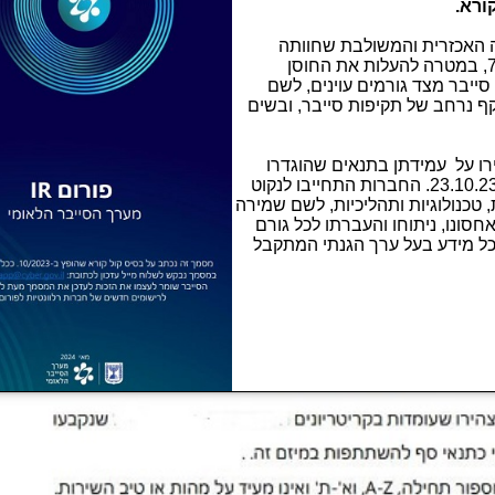
ורא.
ה האכזרית והמשולבת שחוותה
ישראל מצד ארגון הטרור חמאס ב-7.10.23, במטרה להעלות את החוסן
ייבר מצד גורמים עוינים, לשם
ף נרחב של תקיפות סייבר, ובשים
ו על עמידתן בתנאים שהוגדרו
ב"קול קורא" פומבי, שהופץ ע"י המערך ב-23.10.23. החברות התחייבו לנקוט
טכנולוגיות ותהליכיות, לשם שמירה
חסונו, ניתוחו והעברתו לכל גורם
כל מידע בעל ערך הגנתי המתקבל