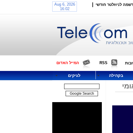
|
שמה לניוזלטר חודשי
RSS
המייל האדום
בות
בקהילה
לגיקים