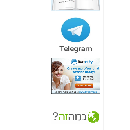
חשיפת חשד לשחיתות
הדומה לזו של "תיק
4000" אך בתחום
הסלולר -
כאן
חשיפת מה שלא
רוצים שתדעו בעניין
פריסת אנלימיטד
(בניחוח בלתי נסבל) -
כאן
חשיפה: איוב קרא
אישר לקבוצת סלקום
בדיוק מה שביבי אישר
ל-Yes ולבזק -
כאן
האם השר איוב קרא
היה צריך בכלל לחתום
על האישור, שנתן
לקבוצת סלקום? -
כאן
האם ביבי וקרא קבלו
בכלל תמורה עבור
ההטבות הרגולטוריות
שנתנו לסלקום? -
כאן