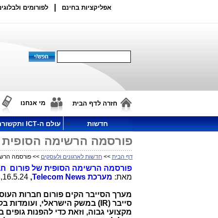
|
אפליקציות בחינם
לפורומים ולבלוגים
מי אנחנו
חזרה לדף הבית
חדשות
עולם ה-ICT ותקשורת
פורסמה הרשימה הסופית של פורום חברות 
דף הבית
>>
חדשות לארגונים ולעסקים
>> פורסמה הרשימה הסופית
פורסמה הרשימה הסופית של פורום ח
מאת:
מערכת
Telecom News
,
16.5.24, 20:23
מערך הסייבר הקים פורום חברות העוסק
סייבר
IR)
) במשק הישראלי, ועומדות בק
מקצועי גבוה, וזאת כדי להפנות גופים