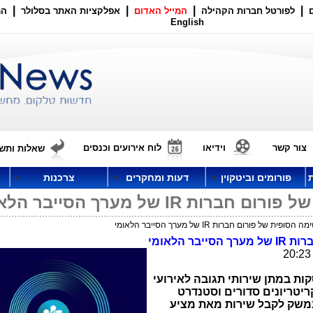
|
|
|
|
לפורטל חברות הקהילה
המייל האדום
אפלקציות האתר בסלולר
הר
English
צור קשר
וידיאו
לוח אירועים וכנסים
שאלות ותשו
פורומים וביטקוין
דעות ומחקרים
צרכנות
IR של מערך הסייבר הלאומי
 של פורום חברות IR של מערך הסייבר הלאומי
ברות
IR
של מערך הסייבר הלאומי
ות במתן שירותי תגובה לאירועי
ריטריונים סדורים וסטנדרט
 במשק לקבל שירות מאת מציע